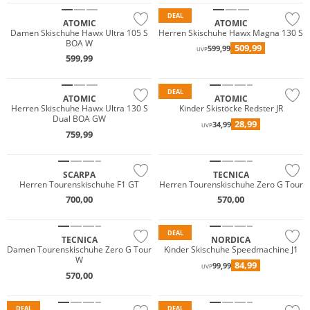
DEAL
ATOMIC
ATOMIC
Damen Skischuhe Hawx Ultra 105 S
Herren Skischuhe Hawx Magna 130 S
BOA W
509,99
599,99
UVP
599,99
DEAL
ATOMIC
ATOMIC
Herren Skischuhe Hawx Ultra 130 S
Kinder Skistöcke Redster JR
Dual BOA GW
28,99
34,99
UVP
759,99
Vibram®
SCARPA
TECNICA
Herren Tourenskischuhe F1 GT
Herren Tourenskischuhe Zero G Tour
700,00
570,00
DEAL
TECNICA
NORDICA
Damen Tourenskischuhe Zero G Tour
Kinder Skischuhe Speedmachine J1
W
84,99
99,99
UVP
570,00
DEAL
DEAL