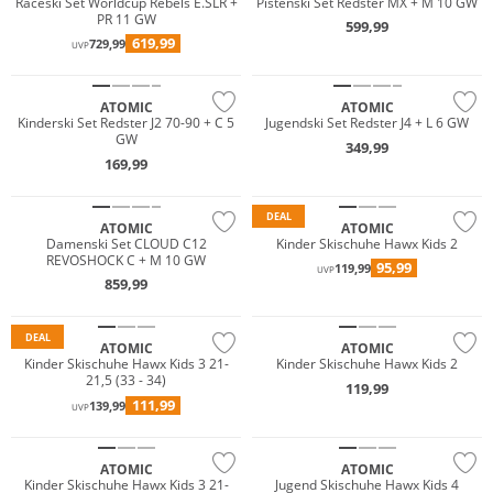
Raceski Set Worldcup Rebels E.SLR +
Pistenski Set Redster MX + M 10 GW
PR 11 GW
599,99
619,99
729,99
UVP
ATOMIC
ATOMIC
Kinderski Set Redster J2 70-90 + C 5
Jugendski Set Redster J4 + L 6 GW
GW
349,99
169,99
DEAL
ATOMIC
ATOMIC
Damenski Set CLOUD C12
Kinder Skischuhe Hawx Kids 2
REVOSHOCK C + M 10 GW
95,99
119,99
UVP
859,99
DEAL
ATOMIC
ATOMIC
Kinder Skischuhe Hawx Kids 3 21-
Kinder Skischuhe Hawx Kids 2
21,5 (33 - 34)
119,99
111,99
139,99
UVP
ATOMIC
ATOMIC
Kinder Skischuhe Hawx Kids 3 21-
Jugend Skischuhe Hawx Kids 4