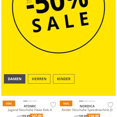
DAMEN
HERREN
KINDER
OUTDOOR
SWIM & BEACH
DEAL
DEAL
ATOMIC
NORDICA
Jugend Skischuhe Hawx Kids 4
Kinder Skischuhe Speedmachine J3
127,99
118,99
159,99
139,99
UVP
UVP