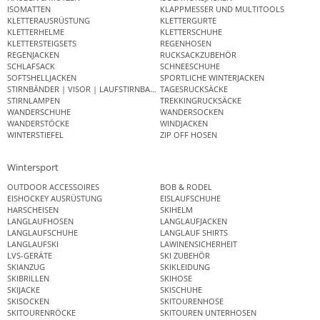
ISOMATTEN
KLAPPMESSER UND MULTITOOLS
KLETTERAUSRÜSTUNG
KLETTERGURTE
KLETTERHELME
KLETTERSCHUHE
KLETTERSTEIGSETS
REGENHOSEN
REGENJACKEN
RUCKSACKZUBEHÖR
SCHLAFSACK
SCHNEESCHUHE
SOFTSHELLJACKEN
SPORTLICHE WINTERJACKEN
STIRNBÄNDER | VISOR | LAUFSTIRNBAND
TAGESRUCKSÄCKE
STIRNLAMPEN
TREKKINGRUCKSÄCKE
WANDERSCHUHE
WANDERSOCKEN
WANDERSTÖCKE
WINDJACKEN
WINTERSTIEFEL
ZIP OFF HOSEN
Wintersport
OUTDOOR ACCESSOIRES
BOB & RODEL
EISHOCKEY AUSRÜSTUNG
EISLAUFSCHUHE
HARSCHEISEN
SKIHELM
LANGLAUFHOSEN
LANGLAUFJACKEN
LANGLAUFSCHUHE
LANGLAUF SHIRTS
LANGLAUFSKI
LAWINENSICHERHEIT
LVS-GERÄTE
SKI ZUBEHÖR
SKIANZUG
SKIKLEIDUNG
SKIBRILLEN
SKIHOSE
SKIJACKE
SKISCHUHE
SKISOCKEN
SKITOURENHOSE
SKITOURENRÖCKE
SKITOUREN UNTERHOSEN