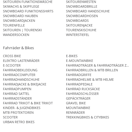
SKITOUREN FUNKTIONSWÄSCHE
SKITOURENWESTEN
SKIWACHS & SKIPFLEGE
SNOWBOARDBRILLE
SNOWBOARD FUNKTIONSSHIRTS
SNOWBOARD HANDSCHUHE
SNOWBOARD HAUBEN
SNOWBOARDHOSEN
SNOWBOARDJACKEN
SNOWBOARDS
TOURENFELLE
SKITOURENJACKE
SKITOUREN | TOURENSKI
TOURENSKISCHUHE
WANDERSOCKEN
WINTERSTIEFEL
Fahrräder & Bikes
CROSS BIKE
E-BIKES
ELEKTRO LASTENRÄDER
E-MOUNTAINBIKE
E-SCOOTER
FAHRRADTRÄGER & FAHRRADTRÄGER ZUB
FAHRRADBEKLEIDUNG
FAHRRADBRILLEN & MTB BRILLEN
FAHRRADCOMPUTER
FAHRRADGRIFFE
FAHRRADHANDSCHUHE
FAHRRADHELME & MTB HELME
FAHRRADJACKE & BIKEJACKE
FAHRRADPEDALE
FAHRRADPUMPEN
FAHRRAD RUCKSÄCKE
FAHRRAD SATTEL
FAHRRADSCHLÖSSER
FAHRRADSTÄNDER
GEPÄCKTRÄGER
FAHRRAD TRIKOT & BIKE TRIKOT
GRAVEL BIKE
KINDER- & JUGENDBIKES
MOUNTAINBIKE
MTB PROTEKTOREN
RENNRÄDER
SCOOTER
TREKKINGBIKES & CITYBIKES
URBAN RETRO BIKES