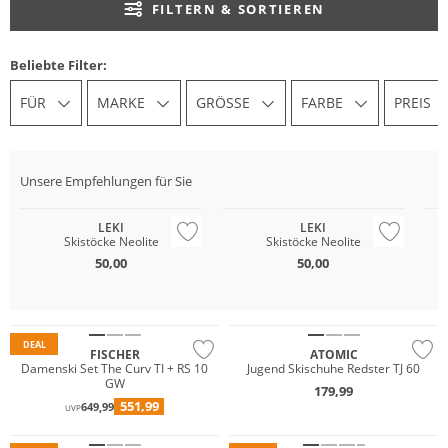
FILTERN & SORTIEREN
Beliebte Filter:
FÜR
MARKE
GRÖSSE
FARBE
PREIS
Unsere Empfehlungen für Sie
LEKI
LEKI
Skistöcke Neolite
Skistöcke Neolite
50,00
50,00
DEAL
FISCHER
ATOMIC
Damenski Set The Curv TI + RS 10
Jugend Skischuhe Redster TJ 60
GW
179,99
551,99
649,99
UVP