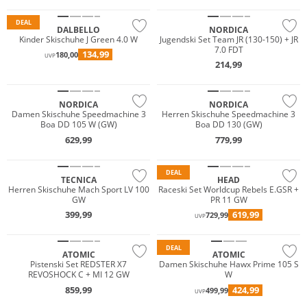
DEAL
DALBELLO
NORDICA
Kinder Skischuhe J Green 4.0 W
Jugendski Set Team JR (130-150) + JR
7.0 FDT
134,99
180,00
UVP
214,99
NORDICA
NORDICA
Damen Skischuhe Speedmachine 3
Herren Skischuhe Speedmachine 3
Boa DD 105 W (GW)
Boa DD 130 (GW)
629,99
779,99
DEAL
TECNICA
HEAD
Herren Skischuhe Mach Sport LV 100
Raceski Set Worldcup Rebels E.GSR +
GW
PR 11 GW
399,99
619,99
729,99
UVP
DEAL
ATOMIC
ATOMIC
Pistenski Set REDSTER X7
Damen Skischuhe Hawx Prime 105 S
REVOSHOCK C + MI 12 GW
W
859,99
424,99
499,99
UVP