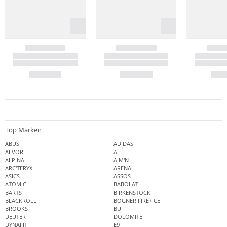
Top Marken
ABUS
ADIDAS
AEVOR
ALÉ
ALPINA
AIM'N
ARC'TERYX
ARENA
ASICS
ASSOS
ATOMIC
BABOLAT
BARTS
BIRKENSTOCK
BLACKROLL
BOGNER FIRE+ICE
BROOKS
BUFF
DEUTER
DOLOMITE
DYNAFIT
E9