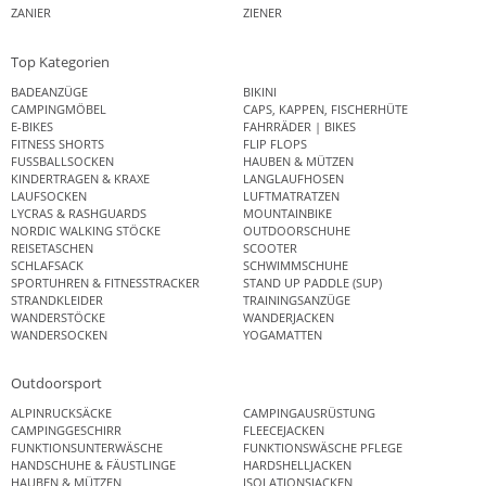
ZANIER
ZIENER
Top Kategorien
BADEANZÜGE
BIKINI
CAMPINGMÖBEL
CAPS, KAPPEN, FISCHERHÜTE
E-BIKES
FAHRRÄDER | BIKES
FITNESS SHORTS
FLIP FLOPS
FUSSBALLSOCKEN
HAUBEN & MÜTZEN
KINDERTRAGEN & KRAXE
LANGLAUFHOSEN
LAUFSOCKEN
LUFTMATRATZEN
LYCRAS & RASHGUARDS
MOUNTAINBIKE
NORDIC WALKING STÖCKE
OUTDOORSCHUHE
REISETASCHEN
SCOOTER
SCHLAFSACK
SCHWIMMSCHUHE
SPORTUHREN & FITNESSTRACKER
STAND UP PADDLE (SUP)
STRANDKLEIDER
TRAININGSANZÜGE
WANDERSTÖCKE
WANDERJACKEN
WANDERSOCKEN
YOGAMATTEN
Outdoorsport
ALPINRUCKSÄCKE
CAMPINGAUSRÜSTUNG
CAMPINGGESCHIRR
FLEECEJACKEN
FUNKTIONSUNTERWÄSCHE
FUNKTIONSWÄSCHE PFLEGE
HANDSCHUHE & FÄUSTLINGE
HARDSHELLJACKEN
HAUBEN & MÜTZEN
ISOLATIONSJACKEN