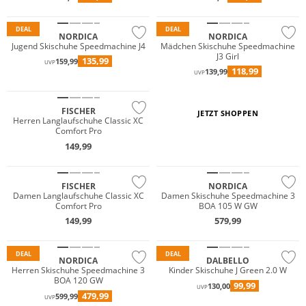
DEAL
DEAL
NORDICA
NORDICA
Jugend Skischuhe Speedmachine J4
Mädchen Skischuhe Speedmachine
J3 Girl
135,99
159,99
UVP
118,99
139,99
UVP
FISCHER
JETZT SHOPPEN
Herren Langlaufschuhe Classic XC
Comfort Pro
149,99
FISCHER
NORDICA
Damen Langlaufschuhe Classic XC
Damen Skischuhe Speedmachine 3
Comfort Pro
BOA 105 W GW
149,99
579,99
Primaloft®
Nachhaltig
DEAL
DEAL
NORDICA
DALBELLO
Herren Skischuhe Speedmachine 3
Kinder Skischuhe J Green 2.0 W
BOA 120 GW
99,99
130,00
UVP
479,99
599,99
UVP
Nachhaltig