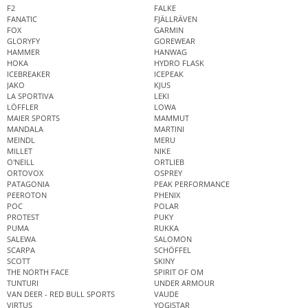
F2
FALKE
FANATIC
FJÄLLRÄVEN
FOX
GARMIN
GLORYFY
GOREWEAR
HAMMER
HANWAG
HOKA
HYDRO FLASK
ICEBREAKER
ICEPEAK
JAKO
KJUS
LA SPORTIVA
LEKI
LÖFFLER
LOWA
MAIER SPORTS
MAMMUT
MANDALA
MARTINI
MEINDL
MERU
MILLET
NIKE
O'NEILL
ORTLIEB
ORTOVOX
OSPREY
PATAGONIA
PEAK PERFORMANCE
PEEROTON
PHENIX
POC
POLAR
PROTEST
PUKY
PUMA
RUKKA
SALEWA
SALOMON
SCARPA
SCHÖFFEL
SCOTT
SKINY
THE NORTH FACE
SPIRIT OF OM
TUNTURI
UNDER ARMOUR
VAN DEER - RED BULL SPORTS
VAUDE
VIRTUS
YOGISTAR