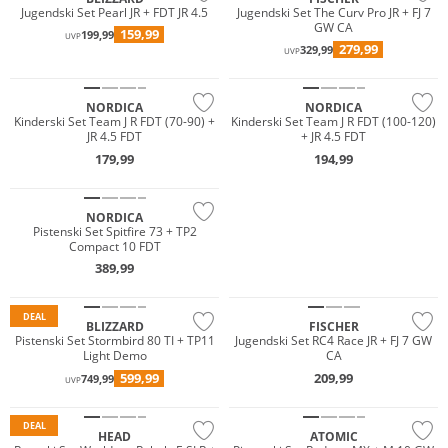
Jugendski Set Pearl JR + FDT JR 4.5
Jugendski Set The Curv Pro JR + FJ 7
GW CA
159,99
199,99
UVP
279,99
329,99
UVP
NORDICA
NORDICA
Kinderski Set Team J R FDT (70-90) +
Kinderski Set Team J R FDT (100-120)
JR 4.5 FDT
+ JR 4.5 FDT
179,99
194,99
NORDICA
JETZT ENTDECKEN
Pistenski Set Spitfire 73 + TP2
Compact 10 FDT
389,99
DEAL
BLIZZARD
FISCHER
Pistenski Set Stormbird 80 TI + TP11
Jugendski Set RC4 Race JR + FJ 7 GW
Light Demo
CA
599,99
209,99
749,99
UVP
DEAL
HEAD
ATOMIC