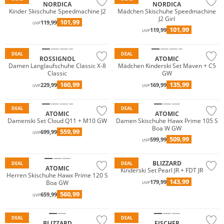
NORDICA
NORDICA
Kinder Skischuhe Speedmachine J2
Mädchen Skischuhe Speedmachine
J2 Girl
101,99
119,99
UVP
101,99
119,99
UVP
DEAL
DEAL
ROSSIGNOL
ATOMIC
Damen Langlaufschuhe Classic X-8
Mädchen Kinderski Set Maven + C5
Classic
GW
160,99
135,99
229,99
169,99
UVP
UVP
DEAL
DEAL
ATOMIC
ATOMIC
Damenski Set Cloud Q11 + M10 GW
Damen Skischuhe Hawx Prime 105 S
Boa W GW
559,99
699,99
UVP
509,99
599,99
UVP
BLIZZARD
DEAL
DEAL
ATOMIC
Kinderski Set Pearl JR + FDT JR 4.5
Herren Skischuhe Hawx Prime 120 S
143,99
179,99
Boa GW
UVP
560,99
659,99
UVP
DEAL
DEAL
BLIZZARD
FISCHER