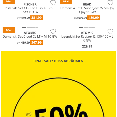
DEAL
DEAL
FISCHER
HEAD
Pistenski Set XTR The Curv GT 76 +
Damenski Set E-Super Joy SW SLR Joy
RSW 10 GW
+ Joy 11 GW
381,99
489,99
449,99
699,99
UVP
UVP
DEAL
ATOMIC
ATOMIC
Damenski Set Cloud CL LT + M 10 GW
Jugendski Set Redster J2 130-150 + L
6 GW
367,99
459,99
UVP
229,99
FINAL SALE: HEISS ABRÄUMEN