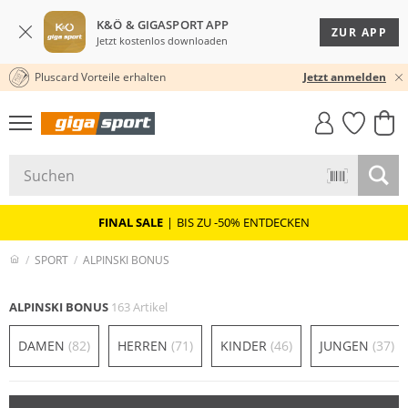
K&Ö & GIGASPORT APP
ZUR APP
Jetzt kostenlos downloaden
Pluscard Vorteile erhalten
30 TAGE RÜCKGABERECHT
Jetzt anmelden
GIGASTYLE
FAHRRAD­
CLICK &
CLICK &
MUST-HAVE
LEASING
COLLECT
RESERVE
FINAL SALE
|
BIS ZU -50% ENTDECKEN
SPORT
ALPINSKI BONUS
ALPINSKI BONUS
163 Artikel
DAMEN
(82)
HERREN
(71)
KINDER
(46)
JUNGEN
(37)