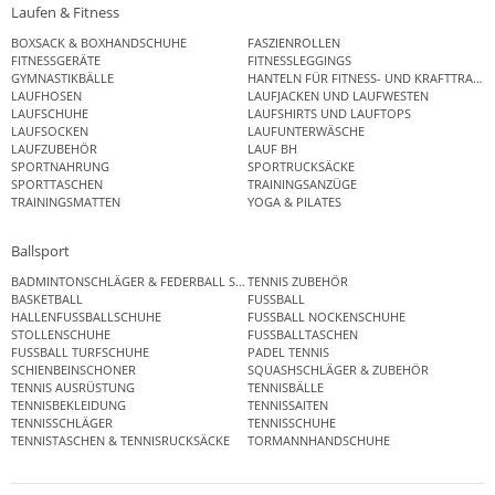
Laufen & Fitness
BOXSACK & BOXHANDSCHUHE
FASZIENROLLEN
FITNESSGERÄTE
FITNESSLEGGINGS
GYMNASTIKBÄLLE
HANTELN FÜR FITNESS- UND KRAFTTRAINI
LAUFHOSEN
LAUFJACKEN UND LAUFWESTEN
LAUFSCHUHE
LAUFSHIRTS UND LAUFTOPS
LAUFSOCKEN
LAUFUNTERWÄSCHE
LAUFZUBEHÖR
LAUF BH
SPORTNAHRUNG
SPORTRUCKSÄCKE
SPORTTASCHEN
TRAININGSANZÜGE
TRAININGSMATTEN
YOGA & PILATES
Ballsport
BADMINTONSCHLÄGER & FEDERBALL SETS
TENNIS ZUBEHÖR
BASKETBALL
FUSSBALL
HALLENFUSSBALLSCHUHE
FUSSBALL NOCKENSCHUHE
STOLLENSCHUHE
FUSSBALLTASCHEN
FUSSBALL TURFSCHUHE
PADEL TENNIS
SCHIENBEINSCHONER
SQUASHSCHLÄGER & ZUBEHÖR
TENNIS AUSRÜSTUNG
TENNISBÄLLE
TENNISBEKLEIDUNG
TENNISSAITEN
TENNISSCHLÄGER
TENNISSCHUHE
TENNISTASCHEN & TENNISRUCKSÄCKE
TORMANNHANDSCHUHE