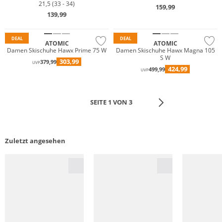
21,5 (33 - 34)
159,99
139,99
DEAL
DEAL
ATOMIC
ATOMIC
Damen Skischuhe Hawx Prime 75 W
Damen Skischuhe Hawx Magna 105
S W
303,99
379,99
UVP
424,99
499,99
UVP
SEITE 1 VON 3
Zuletzt angesehen