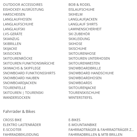
OUTDOOR ACCESSOIRES
BOB & RODEL
EISHOCKEY AUSRÜSTUNG
EISLAUFSCHUHE
HARSCHEISEN
SKIHELM
LANGLAUFHOSEN
LANGLAUFJACKEN
LANGLAUFSCHUHE
LANGLAUF SHIRTS
LANGLAUFSKI
LAWINENSICHERHEIT
LVS-GERÄTE
SKI ZUBEHÖR
SKIANZUG
SKIKLEIDUNG
SKIBRILLEN
SKIHOSE
SKIJACKE
SKISCHUHE
SKISOCKEN
SKITOURENHOSE
SKITOURENRÖCKE
SKITOUREN UNTERHOSEN
SKITOUREN FUNKTIONSWÄSCHE
SKITOURENWESTEN
SKIWACHS & SKIPFLEGE
SNOWBOARDBRILLE
SNOWBOARD FUNKTIONSSHIRTS
SNOWBOARD HANDSCHUHE
SNOWBOARD HAUBEN
SNOWBOARDHOSEN
SNOWBOARDJACKEN
SNOWBOARDS
TOURENFELLE
SKITOURENJACKE
SKITOUREN | TOURENSKI
TOURENSKISCHUHE
WANDERSOCKEN
WINTERSTIEFEL
Fahrräder & Bikes
CROSS BIKE
E-BIKES
ELEKTRO LASTENRÄDER
E-MOUNTAINBIKE
E-SCOOTER
FAHRRADTRÄGER & FAHRRADTRÄGER ZUB
FAHRRADBEKLEIDUNG
FAHRRADBRILLEN & MTB BRILLEN