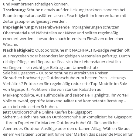
und Membranen schädigen können.
Trocknung:
Schuhe niemals auf der Heizung trocknen, sondern bei
Raumtemperatur auslüften lassen. Feuchtigkeit im Inneren kann mit
Zeitungspapier aufgesaugt werden.
Imprägnierung:
Wasserabweisende Imprägnierungen schützen
Obermaterial und Nähtstellen vor Nässe und sollten regelmäßig
erneuert werden – besonders nach intensiven Einsätzen oder einer
Wäsche.
Nachhaltigkeit:
Outdoorschuhe mit NACHHALTIG-Badge werden oft
aus recycelten oder besonders langlebigen Materialien gefertigt. Durch
richtige Pflege und Reparatur lässt sich ihre Lebensdauer deutlich
verlängern – ein wichtiger Beitrag zum Umweltschutz.
Sale bei Gigasport – Outdoorschuhe zu attraktiven Preisen
Sie suchen hochwertige Outdoorschuhe zum besten Preis-Leistungs-
Verhältnis? Entdecken Sie regelmäßig reduzierte Top-Modelle im Sale
von Gigasport. Profitieren Sie von starken Rabatten auf
Markenprodukte, Auslaufmodelle und saisonale Highlights. Ihr Vorteil:
Volle Auswahl, geprüfte Markenqualität und kompetente Beratung –
auch bei reduzierten Schuhen.
Jetzt Outdoorschuhe Online Kaufen bei Gigasport
Sichern Sie sich Ihre neuen Outdoorschuhe unkompliziert bei Gigasport
– Ihrem Experten für Marken-Outdoorschuhe! Ob für sportliche
Abenteuer, Outdoor-Ausflüge oder den urbanen Alltag: Wählen Sie aus
einem vielfältigen Sortiment führender Marken das passende Modell für