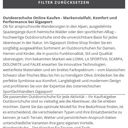
FILTER ZURÜCKSETZEN
Outdoorschuhe Online Kaufen - Markenvielfalt, Komfort und
Performance bei Gigasport
Ob für anspruchsvolle Wanderungen in den Alpen, ausgedehnte
Spaziergänge durch heimische Wälder oder den sportlichen Alltag –
hochwertige Outdoorschuhe sind die unverzichtbare Basis für jedes
Abenteuer in der Natur. Im Gigasport Online-Shop finden Sie ein
sorgfältig ausgewähltes Sortiment an Outdoorschuhen für Damen,
Herren und Kinder, die in puncto Funktionalität, Stil und Qualität
überzeugen. Von bekannten Marken wie LOWA, LA SPORTIVA, SCARPA,
DOLOMITE und FALKE erwarten Sie innovative Technologien,
wetterfeste Materialien und ein breites Farbspektrum – vom klassischen
Schwarz über frisches Blau bis hin zu trendigem Olive. Entdecken Sie die
perfekte Symbiose aus Komfort, Langlebigkeit und modernem Design
und profitieren Sie von der Expertise des österreichischen
Sportfachhändlers Gigasport!
Die passenden Outdoorschuhe für jede Aktivität – Ihr Kaufratgeber
Outdoorschuhe sind so vielseitig wie die Abenteuer, die Sie erleben
möchten. Damit Sie das optimale Modell für Ihre Bedürfnisse finden, ist
es entscheidend, die verschiedenen Typen und ihre Einsatzbereiche zu
kennen. Je nach Terrain, Wetter und persönlichem Anspruch bieten
unterschiedliche Varianten ihre ganz eigenen Vorteile.
Wanderschuhe – Der Klassiker für Touren und Trails