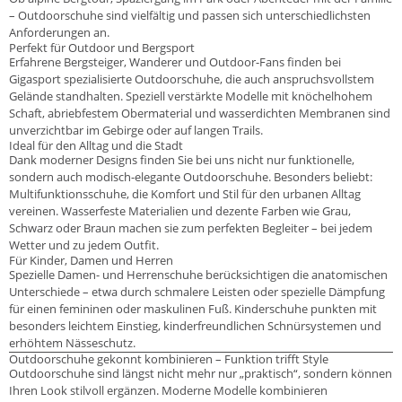
– Outdoorschuhe sind vielfältig und passen sich unterschiedlichsten
Anforderungen an.
Perfekt für Outdoor und Bergsport
Erfahrene Bergsteiger, Wanderer und Outdoor-Fans finden bei
Gigasport spezialisierte Outdoorschuhe, die auch anspruchsvollstem
Gelände standhalten. Speziell verstärkte Modelle mit knöchelhohem
Schaft, abriebfestem Obermaterial und wasserdichten Membranen sind
unverzichtbar im Gebirge oder auf langen Trails.
Ideal für den Alltag und die Stadt
Dank moderner Designs finden Sie bei uns nicht nur funktionelle,
sondern auch modisch-elegante Outdoorschuhe. Besonders beliebt:
Multifunktionsschuhe, die Komfort und Stil für den urbanen Alltag
vereinen. Wasserfeste Materialien und dezente Farben wie Grau,
Schwarz oder Braun machen sie zum perfekten Begleiter – bei jedem
Wetter und zu jedem Outfit.
Für Kinder, Damen und Herren
Spezielle Damen- und Herrenschuhe berücksichtigen die anatomischen
Unterschiede – etwa durch schmalere Leisten oder spezielle Dämpfung
für einen femininen oder maskulinen Fuß. Kinderschuhe punkten mit
besonders leichtem Einstieg, kinderfreundlichen Schnürsystemen und
erhöhtem Nässeschutz.
Outdoorschuhe gekonnt kombinieren – Funktion trifft Style
Outdoorschuhe sind längst nicht mehr nur „praktisch“, sondern können
Ihren Look stilvoll ergänzen. Moderne Modelle kombinieren