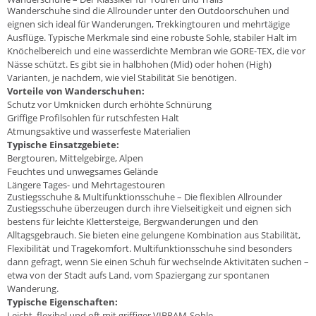
Wanderschuhe sind die Allrounder unter den Outdoorschuhen und
eignen sich ideal für Wanderungen, Trekkingtouren und mehrtägige
Ausflüge. Typische Merkmale sind eine robuste Sohle, stabiler Halt im
Knöchelbereich und eine wasserdichte Membran wie GORE-TEX, die vor
Nässe schützt. Es gibt sie in halbhohen (Mid) oder hohen (High)
Varianten, je nachdem, wie viel Stabilität Sie benötigen.
Vorteile von Wanderschuhen:
Schutz vor Umknicken durch erhöhte Schnürung
Griffige Profilsohlen für rutschfesten Halt
Atmungsaktive und wasserfeste Materialien
Typische Einsatzgebiete:
Bergtouren, Mittelgebirge, Alpen
Feuchtes und unwegsames Gelände
Längere Tages- und Mehrtagestouren
Zustiegsschuhe & Multifunktionsschuhe – Die flexiblen Allrounder
Zustiegsschuhe überzeugen durch ihre Vielseitigkeit und eignen sich
bestens für leichte Klettersteige, Bergwanderungen und den
Alltagsgebrauch. Sie bieten eine gelungene Kombination aus Stabilität,
Flexibilität und Tragekomfort. Multifunktionsschuhe sind besonders
dann gefragt, wenn Sie einen Schuh für wechselnde Aktivitäten suchen –
etwa von der Stadt aufs Land, vom Spaziergang zur spontanen
Wanderung.
Typische Eigenschaften:
Leicht, flexibel und oft mit griffiger VIBRAM-Sohle