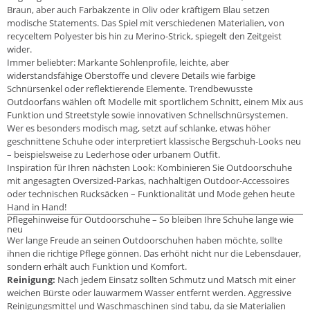
Braun, aber auch Farbakzente in Oliv oder kräftigem Blau setzen
modische Statements. Das Spiel mit verschiedenen Materialien, von
recyceltem Polyester bis hin zu Merino-Strick, spiegelt den Zeitgeist
wider.
Immer beliebter: Markante Sohlenprofile, leichte, aber
widerstandsfähige Oberstoffe und clevere Details wie farbige
Schnürsenkel oder reflektierende Elemente. Trendbewusste
Outdoorfans wählen oft Modelle mit sportlichem Schnitt, einem Mix aus
Funktion und Streetstyle sowie innovativen Schnellschnürsystemen.
Wer es besonders modisch mag, setzt auf schlanke, etwas höher
geschnittene Schuhe oder interpretiert klassische Bergschuh-Looks neu
– beispielsweise zu Lederhose oder urbanem Outfit.
Inspiration für Ihren nächsten Look: Kombinieren Sie Outdoorschuhe
mit angesagten Oversized-Parkas, nachhaltigen Outdoor-Accessoires
oder technischen Rucksäcken – Funktionalität und Mode gehen heute
Hand in Hand!
Pflegehinweise für Outdoorschuhe – So bleiben Ihre Schuhe lange wie
neu
Wer lange Freude an seinen Outdoorschuhen haben möchte, sollte
ihnen die richtige Pflege gönnen. Das erhöht nicht nur die Lebensdauer,
sondern erhält auch Funktion und Komfort.
Reinigung:
Nach jedem Einsatz sollten Schmutz und Matsch mit einer
weichen Bürste oder lauwarmem Wasser entfernt werden. Aggressive
Reinigungsmittel und Waschmaschinen sind tabu, da sie Materialien