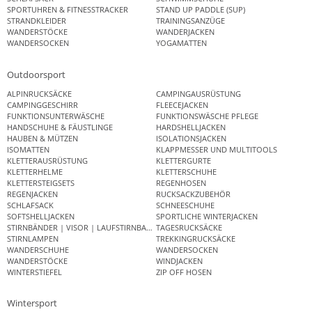
SPORTUHREN & FITNESSTRACKER
STAND UP PADDLE (SUP)
STRANDKLEIDER
TRAININGSANZÜGE
WANDERSTÖCKE
WANDERJACKEN
WANDERSOCKEN
YOGAMATTEN
Outdoorsport
ALPINRUCKSÄCKE
CAMPINGAUSRÜSTUNG
CAMPINGGESCHIRR
FLEECEJACKEN
FUNKTIONSUNTERWÄSCHE
FUNKTIONSWÄSCHE PFLEGE
HANDSCHUHE & FÄUSTLINGE
HARDSHELLJACKEN
HAUBEN & MÜTZEN
ISOLATIONSJACKEN
ISOMATTEN
KLAPPMESSER UND MULTITOOLS
KLETTERAUSRÜSTUNG
KLETTERGURTE
KLETTERHELME
KLETTERSCHUHE
KLETTERSTEIGSETS
REGENHOSEN
REGENJACKEN
RUCKSACKZUBEHÖR
SCHLAFSACK
SCHNEESCHUHE
SOFTSHELLJACKEN
SPORTLICHE WINTERJACKEN
STIRNBÄNDER | VISOR | LAUFSTIRNBAND
TAGESRUCKSÄCKE
STIRNLAMPEN
TREKKINGRUCKSÄCKE
WANDERSCHUHE
WANDERSOCKEN
WANDERSTÖCKE
WINDJACKEN
WINTERSTIEFEL
ZIP OFF HOSEN
Wintersport