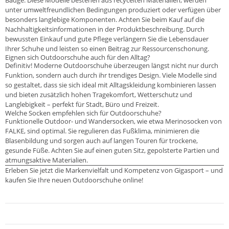
Badge. Diese Modelle bestehen aus recycelten Materialien, werden
unter umweltfreundlichen Bedingungen produziert oder verfügen über
besonders langlebige Komponenten. Achten Sie beim Kauf auf die
Nachhaltigkeitsinformationen in der Produktbeschreibung. Durch
bewussten Einkauf und gute Pflege verlängern Sie die Lebensdauer
Ihrer Schuhe und leisten so einen Beitrag zur Ressourcenschonung.
Eignen sich Outdoorschuhe auch für den Alltag?
Definitiv! Moderne Outdoorschuhe überzeugen längst nicht nur durch
Funktion, sondern auch durch ihr trendiges Design. Viele Modelle sind
so gestaltet, dass sie sich ideal mit Alltagskleidung kombinieren lassen
und bieten zusätzlich hohen Tragekomfort, Wetterschutz und
Langlebigkeit – perfekt für Stadt, Büro und Freizeit.
Welche Socken empfehlen sich für Outdoorschuhe?
Funktionelle Outdoor- und Wandersocken, wie etwa Merinosocken von
FALKE, sind optimal. Sie regulieren das Fußklima, minimieren die
Blasenbildung und sorgen auch auf langen Touren für trockene,
gesunde Füße. Achten Sie auf einen guten Sitz, gepolsterte Partien und
atmungsaktive Materialien.
Erleben Sie jetzt die Markenvielfalt und Kompetenz von Gigasport – und
kaufen Sie Ihre neuen Outdoorschuhe online!