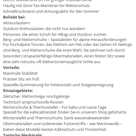
Häufig mit Gore-Tex-Membran für Wetterschutz
Schnelltrocknend und atmungsaktiv für den Sommer
Beliebt bei:
Aktivurlaubern
Outdoor-Enthusiasten, die nicht nur wandern
Personen, die einen Schuh für Alltag und Outdoor suchen
Berg- und Kletterschuhe – Spezialisten für alpine Herausforderungen
Für hochalpine Touren, das Klettern am Fels oder das Gehen im Gebirge
sind Berg- und Kletterschuhe die erste Wahl. Sie zeichnen sich durch
besonders strapazierfähige Obermaterialien, einen festen Sitz sowie
eine sehr robuste, oft kletterzonentaugliche Sohle aus.
Vorteile:
Maximale Stabilität
Präziser Sitz am Fuß
Spezielle Gummierung für Felskontakt und Steigeiseneignung
Einsatzgebiete:
Gletscher, Klettersteige, Hochgebirge
Technisch anspruchsvolle Routen
Winterschuhe & Thermostiefel – Für kalte und nasse Tage
Speziell für die kalte Jahreszeit finden Sie in unserem Shop gefütterte
Winterstiefel und Thermoschuhe. Dank wasserabweisender
Obermaterialien und isolierender Futterstoffe – wie Merinowolle –
bieten diese Modelle besten Kälteschutz und Trockenheit.
Typische Merkmale: