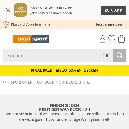
K&Ö & GIGASPORT APP
ZUR APP
Jetzt kostenlos downloaden
Pluscard Vorteile erhalten
30 TAGE RÜCKGABERECHT
Jetzt anmelden
GIGASTYLE
FAHRRAD­
CLICK &
CLICK &
MUST-HAVE
LEASING
COLLECT
RESERVE
FINAL SALE
|
BIS ZU -50% ENTDECKEN
SPORTARTEN
OUTDOOR
OUTDOORSCHUHE
FINDEN SIE DEN
RICHTIGEN WANDERSCHUH
Worauf Sie beim Kauf von Wanderschuhen achten sollten? Wir haben
die wichtigsten Tipps für die richtige Wahl gesammelt.