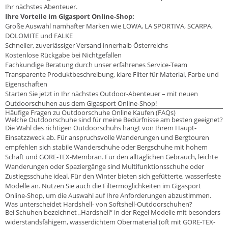
Ihr nächstes Abenteuer.
Ihre Vorteile im Gigasport Online-Shop:
Große Auswahl namhafter Marken wie LOWA, LA SPORTIVA, SCARPA,
DOLOMITE und FALKE
Schneller, zuverlässiger Versand innerhalb Österreichs
Kostenlose Rückgabe bei Nichtgefallen
Fachkundige Beratung durch unser erfahrenes Service-Team
Transparente Produktbeschreibung, klare Filter für Material, Farbe und
Eigenschaften
Starten Sie jetzt in Ihr nächstes Outdoor-Abenteuer – mit neuen
Outdoorschuhen aus dem Gigasport Online-Shop!
Häufige Fragen zu Outdoorschuhe Online Kaufen (FAQs)
Welche Outdoorschuhe sind für meine Bedürfnisse am besten geeignet?
Die Wahl des richtigen Outdoorschuhs hängt von Ihrem Haupt-
Einsatzzweck ab. Für anspruchsvolle Wanderungen und Bergtouren
empfehlen sich stabile Wanderschuhe oder Bergschuhe mit hohem
Schaft und GORE-TEX-Membran. Für den alltäglichen Gebrauch, leichte
Wanderungen oder Spaziergänge sind Multifunktionsschuhe oder
Zustiegsschuhe ideal. Für den Winter bieten sich gefütterte, wasserfeste
Modelle an. Nutzen Sie auch die Filtermöglichkeiten im Gigasport
Online-Shop, um die Auswahl auf Ihre Anforderungen abzustimmen.
Was unterscheidet Hardshell- von Softshell-Outdoorschuhen?
Bei Schuhen bezeichnet „Hardshell“ in der Regel Modelle mit besonders
widerstandsfähigem, wasserdichtem Obermaterial (oft mit GORE-TEX-