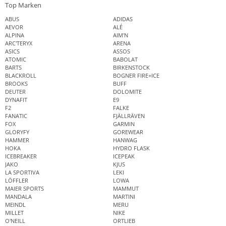
Top Marken
ABUS
ADIDAS
AEVOR
ALÉ
ALPINA
AIM'N
ARC'TERYX
ARENA
ASICS
ASSOS
ATOMIC
BABOLAT
BARTS
BIRKENSTOCK
BLACKROLL
BOGNER FIRE+ICE
BROOKS
BUFF
DEUTER
DOLOMITE
DYNAFIT
E9
F2
FALKE
FANATIC
FJÄLLRÄVEN
FOX
GARMIN
GLORYFY
GOREWEAR
HAMMER
HANWAG
HOKA
HYDRO FLASK
ICEBREAKER
ICEPEAK
JAKO
KJUS
LA SPORTIVA
LEKI
LÖFFLER
LOWA
MAIER SPORTS
MAMMUT
MANDALA
MARTINI
MEINDL
MERU
MILLET
NIKE
O'NEILL
ORTLIEB