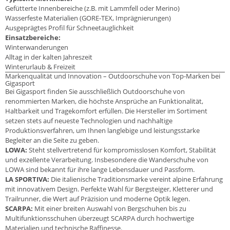
Gefütterte Innenbereiche (z.B. mit Lammfell oder Merino)
Wasserfeste Materialien (GORE-TEX, Imprägnierungen)
Ausgeprägtes Profil für Schneetauglichkeit
Einsatzbereiche:
Winterwanderungen
Alltag in der kalten Jahreszeit
Winterurlaub & Freizeit
Markenqualität und Innovation – Outdoorschuhe von Top-Marken bei
Gigasport
Bei Gigasport finden Sie ausschließlich Outdoorschuhe von
renommierten Marken, die höchste Ansprüche an Funktionalität,
Haltbarkeit und Tragekomfort erfüllen. Die Hersteller im Sortiment
setzen stets auf neueste Technologien und nachhaltige
Produktionsverfahren, um Ihnen langlebige und leistungsstarke
Begleiter an die Seite zu geben.
LOWA:
Steht stellvertretend für kompromisslosen Komfort, Stabilität
und exzellente Verarbeitung. Insbesondere die Wanderschuhe von
LOWA sind bekannt für ihre lange Lebensdauer und Passform.
LA SPORTIVA:
Die italienische Traditionsmarke vereint alpine Erfahrung
mit innovativem Design. Perfekte Wahl für Bergsteiger, Kletterer und
Trailrunner, die Wert auf Präzision und moderne Optik legen.
SCARPA:
Mit einer breiten Auswahl von Bergschuhen bis zu
Multifunktionsschuhen überzeugt SCARPA durch hochwertige
Materialien und technische Raffinesse.