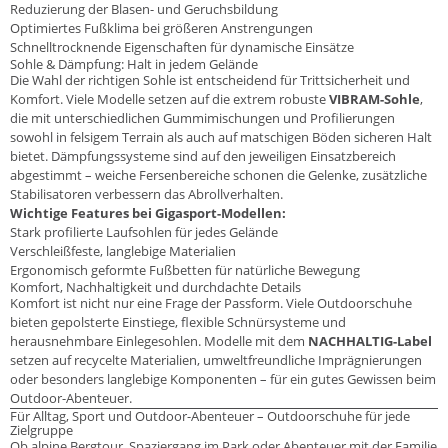
Reduzierung der Blasen- und Geruchsbildung
Optimiertes Fußklima bei größeren Anstrengungen
Schnelltrocknende Eigenschaften für dynamische Einsätze
Sohle & Dämpfung: Halt in jedem Gelände
Die Wahl der richtigen Sohle ist entscheidend für Trittsicherheit und
Komfort. Viele Modelle setzen auf die extrem robuste
VIBRAM-Sohle
,
die mit unterschiedlichen Gummimischungen und Profilierungen
sowohl in felsigem Terrain als auch auf matschigen Böden sicheren Halt
bietet. Dämpfungssysteme sind auf den jeweiligen Einsatzbereich
abgestimmt – weiche Fersenbereiche schonen die Gelenke, zusätzliche
Stabilisatoren verbessern das Abrollverhalten.
Wichtige Features bei Gigasport-Modellen:
Stark profilierte Laufsohlen für jedes Gelände
Verschleißfeste, langlebige Materialien
Ergonomisch geformte Fußbetten für natürliche Bewegung
Komfort, Nachhaltigkeit und durchdachte Details
Komfort ist nicht nur eine Frage der Passform. Viele Outdoorschuhe
bieten gepolsterte Einstiege, flexible Schnürsysteme und
herausnehmbare Einlegesohlen. Modelle mit dem
NACHHALTIG-Label
setzen auf recycelte Materialien, umweltfreundliche Imprägnierungen
oder besonders langlebige Komponenten – für ein gutes Gewissen beim
Outdoor-Abenteuer.
Für Alltag, Sport und Outdoor-Abenteuer – Outdoorschuhe für jede
Zielgruppe
Ob alpine Bergtour, Spaziergang im Park oder Abenteuer mit der Familie