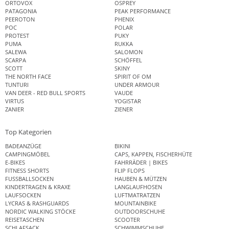
ORTOVOX
OSPREY
PATAGONIA
PEAK PERFORMANCE
PEEROTON
PHENIX
POC
POLAR
PROTEST
PUKY
PUMA
RUKKA
SALEWA
SALOMON
SCARPA
SCHÖFFEL
SCOTT
SKINY
THE NORTH FACE
SPIRIT OF OM
TUNTURI
UNDER ARMOUR
VAN DEER - RED BULL SPORTS
VAUDE
VIRTUS
YOGISTAR
ZANIER
ZIENER
Top Kategorien
BADEANZÜGE
BIKINI
CAMPINGMÖBEL
CAPS, KAPPEN, FISCHERHÜTE
E-BIKES
FAHRRÄDER | BIKES
FITNESS SHORTS
FLIP FLOPS
FUSSBALLSOCKEN
HAUBEN & MÜTZEN
KINDERTRAGEN & KRAXE
LANGLAUFHOSEN
LAUFSOCKEN
LUFTMATRATZEN
LYCRAS & RASHGUARDS
MOUNTAINBIKE
NORDIC WALKING STÖCKE
OUTDOORSCHUHE
REISETASCHEN
SCOOTER
SCHLAFSACK
SCHWIMMSCHUHE