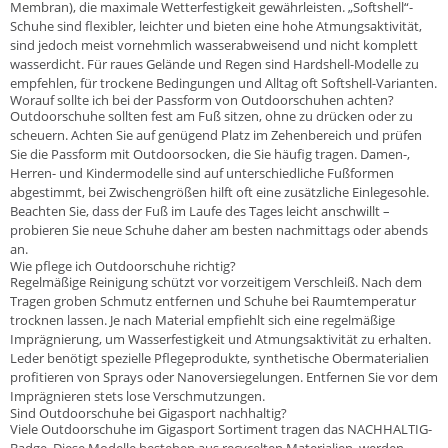
Membran), die maximale Wetterfestigkeit gewährleisten. „Softshell“-
Schuhe sind flexibler, leichter und bieten eine hohe Atmungsaktivität,
sind jedoch meist vornehmlich wasserabweisend und nicht komplett
wasserdicht. Für raues Gelände und Regen sind Hardshell-Modelle zu
empfehlen, für trockene Bedingungen und Alltag oft Softshell-Varianten.
Worauf sollte ich bei der Passform von Outdoorschuhen achten?
Outdoorschuhe sollten fest am Fuß sitzen, ohne zu drücken oder zu
scheuern. Achten Sie auf genügend Platz im Zehenbereich und prüfen
Sie die Passform mit Outdoorsocken, die Sie häufig tragen. Damen-,
Herren- und Kindermodelle sind auf unterschiedliche Fußformen
abgestimmt, bei Zwischengrößen hilft oft eine zusätzliche Einlegesohle.
Beachten Sie, dass der Fuß im Laufe des Tages leicht anschwillt –
probieren Sie neue Schuhe daher am besten nachmittags oder abends
an.
Wie pflege ich Outdoorschuhe richtig?
Regelmäßige Reinigung schützt vor vorzeitigem Verschleiß. Nach dem
Tragen groben Schmutz entfernen und Schuhe bei Raumtemperatur
trocknen lassen. Je nach Material empfiehlt sich eine regelmäßige
Imprägnierung, um Wasserfestigkeit und Atmungsaktivität zu erhalten.
Leder benötigt spezielle Pflegeprodukte, synthetische Obermaterialien
profitieren von Sprays oder Nanoversiegelungen. Entfernen Sie vor dem
Imprägnieren stets lose Verschmutzungen.
Sind Outdoorschuhe bei Gigasport nachhaltig?
Viele Outdoorschuhe im Gigasport Sortiment tragen das NACHHALTIG-