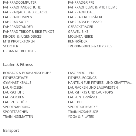
FAHRRADCOMPUTER
FAHRRADGRIFFE
FAHRRADHANDSCHUHE
FAHRRADHELME & MTB HELME
FAHRRADJACKE & BIKEJACKE
FAHRRADPEDALE
FAHRRADPUMPEN
FAHRRAD RUCKSÄCKE
FAHRRAD SATTEL
FAHRRADSCHLÖSSER
FAHRRADSTÄNDER
GEPÄCKTRÄGER
FAHRRAD TRIKOT & BIKE TRIKOT
GRAVEL BIKE
KINDER- & JUGENDBIKES
MOUNTAINBIKE
MTB PROTEKTOREN
RENNRÄDER
SCOOTER
TREKKINGBIKES & CITYBIKES
URBAN RETRO BIKES
Laufen & Fitness
BOXSACK & BOXHANDSCHUHE
FASZIENROLLEN
FITNESSGERÄTE
FITNESSLEGGINGS
GYMNASTIKBÄLLE
HANTELN FÜR FITNESS- UND KRAFTTRAINI
LAUFHOSEN
LAUFJACKEN UND LAUFWESTEN
LAUFSCHUHE
LAUFSHIRTS UND LAUFTOPS
LAUFSOCKEN
LAUFUNTERWÄSCHE
LAUFZUBEHÖR
LAUF BH
SPORTNAHRUNG
SPORTRUCKSÄCKE
SPORTTASCHEN
TRAININGSANZÜGE
TRAININGSMATTEN
YOGA & PILATES
Ballsport