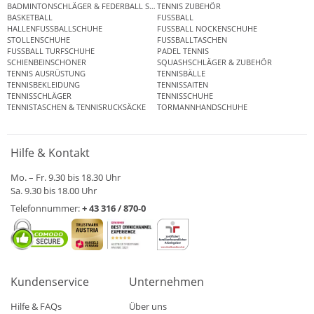
BADMINTONSCHLÄGER & FEDERBALL SETS
TENNIS ZUBEHÖR
BASKETBALL
FUSSBALL
HALLENFUSSBALLSCHUHE
FUSSBALL NOCKENSCHUHE
STOLLENSCHUHE
FUSSBALLTASCHEN
FUSSBALL TURFSCHUHE
PADEL TENNIS
SCHIENBEINSCHONER
SQUASHSCHLÄGER & ZUBEHÖR
TENNIS AUSRÜSTUNG
TENNISBÄLLE
TENNISBEKLEIDUNG
TENNISSAITEN
TENNISSCHLÄGER
TENNISSCHUHE
TENNISTASCHEN & TENNISRUCKSÄCKE
TORMANNHANDSCHUHE
Hilfe & Kontakt
Mo. – Fr. 9.30 bis 18.30 Uhr
Sa. 9.30 bis 18.00 Uhr
Telefonnummer:
+ 43 316 / 870-0
Kundenservice
Unternehmen
Hilfe & FAQs
Über uns