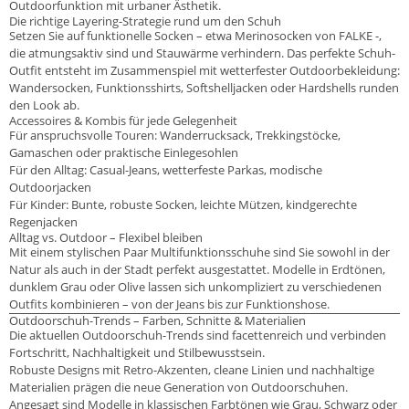
Outdoorfunktion mit urbaner Ästhetik.
Die richtige Layering-Strategie rund um den Schuh
Setzen Sie auf funktionelle Socken – etwa Merinosocken von FALKE -,
die atmungsaktiv sind und Stauwärme verhindern. Das perfekte Schuh-
Outfit entsteht im Zusammenspiel mit wetterfester Outdoorbekleidung:
Wandersocken, Funktionsshirts, Softshelljacken oder Hardshells runden
den Look ab.
Accessoires & Kombis für jede Gelegenheit
Für anspruchsvolle Touren: Wanderrucksack, Trekkingstöcke,
Gamaschen oder praktische Einlegesohlen
Für den Alltag: Casual-Jeans, wetterfeste Parkas, modische
Outdoorjacken
Für Kinder: Bunte, robuste Socken, leichte Mützen, kindgerechte
Regenjacken
Alltag vs. Outdoor – Flexibel bleiben
Mit einem stylischen Paar Multifunktionsschuhe sind Sie sowohl in der
Natur als auch in der Stadt perfekt ausgestattet. Modelle in Erdtönen,
dunklem Grau oder Olive lassen sich unkompliziert zu verschiedenen
Outfits kombinieren – von der Jeans bis zur Funktionshose.
Outdoorschuh-Trends – Farben, Schnitte & Materialien
Die aktuellen Outdoorschuh-Trends sind facettenreich und verbinden
Fortschritt, Nachhaltigkeit und Stilbewusstsein.
Robuste Designs mit Retro-Akzenten, cleane Linien und nachhaltige
Materialien prägen die neue Generation von Outdoorschuhen.
Angesagt sind Modelle in klassischen Farbtönen wie Grau, Schwarz oder