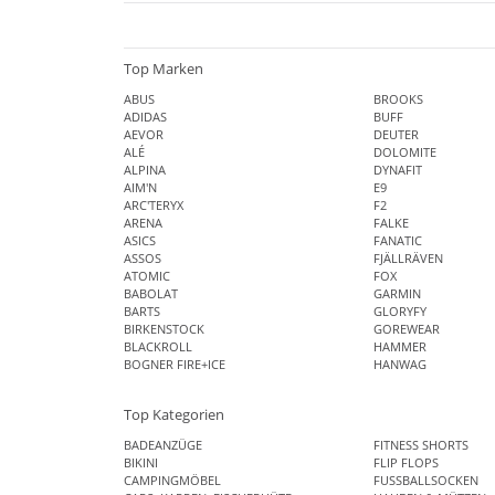
Top Marken
ABUS
BROOKS
ADIDAS
BUFF
AEVOR
DEUTER
ALÉ
DOLOMITE
ALPINA
DYNAFIT
AIM'N
E9
ARC'TERYX
F2
ARENA
FALKE
ASICS
FANATIC
ASSOS
FJÄLLRÄVEN
ATOMIC
FOX
BABOLAT
GARMIN
BARTS
GLORYFY
BIRKENSTOCK
GOREWEAR
BLACKROLL
HAMMER
BOGNER FIRE+ICE
HANWAG
Top Kategorien
BADEANZÜGE
FITNESS SHORTS
BIKINI
FLIP FLOPS
CAMPINGMÖBEL
FUSSBALLSOCKEN