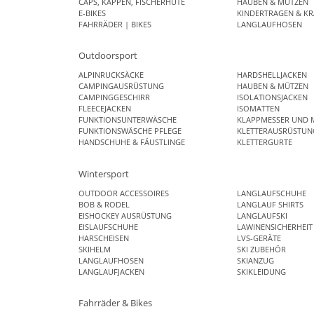
CAPS, KAPPEN, FISCHERHÜTE
HAUBEN & MÜTZEN
E-BIKES
KINDERTRAGEN & KR
FAHRRÄDER | BIKES
LANGLAUFHOSEN
Outdoorsport
ALPINRUCKSÄCKE
HARDSHELLJACKEN
CAMPINGAUSRÜSTUNG
HAUBEN & MÜTZEN
CAMPINGGESCHIRR
ISOLATIONSJACKEN
FLEECEJACKEN
ISOMATTEN
FUNKTIONSUNTERWÄSCHE
KLAPPMESSER UND 
FUNKTIONSWÄSCHE PFLEGE
KLETTERAUSRÜSTUN
HANDSCHUHE & FÄUSTLINGE
KLETTERGURTE
Wintersport
OUTDOOR ACCESSOIRES
LANGLAUFSCHUHE
BOB & RODEL
LANGLAUF SHIRTS
EISHOCKEY AUSRÜSTUNG
LANGLAUFSKI
EISLAUFSCHUHE
LAWINENSICHERHEIT
HARSCHEISEN
LVS-GERÄTE
SKIHELM
SKI ZUBEHÖR
LANGLAUFHOSEN
SKIANZUG
LANGLAUFJACKEN
SKIKLEIDUNG
Fahrräder & Bikes