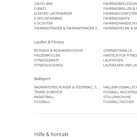
CROSS BIKE
FAHRRADBEKLEIDU
E-BIKES
FAHRRADBRILLEN & 
ELEKTRO LASTENRÄDER
FAHRRADCOMPUTE
E-MOUNTAINBIKE
FAHRRADGRIFFE
E-SCOOTER
FAHRRADHANDSCHU
FAHRRADTRÄGER & FAHRRADTRÄGER ZUBEHÖR
FAHRRADHELME & M
Laufen & Fitness
BOXSACK & BOXHANDSCHUHE
GYMNASTIKBÄLLE
FASZIENROLLEN
HANTELN FÜR FITNE
FITNESSGERÄTE
LAUFHOSEN
FITNESSLEGGINGS
LAUFJACKEN UND L
Ballsport
BADMINTONSCHLÄGER & FEDERBALL SETS
HALLENFUSSBALLSC
TENNIS ZUBEHÖR
FUSSBALL NOCKENS
BASKETBALL
STOLLENSCHUHE
FUSSBALL
FUSSBALLTASCHEN
Hilfe & Kontakt