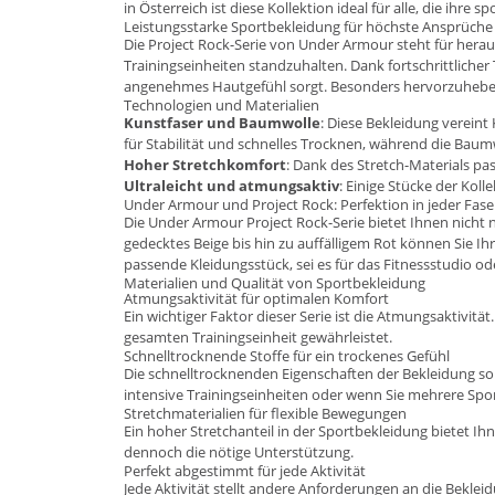
in Österreich ist diese Kollektion ideal für alle, die ihre sp
Leistungsstarke Sportbekleidung für höchste Ansprüche
Die Project Rock-Serie von Under Armour steht für herau
Trainingseinheiten standzuhalten. Dank fortschrittliche
angenehmes Hautgefühl sorgt. Besonders hervorzuheben si
Technologien und Materialien
Kunstfaser und Baumwolle
: Diese Bekleidung verein
für Stabilität und schnelles Trocknen, während die Baumw
Hoher Stretchkomfort
: Dank des Stretch-Materials pa
Ultraleicht und atmungsaktiv
: Einige Stücke der Kol
Under Armour und Project Rock: Perfektion in jeder Fase
Die
Under Armour
Project Rock-Serie bietet Ihnen nicht 
gedecktes Beige bis hin zu auffälligem Rot können Sie I
passende Kleidungsstück, sei es für das Fitnessstudio o
Materialien und Qualität von Sportbekleidung
Atmungsaktivität für optimalen Komfort
Ein wichtiger Faktor dieser Serie ist die Atmungsaktivitä
gesamten Trainingseinheit gewährleistet.
Schnelltrocknende Stoffe für ein trockenes Gefühl
Die schnelltrocknenden Eigenschaften der Bekleidung sorg
intensive Trainingseinheiten oder wenn Sie mehrere Sp
Stretchmaterialien für flexible Bewegungen
Ein hoher Stretchanteil in der Sportbekleidung bietet Ih
dennoch die nötige Unterstützung.
Perfekt abgestimmt für jede Aktivität
Jede Aktivität stellt andere Anforderungen an die Beklei