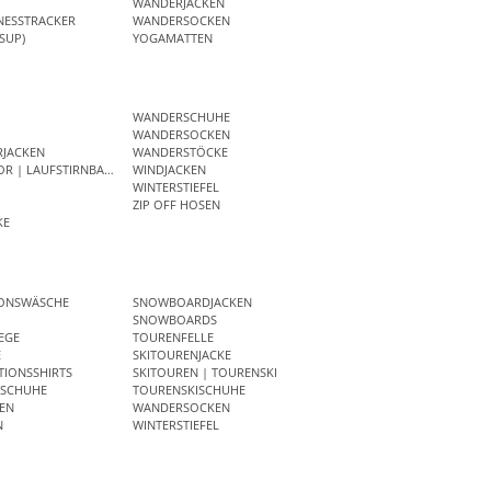
WANDERJACKEN
NESSTRACKER
WANDERSOCKEN
SUP)
YOGAMATTEN
WANDERSCHUHE
WANDERSOCKEN
RJACKEN
WANDERSTÖCKE
OR | LAUFSTIRNBAND
WINDJACKEN
WINTERSTIEFEL
ZIP OFF HOSEN
KE
IONSWÄSCHE
SNOWBOARDJACKEN
SNOWBOARDS
EGE
TOURENFELLE
E
SKITOURENJACKE
IONSSHIRTS
SKITOUREN | TOURENSKI
SCHUHE
TOURENSKISCHUHE
EN
WANDERSOCKEN
N
WINTERSTIEFEL