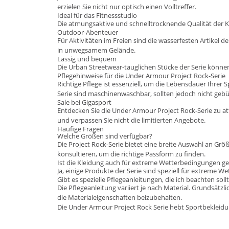
erzielen Sie nicht nur optisch einen Volltreffer.
Ideal für das Fitnessstudio
Die atmungsaktive und schnelltrocknende Qualität der Kl
Outdoor-Abenteuer
Für Aktivitäten im Freien sind die wasserfesten Artikel 
in unwegsamem Gelände.
Lässig und bequem
Die
Urban Streetwear
-tauglichen Stücke der Serie könne
Pflegehinweise für die Under Armour Project Rock-Serie
Richtige Pflege ist essenziell, um die Lebensdauer Ihrer
Serie sind maschinenwaschbar, sollten jedoch nicht gebüg
Sale bei Gigasport
Entdecken Sie die Under Armour Project Rock-Serie zu at
und verpassen Sie nicht die limitierten Angebote.
Häufige Fragen
Welche Größen sind verfügbar?
Die Project Rock-Serie bietet eine breite Auswahl an G
konsultieren, um die richtige Passform zu finden.
Ist die Kleidung auch für extreme Wetterbedingungen ge
Ja, einige Produkte der Serie sind speziell für extreme
Gibt es spezielle Pflegeanleitungen, die ich beachten soll
Die Pflegeanleitung variiert je nach Material. Grundsät
die Materialeigenschaften beizubehalten.
Die Under Armour Project Rock Serie hebt Sportbekleidung