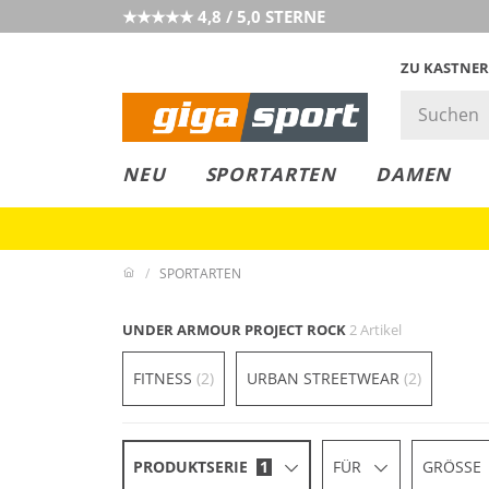
★★★★★ 4,8 / 5,0 STERNE
ZU KASTNER
GIGAGREEN
GIGASTYLE
FAHRRAD­
CLICK &
CLICK &
NEU
SPORTARTEN
DAMEN
LEASING
COLLECT
RESERVE
SPORTARTEN
UNDER ARMOUR PROJECT ROCK
2 Artikel
FITNESS
(2)
URBAN STREETWEAR
(2)
PRODUKTSERIE
1
FÜR
GRÖSSE