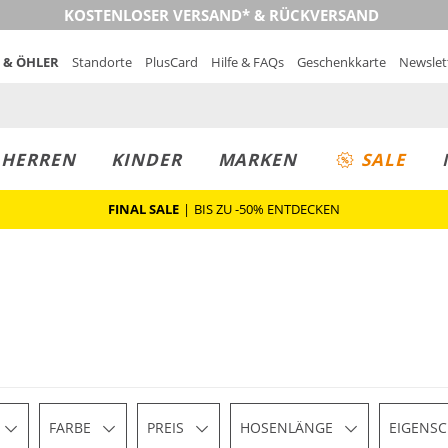
KOSTENLOSER VERSAND* & RÜCKVERSAND
 & ÖHLER
Standorte
PlusCard
Hilfe & FAQs
Geschenkkarte
Newslet
MUST-HAVE
PREIS & WERT
SALE
HERREN
KINDER
MARKEN
SALE
FINAL SALE
|
BIS ZU -50% ENTDECKEN
FARBE
PREIS
HOSENLÄNGE
EIGENS