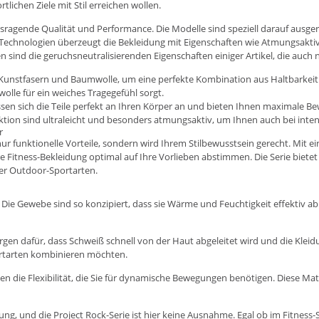
ortlichen Ziele mit Stil erreichen wollen.
sragende Qualität und Performance. Die Modelle sind speziell darauf ausge
r Technologien überzeugt die Bekleidung mit Eigenschaften wie Atmungsaktiv
nd die geruchsneutralisierenden Eigenschaften einiger Artikel, die auch n
t Kunstfasern und Baumwolle, um eine perfekte Kombination aus Haltbarkeit
olle für ein weiches Tragegefühl sorgt.
ssen sich die Teile perfekt an Ihren Körper an und bieten Ihnen maximale Be
lektion sind ultraleicht und besonders atmungsaktiv, um Ihnen auch bei in
r
nur funktionelle Vorteile, sondern wird Ihrem Stilbewusstsein gerecht. Mit 
hre Fitness-Bekleidung optimal auf Ihre Vorlieben abstimmen. Die Serie biet
der Outdoor-Sportarten.
t. Die Gewebe sind so konzipiert, dass sie Wärme und Feuchtigkeit effektiv ab
en dafür, dass Schweiß schnell von der Haut abgeleitet wird und die Kleidun
ortarten kombinieren möchten.
nen die Flexibilität, die Sie für dynamische Bewegungen benötigen. Diese Ma
dung, und die Project Rock-Serie ist hier keine Ausnahme. Egal ob im
Fitness
-