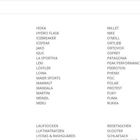
HOKA
MILLET
HYDRO FLASK
NIKE
ICEBREAKER
O'NEILL
ICEPEAK
ORTLIEB
JAKO
ORTOVOX
KJUS
OSPREY
LA SPORTIVA
PATAGONIA
LEKI
PEAK PERFORMANC
LÖFFLER
PEEROTON
LOWA
PHENIX
MAIER SPORTS
POC
MAMMUT
POLAR
MANDALA
PROTEST
MARTINI
PUKY
MEINDL
PUMA
MERU
RUKKA
LAUFSOCKEN
REISETASCHEN
LUFTMATRATZEN
SCOOTER
LYCRAS & RASHGUARDS
SCHLAFSACK