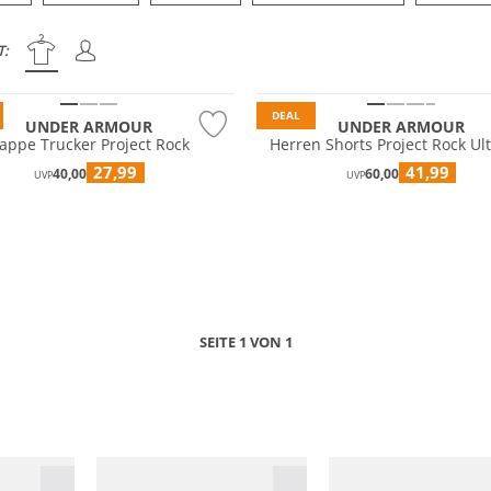
T:
DEAL
UNDER ARMOUR
UNDER ARMOUR
appe Trucker Project Rock
Herren Shorts Project Rock Ul
27,99
41,99
40,00
60,00
UVP
UVP
SEITE 1 VON 1