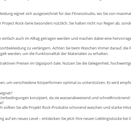
eidung eignet sich ausgezeichnet für das Fitnessstudio, wo Sie von maxima
der Project Rock-Serie besonders nützlich. Sie halten nicht nur Regen ab, so
n einfach auch im Alltag getragen werden und machen dabei eine hervorrag
 Sportbekleidung zu verlängern. Achten Sie beim Waschen immer darauf, die Pf
elt werden, um die Funktionalität der Materialien zu erhalten.
traktiven Preisen im Gigasport-Sale. Nutzen Sie die Gelegenheit, hochwerti
rößen, um verschiedene Körperformen optimal zu unterstützen. Es wird emp
eignet?
 Wetterbedingungen konzipiert, da sie wasserabweisend und schnelltrocknend 
te?
zlich sollten Sie alle Projekt Rock-Produkte schonend waschen und starke 
 auf ein neues Level – entdecken Sie jetzt Ihre neuen Lieblingsstücke bei 