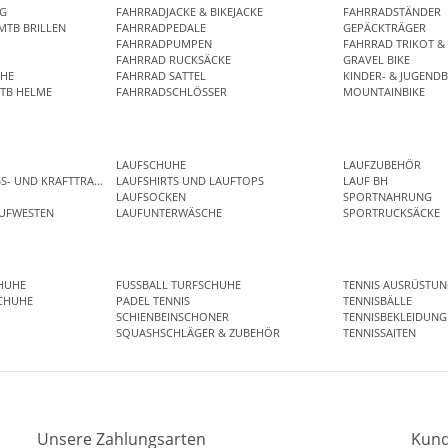
NG
FAHRRADJACKE & BIKEJACKE
FAHRRADSTÄNDER
MTB BRILLEN
FAHRRADPEDALE
GEPÄCKTRÄGER
R
FAHRRADPUMPEN
FAHRRAD TRIKOT & 
FAHRRAD RUCKSÄCKE
GRAVEL BIKE
HE
FAHRRAD SATTEL
KINDER- & JUGENDB
TB HELME
FAHRRADSCHLÖSSER
MOUNTAINBIKE
LAUFSCHUHE
LAUFZUBEHÖR
SS- UND KRAFTTRAINING
LAUFSHIRTS UND LAUFTOPS
LAUF BH
LAUFSOCKEN
SPORTNAHRUNG
AUFWESTEN
LAUFUNTERWÄSCHE
SPORTRUCKSÄCKE
HUHE
FUSSBALL TURFSCHUHE
TENNIS AUSRÜSTUN
CHUHE
PADEL TENNIS
TENNISBÄLLE
SCHIENBEINSCHONER
TENNISBEKLEIDUNG
SQUASHSCHLÄGER & ZUBEHÖR
TENNISSAITEN
Unsere Zahlungsarten
Kund