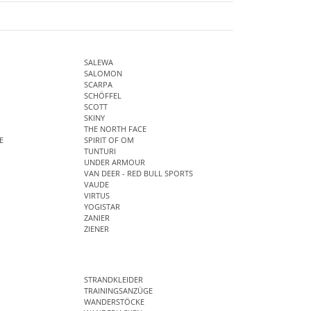
SALEWA
SALOMON
SCARPA
SCHÖFFEL
SCOTT
SKINY
THE NORTH FACE
E
SPIRIT OF OM
TUNTURI
UNDER ARMOUR
VAN DEER - RED BULL SPORTS
VAUDE
VIRTUS
YOGISTAR
ZANIER
ZIENER
STRANDKLEIDER
TRAININGSANZÜGE
WANDERSTÖCKE