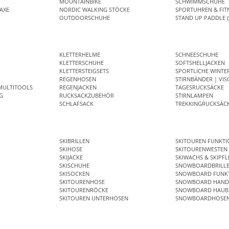
MOUNTAINBIKE
SCHWIMMSCHUHE
AXE
NORDIC WALKING STÖCKE
SPORTUHREN & FIT
OUTDOORSCHUHE
STAND UP PADDLE (
KLETTERHELME
SCHNEESCHUHE
KLETTERSCHUHE
SOFTSHELLJACKEN
KLETTERSTEIGSETS
SPORTLICHE WINTE
REGENHOSEN
STIRNBÄNDER | VIS
MULTITOOLS
REGENJACKEN
TAGESRUCKSÄCKE
G
RUCKSACKZUBEHÖR
STIRNLAMPEN
SCHLAFSACK
TREKKINGRUCKSÄC
SKIBRILLEN
SKITOUREN FUNKT
SKIHOSE
SKITOURENWESTEN
SKIJACKE
SKIWACHS & SKIPFL
SKISCHUHE
SNOWBOARDBRILL
SKISOCKEN
SNOWBOARD FUNKT
SKITOURENHOSE
SNOWBOARD HAND
SKITOURENRÖCKE
SNOWBOARD HAUB
SKITOUREN UNTERHOSEN
SNOWBOARDHOSE