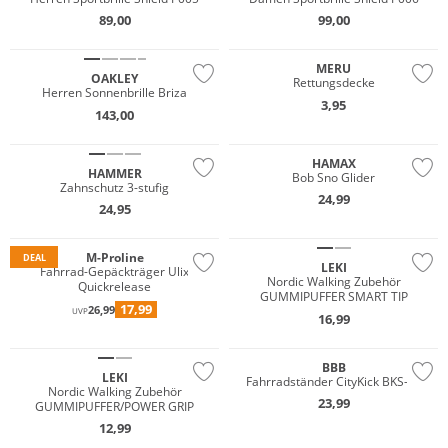
89,00
99,00
MERU
OAKLEY
Rettungsdecke
Herren Sonnenbrille Briza
3,95
143,00
HAMAX
HAMMER
Bob Sno Glider
Zahnschutz 3-stufig
24,99
24,95
M-Proline
DEAL
LEKI
Fahrrad-Gepäckträger Ulix
Nordic Walking Zubehör
Quickrelease
GUMMIPUFFER SMART TIP
17,99
26,99
UVP
16,99
BBB
LEKI
Fahrradständer CityKick BKS-05
Nordic Walking Zubehör
23,99
GUMMIPUFFER/POWER GRIP
12,99
Nur Online