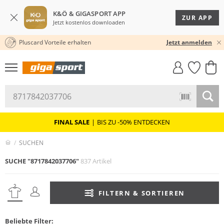
K&Ö & GIGASPORT APP
ZUR APP
Jetzt kostenlos downloaden
Pluscard Vorteile erhalten
30 TAGE RÜCKGABERECHT
Jetzt anmelden
GIGASTYLE
FAHRRAD­
CLICK &
CLICK &
MUST-HAVE
LEASING
COLLECT
RESERVE
FINAL SALE
|
BIS ZU -50% ENTDECKEN
SUCHEN
SUCHE "8717842037706"
837 Artikel
FILTERN & SORTIEREN
Beliebte Filter: