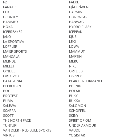
F2
FALKE
FANATIC
FJÄLLRÄVEN
FOX
GARMIN
GLORYFY
GOREWEAR
HAMMER
HANWAG
HOKA
HYDRO FLASK
ICEBREAKER
ICEPEAK
JAKO
KJUS
LA SPORTIVA
LEKI
LÖFFLER
LOWA
MAIER SPORTS
MAMMUT
MANDALA
MARTINI
MEINDL
MERU
MILLET
NIKE
O'NEILL
ORTLIEB
ORTOVOX
OSPREY
PATAGONIA
PEAK PERFORMANCE
PEEROTON
PHENIX
POC
POLAR
PROTEST
PUKY
PUMA
RUKKA
SALEWA
SALOMON
SCARPA
SCHÖFFEL
SCOTT
SKINY
THE NORTH FACE
SPIRIT OF OM
TUNTURI
UNDER ARMOUR
VAN DEER - RED BULL SPORTS
VAUDE
VIRTUS
YOGISTAR