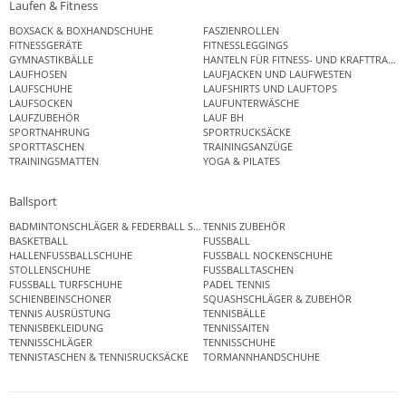
Laufen & Fitness
BOXSACK & BOXHANDSCHUHE
FASZIENROLLEN
FITNESSGERÄTE
FITNESSLEGGINGS
GYMNASTIKBÄLLE
HANTELN FÜR FITNESS- UND KRAFTTRAINI
LAUFHOSEN
LAUFJACKEN UND LAUFWESTEN
LAUFSCHUHE
LAUFSHIRTS UND LAUFTOPS
LAUFSOCKEN
LAUFUNTERWÄSCHE
LAUFZUBEHÖR
LAUF BH
SPORTNAHRUNG
SPORTRUCKSÄCKE
SPORTTASCHEN
TRAININGSANZÜGE
TRAININGSMATTEN
YOGA & PILATES
Ballsport
BADMINTONSCHLÄGER & FEDERBALL SETS
TENNIS ZUBEHÖR
BASKETBALL
FUSSBALL
HALLENFUSSBALLSCHUHE
FUSSBALL NOCKENSCHUHE
STOLLENSCHUHE
FUSSBALLTASCHEN
FUSSBALL TURFSCHUHE
PADEL TENNIS
SCHIENBEINSCHONER
SQUASHSCHLÄGER & ZUBEHÖR
TENNIS AUSRÜSTUNG
TENNISBÄLLE
TENNISBEKLEIDUNG
TENNISSAITEN
TENNISSCHLÄGER
TENNISSCHUHE
TENNISTASCHEN & TENNISRUCKSÄCKE
TORMANNHANDSCHUHE