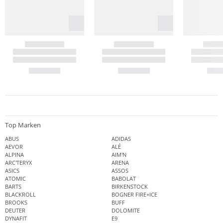
Top Marken
ABUS
ADIDAS
AEVOR
ALÉ
ALPINA
AIM'N
ARC'TERYX
ARENA
ASICS
ASSOS
ATOMIC
BABOLAT
BARTS
BIRKENSTOCK
BLACKROLL
BOGNER FIRE+ICE
BROOKS
BUFF
DEUTER
DOLOMITE
DYNAFIT
E9