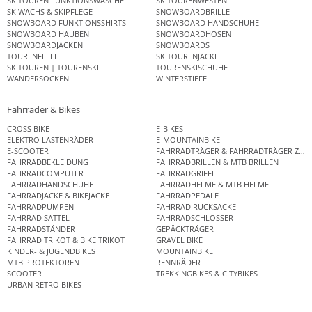
SKITOUREN FUNKTIONSWÄSCHE
SKITOURENWESTEN
SKIWACHS & SKIPFLEGE
SNOWBOARDBRILLE
SNOWBOARD FUNKTIONSSHIRTS
SNOWBOARD HANDSCHUHE
SNOWBOARD HAUBEN
SNOWBOARDHOSEN
SNOWBOARDJACKEN
SNOWBOARDS
TOURENFELLE
SKITOURENJACKE
SKITOUREN | TOURENSKI
TOURENSKISCHUHE
WANDERSOCKEN
WINTERSTIEFEL
Fahrräder & Bikes
CROSS BIKE
E-BIKES
ELEKTRO LASTENRÄDER
E-MOUNTAINBIKE
E-SCOOTER
FAHRRADTRÄGER & FAHRRADTRÄGER ZUB
FAHRRADBEKLEIDUNG
FAHRRADBRILLEN & MTB BRILLEN
FAHRRADCOMPUTER
FAHRRADGRIFFE
FAHRRADHANDSCHUHE
FAHRRADHELME & MTB HELME
FAHRRADJACKE & BIKEJACKE
FAHRRADPEDALE
FAHRRADPUMPEN
FAHRRAD RUCKSÄCKE
FAHRRAD SATTEL
FAHRRADSCHLÖSSER
FAHRRADSTÄNDER
GEPÄCKTRÄGER
FAHRRAD TRIKOT & BIKE TRIKOT
GRAVEL BIKE
KINDER- & JUGENDBIKES
MOUNTAINBIKE
MTB PROTEKTOREN
RENNRÄDER
SCOOTER
TREKKINGBIKES & CITYBIKES
URBAN RETRO BIKES