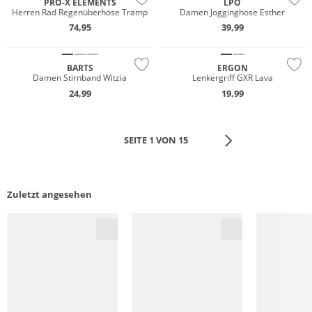
PRO-X ELEMENTS
LPO
Herren Rad Regenüberhose Tramp
Damen Jogginghose Esther
74,95
39,99
BARTS
ERGON
Damen Stirnband Witzia
Lenkergriff GXR Lava
24,99
19,99
SEITE 1 VON 15
Zuletzt angesehen