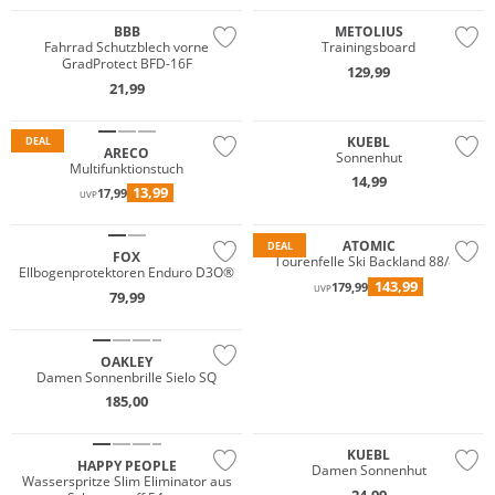
BBB
METOLIUS
Fahrrad Schutzblech vorne
Trainingsboard
GradProtect BFD-16F
129,99
21,99
KUEBL
DEAL
ARECO
Sonnenhut
Multifunktionstuch
14,99
13,99
17,99
UVP
ATOMIC
DEAL
FOX
Tourenfelle Ski Backland 88/89
Ellbogenprotektoren Enduro D3O®
143,99
179,99
UVP
79,99
OAKLEY
Damen Sonnenbrille Sielo SQ
185,00
KUEBL
HAPPY PEOPLE
Damen Sonnenhut
Wasserspritze Slim Eliminator aus
24,99