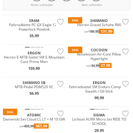
Nicht zufrieden
Sehr zufrieden
SRAM
SHIMANO
DEAL
Fahrradkette PC GX Eagle 126
Herren Gravel Schuhe RX6
Powerlock Flowlink
131,99
189,95
UVP
35,99
COCOON
DEAL
ERGON
Reisekissen Air-Core Pillow
Herren E-MTB-Sattel SM E-Mountain
Hyperlight
Core Prime Men
27,99
34,99
UVP
159,99
SHIMANO SB
ERGON
MTB-Pedal PDM520 XC
Fahrradsattel SM Enduro Comp Men
Stealth / Oil-Slick
56,95
99,99
DEAL
ATOMIC
SIGMA
Damenski Set Cloud CL LT + M 10 GW
Lichtset AURA Micro Set RIDE TO
SCHOOL
367,99
459,99
UVP
29,95