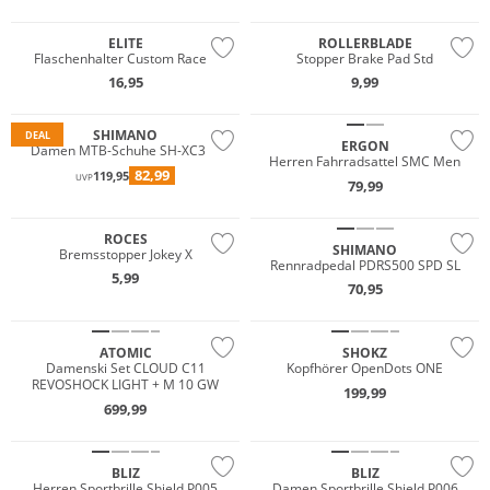
ELITE
ROLLERBLADE
Flaschenhalter Custom Race X
Stopper Brake Pad Std
16,95
9,99
SHIMANO
DEAL
ERGON
Damen MTB-Schuhe SH-XC300
Herren Fahrradsattel SMC Men
82,99
119,95
UVP
79,99
Preis & Wert
ROCES
SHIMANO
Bremsstopper Jokey X
Rennradpedal PDRS500 SPD SL
5,99
70,95
ATOMIC
SHOKZ
Damenski Set CLOUD C11
Kopfhörer OpenDots ONE
REVOSHOCK LIGHT + M 10 GW
199,99
699,99
BLIZ
BLIZ
Herren Sportbrille Shield P005
Damen Sportbrille Shield P006