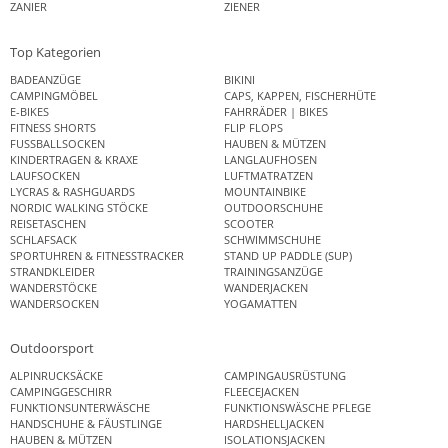
ZANIER
ZIENER
Top Kategorien
BADEANZÜGE
BIKINI
CAMPINGMÖBEL
CAPS, KAPPEN, FISCHERHÜTE
E-BIKES
FAHRRÄDER | BIKES
FITNESS SHORTS
FLIP FLOPS
FUSSBALLSOCKEN
HAUBEN & MÜTZEN
KINDERTRAGEN & KRAXE
LANGLAUFHOSEN
LAUFSOCKEN
LUFTMATRATZEN
LYCRAS & RASHGUARDS
MOUNTAINBIKE
NORDIC WALKING STÖCKE
OUTDOORSCHUHE
REISETASCHEN
SCOOTER
SCHLAFSACK
SCHWIMMSCHUHE
SPORTUHREN & FITNESSTRACKER
STAND UP PADDLE (SUP)
STRANDKLEIDER
TRAININGSANZÜGE
WANDERSTÖCKE
WANDERJACKEN
WANDERSOCKEN
YOGAMATTEN
Outdoorsport
ALPINRUCKSÄCKE
CAMPINGAUSRÜSTUNG
CAMPINGGESCHIRR
FLEECEJACKEN
FUNKTIONSUNTERWÄSCHE
FUNKTIONSWÄSCHE PFLEGE
HANDSCHUHE & FÄUSTLINGE
HARDSHELLJACKEN
HAUBEN & MÜTZEN
ISOLATIONSJACKEN