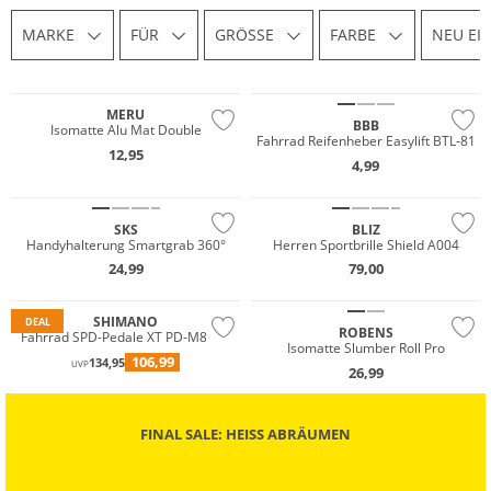
MARKE
FÜR
GRÖSSE
FARBE
NEU EI
MERU
BBB
Isomatte Alu Mat Double
Fahrrad Reifenheber Easylift BTL-81
12,95
4,99
SKS
BLIZ
Handyhalterung Smartgrab 360°
Herren Sportbrille Shield A004
24,99
79,00
SHIMANO
DEAL
ROBENS
Fahrrad SPD-Pedale XT PD-M8000
Isomatte Slumber Roll Pro
106,99
134,95
UVP
26,99
FINAL SALE: HEISS ABRÄUMEN