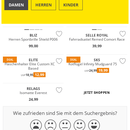
DAMEN
HERREN
KINDER
OUTDOOR
SWIM & BEACH
BLIZ
SELLE ROYAL
Herren Sportbrille Shield P006
Fahrradsattel Remed Comort Race
99,00
39,99
ELITE
SKS
DEAL
DEAL
Flaschenhalter Elite Custom XC Bio-
Kotflügel Infinity Mudguard 75 Rear
Based
19,99
24,99
UVP
12,99
18,95
UVP
RELAGS
Isomatte Everest
JETZT SHOPPEN
24,99
Wie zufrieden sind Sie mit dem Suchergebnis?