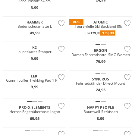
Schaumstoff 54 cm
3,99
HAMMER
ATOMIC
DEAL
Bodenschutzmatte L
Tourenfelle Ski Backland 88/89
49,99
139,99
179,99
UVP
K2
ERGON
Inlineskates Stopper
Damen Fahrradsattel SMC Women
9,99
79,99
LEKI
SYNCROS
Gummipuffer Trekking Pad 1 Paar
Fahrradständer Direct Mount
9,99
24,95
PRO-X ELEMENTS
HAPPY PEOPLE
Herren Regenüberhose Logan
Baumwoll-Sitzkissen
69,95
8,99
Preis & Wert