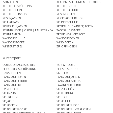
ISOMATTEN
KLAPPMESSER UND MULTITOOLS
KLETTERAUSRÜSTUNG
KLETTERGURTE
KLETTERHELME
KLETTERSCHUHE
KLETTERSTEIGSETS
REGENHOSEN
REGENJACKEN
RUCKSACKZUBEHÖR
SCHLAFSACK
SCHNEESCHUHE
SOFTSHELLJACKEN
SPORTLICHE WINTERJACKEN
STIRNBÄNDER | VISOR | LAUFSTIRNBAND
TAGESRUCKSÄCKE
STIRNLAMPEN
TREKKINGRUCKSÄCKE
WANDERSCHUHE
WANDERSOCKEN
WANDERSTÖCKE
WINDJACKEN
WINTERSTIEFEL
ZIP OFF HOSEN
Wintersport
OUTDOOR ACCESSOIRES
BOB & RODEL
EISHOCKEY AUSRÜSTUNG
EISLAUFSCHUHE
HARSCHEISEN
SKIHELM
LANGLAUFHOSEN
LANGLAUFJACKEN
LANGLAUFSCHUHE
LANGLAUF SHIRTS
LANGLAUFSKI
LAWINENSICHERHEIT
LVS-GERÄTE
SKI ZUBEHÖR
SKIANZUG
SKIKLEIDUNG
SKIBRILLEN
SKIHOSE
SKIJACKE
SKISCHUHE
SKISOCKEN
SKITOURENHOSE
SKITOURENRÖCKE
SKITOUREN UNTERHOSEN