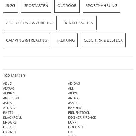
SIGG
SPORTARTEN
OUTDOOR
SPORTNAHRUNG
AUSRÜSTUNG & ZUBEHÖR
TRINKFLASCHEN
CAMPING & TREKKING
TREKKING
GESCHIRR & BESTECK
Top Marken
ABUS
ADIDAS
AEVOR
ALÉ
ALPINA
AIM'N
ARC'TERYX
ARENA
ASICS
ASSOS
ATOMIC
BABOLAT
BARTS
BIRKENSTOCK
BLACKROLL
BOGNER FIRE+ICE
BROOKS
BUFF
DEUTER
DOLOMITE
DYNAFIT
E9