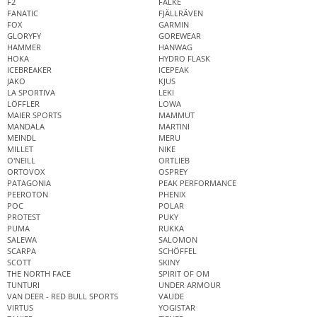
F2
FALKE
FANATIC
FJÄLLRÄVEN
FOX
GARMIN
GLORYFY
GOREWEAR
HAMMER
HANWAG
HOKA
HYDRO FLASK
ICEBREAKER
ICEPEAK
JAKO
KJUS
LA SPORTIVA
LEKI
LÖFFLER
LOWA
MAIER SPORTS
MAMMUT
MANDALA
MARTINI
MEINDL
MERU
MILLET
NIKE
O'NEILL
ORTLIEB
ORTOVOX
OSPREY
PATAGONIA
PEAK PERFORMANCE
PEEROTON
PHENIX
POC
POLAR
PROTEST
PUKY
PUMA
RUKKA
SALEWA
SALOMON
SCARPA
SCHÖFFEL
SCOTT
SKINY
THE NORTH FACE
SPIRIT OF OM
TUNTURI
UNDER ARMOUR
VAN DEER - RED BULL SPORTS
VAUDE
VIRTUS
YOGISTAR