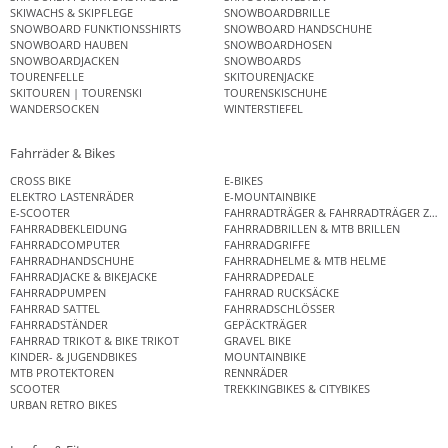
SKIWACHS & SKIPFLEGE
SNOWBOARDBRILLE
SNOWBOARD FUNKTIONSSHIRTS
SNOWBOARD HANDSCHUHE
SNOWBOARD HAUBEN
SNOWBOARDHOSEN
SNOWBOARDJACKEN
SNOWBOARDS
TOURENFELLE
SKITOURENJACKE
SKITOUREN | TOURENSKI
TOURENSKISCHUHE
WANDERSOCKEN
WINTERSTIEFEL
Fahrräder & Bikes
CROSS BIKE
E-BIKES
ELEKTRO LASTENRÄDER
E-MOUNTAINBIKE
E-SCOOTER
FAHRRADTRÄGER & FAHRRADTRÄGER ZUB
FAHRRADBEKLEIDUNG
FAHRRADBRILLEN & MTB BRILLEN
FAHRRADCOMPUTER
FAHRRADGRIFFE
FAHRRADHANDSCHUHE
FAHRRADHELME & MTB HELME
FAHRRADJACKE & BIKEJACKE
FAHRRADPEDALE
FAHRRADPUMPEN
FAHRRAD RUCKSÄCKE
FAHRRAD SATTEL
FAHRRADSCHLÖSSER
FAHRRADSTÄNDER
GEPÄCKTRÄGER
FAHRRAD TRIKOT & BIKE TRIKOT
GRAVEL BIKE
KINDER- & JUGENDBIKES
MOUNTAINBIKE
MTB PROTEKTOREN
RENNRÄDER
SCOOTER
TREKKINGBIKES & CITYBIKES
URBAN RETRO BIKES