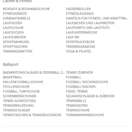
Laufen & Fitness
BOXSACK & BOXHANDSCHUHE
FASZIENROLLEN
FITNESSGERÄTE
FITNESSLEGGINGS
GYMNASTIKBÄLLE
HANTELN FÜR FITNESS- UND KRAFTTRAINI
LAUFHOSEN
LAUFJACKEN UND LAUFWESTEN
LAUFSCHUHE
LAUFSHIRTS UND LAUFTOPS
LAUFSOCKEN
LAUFUNTERWÄSCHE
LAUFZUBEHÖR
LAUF BH
SPORTNAHRUNG
SPORTRUCKSÄCKE
SPORTTASCHEN
TRAININGSANZÜGE
TRAININGSMATTEN
YOGA & PILATES
Ballsport
BADMINTONSCHLÄGER & FEDERBALL SETS
TENNIS ZUBEHÖR
BASKETBALL
FUSSBALL
HALLENFUSSBALLSCHUHE
FUSSBALL NOCKENSCHUHE
STOLLENSCHUHE
FUSSBALLTASCHEN
FUSSBALL TURFSCHUHE
PADEL TENNIS
SCHIENBEINSCHONER
SQUASHSCHLÄGER & ZUBEHÖR
TENNIS AUSRÜSTUNG
TENNISBÄLLE
TENNISBEKLEIDUNG
TENNISSAITEN
TENNISSCHLÄGER
TENNISSCHUHE
TENNISTASCHEN & TENNISRUCKSÄCKE
TORMANNHANDSCHUHE