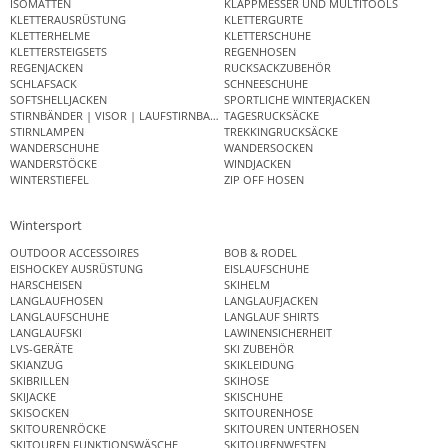
ISOMATTEN
KLAPPMESSER UND MULTITOOLS
KLETTERAUSRÜSTUNG
KLETTERGURTE
KLETTERHELME
KLETTERSCHUHE
KLETTERSTEIGSETS
REGENHOSEN
REGENJACKEN
RUCKSACKZUBEHÖR
SCHLAFSACK
SCHNEESCHUHE
SOFTSHELLJACKEN
SPORTLICHE WINTERJACKEN
STIRNBÄNDER | VISOR | LAUFSTIRNBAND
TAGESRUCKSÄCKE
STIRNLAMPEN
TREKKINGRUCKSÄCKE
WANDERSCHUHE
WANDERSOCKEN
WANDERSTÖCKE
WINDJACKEN
WINTERSTIEFEL
ZIP OFF HOSEN
Wintersport
OUTDOOR ACCESSOIRES
BOB & RODEL
EISHOCKEY AUSRÜSTUNG
EISLAUFSCHUHE
HARSCHEISEN
SKIHELM
LANGLAUFHOSEN
LANGLAUFJACKEN
LANGLAUFSCHUHE
LANGLAUF SHIRTS
LANGLAUFSKI
LAWINENSICHERHEIT
LVS-GERÄTE
SKI ZUBEHÖR
SKIANZUG
SKIKLEIDUNG
SKIBRILLEN
SKIHOSE
SKIJACKE
SKISCHUHE
SKISOCKEN
SKITOURENHOSE
SKITOURENRÖCKE
SKITOUREN UNTERHOSEN
SKITOUREN FUNKTIONSWÄSCHE
SKITOURENWESTEN