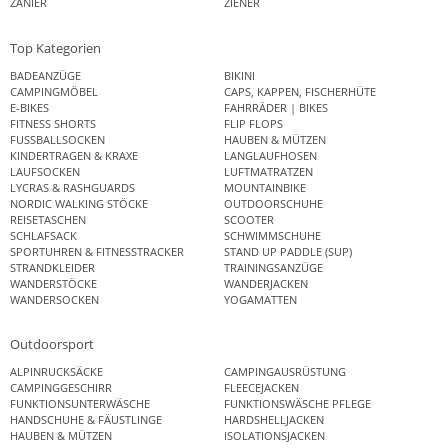
ZANIER
ZIENER
Top Kategorien
BADEANZÜGE
BIKINI
CAMPINGMÖBEL
CAPS, KAPPEN, FISCHERHÜTE
E-BIKES
FAHRRÄDER | BIKES
FITNESS SHORTS
FLIP FLOPS
FUSSBALLSOCKEN
HAUBEN & MÜTZEN
KINDERTRAGEN & KRAXE
LANGLAUFHOSEN
LAUFSOCKEN
LUFTMATRATZEN
LYCRAS & RASHGUARDS
MOUNTAINBIKE
NORDIC WALKING STÖCKE
OUTDOORSCHUHE
REISETASCHEN
SCOOTER
SCHLAFSACK
SCHWIMMSCHUHE
SPORTUHREN & FITNESSTRACKER
STAND UP PADDLE (SUP)
STRANDKLEIDER
TRAININGSANZÜGE
WANDERSTÖCKE
WANDERJACKEN
WANDERSOCKEN
YOGAMATTEN
Outdoorsport
ALPINRUCKSÄCKE
CAMPINGAUSRÜSTUNG
CAMPINGGESCHIRR
FLEECEJACKEN
FUNKTIONSUNTERWÄSCHE
FUNKTIONSWÄSCHE PFLEGE
HANDSCHUHE & FÄUSTLINGE
HARDSHELLJACKEN
HAUBEN & MÜTZEN
ISOLATIONSJACKEN