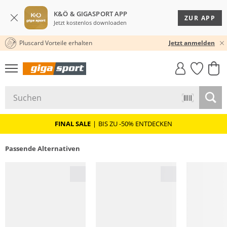
K&Ö & GIGASPORT APP
ZUR APP
Jetzt kostenlos downloaden
Pluscard Vorteile erhalten
30 TAGE RÜCKGABERECHT
Jetzt anmelden
GIGASTYLE
FAHRRAD­
CLICK &
CLICK &
MUST-HAVE
LEASING
COLLECT
RESERVE
FINAL SALE
|
BIS ZU -50% ENTDECKEN
Passende Alternativen