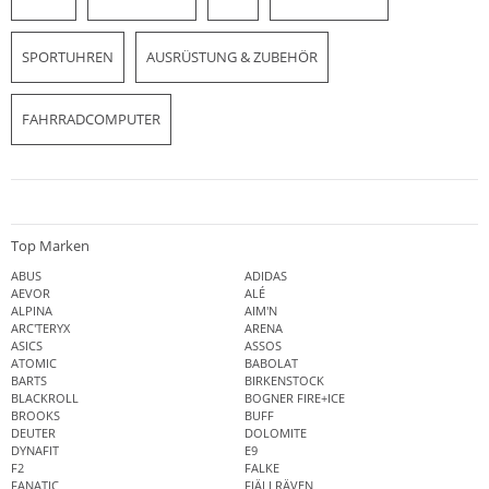
SPORTUHREN
AUSRÜSTUNG & ZUBEHÖR
FAHRRADCOMPUTER
Top Marken
ABUS
ADIDAS
AEVOR
ALÉ
ALPINA
AIM'N
ARC'TERYX
ARENA
ASICS
ASSOS
ATOMIC
BABOLAT
BARTS
BIRKENSTOCK
BLACKROLL
BOGNER FIRE+ICE
BROOKS
BUFF
DEUTER
DOLOMITE
DYNAFIT
E9
F2
FALKE
FANATIC
FJÄLLRÄVEN