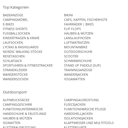
Top Kategorien
BADEANZÜGE
BIKINI
CAMPINGMÖBEL
CAPS, KAPPEN, FISCHERHÜTE
E-BIKES
FAHRRÄDER | BIKES
FITNESS SHORTS
FLIP FLOPS
FUSSBALLSOCKEN
HAUBEN & MÜTZEN
KINDERTRAGEN & KRAXE
LANGLAUFHOSEN
LAUFSOCKEN
LUFTMATRATZEN
LYCRAS & RASHGUARDS
MOUNTAINBIKE
NORDIC WALKING STÖCKE
OUTDOORSCHUHE
REISETASCHEN
SCOOTER
SCHLAFSACK
SCHWIMMSCHUHE
SPORTUHREN & FITNESSTRACKER
STAND UP PADDLE (SUP)
STRANDKLEIDER
TRAININGSANZÜGE
WANDERSTÖCKE
WANDERJACKEN
WANDERSOCKEN
YOGAMATTEN
Outdoorsport
ALPINRUCKSÄCKE
CAMPINGAUSRÜSTUNG
CAMPINGGESCHIRR
FLEECEJACKEN
FUNKTIONSUNTERWÄSCHE
FUNKTIONSWÄSCHE PFLEGE
HANDSCHUHE & FÄUSTLINGE
HARDSHELLJACKEN
HAUBEN & MÜTZEN
ISOLATIONSJACKEN
ISOMATTEN
KLAPPMESSER UND MULTITOOLS
KLETTERAUSRÜSTUNG
KLETTERGURTE