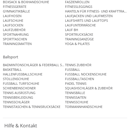
BOXSACK & BOXHANDSCHUHE
FASZIENROLLEN
FITNESSGERÄTE
FITNESSLEGGINGS
GYMNASTIKBÄLLE
HANTELN FÜR FITNESS- UND KRAFTTRAINI
LAUFHOSEN
LAUFJACKEN UND LAUFWESTEN
LAUFSCHUHE
LAUFSHIRTS UND LAUFTOPS
LAUFSOCKEN
LAUFUNTERWÄSCHE
LAUFZUBEHÖR
LAUF BH
SPORTNAHRUNG
SPORTRUCKSÄCKE
SPORTTASCHEN
TRAININGSANZÜGE
TRAININGSMATTEN
YOGA & PILATES
Ballsport
BADMINTONSCHLÄGER & FEDERBALL SETS
TENNIS ZUBEHÖR
BASKETBALL
FUSSBALL
HALLENFUSSBALLSCHUHE
FUSSBALL NOCKENSCHUHE
STOLLENSCHUHE
FUSSBALLTASCHEN
FUSSBALL TURFSCHUHE
PADEL TENNIS
SCHIENBEINSCHONER
SQUASHSCHLÄGER & ZUBEHÖR
TENNIS AUSRÜSTUNG
TENNISBÄLLE
TENNISBEKLEIDUNG
TENNISSAITEN
TENNISSCHLÄGER
TENNISSCHUHE
TENNISTASCHEN & TENNISRUCKSÄCKE
TORMANNHANDSCHUHE
Hilfe & Kontakt