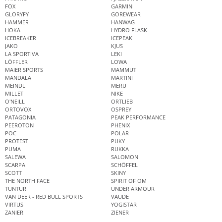
FOX
GARMIN
GLORYFY
GOREWEAR
HAMMER
HANWAG
HOKA
HYDRO FLASK
ICEBREAKER
ICEPEAK
JAKO
KJUS
LA SPORTIVA
LEKI
LÖFFLER
LOWA
MAIER SPORTS
MAMMUT
MANDALA
MARTINI
MEINDL
MERU
MILLET
NIKE
O'NEILL
ORTLIEB
ORTOVOX
OSPREY
PATAGONIA
PEAK PERFORMANCE
PEEROTON
PHENIX
POC
POLAR
PROTEST
PUKY
PUMA
RUKKA
SALEWA
SALOMON
SCARPA
SCHÖFFEL
SCOTT
SKINY
THE NORTH FACE
SPIRIT OF OM
TUNTURI
UNDER ARMOUR
VAN DEER - RED BULL SPORTS
VAUDE
VIRTUS
YOGISTAR
ZANIER
ZIENER