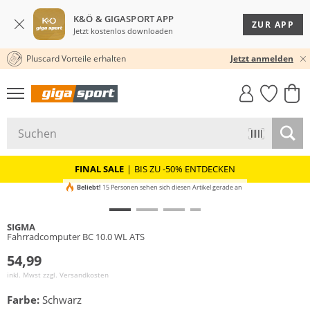
K&Ö & GIGASPORT APP
ZUR APP
Jetzt kostenlos downloaden
Pluscard Vorteile erhalten
30 TAGE RÜCKGABERECHT
Jetzt anmelden
GIGASTYLE
FAHRRAD­
CLICK &
CLICK &
MUST-HAVE
LEASING
COLLECT
RESERVE
FINAL SALE
|
BIS ZU -50% ENTDECKEN
Beliebt!
15 Personen sehen sich diesen Artikel gerade an
SIGMA
Fahrradcomputer BC 10.0 WL ATS
54,99
inkl. Mwst zzgl.
Versandkosten
Farbe:
Schwarz