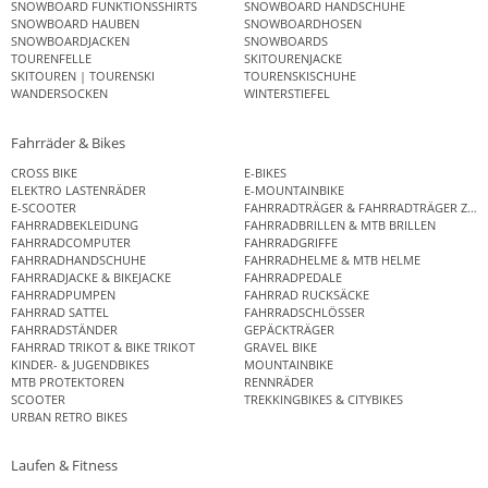
SNOWBOARD FUNKTIONSSHIRTS
SNOWBOARD HANDSCHUHE
SNOWBOARD HAUBEN
SNOWBOARDHOSEN
SNOWBOARDJACKEN
SNOWBOARDS
TOURENFELLE
SKITOURENJACKE
SKITOUREN | TOURENSKI
TOURENSKISCHUHE
WANDERSOCKEN
WINTERSTIEFEL
Fahrräder & Bikes
CROSS BIKE
E-BIKES
ELEKTRO LASTENRÄDER
E-MOUNTAINBIKE
E-SCOOTER
FAHRRADTRÄGER & FAHRRADTRÄGER ZUB
FAHRRADBEKLEIDUNG
FAHRRADBRILLEN & MTB BRILLEN
FAHRRADCOMPUTER
FAHRRADGRIFFE
FAHRRADHANDSCHUHE
FAHRRADHELME & MTB HELME
FAHRRADJACKE & BIKEJACKE
FAHRRADPEDALE
FAHRRADPUMPEN
FAHRRAD RUCKSÄCKE
FAHRRAD SATTEL
FAHRRADSCHLÖSSER
FAHRRADSTÄNDER
GEPÄCKTRÄGER
FAHRRAD TRIKOT & BIKE TRIKOT
GRAVEL BIKE
KINDER- & JUGENDBIKES
MOUNTAINBIKE
MTB PROTEKTOREN
RENNRÄDER
SCOOTER
TREKKINGBIKES & CITYBIKES
URBAN RETRO BIKES
Laufen & Fitness