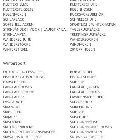
KLETTERHELME
KLETTERSCHUHE
KLETTERSTEIGSETS
REGENHOSEN
REGENJACKEN
RUCKSACKZUBEHÖR
SCHLAFSACK
SCHNEESCHUHE
SOFTSHELLJACKEN
SPORTLICHE WINTERJACKEN
STIRNBÄNDER | VISOR | LAUFSTIRNBAND
TAGESRUCKSÄCKE
STIRNLAMPEN
TREKKINGRUCKSÄCKE
WANDERSCHUHE
WANDERSOCKEN
WANDERSTÖCKE
WINDJACKEN
WINTERSTIEFEL
ZIP OFF HOSEN
Wintersport
OUTDOOR ACCESSOIRES
BOB & RODEL
EISHOCKEY AUSRÜSTUNG
EISLAUFSCHUHE
HARSCHEISEN
SKIHELM
LANGLAUFHOSEN
LANGLAUFJACKEN
LANGLAUFSCHUHE
LANGLAUF SHIRTS
LANGLAUFSKI
LAWINENSICHERHEIT
LVS-GERÄTE
SKI ZUBEHÖR
SKIANZUG
SKIKLEIDUNG
SKIBRILLEN
SKIHOSE
SKIJACKE
SKISCHUHE
SKISOCKEN
SKITOURENHOSE
SKITOURENRÖCKE
SKITOUREN UNTERHOSEN
SKITOUREN FUNKTIONSWÄSCHE
SKITOURENWESTEN
SKIWACHS & SKIPFLEGE
SNOWBOARDBRILLE