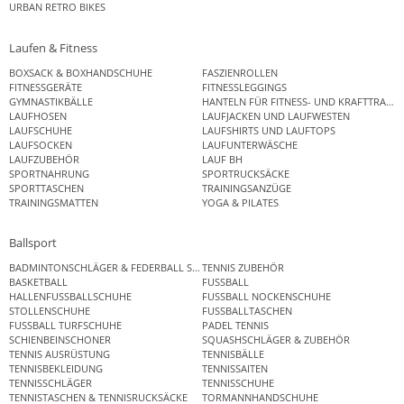
URBAN RETRO BIKES
Laufen & Fitness
BOXSACK & BOXHANDSCHUHE
FASZIENROLLEN
FITNESSGERÄTE
FITNESSLEGGINGS
GYMNASTIKBÄLLE
HANTELN FÜR FITNESS- UND KRAFTTRAINI
LAUFHOSEN
LAUFJACKEN UND LAUFWESTEN
LAUFSCHUHE
LAUFSHIRTS UND LAUFTOPS
LAUFSOCKEN
LAUFUNTERWÄSCHE
LAUFZUBEHÖR
LAUF BH
SPORTNAHRUNG
SPORTRUCKSÄCKE
SPORTTASCHEN
TRAININGSANZÜGE
TRAININGSMATTEN
YOGA & PILATES
Ballsport
BADMINTONSCHLÄGER & FEDERBALL SETS
TENNIS ZUBEHÖR
BASKETBALL
FUSSBALL
HALLENFUSSBALLSCHUHE
FUSSBALL NOCKENSCHUHE
STOLLENSCHUHE
FUSSBALLTASCHEN
FUSSBALL TURFSCHUHE
PADEL TENNIS
SCHIENBEINSCHONER
SQUASHSCHLÄGER & ZUBEHÖR
TENNIS AUSRÜSTUNG
TENNISBÄLLE
TENNISBEKLEIDUNG
TENNISSAITEN
TENNISSCHLÄGER
TENNISSCHUHE
TENNISTASCHEN & TENNISRUCKSÄCKE
TORMANNHANDSCHUHE