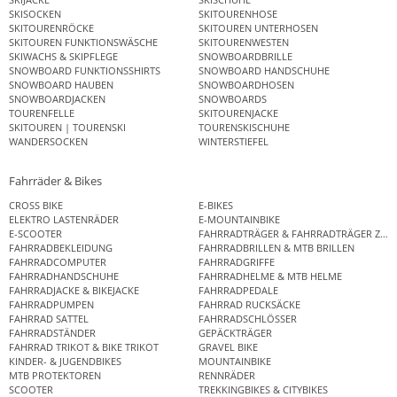
SKISOCKEN
SKITOURENHOSE
SKITOURENRÖCKE
SKITOUREN UNTERHOSEN
SKITOUREN FUNKTIONSWÄSCHE
SKITOURENWESTEN
SKIWACHS & SKIPFLEGE
SNOWBOARDBRILLE
SNOWBOARD FUNKTIONSSHIRTS
SNOWBOARD HANDSCHUHE
SNOWBOARD HAUBEN
SNOWBOARDHOSEN
SNOWBOARDJACKEN
SNOWBOARDS
TOURENFELLE
SKITOURENJACKE
SKITOUREN | TOURENSKI
TOURENSKISCHUHE
WANDERSOCKEN
WINTERSTIEFEL
Fahrräder & Bikes
CROSS BIKE
E-BIKES
ELEKTRO LASTENRÄDER
E-MOUNTAINBIKE
E-SCOOTER
FAHRRADTRÄGER & FAHRRADTRÄGER ZUB
FAHRRADBEKLEIDUNG
FAHRRADBRILLEN & MTB BRILLEN
FAHRRADCOMPUTER
FAHRRADGRIFFE
FAHRRADHANDSCHUHE
FAHRRADHELME & MTB HELME
FAHRRADJACKE & BIKEJACKE
FAHRRADPEDALE
FAHRRADPUMPEN
FAHRRAD RUCKSÄCKE
FAHRRAD SATTEL
FAHRRADSCHLÖSSER
FAHRRADSTÄNDER
GEPÄCKTRÄGER
FAHRRAD TRIKOT & BIKE TRIKOT
GRAVEL BIKE
KINDER- & JUGENDBIKES
MOUNTAINBIKE
MTB PROTEKTOREN
RENNRÄDER
SCOOTER
TREKKINGBIKES & CITYBIKES