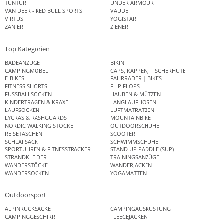
TUNTURI
UNDER ARMOUR
VAN DEER - RED BULL SPORTS
VAUDE
VIRTUS
YOGISTAR
ZANIER
ZIENER
Top Kategorien
BADEANZÜGE
BIKINI
CAMPINGMÖBEL
CAPS, KAPPEN, FISCHERHÜTE
E-BIKES
FAHRRÄDER | BIKES
FITNESS SHORTS
FLIP FLOPS
FUSSBALLSOCKEN
HAUBEN & MÜTZEN
KINDERTRAGEN & KRAXE
LANGLAUFHOSEN
LAUFSOCKEN
LUFTMATRATZEN
LYCRAS & RASHGUARDS
MOUNTAINBIKE
NORDIC WALKING STÖCKE
OUTDOORSCHUHE
REISETASCHEN
SCOOTER
SCHLAFSACK
SCHWIMMSCHUHE
SPORTUHREN & FITNESSTRACKER
STAND UP PADDLE (SUP)
STRANDKLEIDER
TRAININGSANZÜGE
WANDERSTÖCKE
WANDERJACKEN
WANDERSOCKEN
YOGAMATTEN
Outdoorsport
ALPINRUCKSÄCKE
CAMPINGAUSRÜSTUNG
CAMPINGGESCHIRR
FLEECEJACKEN