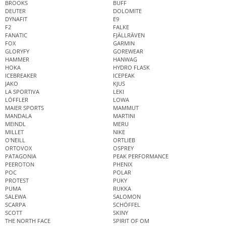
BROOKS
BUFF
DEUTER
DOLOMITE
DYNAFIT
E9
F2
FALKE
FANATIC
FJÄLLRÄVEN
FOX
GARMIN
GLORYFY
GOREWEAR
HAMMER
HANWAG
HOKA
HYDRO FLASK
ICEBREAKER
ICEPEAK
JAKO
KJUS
LA SPORTIVA
LEKI
LÖFFLER
LOWA
MAIER SPORTS
MAMMUT
MANDALA
MARTINI
MEINDL
MERU
MILLET
NIKE
O'NEILL
ORTLIEB
ORTOVOX
OSPREY
PATAGONIA
PEAK PERFORMANCE
PEEROTON
PHENIX
POC
POLAR
PROTEST
PUKY
PUMA
RUKKA
SALEWA
SALOMON
SCARPA
SCHÖFFEL
SCOTT
SKINY
THE NORTH FACE
SPIRIT OF OM