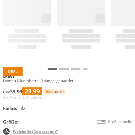
DEAL
SKINY
Damen Bikinioberteil Triangel gepaddet
23,99
39,99
Jetzt
sparen
UVP
inkl. Mwst zzgl.
Versandkosten
Farbe:
Lila
Größe:
Größentabelle
Welche Größe passt mir?