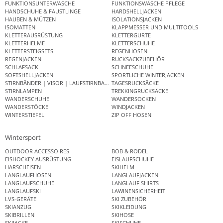
FUNKTIONSUNTERWÄSCHE
FUNKTIONSWÄSCHE PFLEGE
HANDSCHUHE & FÄUSTLINGE
HARDSHELLJACKEN
HAUBEN & MÜTZEN
ISOLATIONSJACKEN
ISOMATTEN
KLAPPMESSER UND MULTITOOLS
KLETTERAUSRÜSTUNG
KLETTERGURTE
KLETTERHELME
KLETTERSCHUHE
KLETTERSTEIGSETS
REGENHOSEN
REGENJACKEN
RUCKSACKZUBEHÖR
SCHLAFSACK
SCHNEESCHUHE
SOFTSHELLJACKEN
SPORTLICHE WINTERJACKEN
STIRNBÄNDER | VISOR | LAUFSTIRNBAND
TAGESRUCKSÄCKE
STIRNLAMPEN
TREKKINGRUCKSÄCKE
WANDERSCHUHE
WANDERSOCKEN
WANDERSTÖCKE
WINDJACKEN
WINTERSTIEFEL
ZIP OFF HOSEN
Wintersport
OUTDOOR ACCESSOIRES
BOB & RODEL
EISHOCKEY AUSRÜSTUNG
EISLAUFSCHUHE
HARSCHEISEN
SKIHELM
LANGLAUFHOSEN
LANGLAUFJACKEN
LANGLAUFSCHUHE
LANGLAUF SHIRTS
LANGLAUFSKI
LAWINENSICHERHEIT
LVS-GERÄTE
SKI ZUBEHÖR
SKIANZUG
SKIKLEIDUNG
SKIBRILLEN
SKIHOSE
SKIJACKE
SKISCHUHE