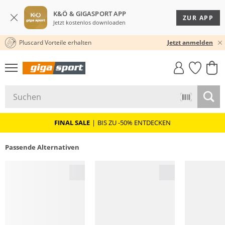
K&Ö & GIGASPORT APP
ZUR APP
Jetzt kostenlos downloaden
Pluscard Vorteile erhalten
30 TAGE RÜCKGABERECHT
Jetzt anmelden
GIGASTYLE
FAHRRAD­
CLICK &
CLICK &
MUST-HAVE
LEASING
COLLECT
RESERVE
FINAL SALE
|
BIS ZU -50% ENTDECKEN
Passende Alternativen