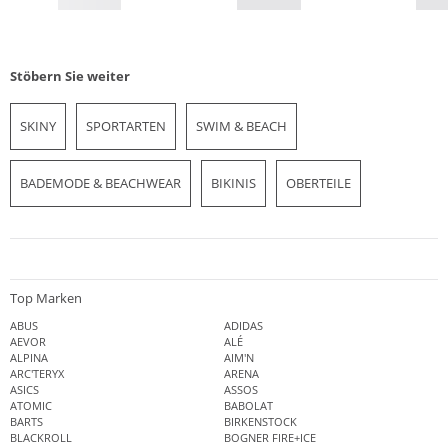
Stöbern Sie weiter
SKINY
SPORTARTEN
SWIM & BEACH
BADEMODE & BEACHWEAR
BIKINIS
OBERTEILE
Top Marken
ABUS
ADIDAS
AEVOR
ALÉ
ALPINA
AIM'N
ARC'TERYX
ARENA
ASICS
ASSOS
ATOMIC
BABOLAT
BARTS
BIRKENSTOCK
BLACKROLL
BOGNER FIRE+ICE