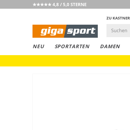
★★★★★ 4,8 / 5,0 STERNE
ZU KASTNER
GIGAGREEN
GIGASTYLE
FAHRRAD­
CLICK &
CLICK &
NEU
SPORTARTEN
DAMEN
LEASING
COLLECT
RESERVE