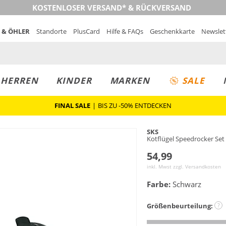
KOSTENLOSER VERSAND* & RÜCKVERSAND
 & ÖHLER
Standorte
PlusCard
Hilfe & FAQs
Geschenkkarte
Newslet
MUST-HAVE
PREIS & WERT
SALE
HERREN
KINDER
MARKEN
SALE
FINAL SALE
|
BIS ZU -50% ENTDECKEN
SKS
Kotflügel Speedrocker Set
54,99
inkl. Mwst zzgl.
Versandkosten
Farbe:
Schwarz
Größenbeurteilung:
?