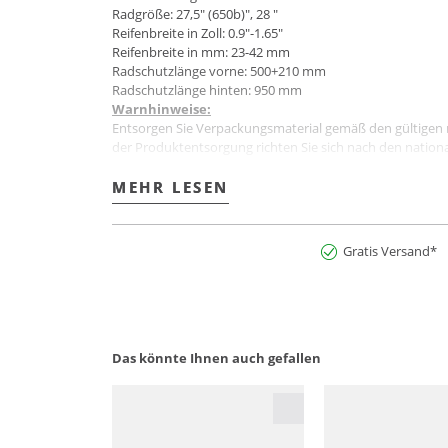
Radgröße: 27,5" (650b)", 28 "
Reifenbreite in Zoll: 0.9"-1.65"
Reifenbreite in mm: 23-42 mm
Radschutzlänge vorne: 500+210 mm
Radschutzlänge hinten: 950 mm
Warnhinweise:
Entsorgen Sie Verpackungsmaterial gemäß den gültigen n
der Produktentsorgung richten Sie sich nach den nation
Das Produkt darf nicht in die Hände von Kindern gelang
Verletzungsgefahr. Das Produkt enthält verschluckbare K
MEHR LESEN
MEHR LESEN
Komponenten von Kindern fernhalten.
Art.Nr:2900278646390
Gratis Versand*
Das könnte Ihnen auch gefallen