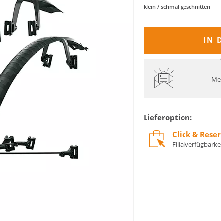
klein / schmal geschnitten
IN 
Mel
Lieferoption:
Click & Rese
Filialverfügbark