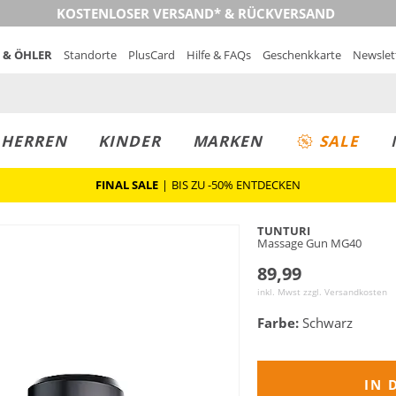
KOSTENLOSER VERSAND* & RÜCKVERSAND
 & ÖHLER
Standorte
PlusCard
Hilfe & FAQs
Geschenkkarte
Newslet
MUST-HAVE
PREIS & WERT
SALE
HERREN
KINDER
MARKEN
SALE
FINAL SALE
|
BIS ZU -50% ENTDECKEN
TUNTURI
Massage Gun MG40
89,99
inkl. Mwst zzgl.
Versandkosten
Farbe:
Schwarz
IN 