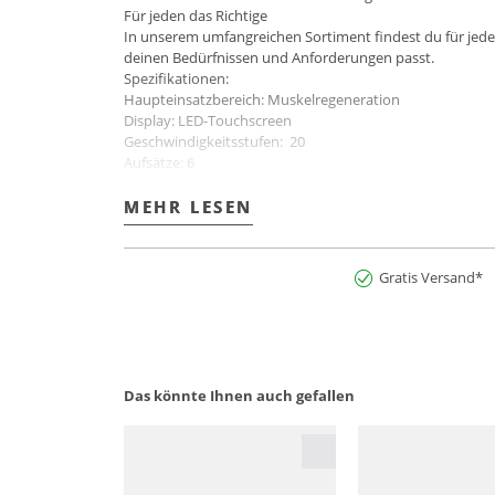
Für jeden das Richtige
In unserem umfangreichen Sortiment findest du für jedes 
deinen Bedürfnissen und Anforderungen passt.
Spezifikationen:
Haupteinsatzbereich: Muskelregeneration
Display: LED-Touchscreen
Geschwindigkeitsstufen: 20
Aufsätze: 6
Schwenkbarer Kopf: Ja
Programme: 1 manuelles Programm
MEHR LESEN
MEHR LESEN
U/min: 1800 – 2800
Akkulaufzeit: 5 – 11 Stunden
Motor: 15 W, 50 dB
Gratis Versand*
Transportkoffer: Ja
Abmessungen: L 15,1 × B 5,6 × H 18,9 cm
Gewicht: 635 g
Farbbezeichnung: Schwarz
Art.Nr:2900284781108
Das könnte Ihnen auch gefallen