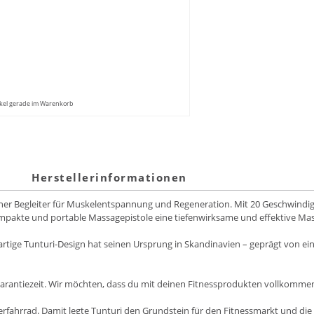
kel gerade im Warenkorb
Herstellerinformationen
r Begleiter für Muskelentspannung und Regeneration. Mit 20 Geschwindigkei
ompakte und portable Massagepistole eine tiefenwirksame und effektive Ma
artige Tunturi-Design hat seinen Ursprung in Skandinavien – geprägt von ei
arantiezeit. Wir möchten, dass du mit deinen Fitnessprodukten vollkommen 
fahrrad. Damit legte Tunturi den Grundstein für den Fitnessmarkt und die F