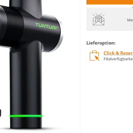
Mel
Lieferoption:
Click & Rese
Filialverfügbark