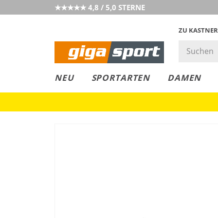
★★★★★ 4,8 / 5,0 STERNE
ZU KASTNER
GIGAGREEN
GIGASTYLE
FAHRRAD­
CLICK &
CLICK &
NEU
SPORTARTEN
DAMEN
LEASING
COLLECT
RESERVE