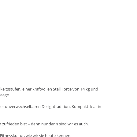
tsstufen, einer kraftvollen Stall Force von 14 kg und
ssage.
ner unverwechselbaren Designtradition. Kompakt, klar in
zufrieden bist – denn nur dann sind wir es auch.
itnesskultur, wie wir sie heute kennen.