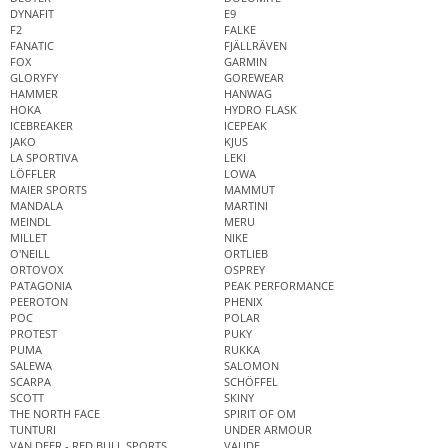
DYNAFIT
E9
F2
FALKE
FANATIC
FJÄLLRÄVEN
FOX
GARMIN
GLORYFY
GOREWEAR
HAMMER
HANWAG
HOKA
HYDRO FLASK
ICEBREAKER
ICEPEAK
JAKO
KJUS
LA SPORTIVA
LEKI
LÖFFLER
LOWA
MAIER SPORTS
MAMMUT
MANDALA
MARTINI
MEINDL
MERU
MILLET
NIKE
O'NEILL
ORTLIEB
ORTOVOX
OSPREY
PATAGONIA
PEAK PERFORMANCE
PEEROTON
PHENIX
POC
POLAR
PROTEST
PUKY
PUMA
RUKKA
SALEWA
SALOMON
SCARPA
SCHÖFFEL
SCOTT
SKINY
THE NORTH FACE
SPIRIT OF OM
TUNTURI
UNDER ARMOUR
VAN DEER - RED BULL SPORTS
VAUDE