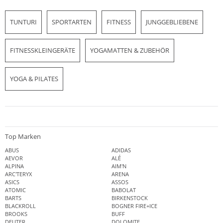
TUNTURI
SPORTARTEN
FITNESS
JUNGGEBLIEBENE
FITNESSKLEINGERÄTE
YOGAMATTEN & ZUBEHÖR
YOGA & PILATES
Top Marken
ABUS
ADIDAS
AEVOR
ALÉ
ALPINA
AIM'N
ARC'TERYX
ARENA
ASICS
ASSOS
ATOMIC
BABOLAT
BARTS
BIRKENSTOCK
BLACKROLL
BOGNER FIRE+ICE
BROOKS
BUFF
DEUTER
DOLOMITE