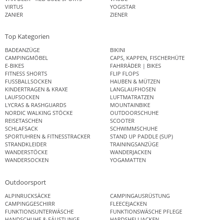
VIRTUS
YOGISTAR
ZANIER
ZIENER
Top Kategorien
BADEANZÜGE
BIKINI
CAMPINGMÖBEL
CAPS, KAPPEN, FISCHERHÜTE
E-BIKES
FAHRRÄDER | BIKES
FITNESS SHORTS
FLIP FLOPS
FUSSBALLSOCKEN
HAUBEN & MÜTZEN
KINDERTRAGEN & KRAXE
LANGLAUFHOSEN
LAUFSOCKEN
LUFTMATRATZEN
LYCRAS & RASHGUARDS
MOUNTAINBIKE
NORDIC WALKING STÖCKE
OUTDOORSCHUHE
REISETASCHEN
SCOOTER
SCHLAFSACK
SCHWIMMSCHUHE
SPORTUHREN & FITNESSTRACKER
STAND UP PADDLE (SUP)
STRANDKLEIDER
TRAININGSANZÜGE
WANDERSTÖCKE
WANDERJACKEN
WANDERSOCKEN
YOGAMATTEN
Outdoorsport
ALPINRUCKSÄCKE
CAMPINGAUSRÜSTUNG
CAMPINGGESCHIRR
FLEECEJACKEN
FUNKTIONSUNTERWÄSCHE
FUNKTIONSWÄSCHE PFLEGE
HANDSCHUHE & FÄUSTLINGE
HARDSHELLJACKEN