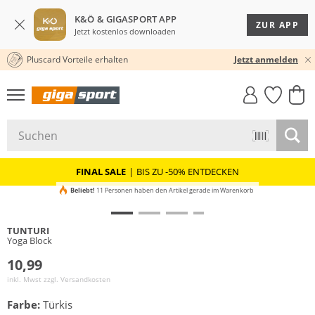
K&Ö & GIGASPORT APP
ZUR APP
Jetzt kostenlos downloaden
Pluscard Vorteile erhalten
30 TAGE RÜCKGABERECHT
Jetzt anmelden
GIGASTYLE
FAHRRAD­
CLICK &
CLICK &
MUST-HAVE
LEASING
COLLECT
RESERVE
FINAL SALE
|
BIS ZU -50% ENTDECKEN
Beliebt!
11 Personen haben den Artikel gerade im Warenkorb
TUNTURI
Yoga Block
10,99
inkl. Mwst zzgl.
Versandkosten
Farbe:
Türkis