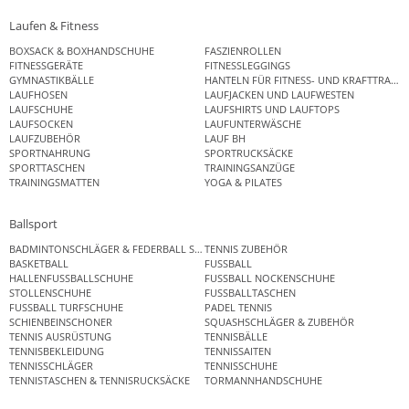
Laufen & Fitness
BOXSACK & BOXHANDSCHUHE
FASZIENROLLEN
FITNESSGERÄTE
FITNESSLEGGINGS
GYMNASTIKBÄLLE
HANTELN FÜR FITNESS- UND KRAFTTRAINI
LAUFHOSEN
LAUFJACKEN UND LAUFWESTEN
LAUFSCHUHE
LAUFSHIRTS UND LAUFTOPS
LAUFSOCKEN
LAUFUNTERWÄSCHE
LAUFZUBEHÖR
LAUF BH
SPORTNAHRUNG
SPORTRUCKSÄCKE
SPORTTASCHEN
TRAININGSANZÜGE
TRAININGSMATTEN
YOGA & PILATES
Ballsport
BADMINTONSCHLÄGER & FEDERBALL SETS
TENNIS ZUBEHÖR
BASKETBALL
FUSSBALL
HALLENFUSSBALLSCHUHE
FUSSBALL NOCKENSCHUHE
STOLLENSCHUHE
FUSSBALLTASCHEN
FUSSBALL TURFSCHUHE
PADEL TENNIS
SCHIENBEINSCHONER
SQUASHSCHLÄGER & ZUBEHÖR
TENNIS AUSRÜSTUNG
TENNISBÄLLE
TENNISBEKLEIDUNG
TENNISSAITEN
TENNISSCHLÄGER
TENNISSCHUHE
TENNISTASCHEN & TENNISRUCKSÄCKE
TORMANNHANDSCHUHE