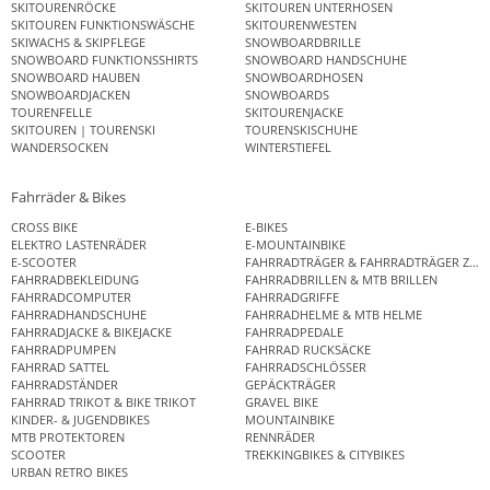
SKITOURENRÖCKE
SKITOUREN UNTERHOSEN
SKITOUREN FUNKTIONSWÄSCHE
SKITOURENWESTEN
SKIWACHS & SKIPFLEGE
SNOWBOARDBRILLE
SNOWBOARD FUNKTIONSSHIRTS
SNOWBOARD HANDSCHUHE
SNOWBOARD HAUBEN
SNOWBOARDHOSEN
SNOWBOARDJACKEN
SNOWBOARDS
TOURENFELLE
SKITOURENJACKE
SKITOUREN | TOURENSKI
TOURENSKISCHUHE
WANDERSOCKEN
WINTERSTIEFEL
Fahrräder & Bikes
CROSS BIKE
E-BIKES
ELEKTRO LASTENRÄDER
E-MOUNTAINBIKE
E-SCOOTER
FAHRRADTRÄGER & FAHRRADTRÄGER ZUB
FAHRRADBEKLEIDUNG
FAHRRADBRILLEN & MTB BRILLEN
FAHRRADCOMPUTER
FAHRRADGRIFFE
FAHRRADHANDSCHUHE
FAHRRADHELME & MTB HELME
FAHRRADJACKE & BIKEJACKE
FAHRRADPEDALE
FAHRRADPUMPEN
FAHRRAD RUCKSÄCKE
FAHRRAD SATTEL
FAHRRADSCHLÖSSER
FAHRRADSTÄNDER
GEPÄCKTRÄGER
FAHRRAD TRIKOT & BIKE TRIKOT
GRAVEL BIKE
KINDER- & JUGENDBIKES
MOUNTAINBIKE
MTB PROTEKTOREN
RENNRÄDER
SCOOTER
TREKKINGBIKES & CITYBIKES
URBAN RETRO BIKES