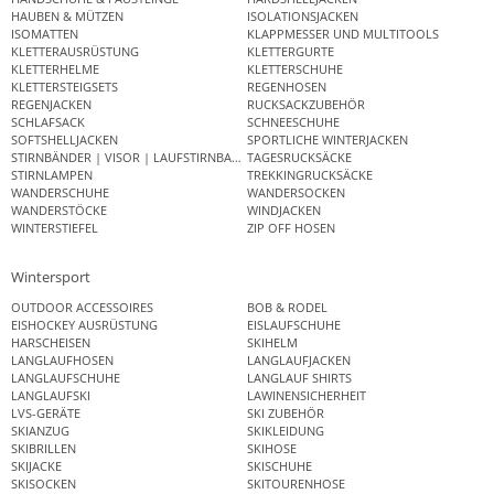
HAUBEN & MÜTZEN
ISOLATIONSJACKEN
ISOMATTEN
KLAPPMESSER UND MULTITOOLS
KLETTERAUSRÜSTUNG
KLETTERGURTE
KLETTERHELME
KLETTERSCHUHE
KLETTERSTEIGSETS
REGENHOSEN
REGENJACKEN
RUCKSACKZUBEHÖR
SCHLAFSACK
SCHNEESCHUHE
SOFTSHELLJACKEN
SPORTLICHE WINTERJACKEN
STIRNBÄNDER | VISOR | LAUFSTIRNBAND
TAGESRUCKSÄCKE
STIRNLAMPEN
TREKKINGRUCKSÄCKE
WANDERSCHUHE
WANDERSOCKEN
WANDERSTÖCKE
WINDJACKEN
WINTERSTIEFEL
ZIP OFF HOSEN
Wintersport
OUTDOOR ACCESSOIRES
BOB & RODEL
EISHOCKEY AUSRÜSTUNG
EISLAUFSCHUHE
HARSCHEISEN
SKIHELM
LANGLAUFHOSEN
LANGLAUFJACKEN
LANGLAUFSCHUHE
LANGLAUF SHIRTS
LANGLAUFSKI
LAWINENSICHERHEIT
LVS-GERÄTE
SKI ZUBEHÖR
SKIANZUG
SKIKLEIDUNG
SKIBRILLEN
SKIHOSE
SKIJACKE
SKISCHUHE
SKISOCKEN
SKITOURENHOSE