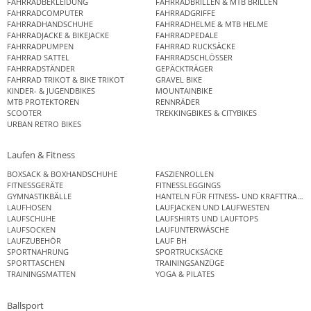
FAHRRADBEKLEIDUNG
FAHRRADBRILLEN & MTB BRILLEN
FAHRRADCOMPUTER
FAHRRADGRIFFE
FAHRRADHANDSCHUHE
FAHRRADHELME & MTB HELME
FAHRRADJACKE & BIKEJACKE
FAHRRADPEDALE
FAHRRADPUMPEN
FAHRRAD RUCKSÄCKE
FAHRRAD SATTEL
FAHRRADSCHLÖSSER
FAHRRADSTÄNDER
GEPÄCKTRÄGER
FAHRRAD TRIKOT & BIKE TRIKOT
GRAVEL BIKE
KINDER- & JUGENDBIKES
MOUNTAINBIKE
MTB PROTEKTOREN
RENNRÄDER
SCOOTER
TREKKINGBIKES & CITYBIKES
URBAN RETRO BIKES
Laufen & Fitness
BOXSACK & BOXHANDSCHUHE
FASZIENROLLEN
FITNESSGERÄTE
FITNESSLEGGINGS
GYMNASTIKBÄLLE
HANTELN FÜR FITNESS- UND KRAFTTRAINI
LAUFHOSEN
LAUFJACKEN UND LAUFWESTEN
LAUFSCHUHE
LAUFSHIRTS UND LAUFTOPS
LAUFSOCKEN
LAUFUNTERWÄSCHE
LAUFZUBEHÖR
LAUF BH
SPORTNAHRUNG
SPORTRUCKSÄCKE
SPORTTASCHEN
TRAININGSANZÜGE
TRAININGSMATTEN
YOGA & PILATES
Ballsport