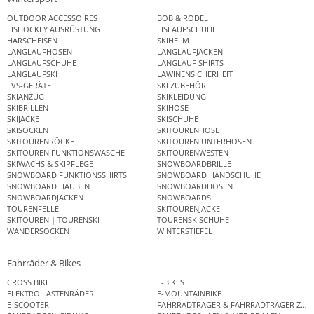
OUTDOOR ACCESSOIRES
BOB & RODEL
EISHOCKEY AUSRÜSTUNG
EISLAUFSCHUHE
HARSCHEISEN
SKIHELM
LANGLAUFHOSEN
LANGLAUFJACKEN
LANGLAUFSCHUHE
LANGLAUF SHIRTS
LANGLAUFSKI
LAWINENSICHERHEIT
LVS-GERÄTE
SKI ZUBEHÖR
SKIANZUG
SKIKLEIDUNG
SKIBRILLEN
SKIHOSE
SKIJACKE
SKISCHUHE
SKISOCKEN
SKITOURENHOSE
SKITOURENRÖCKE
SKITOUREN UNTERHOSEN
SKITOUREN FUNKTIONSWÄSCHE
SKITOURENWESTEN
SKIWACHS & SKIPFLEGE
SNOWBOARDBRILLE
SNOWBOARD FUNKTIONSSHIRTS
SNOWBOARD HANDSCHUHE
SNOWBOARD HAUBEN
SNOWBOARDHOSEN
SNOWBOARDJACKEN
SNOWBOARDS
TOURENFELLE
SKITOURENJACKE
SKITOUREN | TOURENSKI
TOURENSKISCHUHE
WANDERSOCKEN
WINTERSTIEFEL
Fahrräder & Bikes
CROSS BIKE
E-BIKES
ELEKTRO LASTENRÄDER
E-MOUNTAINBIKE
E-SCOOTER
FAHRRADTRÄGER & FAHRRADTRÄGER ZUB