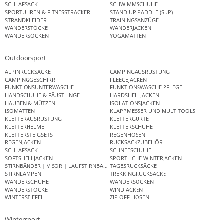
SCHLAFSACK
SCHWIMMSCHUHE
SPORTUHREN & FITNESSTRACKER
STAND UP PADDLE (SUP)
STRANDKLEIDER
TRAININGSANZÜGE
WANDERSTÖCKE
WANDERJACKEN
WANDERSOCKEN
YOGAMATTEN
Outdoorsport
ALPINRUCKSÄCKE
CAMPINGAUSRÜSTUNG
CAMPINGGESCHIRR
FLEECEJACKEN
FUNKTIONSUNTERWÄSCHE
FUNKTIONSWÄSCHE PFLEGE
HANDSCHUHE & FÄUSTLINGE
HARDSHELLJACKEN
HAUBEN & MÜTZEN
ISOLATIONSJACKEN
ISOMATTEN
KLAPPMESSER UND MULTITOOLS
KLETTERAUSRÜSTUNG
KLETTERGURTE
KLETTERHELME
KLETTERSCHUHE
KLETTERSTEIGSETS
REGENHOSEN
REGENJACKEN
RUCKSACKZUBEHÖR
SCHLAFSACK
SCHNEESCHUHE
SOFTSHELLJACKEN
SPORTLICHE WINTERJACKEN
STIRNBÄNDER | VISOR | LAUFSTIRNBAND
TAGESRUCKSÄCKE
STIRNLAMPEN
TREKKINGRUCKSÄCKE
WANDERSCHUHE
WANDERSOCKEN
WANDERSTÖCKE
WINDJACKEN
WINTERSTIEFEL
ZIP OFF HOSEN
Wintersport