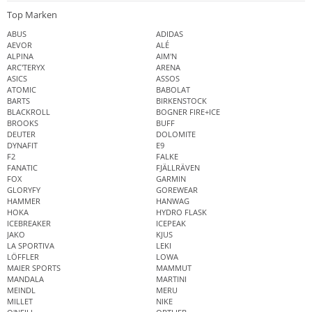
Top Marken
ABUS
ADIDAS
AEVOR
ALÉ
ALPINA
AIM'N
ARC'TERYX
ARENA
ASICS
ASSOS
ATOMIC
BABOLAT
BARTS
BIRKENSTOCK
BLACKROLL
BOGNER FIRE+ICE
BROOKS
BUFF
DEUTER
DOLOMITE
DYNAFIT
E9
F2
FALKE
FANATIC
FJÄLLRÄVEN
FOX
GARMIN
GLORYFY
GOREWEAR
HAMMER
HANWAG
HOKA
HYDRO FLASK
ICEBREAKER
ICEPEAK
JAKO
KJUS
LA SPORTIVA
LEKI
LÖFFLER
LOWA
MAIER SPORTS
MAMMUT
MANDALA
MARTINI
MEINDL
MERU
MILLET
NIKE