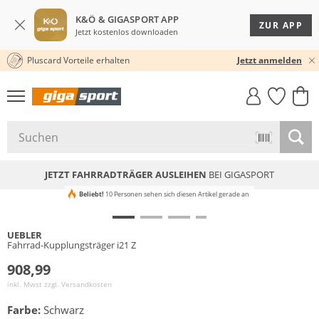
K&Ö & GIGASPORT APP
ZUR APP
Jetzt kostenlos downloaden
Pluscard Vorteile erhalten
KOSTENLOSER VERSAND* & RÜCKVERSAND
30 TAGE RÜCKGABERECHT
Jetzt anmelden
GIGASTYLE
FAHRRAD­
CLICK &
CLICK &
MUST-HAVE
LEASING
COLLECT
RESERVE
JETZT FAHRRADTRÄGER AUSLEIHEN
BEI GIGASPORT
Beliebt!
10 Personen sehen sich diesen Artikel gerade an
UEBLER
Fahrrad-Kupplungsträger i21 Z
908,99
inkl. Mwst zzgl.
Versandkosten
Farbe:
Schwarz