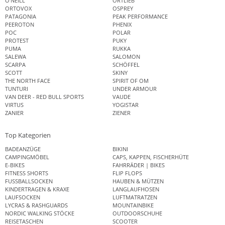
O'NEILL
ORTLIEB
ORTOVOX
OSPREY
PATAGONIA
PEAK PERFORMANCE
PEEROTON
PHENIX
POC
POLAR
PROTEST
PUKY
PUMA
RUKKA
SALEWA
SALOMON
SCARPA
SCHÖFFEL
SCOTT
SKINY
THE NORTH FACE
SPIRIT OF OM
TUNTURI
UNDER ARMOUR
VAN DEER - RED BULL SPORTS
VAUDE
VIRTUS
YOGISTAR
ZANIER
ZIENER
Top Kategorien
BADEANZÜGE
BIKINI
CAMPINGMÖBEL
CAPS, KAPPEN, FISCHERHÜTE
E-BIKES
FAHRRÄDER | BIKES
FITNESS SHORTS
FLIP FLOPS
FUSSBALLSOCKEN
HAUBEN & MÜTZEN
KINDERTRAGEN & KRAXE
LANGLAUFHOSEN
LAUFSOCKEN
LUFTMATRATZEN
LYCRAS & RASHGUARDS
MOUNTAINBIKE
NORDIC WALKING STÖCKE
OUTDOORSCHUHE
REISETASCHEN
SCOOTER