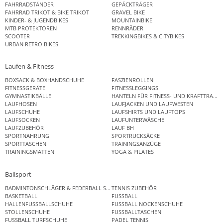
FAHRRADSTÄNDER
GEPÄCKTRÄGER
FAHRRAD TRIKOT & BIKE TRIKOT
GRAVEL BIKE
KINDER- & JUGENDBIKES
MOUNTAINBIKE
MTB PROTEKTOREN
RENNRÄDER
SCOOTER
TREKKINGBIKES & CITYBIKES
URBAN RETRO BIKES
Laufen & Fitness
BOXSACK & BOXHANDSCHUHE
FASZIENROLLEN
FITNESSGERÄTE
FITNESSLEGGINGS
GYMNASTIKBÄLLE
HANTELN FÜR FITNESS- UND KRAFTTRAINI
LAUFHOSEN
LAUFJACKEN UND LAUFWESTEN
LAUFSCHUHE
LAUFSHIRTS UND LAUFTOPS
LAUFSOCKEN
LAUFUNTERWÄSCHE
LAUFZUBEHÖR
LAUF BH
SPORTNAHRUNG
SPORTRUCKSÄCKE
SPORTTASCHEN
TRAININGSANZÜGE
TRAININGSMATTEN
YOGA & PILATES
Ballsport
BADMINTONSCHLÄGER & FEDERBALL SETS
TENNIS ZUBEHÖR
BASKETBALL
FUSSBALL
HALLENFUSSBALLSCHUHE
FUSSBALL NOCKENSCHUHE
STOLLENSCHUHE
FUSSBALLTASCHEN
FUSSBALL TURFSCHUHE
PADEL TENNIS