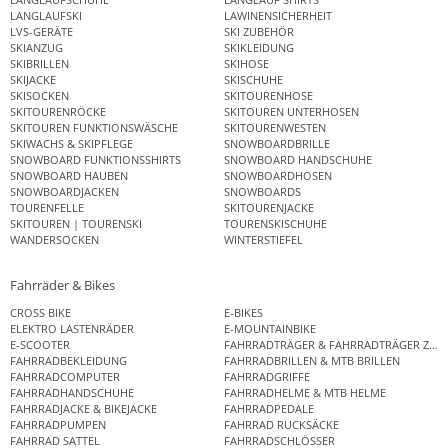
LANGLAUFSKI
LAWINENSICHERHEIT
LVS-GERÄTE
SKI ZUBEHÖR
SKIANZUG
SKIKLEIDUNG
SKIBRILLEN
SKIHOSE
SKIJACKE
SKISCHUHE
SKISOCKEN
SKITOURENHOSE
SKITOURENRÖCKE
SKITOUREN UNTERHOSEN
SKITOUREN FUNKTIONSWÄSCHE
SKITOURENWESTEN
SKIWACHS & SKIPFLEGE
SNOWBOARDBRILLE
SNOWBOARD FUNKTIONSSHIRTS
SNOWBOARD HANDSCHUHE
SNOWBOARD HAUBEN
SNOWBOARDHOSEN
SNOWBOARDJACKEN
SNOWBOARDS
TOURENFELLE
SKITOURENJACKE
SKITOUREN | TOURENSKI
TOURENSKISCHUHE
WANDERSOCKEN
WINTERSTIEFEL
Fahrräder & Bikes
CROSS BIKE
E-BIKES
ELEKTRO LASTENRÄDER
E-MOUNTAINBIKE
E-SCOOTER
FAHRRADTRÄGER & FAHRRADTRÄGER ZUB
FAHRRADBEKLEIDUNG
FAHRRADBRILLEN & MTB BRILLEN
FAHRRADCOMPUTER
FAHRRADGRIFFE
FAHRRADHANDSCHUHE
FAHRRADHELME & MTB HELME
FAHRRADJACKE & BIKEJACKE
FAHRRADPEDALE
FAHRRADPUMPEN
FAHRRAD RUCKSÄCKE
FAHRRAD SATTEL
FAHRRADSCHLÖSSER