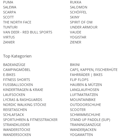
PUMA
RUKKA
SALEWA
SALOMON
SCARPA
SCHÖFFEL
SCOTT
SKINY
THE NORTH FACE
SPIRIT OF OM
TUNTURI
UNDER ARMOUR
VAN DEER - RED BULL SPORTS
VAUDE
VIRTUS
YOGISTAR
ZANIER
ZIENER
Top Kategorien
BADEANZÜGE
BIKINI
CAMPINGMÖBEL
CAPS, KAPPEN, FISCHERHÜTE
E-BIKES
FAHRRÄDER | BIKES
FITNESS SHORTS
FLIP FLOPS
FUSSBALLSOCKEN
HAUBEN & MÜTZEN
KINDERTRAGEN & KRAXE
LANGLAUFHOSEN
LAUFSOCKEN
LUFTMATRATZEN
LYCRAS & RASHGUARDS
MOUNTAINBIKE
NORDIC WALKING STÖCKE
OUTDOORSCHUHE
REISETASCHEN
SCOOTER
SCHLAFSACK
SCHWIMMSCHUHE
SPORTUHREN & FITNESSTRACKER
STAND UP PADDLE (SUP)
STRANDKLEIDER
TRAININGSANZÜGE
WANDERSTÖCKE
WANDERJACKEN
WANDERSOCKEN
YOGAMATTEN