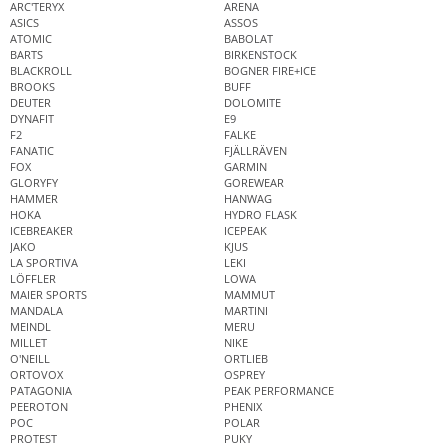
ARC'TERYX
ARENA
ASICS
ASSOS
ATOMIC
BABOLAT
BARTS
BIRKENSTOCK
BLACKROLL
BOGNER FIRE+ICE
BROOKS
BUFF
DEUTER
DOLOMITE
DYNAFIT
E9
F2
FALKE
FANATIC
FJÄLLRÄVEN
FOX
GARMIN
GLORYFY
GOREWEAR
HAMMER
HANWAG
HOKA
HYDRO FLASK
ICEBREAKER
ICEPEAK
JAKO
KJUS
LA SPORTIVA
LEKI
LÖFFLER
LOWA
MAIER SPORTS
MAMMUT
MANDALA
MARTINI
MEINDL
MERU
MILLET
NIKE
O'NEILL
ORTLIEB
ORTOVOX
OSPREY
PATAGONIA
PEAK PERFORMANCE
PEEROTON
PHENIX
POC
POLAR
PROTEST
PUKY