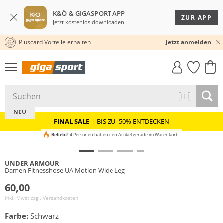
K&Ö & GIGASPORT APP
ZUR APP
Jetzt kostenlos downloaden
Pluscard Vorteile erhalten
KOSTENLOSER VERSAND* & RÜCKVERSAND
30 TAGE RÜCKGABERECHT
Jetzt anmelden
GIGASTYLE
FAHRRAD­
CLICK &
CLICK &
MUST-HAVE
LEASING
COLLECT
RESERVE
NEU
FINAL SALE
|
BIS ZU -50% ENTDECKEN
Beliebt!
4 Personen haben den Artikel gerade im Warenkorb
UNDER ARMOUR
Damen Fitnesshose UA Motion Wide Leg
60,00
inkl. Mwst zzgl.
Versandkosten
Farbe:
Schwarz