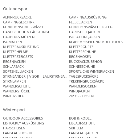
Outdoorsport
ALPINRUCKSÄCKE
CAMPINGAUSRÜSTUNG
CAMPINGGESCHIRR
FLEECEJACKEN
FUNKTIONSUNTERWÄSCHE
FUNKTIONSWÄSCHE PFLEGE
HANDSCHUHE & FÄUSTLINGE
HARDSHELLJACKEN
HAUBEN & MÜTZEN
ISOLATIONSJACKEN
ISOMATTEN
KLAPPMESSER UND MULTITOOLS
KLETTERAUSRÜSTUNG
KLETTERGURTE
KLETTERHELME
KLETTERSCHUHE
KLETTERSTEIGSETS
REGENHOSEN
REGENJACKEN
RUCKSACKZUBEHÖR
SCHLAFSACK
SCHNEESCHUHE
SOFTSHELLJACKEN
SPORTLICHE WINTERJACKEN
STIRNBÄNDER | VISOR | LAUFSTIRNBAND
TAGESRUCKSÄCKE
STIRNLAMPEN
TREKKINGRUCKSÄCKE
WANDERSCHUHE
WANDERSOCKEN
WANDERSTÖCKE
WINDJACKEN
WINTERSTIEFEL
ZIP OFF HOSEN
Wintersport
OUTDOOR ACCESSOIRES
BOB & RODEL
EISHOCKEY AUSRÜSTUNG
EISLAUFSCHUHE
HARSCHEISEN
SKIHELM
LANGLAUFHOSEN
LANGLAUFJACKEN
LANGLAUFSCHUHE
LANGLAUF SHIRTS