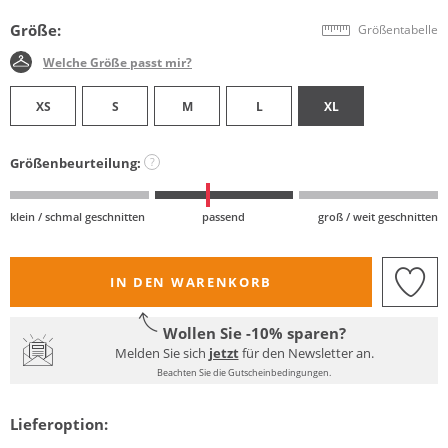
Größe:
Größentabelle
Welche Größe passt mir?
XS
S
M
L
XL
Größenbeurteilung:
?
klein / schmal geschnitten
passend
groß / weit geschnitten
IN DEN WARENKORB
Wollen Sie -10% sparen?
Melden Sie sich
jetzt
für den Newsletter an.
Beachten Sie die Gutscheinbedingungen.
Lieferoption: