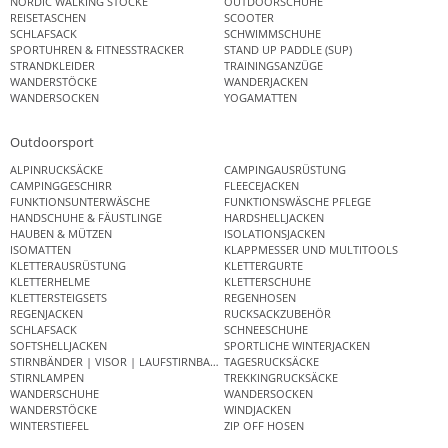
NORDIC WALKING STÖCKE
OUTDOORSCHUHE
REISETASCHEN
SCOOTER
SCHLAFSACK
SCHWIMMSCHUHE
SPORTUHREN & FITNESSTRACKER
STAND UP PADDLE (SUP)
STRANDKLEIDER
TRAININGSANZÜGE
WANDERSTÖCKE
WANDERJACKEN
WANDERSOCKEN
YOGAMATTEN
Outdoorsport
ALPINRUCKSÄCKE
CAMPINGAUSRÜSTUNG
CAMPINGGESCHIRR
FLEECEJACKEN
FUNKTIONSUNTERWÄSCHE
FUNKTIONSWÄSCHE PFLEGE
HANDSCHUHE & FÄUSTLINGE
HARDSHELLJACKEN
HAUBEN & MÜTZEN
ISOLATIONSJACKEN
ISOMATTEN
KLAPPMESSER UND MULTITOOLS
KLETTERAUSRÜSTUNG
KLETTERGURTE
KLETTERHELME
KLETTERSCHUHE
KLETTERSTEIGSETS
REGENHOSEN
REGENJACKEN
RUCKSACKZUBEHÖR
SCHLAFSACK
SCHNEESCHUHE
SOFTSHELLJACKEN
SPORTLICHE WINTERJACKEN
STIRNBÄNDER | VISOR | LAUFSTIRNBAND
TAGESRUCKSÄCKE
STIRNLAMPEN
TREKKINGRUCKSÄCKE
WANDERSCHUHE
WANDERSOCKEN
WANDERSTÖCKE
WINDJACKEN
WINTERSTIEFEL
ZIP OFF HOSEN