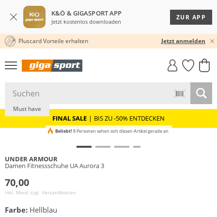
K&Ö & GIGASPORT APP
ZUR APP
Jetzt kostenlos downloaden
Pluscard Vorteile erhalten
30 TAGE RÜCKGABERECHT
Jetzt anmelden
GIGASTYLE
FAHRRAD­
CLICK &
CLICK &
MUST-HAVE
LEASING
COLLECT
RESERVE
NEU
Must have
FINAL SALE
|
BIS ZU -50% ENTDECKEN
Beliebt!
8 Personen sehen sich diesen Artikel gerade an
UNDER ARMOUR
Damen Fitnessschuhe UA Aurora 3
70,00
inkl. Mwst zzgl.
Versandkosten
Farbe:
Hellblau