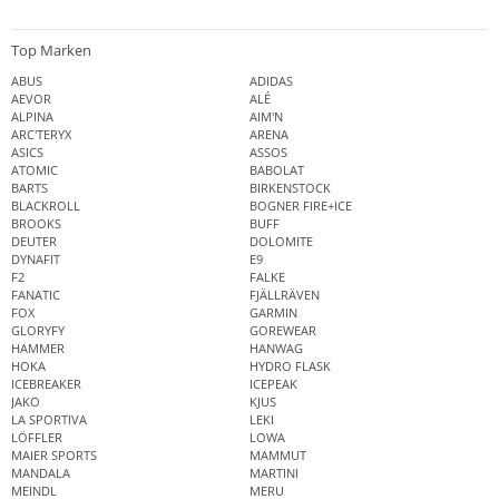
Top Marken
ABUS
ADIDAS
AEVOR
ALÉ
ALPINA
AIM'N
ARC'TERYX
ARENA
ASICS
ASSOS
ATOMIC
BABOLAT
BARTS
BIRKENSTOCK
BLACKROLL
BOGNER FIRE+ICE
BROOKS
BUFF
DEUTER
DOLOMITE
DYNAFIT
E9
F2
FALKE
FANATIC
FJÄLLRÄVEN
FOX
GARMIN
GLORYFY
GOREWEAR
HAMMER
HANWAG
HOKA
HYDRO FLASK
ICEBREAKER
ICEPEAK
JAKO
KJUS
LA SPORTIVA
LEKI
LÖFFLER
LOWA
MAIER SPORTS
MAMMUT
MANDALA
MARTINI
MEINDL
MERU