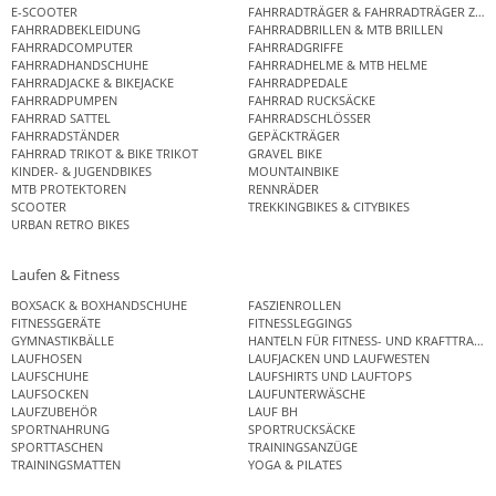
E-SCOOTER
FAHRRADTRÄGER & FAHRRADTRÄGER ZUB
FAHRRADBEKLEIDUNG
FAHRRADBRILLEN & MTB BRILLEN
FAHRRADCOMPUTER
FAHRRADGRIFFE
FAHRRADHANDSCHUHE
FAHRRADHELME & MTB HELME
FAHRRADJACKE & BIKEJACKE
FAHRRADPEDALE
FAHRRADPUMPEN
FAHRRAD RUCKSÄCKE
FAHRRAD SATTEL
FAHRRADSCHLÖSSER
FAHRRADSTÄNDER
GEPÄCKTRÄGER
FAHRRAD TRIKOT & BIKE TRIKOT
GRAVEL BIKE
KINDER- & JUGENDBIKES
MOUNTAINBIKE
MTB PROTEKTOREN
RENNRÄDER
SCOOTER
TREKKINGBIKES & CITYBIKES
URBAN RETRO BIKES
Laufen & Fitness
BOXSACK & BOXHANDSCHUHE
FASZIENROLLEN
FITNESSGERÄTE
FITNESSLEGGINGS
GYMNASTIKBÄLLE
HANTELN FÜR FITNESS- UND KRAFTTRAINI
LAUFHOSEN
LAUFJACKEN UND LAUFWESTEN
LAUFSCHUHE
LAUFSHIRTS UND LAUFTOPS
LAUFSOCKEN
LAUFUNTERWÄSCHE
LAUFZUBEHÖR
LAUF BH
SPORTNAHRUNG
SPORTRUCKSÄCKE
SPORTTASCHEN
TRAININGSANZÜGE
TRAININGSMATTEN
YOGA & PILATES