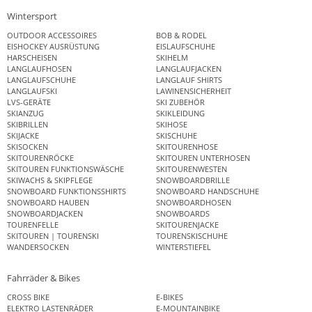
Wintersport
OUTDOOR ACCESSOIRES
BOB & RODEL
EISHOCKEY AUSRÜSTUNG
EISLAUFSCHUHE
HARSCHEISEN
SKIHELM
LANGLAUFHOSEN
LANGLAUFJACKEN
LANGLAUFSCHUHE
LANGLAUF SHIRTS
LANGLAUFSKI
LAWINENSICHERHEIT
LVS-GERÄTE
SKI ZUBEHÖR
SKIANZUG
SKIKLEIDUNG
SKIBRILLEN
SKIHOSE
SKIJACKE
SKISCHUHE
SKISOCKEN
SKITOURENHOSE
SKITOURENRÖCKE
SKITOUREN UNTERHOSEN
SKITOUREN FUNKTIONSWÄSCHE
SKITOURENWESTEN
SKIWACHS & SKIPFLEGE
SNOWBOARDBRILLE
SNOWBOARD FUNKTIONSSHIRTS
SNOWBOARD HANDSCHUHE
SNOWBOARD HAUBEN
SNOWBOARDHOSEN
SNOWBOARDJACKEN
SNOWBOARDS
TOURENFELLE
SKITOURENJACKE
SKITOUREN | TOURENSKI
TOURENSKISCHUHE
WANDERSOCKEN
WINTERSTIEFEL
Fahrräder & Bikes
CROSS BIKE
E-BIKES
ELEKTRO LASTENRÄDER
E-MOUNTAINBIKE