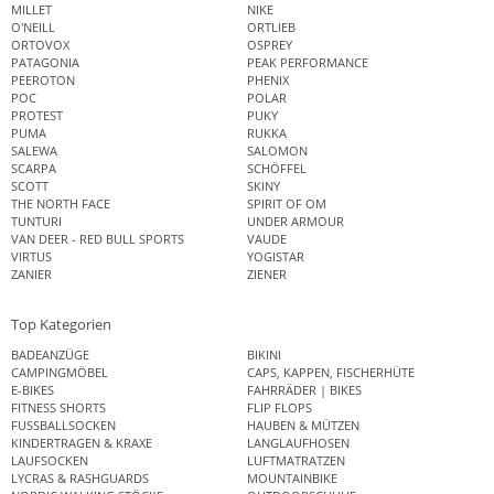
MILLET
NIKE
O'NEILL
ORTLIEB
ORTOVOX
OSPREY
PATAGONIA
PEAK PERFORMANCE
PEEROTON
PHENIX
POC
POLAR
PROTEST
PUKY
PUMA
RUKKA
SALEWA
SALOMON
SCARPA
SCHÖFFEL
SCOTT
SKINY
THE NORTH FACE
SPIRIT OF OM
TUNTURI
UNDER ARMOUR
VAN DEER - RED BULL SPORTS
VAUDE
VIRTUS
YOGISTAR
ZANIER
ZIENER
Top Kategorien
BADEANZÜGE
BIKINI
CAMPINGMÖBEL
CAPS, KAPPEN, FISCHERHÜTE
E-BIKES
FAHRRÄDER | BIKES
FITNESS SHORTS
FLIP FLOPS
FUSSBALLSOCKEN
HAUBEN & MÜTZEN
KINDERTRAGEN & KRAXE
LANGLAUFHOSEN
LAUFSOCKEN
LUFTMATRATZEN
LYCRAS & RASHGUARDS
MOUNTAINBIKE