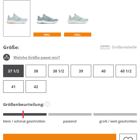
DEAL
DEAL
Größe:
Größentabelle
Welche Größe passt mir?
37 1/2
38
38 1/2
39
40
40 1/2
41
42
Größenbeurteilung:
?
klein / schmal geschnitten
passend
groß / weit geschnitten