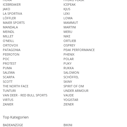
ICEBREAKER
ICEPEAK
JAKO
KJUS
LA SPORTIVA
LEKI
LÖFFLER
LOWA
MAIER SPORTS
MAMMUT
MANDALA
MARTINI
MEINDL
MERU
MILLET
NIKE
O'NEILL
ORTLIEB
ORTOVOX
OSPREY
PATAGONIA
PEAK PERFORMANCE
PEEROTON
PHENIX
POC
POLAR
PROTEST
PUKY
PUMA
RUKKA
SALEWA
SALOMON
SCARPA
SCHÖFFEL
SCOTT
SKINY
THE NORTH FACE
SPIRIT OF OM
TUNTURI
UNDER ARMOUR
VAN DEER - RED BULL SPORTS
VAUDE
VIRTUS
YOGISTAR
ZANIER
ZIENER
Top Kategorien
BADEANZÜGE
BIKINI