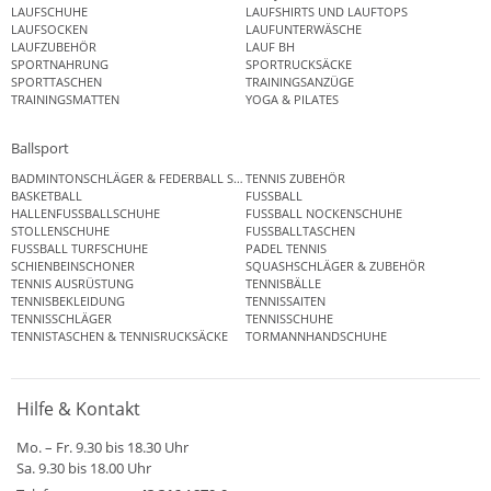
LAUFSCHUHE
LAUFSHIRTS UND LAUFTOPS
LAUFSOCKEN
LAUFUNTERWÄSCHE
LAUFZUBEHÖR
LAUF BH
SPORTNAHRUNG
SPORTRUCKSÄCKE
SPORTTASCHEN
TRAININGSANZÜGE
TRAININGSMATTEN
YOGA & PILATES
Ballsport
BADMINTONSCHLÄGER & FEDERBALL SETS
TENNIS ZUBEHÖR
BASKETBALL
FUSSBALL
HALLENFUSSBALLSCHUHE
FUSSBALL NOCKENSCHUHE
STOLLENSCHUHE
FUSSBALLTASCHEN
FUSSBALL TURFSCHUHE
PADEL TENNIS
SCHIENBEINSCHONER
SQUASHSCHLÄGER & ZUBEHÖR
TENNIS AUSRÜSTUNG
TENNISBÄLLE
TENNISBEKLEIDUNG
TENNISSAITEN
TENNISSCHLÄGER
TENNISSCHUHE
TENNISTASCHEN & TENNISRUCKSÄCKE
TORMANNHANDSCHUHE
Hilfe & Kontakt
Mo. – Fr. 9.30 bis 18.30 Uhr
Sa. 9.30 bis 18.00 Uhr