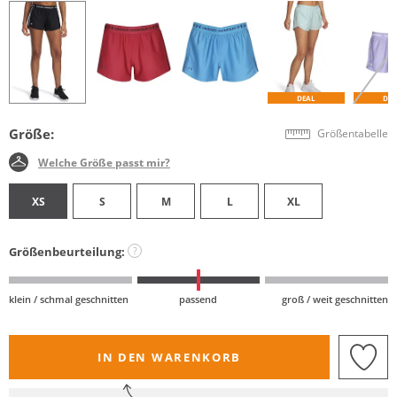
DEAL
DE
Größe:
Größentabelle
Welche Größe passt mir?
XS
S
M
L
XL
Größenbeurteilung:
?
klein / schmal geschnitten
passend
groß / weit geschnitten
IN DEN WARENKORB