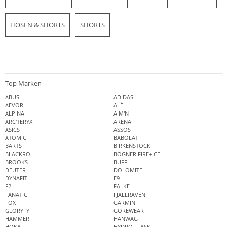
HOSEN & SHORTS
SHORTS
Top Marken
ABUS
ADIDAS
AEVOR
ALÉ
ALPINA
AIM'N
ARC'TERYX
ARENA
ASICS
ASSOS
ATOMIC
BABOLAT
BARTS
BIRKENSTOCK
BLACKROLL
BOGNER FIRE+ICE
BROOKS
BUFF
DEUTER
DOLOMITE
DYNAFIT
E9
F2
FALKE
FANATIC
FJÄLLRÄVEN
FOX
GARMIN
GLORYFY
GOREWEAR
HAMMER
HANWAG
HOKA
HYDRO FLASK