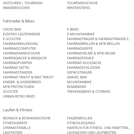
SKITOUREN | TOURENSKI
TOURENSKISCHUHE
WANDERSOCKEN
WINTERSTIEFEL
Fahrräder & Bikes
CROSS BIKE
E-BIKES
ELEKTRO LASTENRÄDER
E-MOUNTAINBIKE
E-SCOOTER
FAHRRADTRÄGER & FAHRRADTRÄGER ZUB
FAHRRADBEKLEIDUNG
FAHRRADBRILLEN & MTB BRILLEN
FAHRRADCOMPUTER
FAHRRADGRIFFE
FAHRRADHANDSCHUHE
FAHRRADHELME & MTB HELME
FAHRRADJACKE & BIKEJACKE
FAHRRADPEDALE
FAHRRADPUMPEN
FAHRRAD RUCKSÄCKE
FAHRRAD SATTEL
FAHRRADSCHLÖSSER
FAHRRADSTÄNDER
GEPÄCKTRÄGER
FAHRRAD TRIKOT & BIKE TRIKOT
GRAVEL BIKE
KINDER- & JUGENDBIKES
MOUNTAINBIKE
MTB PROTEKTOREN
RENNRÄDER
SCOOTER
TREKKINGBIKES & CITYBIKES
URBAN RETRO BIKES
Laufen & Fitness
BOXSACK & BOXHANDSCHUHE
FASZIENROLLEN
FITNESSGERÄTE
FITNESSLEGGINGS
GYMNASTIKBÄLLE
HANTELN FÜR FITNESS- UND KRAFTTRAINI
LAUFHOSEN
LAUFJACKEN UND LAUFWESTEN