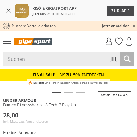
K&Ö & GIGASPORT APP
ZUR APP
Jetzt kostenlos downloaden
Pluscard Vorteile erhalten
30 TAGE RÜCKGABERECHT
Jetzt anmelden
GIGASTYLE
FAHRRAD­
CLICK &
CLICK &
MUST-HAVE
LEASING
COLLECT
RESERVE
FINAL SALE
|
BIS ZU -50% ENTDECKEN
Beliebt!
Eine Person hat den Artikel gerade im Warenkorb
SHOP THE LOOK
UNDER ARMOUR
Damen Fitnessshorts UA Tech™ Play Up
28,00
inkl. Mwst zzgl.
Versandkosten
Farbe:
Schwarz