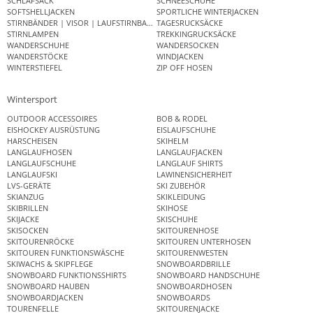
SCHLAFSACK
SCHNEESCHUHE
SOFTSHELLJACKEN
SPORTLICHE WINTERJACKEN
STIRNBÄNDER | VISOR | LAUFSTIRNBAND
TAGESRUCKSÄCKE
STIRNLAMPEN
TREKKINGRUCKSÄCKE
WANDERSCHUHE
WANDERSOCKEN
WANDERSTÖCKE
WINDJACKEN
WINTERSTIEFEL
ZIP OFF HOSEN
Wintersport
OUTDOOR ACCESSOIRES
BOB & RODEL
EISHOCKEY AUSRÜSTUNG
EISLAUFSCHUHE
HARSCHEISEN
SKIHELM
LANGLAUFHOSEN
LANGLAUFJACKEN
LANGLAUFSCHUHE
LANGLAUF SHIRTS
LANGLAUFSKI
LAWINENSICHERHEIT
LVS-GERÄTE
SKI ZUBEHÖR
SKIANZUG
SKIKLEIDUNG
SKIBRILLEN
SKIHOSE
SKIJACKE
SKISCHUHE
SKISOCKEN
SKITOURENHOSE
SKITOURENRÖCKE
SKITOUREN UNTERHOSEN
SKITOUREN FUNKTIONSWÄSCHE
SKITOURENWESTEN
SKIWACHS & SKIPFLEGE
SNOWBOARDBRILLE
SNOWBOARD FUNKTIONSSHIRTS
SNOWBOARD HANDSCHUHE
SNOWBOARD HAUBEN
SNOWBOARDHOSEN
SNOWBOARDJACKEN
SNOWBOARDS
TOURENFELLE
SKITOURENJACKE