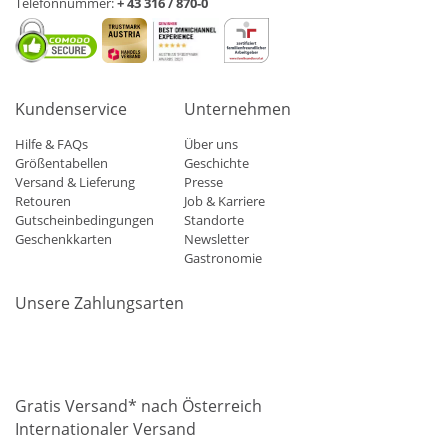
Telefonnummer:
+ 43 316 / 870-0
Kundenservice
Unternehmen
Hilfe & FAQs
Über uns
Größentabellen
Geschichte
Versand & Lieferung
Presse
Retouren
Job & Karriere
Gutscheinbedingungen
Standorte
Geschenkkarten
Newsletter
Gastronomie
Unsere Zahlungsarten
Mastercard
Visa
Diners
Applepay
Amazon
Paypal
Klarn
Gratis Versand* nach Österreich
Internationaler Versand