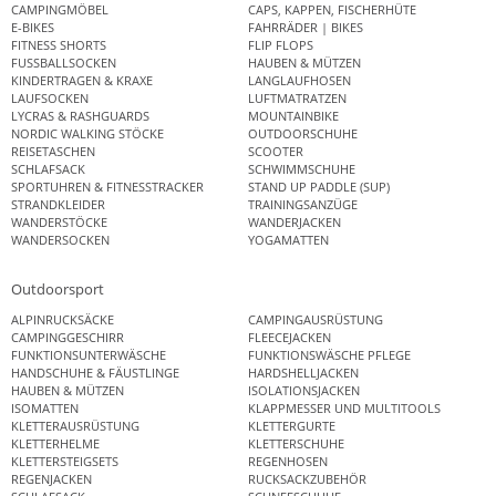
CAMPINGMÖBEL
CAPS, KAPPEN, FISCHERHÜTE
E-BIKES
FAHRRÄDER | BIKES
FITNESS SHORTS
FLIP FLOPS
FUSSBALLSOCKEN
HAUBEN & MÜTZEN
KINDERTRAGEN & KRAXE
LANGLAUFHOSEN
LAUFSOCKEN
LUFTMATRATZEN
LYCRAS & RASHGUARDS
MOUNTAINBIKE
NORDIC WALKING STÖCKE
OUTDOORSCHUHE
REISETASCHEN
SCOOTER
SCHLAFSACK
SCHWIMMSCHUHE
SPORTUHREN & FITNESSTRACKER
STAND UP PADDLE (SUP)
STRANDKLEIDER
TRAININGSANZÜGE
WANDERSTÖCKE
WANDERJACKEN
WANDERSOCKEN
YOGAMATTEN
Outdoorsport
ALPINRUCKSÄCKE
CAMPINGAUSRÜSTUNG
CAMPINGGESCHIRR
FLEECEJACKEN
FUNKTIONSUNTERWÄSCHE
FUNKTIONSWÄSCHE PFLEGE
HANDSCHUHE & FÄUSTLINGE
HARDSHELLJACKEN
HAUBEN & MÜTZEN
ISOLATIONSJACKEN
ISOMATTEN
KLAPPMESSER UND MULTITOOLS
KLETTERAUSRÜSTUNG
KLETTERGURTE
KLETTERHELME
KLETTERSCHUHE
KLETTERSTEIGSETS
REGENHOSEN
REGENJACKEN
RUCKSACKZUBEHÖR