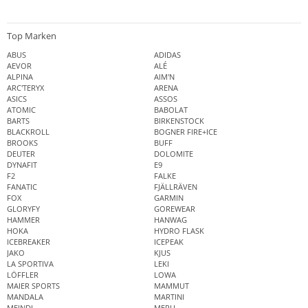
Top Marken
ABUS
ADIDAS
AEVOR
ALÉ
ALPINA
AIM'N
ARC'TERYX
ARENA
ASICS
ASSOS
ATOMIC
BABOLAT
BARTS
BIRKENSTOCK
BLACKROLL
BOGNER FIRE+ICE
BROOKS
BUFF
DEUTER
DOLOMITE
DYNAFIT
E9
F2
FALKE
FANATIC
FJÄLLRÄVEN
FOX
GARMIN
GLORYFY
GOREWEAR
HAMMER
HANWAG
HOKA
HYDRO FLASK
ICEBREAKER
ICEPEAK
JAKO
KJUS
LA SPORTIVA
LEKI
LÖFFLER
LOWA
MAIER SPORTS
MAMMUT
MANDALA
MARTINI
MEINDL
MERU