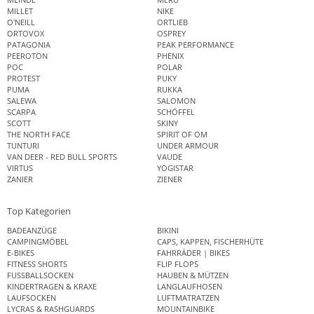
MILLET
NIKE
O'NEILL
ORTLIEB
ORTOVOX
OSPREY
PATAGONIA
PEAK PERFORMANCE
PEEROTON
PHENIX
POC
POLAR
PROTEST
PUKY
PUMA
RUKKA
SALEWA
SALOMON
SCARPA
SCHÖFFEL
SCOTT
SKINY
THE NORTH FACE
SPIRIT OF OM
TUNTURI
UNDER ARMOUR
VAN DEER - RED BULL SPORTS
VAUDE
VIRTUS
YOGISTAR
ZANIER
ZIENER
Top Kategorien
BADEANZÜGE
BIKINI
CAMPINGMÖBEL
CAPS, KAPPEN, FISCHERHÜTE
E-BIKES
FAHRRÄDER | BIKES
FITNESS SHORTS
FLIP FLOPS
FUSSBALLSOCKEN
HAUBEN & MÜTZEN
KINDERTRAGEN & KRAXE
LANGLAUFHOSEN
LAUFSOCKEN
LUFTMATRATZEN
LYCRAS & RASHGUARDS
MOUNTAINBIKE