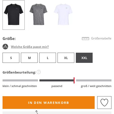
Größe:
Größentabelle
Welche Größe passt mir?
S
M
L
XL
XXL
Größenbeurteilung:
?
klein / schmal geschnitten
passend
groß / weit geschnitten
IN DEN WARENKORB