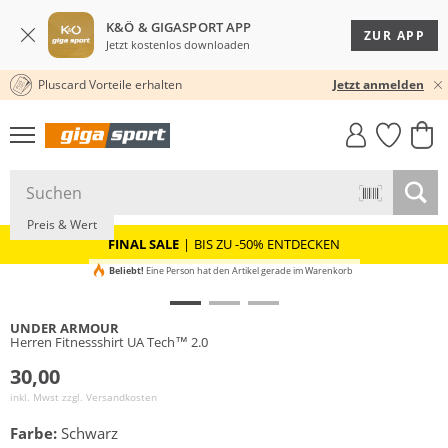
K&Ö & GIGASPORT APP
ZUR APP
Jetzt kostenlos downloaden
Pluscard Vorteile erhalten
30 TAGE RÜCKGABERECHT
Jetzt anmelden
GIGASTYLE
FAHRRAD­
CLICK &
CLICK &
MUST-HAVE
LEASING
COLLECT
RESERVE
Preis & Wert
FINAL SALE
|
BIS ZU -50% ENTDECKEN
Beliebt!
Eine Person hat den Artikel gerade im Warenkorb
UNDER ARMOUR
Herren Fitnessshirt UA Tech™ 2.0
30,00
inkl. Mwst zzgl.
Versandkosten
Farbe:
Schwarz