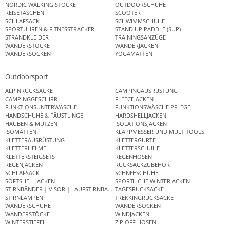
NORDIC WALKING STÖCKE
OUTDOORSCHUHE
REISETASCHEN
SCOOTER
SCHLAFSACK
SCHWIMMSCHUHE
SPORTUHREN & FITNESSTRACKER
STAND UP PADDLE (SUP)
STRANDKLEIDER
TRAININGSANZÜGE
WANDERSTÖCKE
WANDERJACKEN
WANDERSOCKEN
YOGAMATTEN
Outdoorsport
ALPINRUCKSÄCKE
CAMPINGAUSRÜSTUNG
CAMPINGGESCHIRR
FLEECEJACKEN
FUNKTIONSUNTERWÄSCHE
FUNKTIONSWÄSCHE PFLEGE
HANDSCHUHE & FÄUSTLINGE
HARDSHELLJACKEN
HAUBEN & MÜTZEN
ISOLATIONSJACKEN
ISOMATTEN
KLAPPMESSER UND MULTITOOLS
KLETTERAUSRÜSTUNG
KLETTERGURTE
KLETTERHELME
KLETTERSCHUHE
KLETTERSTEIGSETS
REGENHOSEN
REGENJACKEN
RUCKSACKZUBEHÖR
SCHLAFSACK
SCHNEESCHUHE
SOFTSHELLJACKEN
SPORTLICHE WINTERJACKEN
STIRNBÄNDER | VISOR | LAUFSTIRNBAND
TAGESRUCKSÄCKE
STIRNLAMPEN
TREKKINGRUCKSÄCKE
WANDERSCHUHE
WANDERSOCKEN
WANDERSTÖCKE
WINDJACKEN
WINTERSTIEFEL
ZIP OFF HOSEN