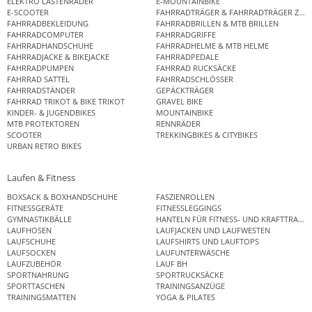
ELEKTRO LASTENRÄDER
E-MOUNTAINBIKE
E-SCOOTER
FAHRRADTRÄGER & FAHRRADTRÄGER ZUB
FAHRRADBEKLEIDUNG
FAHRRADBRILLEN & MTB BRILLEN
FAHRRADCOMPUTER
FAHRRADGRIFFE
FAHRRADHANDSCHUHE
FAHRRADHELME & MTB HELME
FAHRRADJACKE & BIKEJACKE
FAHRRADPEDALE
FAHRRADPUMPEN
FAHRRAD RUCKSÄCKE
FAHRRAD SATTEL
FAHRRADSCHLÖSSER
FAHRRADSTÄNDER
GEPÄCKTRÄGER
FAHRRAD TRIKOT & BIKE TRIKOT
GRAVEL BIKE
KINDER- & JUGENDBIKES
MOUNTAINBIKE
MTB PROTEKTOREN
RENNRÄDER
SCOOTER
TREKKINGBIKES & CITYBIKES
URBAN RETRO BIKES
Laufen & Fitness
BOXSACK & BOXHANDSCHUHE
FASZIENROLLEN
FITNESSGERÄTE
FITNESSLEGGINGS
GYMNASTIKBÄLLE
HANTELN FÜR FITNESS- UND KRAFTTRAINI
LAUFHOSEN
LAUFJACKEN UND LAUFWESTEN
LAUFSCHUHE
LAUFSHIRTS UND LAUFTOPS
LAUFSOCKEN
LAUFUNTERWÄSCHE
LAUFZUBEHÖR
LAUF BH
SPORTNAHRUNG
SPORTRUCKSÄCKE
SPORTTASCHEN
TRAININGSANZÜGE
TRAININGSMATTEN
YOGA & PILATES