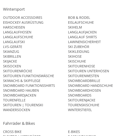
Wintersport
OUTDOOR ACCESSOIRES
BOB & RODEL
EISHOCKEY AUSRÜSTUNG
EISLAUFSCHUHE
HARSCHEISEN
SKIHELM
LANGLAUFHOSEN
LANGLAUFJACKEN
LANGLAUFSCHUHE
LANGLAUF SHIRTS
LANGLAUFSKI
LAWINENSICHERHEIT
LVS-GERÄTE
SKI ZUBEHÖR
SKIANZUG
SKIKLEIDUNG
SKIBRILLEN
SKIHOSE
SKIJACKE
SKISCHUHE
SKISOCKEN
SKITOURENHOSE
SKITOURENRÖCKE
SKITOUREN UNTERHOSEN
SKITOUREN FUNKTIONSWÄSCHE
SKITOURENWESTEN
SKIWACHS & SKIPFLEGE
SNOWBOARDBRILLE
SNOWBOARD FUNKTIONSSHIRTS
SNOWBOARD HANDSCHUHE
SNOWBOARD HAUBEN
SNOWBOARDHOSEN
SNOWBOARDJACKEN
SNOWBOARDS
TOURENFELLE
SKITOURENJACKE
SKITOUREN | TOURENSKI
TOURENSKISCHUHE
WANDERSOCKEN
WINTERSTIEFEL
Fahrräder & Bikes
CROSS BIKE
E-BIKES