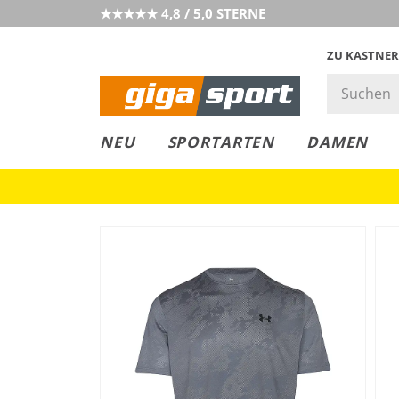
★★★★★ 4,8 / 5,0 STERNE
ZU KASTNER
GIGAGREEN
GIGASTYLE
FAHRRAD­
CLICK &
CLICK &
NEU
SPORTARTEN
DAMEN
LEASING
COLLECT
RESERVE