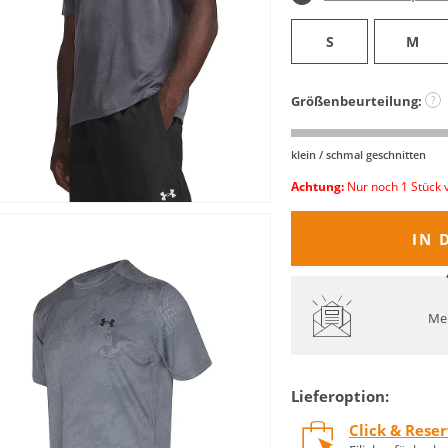
S
M
Größenbeurteilung:
?
klein / schmal geschnitten
Achtung:
Nur noch 1 Stück 
IN 
Mel
Lieferoption:
Click & Rese