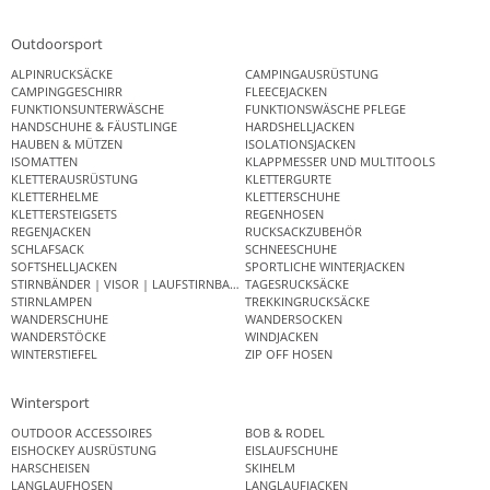
Outdoorsport
ALPINRUCKSÄCKE
CAMPINGAUSRÜSTUNG
CAMPINGGESCHIRR
FLEECEJACKEN
FUNKTIONSUNTERWÄSCHE
FUNKTIONSWÄSCHE PFLEGE
HANDSCHUHE & FÄUSTLINGE
HARDSHELLJACKEN
HAUBEN & MÜTZEN
ISOLATIONSJACKEN
ISOMATTEN
KLAPPMESSER UND MULTITOOLS
KLETTERAUSRÜSTUNG
KLETTERGURTE
KLETTERHELME
KLETTERSCHUHE
KLETTERSTEIGSETS
REGENHOSEN
REGENJACKEN
RUCKSACKZUBEHÖR
SCHLAFSACK
SCHNEESCHUHE
SOFTSHELLJACKEN
SPORTLICHE WINTERJACKEN
STIRNBÄNDER | VISOR | LAUFSTIRNBAND
TAGESRUCKSÄCKE
STIRNLAMPEN
TREKKINGRUCKSÄCKE
WANDERSCHUHE
WANDERSOCKEN
WANDERSTÖCKE
WINDJACKEN
WINTERSTIEFEL
ZIP OFF HOSEN
Wintersport
OUTDOOR ACCESSOIRES
BOB & RODEL
EISHOCKEY AUSRÜSTUNG
EISLAUFSCHUHE
HARSCHEISEN
SKIHELM
LANGLAUFHOSEN
LANGLAUFJACKEN