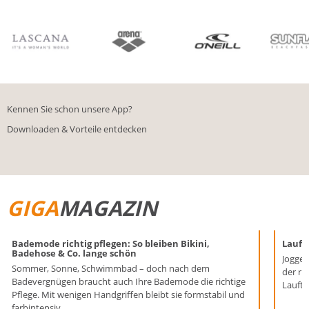
BIKINIS
BADE­SHORTS
Kennen Sie schon unsere App?
Downloaden & Vorteile entdecken
GIGA
MAGAZIN
Bademode richtig pflegen: So bleiben Bikini,
Laufen
Badehose & Co. lange schön
Joggen
Sommer, Sonne, Schwimmbad – doch nach dem
der ri
Badevergnügen braucht auch Ihre Bademode die richtige
Lauftr
Pflege. Mit wenigen Handgriffen bleibt sie formstabil und
farbintensiv.