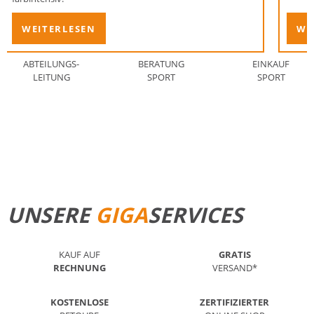
WEITERLESEN
WE
ABTEILUNGS-
BERATUNG
EINKAUF
LEITUNG
SPORT
SPORT
STANDORT FINDEN
MEHR ERFAHREN
UNSERE
GIGA
SERVICES
KAUF AUF
GRATIS
RECHNUNG
VERSAND*
KOSTENLOSE
ZERTIFIZIERTER