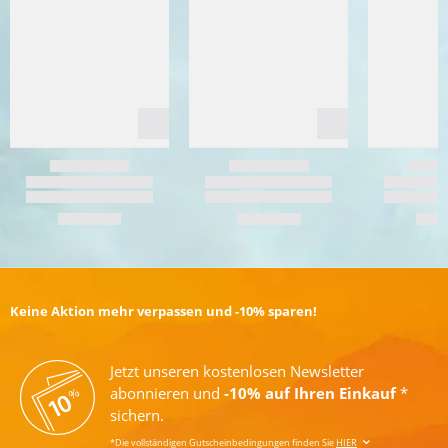
Keine Aktion mehr verpassen und -10% sparen!
Jetzt unseren kostenlosen Newsletter
abonnieren und
-10% auf Ihren Einkauf
*
sichern.
*Die vollständigen Gutscheinbedingungen finden Sie
HIER