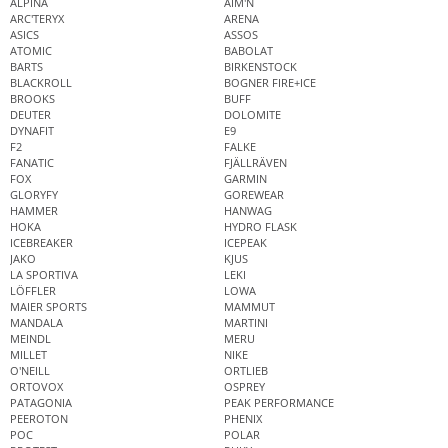
ALPINA
AIM'N
ARC'TERYX
ARENA
ASICS
ASSOS
ATOMIC
BABOLAT
BARTS
BIRKENSTOCK
BLACKROLL
BOGNER FIRE+ICE
BROOKS
BUFF
DEUTER
DOLOMITE
DYNAFIT
E9
F2
FALKE
FANATIC
FJÄLLRÄVEN
FOX
GARMIN
GLORYFY
GOREWEAR
HAMMER
HANWAG
HOKA
HYDRO FLASK
ICEBREAKER
ICEPEAK
JAKO
KJUS
LA SPORTIVA
LEKI
LÖFFLER
LOWA
MAIER SPORTS
MAMMUT
MANDALA
MARTINI
MEINDL
MERU
MILLET
NIKE
O'NEILL
ORTLIEB
ORTOVOX
OSPREY
PATAGONIA
PEAK PERFORMANCE
PEEROTON
PHENIX
POC
POLAR