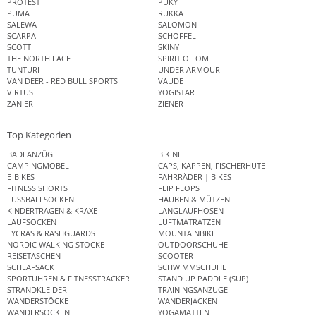
PROTEST
PUKY
PUMA
RUKKA
SALEWA
SALOMON
SCARPA
SCHÖFFEL
SCOTT
SKINY
THE NORTH FACE
SPIRIT OF OM
TUNTURI
UNDER ARMOUR
VAN DEER - RED BULL SPORTS
VAUDE
VIRTUS
YOGISTAR
ZANIER
ZIENER
Top Kategorien
BADEANZÜGE
BIKINI
CAMPINGMÖBEL
CAPS, KAPPEN, FISCHERHÜTE
E-BIKES
FAHRRÄDER | BIKES
FITNESS SHORTS
FLIP FLOPS
FUSSBALLSOCKEN
HAUBEN & MÜTZEN
KINDERTRAGEN & KRAXE
LANGLAUFHOSEN
LAUFSOCKEN
LUFTMATRATZEN
LYCRAS & RASHGUARDS
MOUNTAINBIKE
NORDIC WALKING STÖCKE
OUTDOORSCHUHE
REISETASCHEN
SCOOTER
SCHLAFSACK
SCHWIMMSCHUHE
SPORTUHREN & FITNESSTRACKER
STAND UP PADDLE (SUP)
STRANDKLEIDER
TRAININGSANZÜGE
WANDERSTÖCKE
WANDERJACKEN
WANDERSOCKEN
YOGAMATTEN