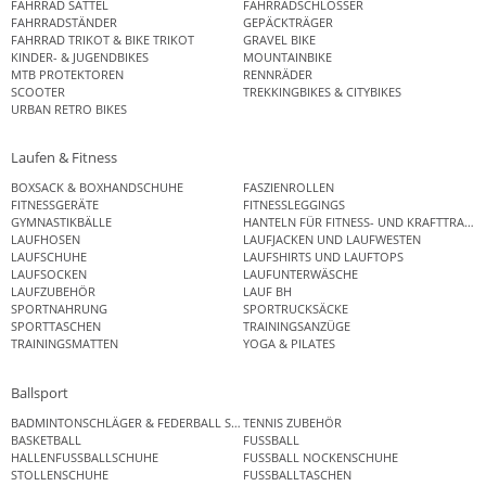
FAHRRAD SATTEL
FAHRRADSCHLÖSSER
FAHRRADSTÄNDER
GEPÄCKTRÄGER
FAHRRAD TRIKOT & BIKE TRIKOT
GRAVEL BIKE
KINDER- & JUGENDBIKES
MOUNTAINBIKE
MTB PROTEKTOREN
RENNRÄDER
SCOOTER
TREKKINGBIKES & CITYBIKES
URBAN RETRO BIKES
Laufen & Fitness
BOXSACK & BOXHANDSCHUHE
FASZIENROLLEN
FITNESSGERÄTE
FITNESSLEGGINGS
GYMNASTIKBÄLLE
HANTELN FÜR FITNESS- UND KRAFTTRAINI
LAUFHOSEN
LAUFJACKEN UND LAUFWESTEN
LAUFSCHUHE
LAUFSHIRTS UND LAUFTOPS
LAUFSOCKEN
LAUFUNTERWÄSCHE
LAUFZUBEHÖR
LAUF BH
SPORTNAHRUNG
SPORTRUCKSÄCKE
SPORTTASCHEN
TRAININGSANZÜGE
TRAININGSMATTEN
YOGA & PILATES
Ballsport
BADMINTONSCHLÄGER & FEDERBALL SETS
TENNIS ZUBEHÖR
BASKETBALL
FUSSBALL
HALLENFUSSBALLSCHUHE
FUSSBALL NOCKENSCHUHE
STOLLENSCHUHE
FUSSBALLTASCHEN