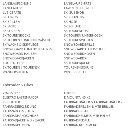
LANGLAUFSCHUHE
LANGLAUF SHIRTS
LANGLAUFSKI
LAWINENSICHERHEIT
LVS-GERÄTE
SKI ZUBEHÖR
SKIANZUG
SKIKLEIDUNG
SKIBRILLEN
SKIHOSE
SKIJACKE
SKISCHUHE
SKISOCKEN
SKITOURENHOSE
SKITOURENRÖCKE
SKITOUREN UNTERHOSEN
SKITOUREN FUNKTIONSWÄSCHE
SKITOURENWESTEN
SKIWACHS & SKIPFLEGE
SNOWBOARDBRILLE
SNOWBOARD FUNKTIONSSHIRTS
SNOWBOARD HANDSCHUHE
SNOWBOARD HAUBEN
SNOWBOARDHOSEN
SNOWBOARDJACKEN
SNOWBOARDS
TOURENFELLE
SKITOURENJACKE
SKITOUREN | TOURENSKI
TOURENSKISCHUHE
WANDERSOCKEN
WINTERSTIEFEL
Fahrräder & Bikes
CROSS BIKE
E-BIKES
ELEKTRO LASTENRÄDER
E-MOUNTAINBIKE
E-SCOOTER
FAHRRADTRÄGER & FAHRRADTRÄGER ZUB
FAHRRADBEKLEIDUNG
FAHRRADBRILLEN & MTB BRILLEN
FAHRRADCOMPUTER
FAHRRADGRIFFE
FAHRRADHANDSCHUHE
FAHRRADHELME & MTB HELME
FAHRRADJACKE & BIKEJACKE
FAHRRADPEDALE
FAHRRADPUMPEN
FAHRRAD RUCKSÄCKE