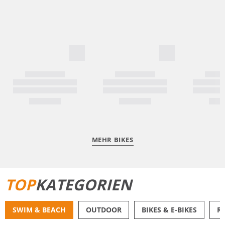
MEHR BIKES
TOP
KATEGORIEN
SWIM & BEACH
OUTDOOR
BIKES & E-BIKES
R