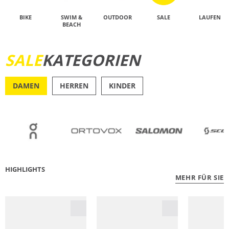
BIKE
SWIM &
OUTDOOR
SALE
LAUFEN
BEACH
SALE
KATEGORIEN
JETZT ENTDECKEN
DAMEN
HERREN
KINDER
OUTDOOR
RU
HIGHLIGHTS
MEHR FÜR SIE