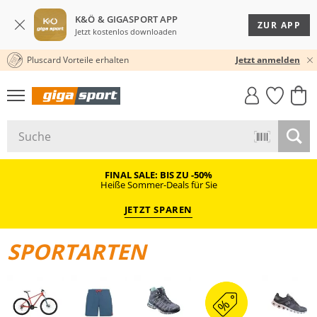
K&Ö & GIGASPORT APP
ZUR APP
Jetzt kostenlos downloaden
Pluscard Vorteile erhalten
30 TAGE RÜCKGABERECHT
Jetzt anmelden
GIGASTYLE
FAHRRAD­
CLICK &
CLICK &
MUST-HAVE
LEASING
COLLECT
RESERVE
FINAL SALE: BIS ZU -50%
Heiße Sommer-Deals für Sie
JETZT SPAREN
SPORTARTEN