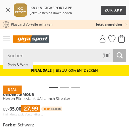
K&Ö & GIGASPORT APP
ZUR APP
Jetzt kostenlos downloaden
Pluscard Vorteile erhalten
30 TAGE RÜCKGABERECHT
Jetzt anmelden
GIGASTYLE
FAHRRAD­
CLICK &
CLICK &
MUST-HAVE
LEASING
COLLECT
RESERVE
Preis & Wert
FINAL SALE
|
BIS ZU -50% ENTDECKEN
DEAL
UNDER ARMOUR
Herren Fitnesstank UA Launch Streaker
27,99
35,00
Jetzt
sparen
UVP
inkl. Mwst zzgl.
Versandkosten
Farbe:
Schwarz