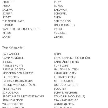
PROTEST
PUKY
PUMA
RUKKA
SALEWA
SALOMON
SCARPA
SCHÖFFEL
SCOTT
SKINY
THE NORTH FACE
SPIRIT OF OM
TUNTURI
UNDER ARMOUR
VAN DEER - RED BULL SPORTS
VAUDE
VIRTUS
YOGISTAR
ZANIER
ZIENER
Top Kategorien
BADEANZÜGE
BIKINI
CAMPINGMÖBEL
CAPS, KAPPEN, FISCHERHÜTE
E-BIKES
FAHRRÄDER | BIKES
FITNESS SHORTS
FLIP FLOPS
FUSSBALLSOCKEN
HAUBEN & MÜTZEN
KINDERTRAGEN & KRAXE
LANGLAUFHOSEN
LAUFSOCKEN
LUFTMATRATZEN
LYCRAS & RASHGUARDS
MOUNTAINBIKE
NORDIC WALKING STÖCKE
OUTDOORSCHUHE
REISETASCHEN
SCOOTER
SCHLAFSACK
SCHWIMMSCHUHE
SPORTUHREN & FITNESSTRACKER
STAND UP PADDLE (SUP)
STRANDKLEIDER
TRAININGSANZÜGE
WANDERSTÖCKE
WANDERJACKEN
WANDERSOCKEN
YOGAMATTEN