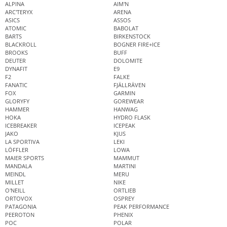
ALPINA
AIM'N
ARC'TERYX
ARENA
ASICS
ASSOS
ATOMIC
BABOLAT
BARTS
BIRKENSTOCK
BLACKROLL
BOGNER FIRE+ICE
BROOKS
BUFF
DEUTER
DOLOMITE
DYNAFIT
E9
F2
FALKE
FANATIC
FJÄLLRÄVEN
FOX
GARMIN
GLORYFY
GOREWEAR
HAMMER
HANWAG
HOKA
HYDRO FLASK
ICEBREAKER
ICEPEAK
JAKO
KJUS
LA SPORTIVA
LEKI
LÖFFLER
LOWA
MAIER SPORTS
MAMMUT
MANDALA
MARTINI
MEINDL
MERU
MILLET
NIKE
O'NEILL
ORTLIEB
ORTOVOX
OSPREY
PATAGONIA
PEAK PERFORMANCE
PEEROTON
PHENIX
POC
POLAR