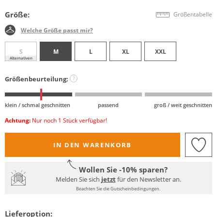
Größe:
Größentabelle
Welche Größe passt mir?
S
M
L
XL
XXL
Alternativen
Größenbeurteilung:
?
klein / schmal geschnitten
passend
groß / weit geschnitten
Achtung:
Nur noch 1 Stück verfügbar!
IN DEN WARENKORB
Wollen Sie -10% sparen?
Melden Sie sich
jetzt
für den Newsletter an.
Beachten Sie die Gutscheinbedingungen.
Lieferoption: