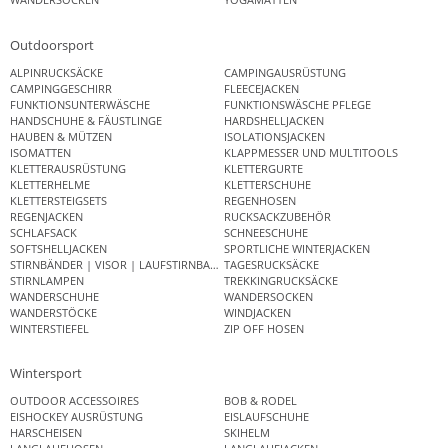
Outdoorsport
ALPINRUCKSÄCKE
CAMPINGAUSRÜSTUNG
CAMPINGGESCHIRR
FLEECEJACKEN
FUNKTIONSUNTERWÄSCHE
FUNKTIONSWÄSCHE PFLEGE
HANDSCHUHE & FÄUSTLINGE
HARDSHELLJACKEN
HAUBEN & MÜTZEN
ISOLATIONSJACKEN
ISOMATTEN
KLAPPMESSER UND MULTITOOLS
KLETTERAUSRÜSTUNG
KLETTERGURTE
KLETTERHELME
KLETTERSCHUHE
KLETTERSTEIGSETS
REGENHOSEN
REGENJACKEN
RUCKSACKZUBEHÖR
SCHLAFSACK
SCHNEESCHUHE
SOFTSHELLJACKEN
SPORTLICHE WINTERJACKEN
STIRNBÄNDER | VISOR | LAUFSTIRNBAND
TAGESRUCKSÄCKE
STIRNLAMPEN
TREKKINGRUCKSÄCKE
WANDERSCHUHE
WANDERSOCKEN
WANDERSTÖCKE
WINDJACKEN
WINTERSTIEFEL
ZIP OFF HOSEN
Wintersport
OUTDOOR ACCESSOIRES
BOB & RODEL
EISHOCKEY AUSRÜSTUNG
EISLAUFSCHUHE
HARSCHEISEN
SKIHELM