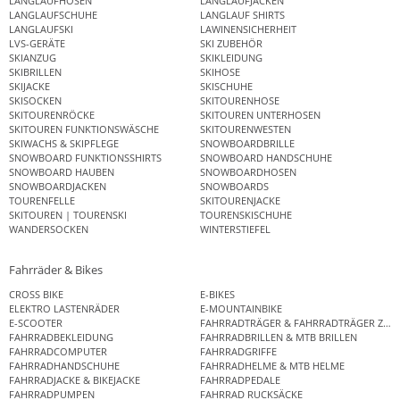
LANGLAUFHOSEN
LANGLAUFJACKEN
LANGLAUFSCHUHE
LANGLAUF SHIRTS
LANGLAUFSKI
LAWINENSICHERHEIT
LVS-GERÄTE
SKI ZUBEHÖR
SKIANZUG
SKIKLEIDUNG
SKIBRILLEN
SKIHOSE
SKIJACKE
SKISCHUHE
SKISOCKEN
SKITOURENHOSE
SKITOURENRÖCKE
SKITOUREN UNTERHOSEN
SKITOUREN FUNKTIONSWÄSCHE
SKITOURENWESTEN
SKIWACHS & SKIPFLEGE
SNOWBOARDBRILLE
SNOWBOARD FUNKTIONSSHIRTS
SNOWBOARD HANDSCHUHE
SNOWBOARD HAUBEN
SNOWBOARDHOSEN
SNOWBOARDJACKEN
SNOWBOARDS
TOURENFELLE
SKITOURENJACKE
SKITOUREN | TOURENSKI
TOURENSKISCHUHE
WANDERSOCKEN
WINTERSTIEFEL
Fahrräder & Bikes
CROSS BIKE
E-BIKES
ELEKTRO LASTENRÄDER
E-MOUNTAINBIKE
E-SCOOTER
FAHRRADTRÄGER & FAHRRADTRÄGER ZUB
FAHRRADBEKLEIDUNG
FAHRRADBRILLEN & MTB BRILLEN
FAHRRADCOMPUTER
FAHRRADGRIFFE
FAHRRADHANDSCHUHE
FAHRRADHELME & MTB HELME
FAHRRADJACKE & BIKEJACKE
FAHRRADPEDALE
FAHRRADPUMPEN
FAHRRAD RUCKSÄCKE