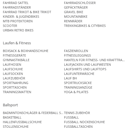
FAHRRAD SATTEL
FAHRRADSCHLÖSSER
FAHRRADSTÄNDER
GEPÄCKTRÄGER
FAHRRAD TRIKOT & BIKE TRIKOT
GRAVEL BIKE
KINDER- & JUGENDBIKES
MOUNTAINBIKE
MTB PROTEKTOREN
RENNRÄDER
SCOOTER
TREKKINGBIKES & CITYBIKES
URBAN RETRO BIKES
Laufen & Fitness
BOXSACK & BOXHANDSCHUHE
FASZIENROLLEN
FITNESSGERÄTE
FITNESSLEGGINGS
GYMNASTIKBÄLLE
HANTELN FÜR FITNESS- UND KRAFTTRAINI
LAUFHOSEN
LAUFJACKEN UND LAUFWESTEN
LAUFSCHUHE
LAUFSHIRTS UND LAUFTOPS
LAUFSOCKEN
LAUFUNTERWÄSCHE
LAUFZUBEHÖR
LAUF BH
SPORTNAHRUNG
SPORTRUCKSÄCKE
SPORTTASCHEN
TRAININGSANZÜGE
TRAININGSMATTEN
YOGA & PILATES
Ballsport
BADMINTONSCHLÄGER & FEDERBALL SETS
TENNIS ZUBEHÖR
BASKETBALL
FUSSBALL
HALLENFUSSBALLSCHUHE
FUSSBALL NOCKENSCHUHE
STOLLENSCHUHE
FUSSBALLTASCHEN