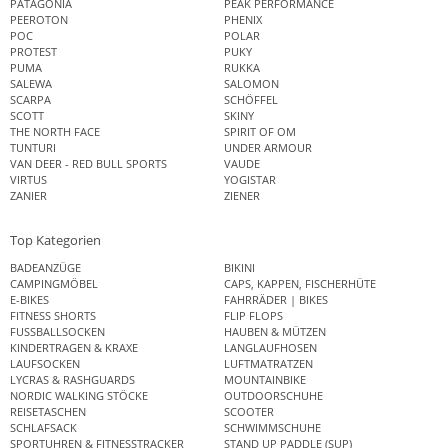
PATAGONIA
PEAK PERFORMANCE
PEEROTON
PHENIX
POC
POLAR
PROTEST
PUKY
PUMA
RUKKA
SALEWA
SALOMON
SCARPA
SCHÖFFEL
SCOTT
SKINY
THE NORTH FACE
SPIRIT OF OM
TUNTURI
UNDER ARMOUR
VAN DEER - RED BULL SPORTS
VAUDE
VIRTUS
YOGISTAR
ZANIER
ZIENER
Top Kategorien
BADEANZÜGE
BIKINI
CAMPINGMÖBEL
CAPS, KAPPEN, FISCHERHÜTE
E-BIKES
FAHRRÄDER | BIKES
FITNESS SHORTS
FLIP FLOPS
FUSSBALLSOCKEN
HAUBEN & MÜTZEN
KINDERTRAGEN & KRAXE
LANGLAUFHOSEN
LAUFSOCKEN
LUFTMATRATZEN
LYCRAS & RASHGUARDS
MOUNTAINBIKE
NORDIC WALKING STÖCKE
OUTDOORSCHUHE
REISETASCHEN
SCOOTER
SCHLAFSACK
SCHWIMMSCHUHE
SPORTUHREN & FITNESSTRACKER
STAND UP PADDLE (SUP)