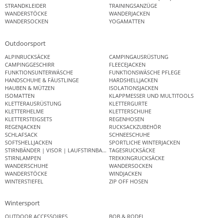
STRANDKLEIDER
TRAININGSANZÜGE
WANDERSTÖCKE
WANDERJACKEN
WANDERSOCKEN
YOGAMATTEN
Outdoorsport
ALPINRUCKSÄCKE
CAMPINGAUSRÜSTUNG
CAMPINGGESCHIRR
FLEECEJACKEN
FUNKTIONSUNTERWÄSCHE
FUNKTIONSWÄSCHE PFLEGE
HANDSCHUHE & FÄUSTLINGE
HARDSHELLJACKEN
HAUBEN & MÜTZEN
ISOLATIONSJACKEN
ISOMATTEN
KLAPPMESSER UND MULTITOOLS
KLETTERAUSRÜSTUNG
KLETTERGURTE
KLETTERHELME
KLETTERSCHUHE
KLETTERSTEIGSETS
REGENHOSEN
REGENJACKEN
RUCKSACKZUBEHÖR
SCHLAFSACK
SCHNEESCHUHE
SOFTSHELLJACKEN
SPORTLICHE WINTERJACKEN
STIRNBÄNDER | VISOR | LAUFSTIRNBAND
TAGESRUCKSÄCKE
STIRNLAMPEN
TREKKINGRUCKSÄCKE
WANDERSCHUHE
WANDERSOCKEN
WANDERSTÖCKE
WINDJACKEN
WINTERSTIEFEL
ZIP OFF HOSEN
Wintersport
OUTDOOR ACCESSOIRES
BOB & RODEL