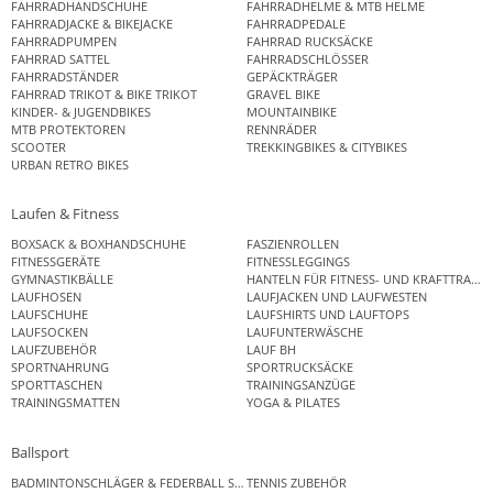
FAHRRADHANDSCHUHE
FAHRRADHELME & MTB HELME
FAHRRADJACKE & BIKEJACKE
FAHRRADPEDALE
FAHRRADPUMPEN
FAHRRAD RUCKSÄCKE
FAHRRAD SATTEL
FAHRRADSCHLÖSSER
FAHRRADSTÄNDER
GEPÄCKTRÄGER
FAHRRAD TRIKOT & BIKE TRIKOT
GRAVEL BIKE
KINDER- & JUGENDBIKES
MOUNTAINBIKE
MTB PROTEKTOREN
RENNRÄDER
SCOOTER
TREKKINGBIKES & CITYBIKES
URBAN RETRO BIKES
Laufen & Fitness
BOXSACK & BOXHANDSCHUHE
FASZIENROLLEN
FITNESSGERÄTE
FITNESSLEGGINGS
GYMNASTIKBÄLLE
HANTELN FÜR FITNESS- UND KRAFTTRAINI
LAUFHOSEN
LAUFJACKEN UND LAUFWESTEN
LAUFSCHUHE
LAUFSHIRTS UND LAUFTOPS
LAUFSOCKEN
LAUFUNTERWÄSCHE
LAUFZUBEHÖR
LAUF BH
SPORTNAHRUNG
SPORTRUCKSÄCKE
SPORTTASCHEN
TRAININGSANZÜGE
TRAININGSMATTEN
YOGA & PILATES
Ballsport
BADMINTONSCHLÄGER & FEDERBALL SETS
TENNIS ZUBEHÖR