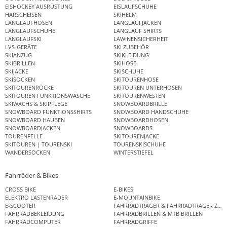
EISHOCKEY AUSRÜSTUNG
EISLAUFSCHUHE
HARSCHEISEN
SKIHELM
LANGLAUFHOSEN
LANGLAUFJACKEN
LANGLAUFSCHUHE
LANGLAUF SHIRTS
LANGLAUFSKI
LAWINENSICHERHEIT
LVS-GERÄTE
SKI ZUBEHÖR
SKIANZUG
SKIKLEIDUNG
SKIBRILLEN
SKIHOSE
SKIJACKE
SKISCHUHE
SKISOCKEN
SKITOURENHOSE
SKITOURENRÖCKE
SKITOUREN UNTERHOSEN
SKITOUREN FUNKTIONSWÄSCHE
SKITOURENWESTEN
SKIWACHS & SKIPFLEGE
SNOWBOARDBRILLE
SNOWBOARD FUNKTIONSSHIRTS
SNOWBOARD HANDSCHUHE
SNOWBOARD HAUBEN
SNOWBOARDHOSEN
SNOWBOARDJACKEN
SNOWBOARDS
TOURENFELLE
SKITOURENJACKE
SKITOUREN | TOURENSKI
TOURENSKISCHUHE
WANDERSOCKEN
WINTERSTIEFEL
Fahrräder & Bikes
CROSS BIKE
E-BIKES
ELEKTRO LASTENRÄDER
E-MOUNTAINBIKE
E-SCOOTER
FAHRRADTRÄGER & FAHRRADTRÄGER ZUB
FAHRRADBEKLEIDUNG
FAHRRADBRILLEN & MTB BRILLEN
FAHRRADCOMPUTER
FAHRRADGRIFFE