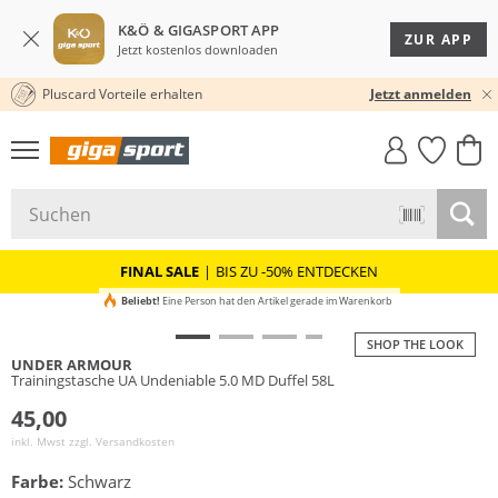
K&Ö & GIGASPORT APP
ZUR APP
Jetzt kostenlos downloaden
Pluscard Vorteile erhalten
30 TAGE RÜCKGABERECHT
Jetzt anmelden
GIGASTYLE
FAHRRAD­
CLICK &
CLICK &
MUST-HAVE
LEASING
COLLECT
RESERVE
FINAL SALE
|
BIS ZU -50% ENTDECKEN
Beliebt!
Eine Person hat den Artikel gerade im Warenkorb
SHOP THE LOOK
UNDER ARMOUR
Trainingstasche UA Undeniable 5.0 MD Duffel 58L
45,00
inkl. Mwst zzgl.
Versandkosten
Farbe:
Schwarz