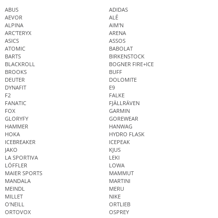
ABUS
ADIDAS
AEVOR
ALÉ
ALPINA
AIM'N
ARC'TERYX
ARENA
ASICS
ASSOS
ATOMIC
BABOLAT
BARTS
BIRKENSTOCK
BLACKROLL
BOGNER FIRE+ICE
BROOKS
BUFF
DEUTER
DOLOMITE
DYNAFIT
E9
F2
FALKE
FANATIC
FJÄLLRÄVEN
FOX
GARMIN
GLORYFY
GOREWEAR
HAMMER
HANWAG
HOKA
HYDRO FLASK
ICEBREAKER
ICEPEAK
JAKO
KJUS
LA SPORTIVA
LEKI
LÖFFLER
LOWA
MAIER SPORTS
MAMMUT
MANDALA
MARTINI
MEINDL
MERU
MILLET
NIKE
O'NEILL
ORTLIEB
ORTOVOX
OSPREY