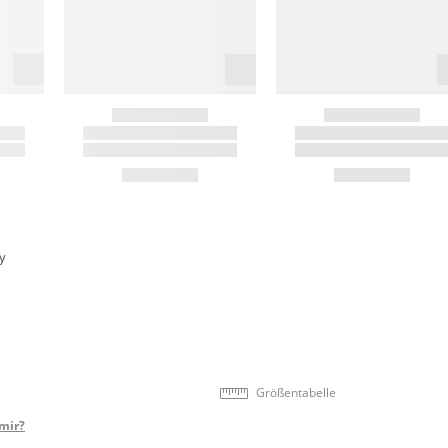
y
Größentabelle
mir?