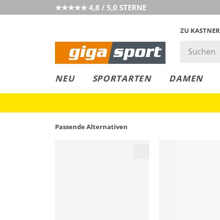
★★★★★ 4,8 / 5,0 STERNE
ZU KASTNER
GIGAGREEN
GIGASTYLE
FAHRRAD­
CLICK &
CLICK &
NEU
SPORTARTEN
DAMEN
LEASING
COLLECT
RESERVE
Passende Alternativen