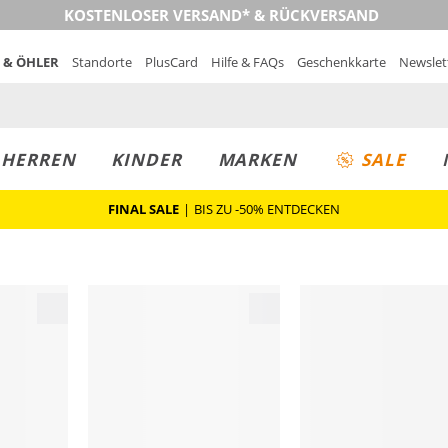
KOSTENLOSER VERSAND* & RÜCKVERSAND
 & ÖHLER
Standorte
PlusCard
Hilfe & FAQs
Geschenkkarte
Newslet
MUST-HAVE
PREIS & WERT
SALE
HERREN
KINDER
MARKEN
SALE
FINAL SALE
|
BIS ZU -50% ENTDECKEN