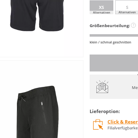
XS
S
Alternativen
Alternativen
Größenbeurteilung:
?
klein / schmal geschnitten
Mel
Lieferoption:
Click & Rese
Filialverfügbark