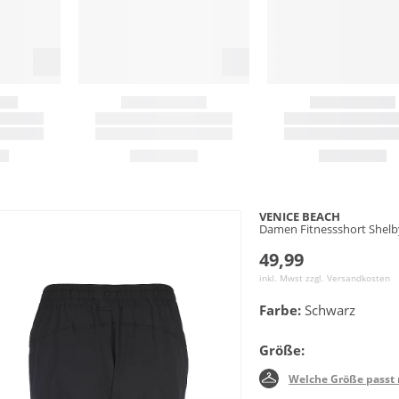
VENICE BEACH
Damen Fitnessshort Shelb
49,99
inkl. Mwst zzgl.
Versandkosten
Farbe:
Schwarz
Größe:
Welche Größe passt 