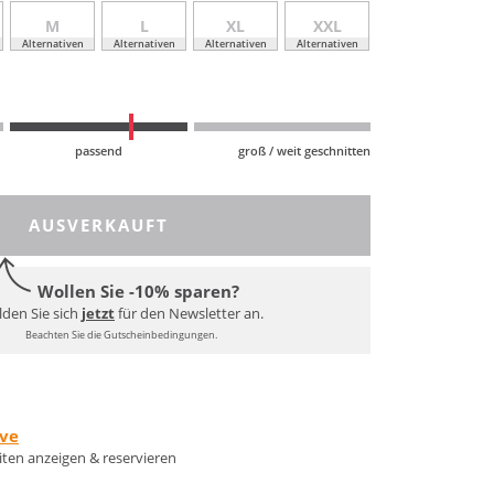
M
L
XL
XXL
Alternativen
Alternativen
Alternativen
Alternativen
passend
groß / weit geschnitten
AUSVERKAUFT
Wollen Sie -10% sparen?
den Sie sich
jetzt
für den Newsletter an.
Beachten Sie die Gutscheinbedingungen.
rve
eiten anzeigen & reservieren