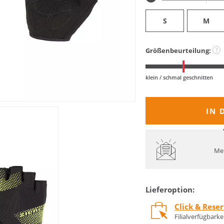
S
M
Größenbeurteilung:
?
klein / schmal geschnitten
IN 
Mel
Lieferoption:
Click & Rese
Filialverfügbark