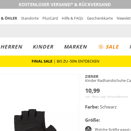
KOSTENLOSER VERSAND* & RÜCKVERSAND
 & ÖHLER
Standorte
PlusCard
Hilfe & FAQs
Geschenkkarte
Newslet
MUST-HAVE
PREIS & WERT
SALE
HERREN
KINDER
MARKEN
SALE
FINAL SALE
|
BIS ZU -50% ENTDECKEN
ZIENER
Kinder Radhandschuhe Ca
10,99
inkl. Mwst zzgl.
Versandkosten
Farbe:
Schwarz
Größe:
Welche Größe passt 