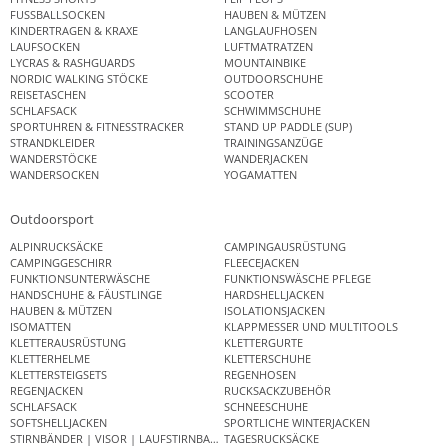
FUSSBALLSOCKEN
HAUBEN & MÜTZEN
KINDERTRAGEN & KRAXE
LANGLAUFHOSEN
LAUFSOCKEN
LUFTMATRATZEN
LYCRAS & RASHGUARDS
MOUNTAINBIKE
NORDIC WALKING STÖCKE
OUTDOORSCHUHE
REISETASCHEN
SCOOTER
SCHLAFSACK
SCHWIMMSCHUHE
SPORTUHREN & FITNESSTRACKER
STAND UP PADDLE (SUP)
STRANDKLEIDER
TRAININGSANZÜGE
WANDERSTÖCKE
WANDERJACKEN
WANDERSOCKEN
YOGAMATTEN
Outdoorsport
ALPINRUCKSÄCKE
CAMPINGAUSRÜSTUNG
CAMPINGGESCHIRR
FLEECEJACKEN
FUNKTIONSUNTERWÄSCHE
FUNKTIONSWÄSCHE PFLEGE
HANDSCHUHE & FÄUSTLINGE
HARDSHELLJACKEN
HAUBEN & MÜTZEN
ISOLATIONSJACKEN
ISOMATTEN
KLAPPMESSER UND MULTITOOLS
KLETTERAUSRÜSTUNG
KLETTERGURTE
KLETTERHELME
KLETTERSCHUHE
KLETTERSTEIGSETS
REGENHOSEN
REGENJACKEN
RUCKSACKZUBEHÖR
SCHLAFSACK
SCHNEESCHUHE
SOFTSHELLJACKEN
SPORTLICHE WINTERJACKEN
STIRNBÄNDER | VISOR | LAUFSTIRNBAND
TAGESRUCKSÄCKE