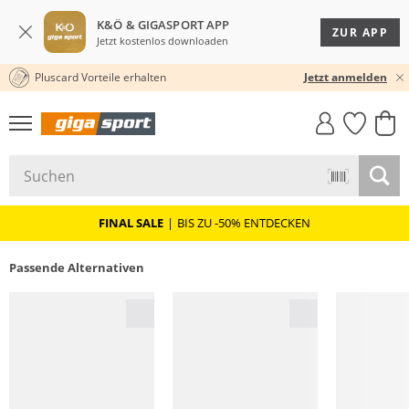
K&Ö & GIGASPORT APP
ZUR APP
Jetzt kostenlos downloaden
Pluscard Vorteile erhalten
KOSTENLOSER VERSAND* & RÜCKVERSAND
30 TAGE RÜCKGABERECHT
Jetzt anmelden
GIGASTYLE
FAHRRAD­
CLICK &
CLICK &
MUST-HAVE
LEASING
COLLECT
RESERVE
FINAL SALE
|
BIS ZU -50% ENTDECKEN
Passende Alternativen