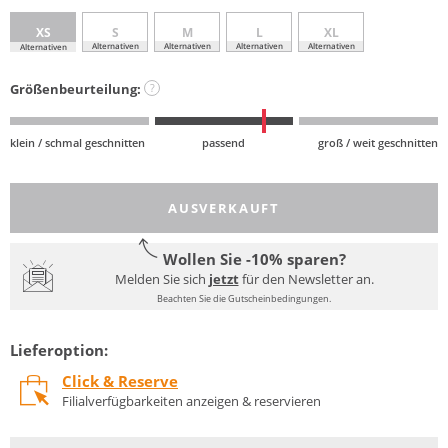
XS
S
M
L
XL
Alternativen
Alternativen
Alternativen
Alternativen
Alternativen
Größenbeurteilung:
?
klein / schmal geschnitten
passend
groß / weit geschnitten
AUSVERKAUFT
Wollen Sie -10% sparen?
Melden Sie sich
jetzt
für den Newsletter an.
Beachten Sie die Gutscheinbedingungen.
Lieferoption:
Click & Reserve
Filialverfügbarkeiten anzeigen & reservieren