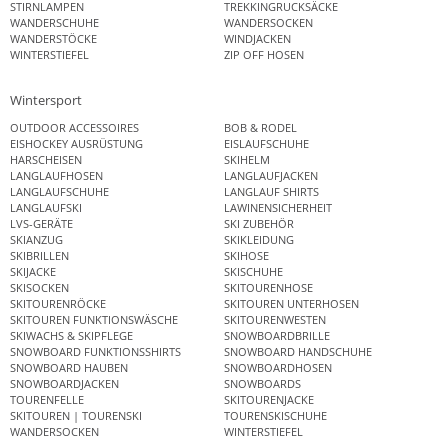
STIRNLAMPEN
TREKKINGRUCKSÄCKE
WANDERSCHUHE
WANDERSOCKEN
WANDERSTÖCKE
WINDJACKEN
WINTERSTIEFEL
ZIP OFF HOSEN
Wintersport
OUTDOOR ACCESSOIRES
BOB & RODEL
EISHOCKEY AUSRÜSTUNG
EISLAUFSCHUHE
HARSCHEISEN
SKIHELM
LANGLAUFHOSEN
LANGLAUFJACKEN
LANGLAUFSCHUHE
LANGLAUF SHIRTS
LANGLAUFSKI
LAWINENSICHERHEIT
LVS-GERÄTE
SKI ZUBEHÖR
SKIANZUG
SKIKLEIDUNG
SKIBRILLEN
SKIHOSE
SKIJACKE
SKISCHUHE
SKISOCKEN
SKITOURENHOSE
SKITOURENRÖCKE
SKITOUREN UNTERHOSEN
SKITOUREN FUNKTIONSWÄSCHE
SKITOURENWESTEN
SKIWACHS & SKIPFLEGE
SNOWBOARDBRILLE
SNOWBOARD FUNKTIONSSHIRTS
SNOWBOARD HANDSCHUHE
SNOWBOARD HAUBEN
SNOWBOARDHOSEN
SNOWBOARDJACKEN
SNOWBOARDS
TOURENFELLE
SKITOURENJACKE
SKITOUREN | TOURENSKI
TOURENSKISCHUHE
WANDERSOCKEN
WINTERSTIEFEL