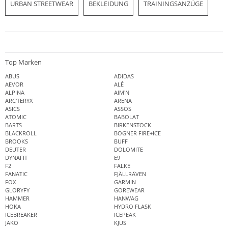
URBAN STREETWEAR
BEKLEIDUNG
TRAININGSANZÜGE
Top Marken
ABUS
ADIDAS
AEVOR
ALÉ
ALPINA
AIM'N
ARC'TERYX
ARENA
ASICS
ASSOS
ATOMIC
BABOLAT
BARTS
BIRKENSTOCK
BLACKROLL
BOGNER FIRE+ICE
BROOKS
BUFF
DEUTER
DOLOMITE
DYNAFIT
E9
F2
FALKE
FANATIC
FJÄLLRÄVEN
FOX
GARMIN
GLORYFY
GOREWEAR
HAMMER
HANWAG
HOKA
HYDRO FLASK
ICEBREAKER
ICEPEAK
JAKO
KJUS