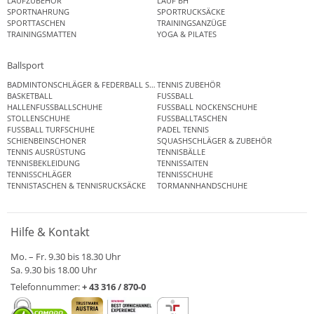
LAUFZUBEHÖR
LAUF BH
SPORTNAHRUNG
SPORTRUCKSÄCKE
SPORTTASCHEN
TRAININGSANZÜGE
TRAININGSMATTEN
YOGA & PILATES
Ballsport
BADMINTONSCHLÄGER & FEDERBALL SETS
TENNIS ZUBEHÖR
BASKETBALL
FUSSBALL
HALLENFUSSBALLSCHUHE
FUSSBALL NOCKENSCHUHE
STOLLENSCHUHE
FUSSBALLTASCHEN
FUSSBALL TURFSCHUHE
PADEL TENNIS
SCHIENBEINSCHONER
SQUASHSCHLÄGER & ZUBEHÖR
TENNIS AUSRÜSTUNG
TENNISBÄLLE
TENNISBEKLEIDUNG
TENNISSAITEN
TENNISSCHLÄGER
TENNISSCHUHE
TENNISTASCHEN & TENNISRUCKSÄCKE
TORMANNHANDSCHUHE
Hilfe & Kontakt
Mo. – Fr. 9.30 bis 18.30 Uhr
Sa. 9.30 bis 18.00 Uhr
Telefonnummer:
+ 43 316 / 870-0