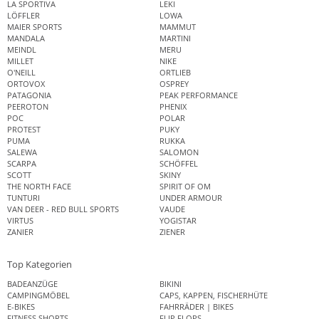
LA SPORTIVA
LEKI
LÖFFLER
LOWA
MAIER SPORTS
MAMMUT
MANDALA
MARTINI
MEINDL
MERU
MILLET
NIKE
O'NEILL
ORTLIEB
ORTOVOX
OSPREY
PATAGONIA
PEAK PERFORMANCE
PEEROTON
PHENIX
POC
POLAR
PROTEST
PUKY
PUMA
RUKKA
SALEWA
SALOMON
SCARPA
SCHÖFFEL
SCOTT
SKINY
THE NORTH FACE
SPIRIT OF OM
TUNTURI
UNDER ARMOUR
VAN DEER - RED BULL SPORTS
VAUDE
VIRTUS
YOGISTAR
ZANIER
ZIENER
Top Kategorien
BADEANZÜGE
BIKINI
CAMPINGMÖBEL
CAPS, KAPPEN, FISCHERHÜTE
E-BIKES
FAHRRÄDER | BIKES
FITNESS SHORTS
FLIP FLOPS