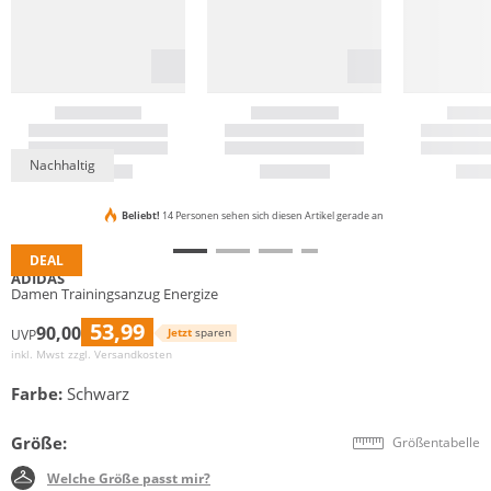
Nachhaltig
Beliebt!
14 Personen sehen sich diesen Artikel gerade an
DEAL
ADIDAS
Damen Trainingsanzug Energize
53,99
90,00
Jetzt
sparen
UVP
inkl. Mwst zzgl.
Versandkosten
Farbe:
Schwarz
Größe:
Größentabelle
Welche Größe passt mir?