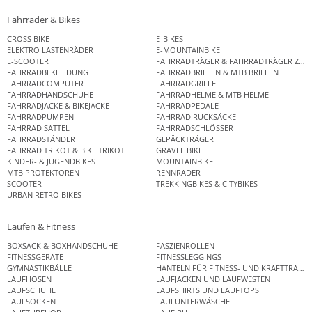
Fahrräder & Bikes
CROSS BIKE
E-BIKES
ELEKTRO LASTENRÄDER
E-MOUNTAINBIKE
E-SCOOTER
FAHRRADTRÄGER & FAHRRADTRÄGER ZUB
FAHRRADBEKLEIDUNG
FAHRRADBRILLEN & MTB BRILLEN
FAHRRADCOMPUTER
FAHRRADGRIFFE
FAHRRADHANDSCHUHE
FAHRRADHELME & MTB HELME
FAHRRADJACKE & BIKEJACKE
FAHRRADPEDALE
FAHRRADPUMPEN
FAHRRAD RUCKSÄCKE
FAHRRAD SATTEL
FAHRRADSCHLÖSSER
FAHRRADSTÄNDER
GEPÄCKTRÄGER
FAHRRAD TRIKOT & BIKE TRIKOT
GRAVEL BIKE
KINDER- & JUGENDBIKES
MOUNTAINBIKE
MTB PROTEKTOREN
RENNRÄDER
SCOOTER
TREKKINGBIKES & CITYBIKES
URBAN RETRO BIKES
Laufen & Fitness
BOXSACK & BOXHANDSCHUHE
FASZIENROLLEN
FITNESSGERÄTE
FITNESSLEGGINGS
GYMNASTIKBÄLLE
HANTELN FÜR FITNESS- UND KRAFTTRAINI
LAUFHOSEN
LAUFJACKEN UND LAUFWESTEN
LAUFSCHUHE
LAUFSHIRTS UND LAUFTOPS
LAUFSOCKEN
LAUFUNTERWÄSCHE