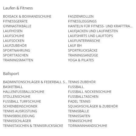
Laufen & Fitness
BOXSACK & BOXHANDSCHUHE
FASZIENROLLEN
FITNESSGERÄTE
FITNESSLEGGINGS
GYMNASTIKBÄLLE
HANTELN FÜR FITNESS- UND KRAFTTRAINI
LAUFHOSEN
LAUFJACKEN UND LAUFWESTEN
LAUFSCHUHE
LAUFSHIRTS UND LAUFTOPS
LAUFSOCKEN
LAUFUNTERWÄSCHE
LAUFZUBEHÖR
LAUF BH
SPORTNAHRUNG
SPORTRUCKSÄCKE
SPORTTASCHEN
TRAININGSANZÜGE
TRAININGSMATTEN
YOGA & PILATES
Ballsport
BADMINTONSCHLÄGER & FEDERBALL SETS
TENNIS ZUBEHÖR
BASKETBALL
FUSSBALL
HALLENFUSSBALLSCHUHE
FUSSBALL NOCKENSCHUHE
STOLLENSCHUHE
FUSSBALLTASCHEN
FUSSBALL TURFSCHUHE
PADEL TENNIS
SCHIENBEINSCHONER
SQUASHSCHLÄGER & ZUBEHÖR
TENNIS AUSRÜSTUNG
TENNISBÄLLE
TENNISBEKLEIDUNG
TENNISSAITEN
TENNISSCHLÄGER
TENNISSCHUHE
TENNISTASCHEN & TENNISRUCKSÄCKE
TORMANNHANDSCHUHE