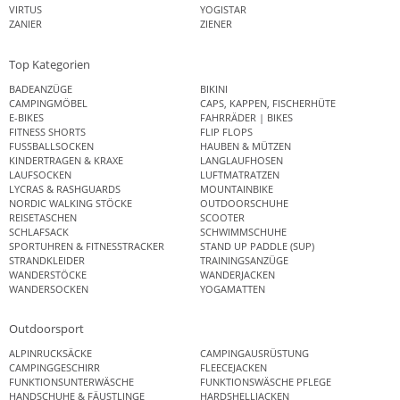
VIRTUS
YOGISTAR
ZANIER
ZIENER
Top Kategorien
BADEANZÜGE
BIKINI
CAMPINGMÖBEL
CAPS, KAPPEN, FISCHERHÜTE
E-BIKES
FAHRRÄDER | BIKES
FITNESS SHORTS
FLIP FLOPS
FUSSBALLSOCKEN
HAUBEN & MÜTZEN
KINDERTRAGEN & KRAXE
LANGLAUFHOSEN
LAUFSOCKEN
LUFTMATRATZEN
LYCRAS & RASHGUARDS
MOUNTAINBIKE
NORDIC WALKING STÖCKE
OUTDOORSCHUHE
REISETASCHEN
SCOOTER
SCHLAFSACK
SCHWIMMSCHUHE
SPORTUHREN & FITNESSTRACKER
STAND UP PADDLE (SUP)
STRANDKLEIDER
TRAININGSANZÜGE
WANDERSTÖCKE
WANDERJACKEN
WANDERSOCKEN
YOGAMATTEN
Outdoorsport
ALPINRUCKSÄCKE
CAMPINGAUSRÜSTUNG
CAMPINGGESCHIRR
FLEECEJACKEN
FUNKTIONSUNTERWÄSCHE
FUNKTIONSWÄSCHE PFLEGE
HANDSCHUHE & FÄUSTLINGE
HARDSHELLJACKEN