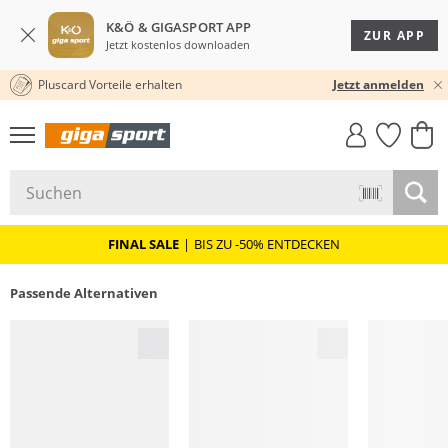
K&Ö & GIGASPORT APP
ZUR APP
Jetzt kostenlos downloaden
Pluscard Vorteile erhalten
30 TAGE RÜCKGABERECHT
Jetzt anmelden
GIGASTYLE
FAHRRAD­
CLICK &
CLICK &
MUST-HAVE
LEASING
COLLECT
RESERVE
FINAL SALE
|
BIS ZU -50% ENTDECKEN
Passende Alternativen