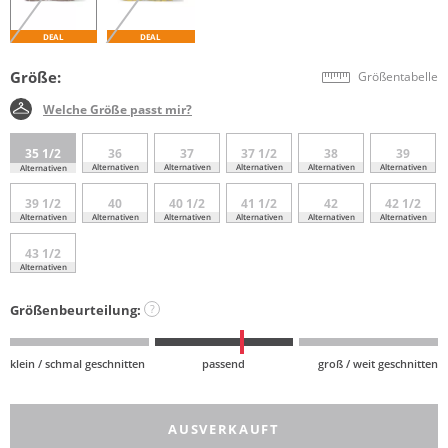
DEAL
DEAL
Größe:
Größentabelle
Welche Größe passt mir?
35 1/2
36
37
37 1/2
38
39
Alternativen
Alternativen
Alternativen
Alternativen
Alternativen
Alternativen
39 1/2
40
40 1/2
41 1/2
42
42 1/2
Alternativen
Alternativen
Alternativen
Alternativen
Alternativen
Alternativen
43 1/2
Alternativen
Größenbeurteilung:
?
klein / schmal geschnitten
passend
groß / weit geschnitten
AUSVERKAUFT