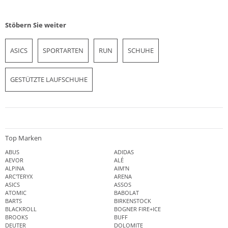
Stöbern Sie weiter
ASICS
SPORTARTEN
RUN
SCHUHE
GESTÜTZTE LAUFSCHUHE
Top Marken
ABUS
ADIDAS
AEVOR
ALÉ
ALPINA
AIM'N
ARC'TERYX
ARENA
ASICS
ASSOS
ATOMIC
BABOLAT
BARTS
BIRKENSTOCK
BLACKROLL
BOGNER FIRE+ICE
BROOKS
BUFF
DEUTER
DOLOMITE