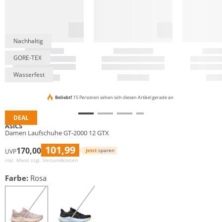
Nachhaltig
GORE-TEX
Wasserfest
Beliebt!
15 Personen sehen sich diesen Artikel gerade an
DEAL
ASICS
Damen Laufschuhe GT-2000 12 GTX
101,99
170,00
Jetzt
sparen
UVP
inkl. Mwst zzgl.
Versandkosten
Farbe:
Rosa