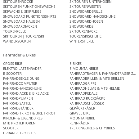
SKITOURENRÖCKE
SKITOUREN UNTERHOSEN
SKITOUREN FUNKTIONSWÄSCHE
SKITOURENWESTEN
SKIWACHS & SKIPFLEGE
SNOWBOARDBRILLE
SNOWBOARD FUNKTIONSSHIRTS
SNOWBOARD HANDSCHUHE
SNOWBOARD HAUBEN
SNOWBOARDHOSEN
SNOWBOARDJACKEN
SNOWBOARDS
TOURENFELLE
SKITOURENJACKE
SKITOUREN | TOURENSKI
TOURENSKISCHUHE
WANDERSOCKEN
WINTERSTIEFEL
Fahrräder & Bikes
CROSS BIKE
E-BIKES
ELEKTRO LASTENRÄDER
E-MOUNTAINBIKE
E-SCOOTER
FAHRRADTRÄGER & FAHRRADTRÄGER ZUB
FAHRRADBEKLEIDUNG
FAHRRADBRILLEN & MTB BRILLEN
FAHRRADCOMPUTER
FAHRRADGRIFFE
FAHRRADHANDSCHUHE
FAHRRADHELME & MTB HELME
FAHRRADJACKE & BIKEJACKE
FAHRRADPEDALE
FAHRRADPUMPEN
FAHRRAD RUCKSÄCKE
FAHRRAD SATTEL
FAHRRADSCHLÖSSER
FAHRRADSTÄNDER
GEPÄCKTRÄGER
FAHRRAD TRIKOT & BIKE TRIKOT
GRAVEL BIKE
KINDER- & JUGENDBIKES
MOUNTAINBIKE
MTB PROTEKTOREN
RENNRÄDER
SCOOTER
TREKKINGBIKES & CITYBIKES
URBAN RETRO BIKES