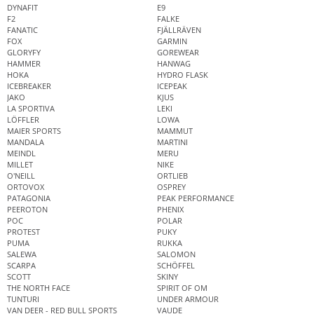
DYNAFIT
E9
F2
FALKE
FANATIC
FJÄLLRÄVEN
FOX
GARMIN
GLORYFY
GOREWEAR
HAMMER
HANWAG
HOKA
HYDRO FLASK
ICEBREAKER
ICEPEAK
JAKO
KJUS
LA SPORTIVA
LEKI
LÖFFLER
LOWA
MAIER SPORTS
MAMMUT
MANDALA
MARTINI
MEINDL
MERU
MILLET
NIKE
O'NEILL
ORTLIEB
ORTOVOX
OSPREY
PATAGONIA
PEAK PERFORMANCE
PEEROTON
PHENIX
POC
POLAR
PROTEST
PUKY
PUMA
RUKKA
SALEWA
SALOMON
SCARPA
SCHÖFFEL
SCOTT
SKINY
THE NORTH FACE
SPIRIT OF OM
TUNTURI
UNDER ARMOUR
VAN DEER - RED BULL SPORTS
VAUDE