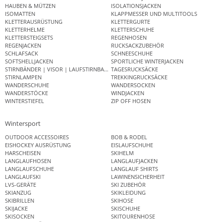
HAUBEN & MÜTZEN
ISOLATIONSJACKEN
ISOMATTEN
KLAPPMESSER UND MULTITOOLS
KLETTERAUSRÜSTUNG
KLETTERGURTE
KLETTERHELME
KLETTERSCHUHE
KLETTERSTEIGSETS
REGENHOSEN
REGENJACKEN
RUCKSACKZUBEHÖR
SCHLAFSACK
SCHNEESCHUHE
SOFTSHELLJACKEN
SPORTLICHE WINTERJACKEN
STIRNBÄNDER | VISOR | LAUFSTIRNBAND
TAGESRUCKSÄCKE
STIRNLAMPEN
TREKKINGRUCKSÄCKE
WANDERSCHUHE
WANDERSOCKEN
WANDERSTÖCKE
WINDJACKEN
WINTERSTIEFEL
ZIP OFF HOSEN
Wintersport
OUTDOOR ACCESSOIRES
BOB & RODEL
EISHOCKEY AUSRÜSTUNG
EISLAUFSCHUHE
HARSCHEISEN
SKIHELM
LANGLAUFHOSEN
LANGLAUFJACKEN
LANGLAUFSCHUHE
LANGLAUF SHIRTS
LANGLAUFSKI
LAWINENSICHERHEIT
LVS-GERÄTE
SKI ZUBEHÖR
SKIANZUG
SKIKLEIDUNG
SKIBRILLEN
SKIHOSE
SKIJACKE
SKISCHUHE
SKISOCKEN
SKITOURENHOSE