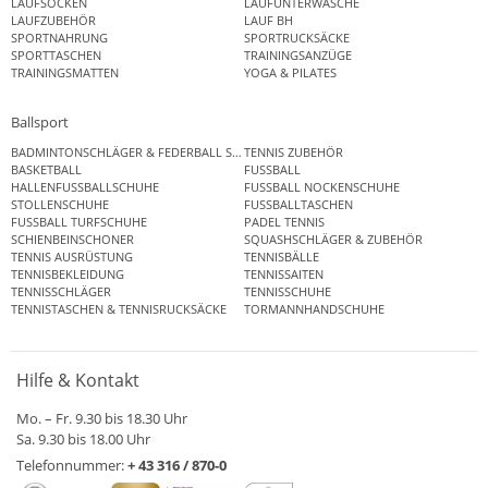
LAUFSOCKEN
LAUFUNTERWÄSCHE
LAUFZUBEHÖR
LAUF BH
SPORTNAHRUNG
SPORTRUCKSÄCKE
SPORTTASCHEN
TRAININGSANZÜGE
TRAININGSMATTEN
YOGA & PILATES
Ballsport
BADMINTONSCHLÄGER & FEDERBALL SETS
TENNIS ZUBEHÖR
BASKETBALL
FUSSBALL
HALLENFUSSBALLSCHUHE
FUSSBALL NOCKENSCHUHE
STOLLENSCHUHE
FUSSBALLTASCHEN
FUSSBALL TURFSCHUHE
PADEL TENNIS
SCHIENBEINSCHONER
SQUASHSCHLÄGER & ZUBEHÖR
TENNIS AUSRÜSTUNG
TENNISBÄLLE
TENNISBEKLEIDUNG
TENNISSAITEN
TENNISSCHLÄGER
TENNISSCHUHE
TENNISTASCHEN & TENNISRUCKSÄCKE
TORMANNHANDSCHUHE
Hilfe & Kontakt
Mo. – Fr. 9.30 bis 18.30 Uhr
Sa. 9.30 bis 18.00 Uhr
Telefonnummer:
+ 43 316 / 870-0