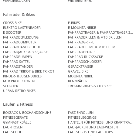
WANDERSOCKEN
WINTERSTIEFEL
Fahrräder & Bikes
CROSS BIKE
E-BIKES
ELEKTRO LASTENRÄDER
E-MOUNTAINBIKE
E-SCOOTER
FAHRRADTRÄGER & FAHRRADTRÄGER ZUB
FAHRRADBEKLEIDUNG
FAHRRADBRILLEN & MTB BRILLEN
FAHRRADCOMPUTER
FAHRRADGRIFFE
FAHRRADHANDSCHUHE
FAHRRADHELME & MTB HELME
FAHRRADJACKE & BIKEJACKE
FAHRRADPEDALE
FAHRRADPUMPEN
FAHRRAD RUCKSÄCKE
FAHRRAD SATTEL
FAHRRADSCHLÖSSER
FAHRRADSTÄNDER
GEPÄCKTRÄGER
FAHRRAD TRIKOT & BIKE TRIKOT
GRAVEL BIKE
KINDER- & JUGENDBIKES
MOUNTAINBIKE
MTB PROTEKTOREN
RENNRÄDER
SCOOTER
TREKKINGBIKES & CITYBIKES
URBAN RETRO BIKES
Laufen & Fitness
BOXSACK & BOXHANDSCHUHE
FASZIENROLLEN
FITNESSGERÄTE
FITNESSLEGGINGS
GYMNASTIKBÄLLE
HANTELN FÜR FITNESS- UND KRAFTTRAINI
LAUFHOSEN
LAUFJACKEN UND LAUFWESTEN
LAUFSCHUHE
LAUFSHIRTS UND LAUFTOPS