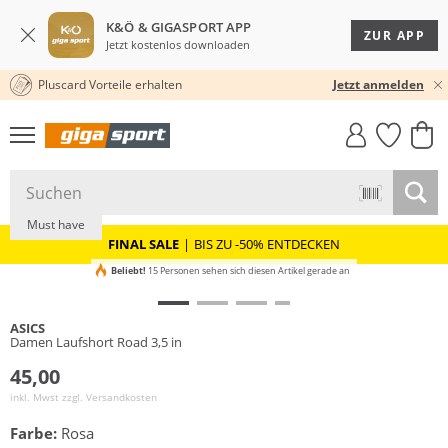
K&Ö & GIGASPORT APP
ZUR APP
Jetzt kostenlos downloaden
Pluscard Vorteile erhalten
★★★★★ 4,8 / 5,0 STERNE
Jetzt anmelden
GIGASTYLE
FAHRRAD­
CLICK &
CLICK &
MUST-HAVE
LEASING
COLLECT
RESERVE
Nachhaltig
Must have
FINAL SALE
|
BIS ZU -50% ENTDECKEN
Beliebt!
15 Personen sehen sich diesen Artikel gerade an
ASICS
Damen Laufshort Road 3,5 in
45,00
inkl. Mwst zzgl.
Versandkosten
Farbe:
Rosa