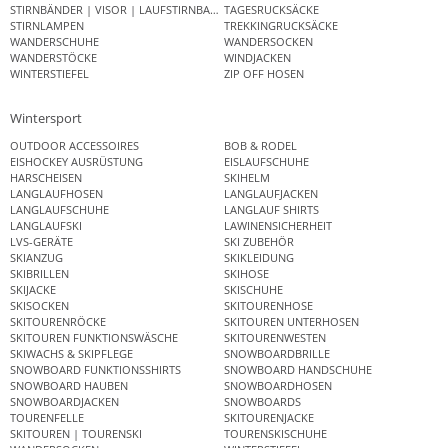
STIRNBÄNDER | VISOR | LAUFSTIRNBAND
TAGESRUCKSÄCKE
STIRNLAMPEN
TREKKINGRUCKSÄCKE
WANDERSCHUHE
WANDERSOCKEN
WANDERSTÖCKE
WINDJACKEN
WINTERSTIEFEL
ZIP OFF HOSEN
Wintersport
OUTDOOR ACCESSOIRES
BOB & RODEL
EISHOCKEY AUSRÜSTUNG
EISLAUFSCHUHE
HARSCHEISEN
SKIHELM
LANGLAUFHOSEN
LANGLAUFJACKEN
LANGLAUFSCHUHE
LANGLAUF SHIRTS
LANGLAUFSKI
LAWINENSICHERHEIT
LVS-GERÄTE
SKI ZUBEHÖR
SKIANZUG
SKIKLEIDUNG
SKIBRILLEN
SKIHOSE
SKIJACKE
SKISCHUHE
SKISOCKEN
SKITOURENHOSE
SKITOURENRÖCKE
SKITOUREN UNTERHOSEN
SKITOUREN FUNKTIONSWÄSCHE
SKITOURENWESTEN
SKIWACHS & SKIPFLEGE
SNOWBOARDBRILLE
SNOWBOARD FUNKTIONSSHIRTS
SNOWBOARD HANDSCHUHE
SNOWBOARD HAUBEN
SNOWBOARDHOSEN
SNOWBOARDJACKEN
SNOWBOARDS
TOURENFELLE
SKITOURENJACKE
SKITOUREN | TOURENSKI
TOURENSKISCHUHE