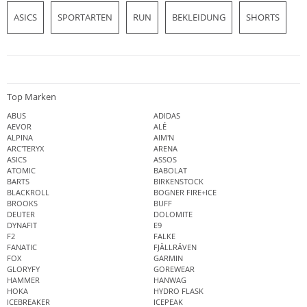
ASICS
SPORTARTEN
RUN
BEKLEIDUNG
SHORTS
Top Marken
ABUS
ADIDAS
AEVOR
ALÉ
ALPINA
AIM'N
ARC'TERYX
ARENA
ASICS
ASSOS
ATOMIC
BABOLAT
BARTS
BIRKENSTOCK
BLACKROLL
BOGNER FIRE+ICE
BROOKS
BUFF
DEUTER
DOLOMITE
DYNAFIT
E9
F2
FALKE
FANATIC
FJÄLLRÄVEN
FOX
GARMIN
GLORYFY
GOREWEAR
HAMMER
HANWAG
HOKA
HYDRO FLASK
ICEBREAKER
ICEPEAK