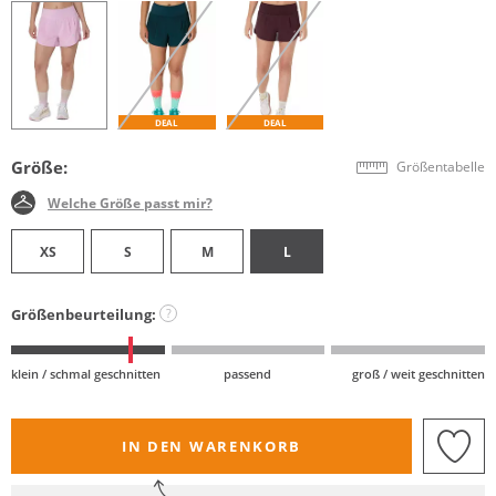
DEAL
DEAL
Größe:
Größentabelle
Welche Größe passt mir?
XS
S
M
L
Größenbeurteilung:
?
klein / schmal geschnitten
passend
groß / weit geschnitten
IN DEN WARENKORB