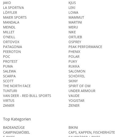
JAKO
KJUS
LA SPORTIVA
LEKI
LÖFFLER
LOWA
MAIER SPORTS
MAMMUT
MANDALA
MARTINI
MEINDL
MERU
MILLET
NIKE
O'NEILL
ORTLIEB
ORTOVOX
OSPREY
PATAGONIA
PEAK PERFORMANCE
PEEROTON
PHENIX
POC
POLAR
PROTEST
PUKY
PUMA
RUKKA
SALEWA
SALOMON
SCARPA
SCHÖFFEL
SCOTT
SKINY
THE NORTH FACE
SPIRIT OF OM
TUNTURI
UNDER ARMOUR
VAN DEER - RED BULL SPORTS
VAUDE
VIRTUS
YOGISTAR
ZANIER
ZIENER
Top Kategorien
BADEANZÜGE
BIKINI
CAMPINGMÖBEL
CAPS, KAPPEN, FISCHERHÜTE