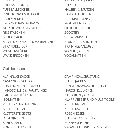
E-BIKES
FAHRRÄDER | BIKES
FITNESS SHORTS
FLIP FLOPS
FUSSBALLSOCKEN
HAUBEN & MÜTZEN
KINDERTRAGEN & KRAXE
LANGLAUFHOSEN
LAUFSOCKEN
LUFTMATRATZEN
LYCRAS & RASHGUARDS
MOUNTAINBIKE
NORDIC WALKING STÖCKE
OUTDOORSCHUHE
REISETASCHEN
SCOOTER
SCHLAFSACK
SCHWIMMSCHUHE
SPORTUHREN & FITNESSTRACKER
STAND UP PADDLE (SUP)
STRANDKLEIDER
TRAININGSANZÜGE
WANDERSTÖCKE
WANDERJACKEN
WANDERSOCKEN
YOGAMATTEN
Outdoorsport
ALPINRUCKSÄCKE
CAMPINGAUSRÜSTUNG
CAMPINGGESCHIRR
FLEECEJACKEN
FUNKTIONSUNTERWÄSCHE
FUNKTIONSWÄSCHE PFLEGE
HANDSCHUHE & FÄUSTLINGE
HARDSHELLJACKEN
HAUBEN & MÜTZEN
ISOLATIONSJACKEN
ISOMATTEN
KLAPPMESSER UND MULTITOOLS
KLETTERAUSRÜSTUNG
KLETTERGURTE
KLETTERHELME
KLETTERSCHUHE
KLETTERSTEIGSETS
REGENHOSEN
REGENJACKEN
RUCKSACKZUBEHÖR
SCHLAFSACK
SCHNEESCHUHE
SOFTSHELLJACKEN
SPORTLICHE WINTERJACKEN