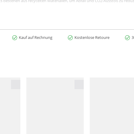
 bestehen aus recycelten Materialien, um Abfall und CO2-Ausstoß zu reduz
Kauf auf Rechnung
Kostenlose Retoure
3