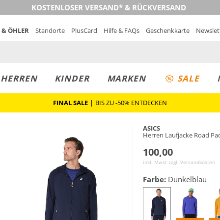
KOSTENLOSER VERSAND* & RÜCKVERSAND
 & ÖHLER
Standorte
PlusCard
Hilfe & FAQs
Geschenkkarte
Newslet
MUST-HAVE
PREIS & WERT
SALE
HERREN
KINDER
MARKEN
SALE
FINAL SALE
|
BIS ZU -50% ENTDECKEN
ASICS
Herren Laufjacke Road Pa
100,00
inkl. Mwst zzgl.
Versandkosten
Farbe:
Dunkelblau