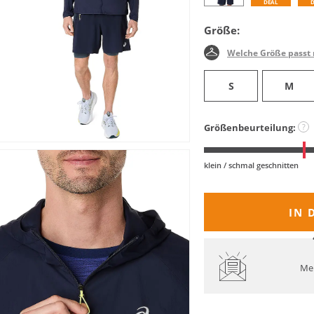
DEAL
Größe:
Welche Größe passt 
S
M
Größenbeurteilung:
?
klein / schmal geschnitten
IN 
Mel