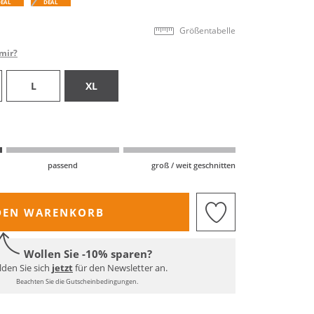
DEAL
DEAL
Größentabelle
mir?
L
XL
passend
groß / weit geschnitten
DEN WARENKORB
Wollen Sie -10% sparen?
den Sie sich
jetzt
für den Newsletter an.
Beachten Sie die Gutscheinbedingungen.