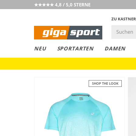
★★★★★ 4,8 / 5,0 STERNE
ZU KASTNER
GIGAGREEN
GIGASTYLE
FAHRRAD­
CLICK &
CLICK &
NEU
SPORTARTEN
DAMEN
LEASING
COLLECT
RESERVE
SHOP THE LOOK