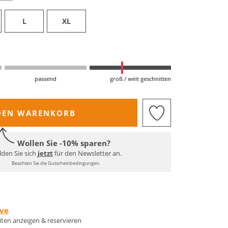
L
XL
passend
groß / weit geschnitten
DEN WARENKORB
Wollen Sie -10% sparen?
den Sie sich
jetzt
für den Newsletter an.
Beachten Sie die Gutscheinbedingungen.
rve
eiten anzeigen & reservieren