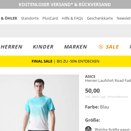
KOSTENLOSER VERSAND* & RÜCKVERSAND
 & ÖHLER
Standorte
PlusCard
Hilfe & FAQs
Geschenkkarte
Newslet
MUST-HAVE
PREIS & WERT
SALE
HERREN
KINDER
MARKEN
SALE
FINAL SALE
|
BIS ZU -50% ENTDECKEN
ASICS
Herren Laufshirt Road Fa
50,00
inkl. Mwst zzgl.
Versandkosten
Farbe:
Blau
Größe:
Welche Größe passt 