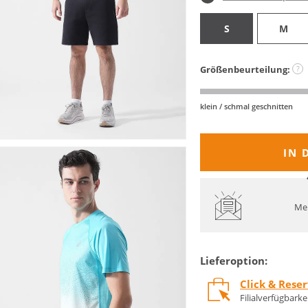
S
M
Größenbeurteilung:
?
klein / schmal geschnitten
IN 
Mel
Lieferoption:
Click & Rese
Filialverfügbark