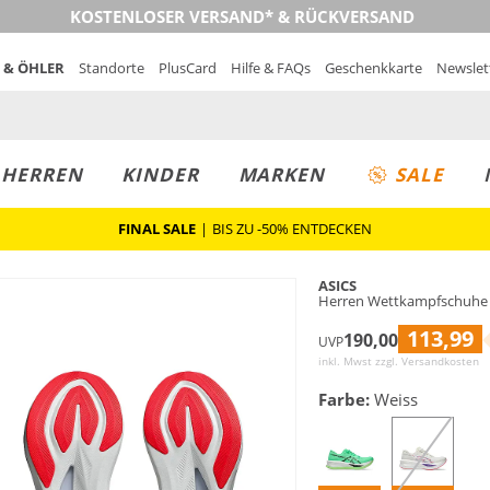
KOSTENLOSER VERSAND* & RÜCKVERSAND
 & ÖHLER
Standorte
PlusCard
Hilfe & FAQs
Geschenkkarte
Newslet
MUST-HAVE
PREIS & WERT
SALE
HERREN
KINDER
MARKEN
SALE
FINAL SALE
|
BIS ZU -50% ENTDECKEN
ASICS
Herren Wettkampfschuhe 
113,99
190,00
UVP
inkl. Mwst zzgl.
Versandkosten
Farbe:
Weiss