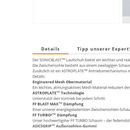
Details
Tipp unserer Exper
Der SONICBLAST™ Laufschuh bietet ein leichtes und reakt
Die Zwischensohle besteht aus einem zweilagigen Scha
Zusätzlich ist ein ASTROPLATE™ Antriebsmechanismus in d
Details:
Engineered Mesh Obermaterial
Ein leichtes, atmungsaktives Mesh-Material reduziert den
ASTROPLATE™ Technologie
Unterstützt den Vortrieb bei jedem Schritt.
FF BLAST MAX™ Dämpfung
Einer unserer energiegeladensten Zwischensohlen-Schäum
FF TURBO²™ Dämpfung
Unser hochwertigster FF TURBO Schaum – der federndste
ASICSGRIP™ Außensohlen-Gummi