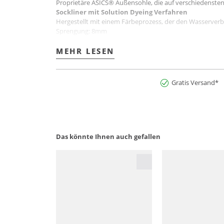
Proprietäre ASICS® Außensohle, die auf verschiedensten 
Sockliner mit Solution Dyeing Verfahren
Hergestellt mit einem Färbeprozess, der den Wasserverb
Sprengung: 8mm
Gewicht: 256g
Farbbezeichnung: Cream/Blue Fade
MEHR LESEN
MEHR LESEN
Style Nr.: 1011C083.100
Art.Nr:2900281359546
Gratis Versand*
Das könnte Ihnen auch gefallen