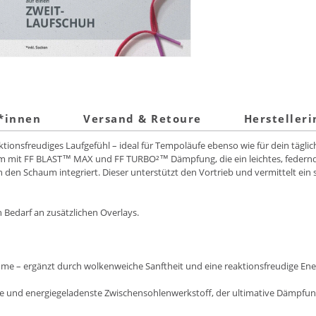
t*innen
Versand & Retoure
Hersteller
ionsfreudiges Laufgefühl – ideal für Tempoläufe ebenso wie für dein täglich
um mit FF BLAST™ MAX und FF TURBO²™ Dämpfung, die ein leichtes, federn
en Schaum integriert. Dieser unterstützt den Vortrieb und vermittelt ein s
 Bedarf an zusätzlichen Overlays.
e – ergänzt durch wolkenweiche Sanftheit und eine reaktionsfreudige Ener
 und energiegeladenste Zwischensohlenwerkstoff, der ultimative Dämpfung 