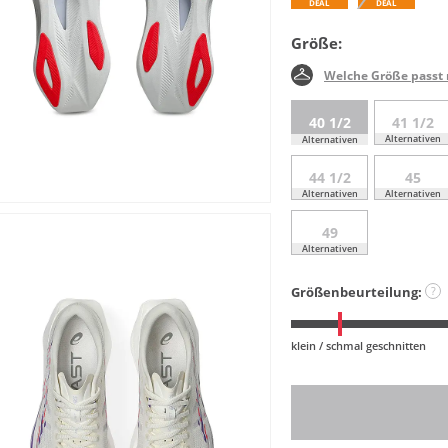
DEAL
DEAL
Größe:
Welche Größe passt 
40 1/2
41 1/2
Alternativen
Alternativen
44 1/2
45
Alternativen
Alternativen
49
Alternativen
Größenbeurteilung:
?
klein / schmal geschnitten