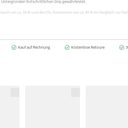
Untergründen fortschrittlichen Grip gewährleistet.
rauch um ca. 33 % und die CO₂-Emissionen um ca. 45 % im Vergleich zur he
Kauf auf Rechnung
Kostenlose Retoure
3