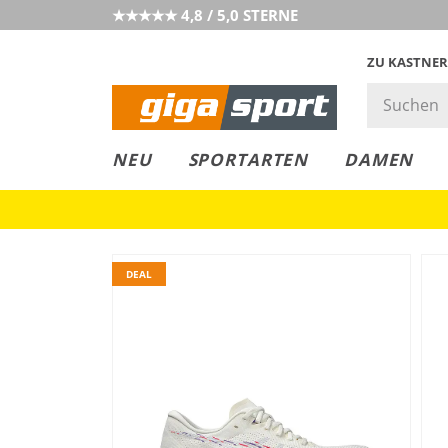
★★★★★ 4,8 / 5,0 STERNE
ZU KASTNER
GIGAGREEN
GIGASTYLE
FAHRRAD­
CLICK &
CLICK &
NEU
SPORTARTEN
DAMEN
LEASING
COLLECT
RESERVE
DEAL