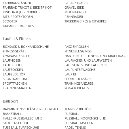
FAHRRADSTÄNDER
GEPÄCKTRÄGER
FAHRRAD TRIKOT & BIKE TRIKOT
GRAVEL BIKE
KINDER- & JUGENDBIKES
MOUNTAINBIKE
MTB PROTEKTOREN
RENNRÄDER
SCOOTER
TREKKINGBIKES & CITYBIKES
URBAN RETRO BIKES
Laufen & Fitness
BOXSACK & BOXHANDSCHUHE
FASZIENROLLEN
FITNESSGERÄTE
FITNESSLEGGINGS
GYMNASTIKBÄLLE
HANTELN FÜR FITNESS- UND KRAFTTRAINI
LAUFHOSEN
LAUFJACKEN UND LAUFWESTEN
LAUFSCHUHE
LAUFSHIRTS UND LAUFTOPS
LAUFSOCKEN
LAUFUNTERWÄSCHE
LAUFZUBEHÖR
LAUF BH
SPORTNAHRUNG
SPORTRUCKSÄCKE
SPORTTASCHEN
TRAININGSANZÜGE
TRAININGSMATTEN
YOGA & PILATES
Ballsport
BADMINTONSCHLÄGER & FEDERBALL SETS
TENNIS ZUBEHÖR
BASKETBALL
FUSSBALL
HALLENFUSSBALLSCHUHE
FUSSBALL NOCKENSCHUHE
STOLLENSCHUHE
FUSSBALLTASCHEN
FUSSBALL TURFSCHUHE
PADEL TENNIS