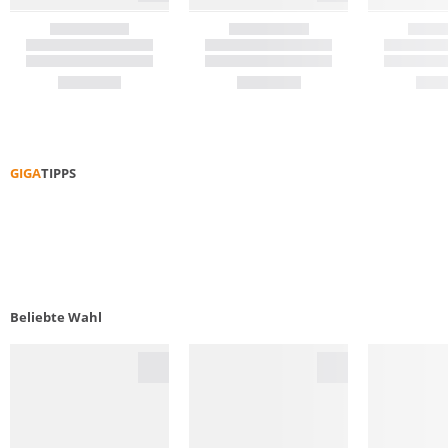
GIGA
TIPPS
E-BIK
Beliebte Wahl