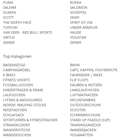
PUMA
RUKKA
SALEWA
SALOMON
SCARPA
SCHÖFFEL
SCOTT
SKINY
THE NORTH FACE
SPIRIT OF OM
TUNTURI
UNDER ARMOUR
VAN DEER - RED BULL SPORTS
VAUDE
VIRTUS
YOGISTAR
ZANIER
ZIENER
Top Kategorien
BADEANZÜGE
BIKINI
CAMPINGMÖBEL
CAPS, KAPPEN, FISCHERHÜTE
E-BIKES
FAHRRÄDER | BIKES
FITNESS SHORTS
FLIP FLOPS
FUSSBALLSOCKEN
HAUBEN & MÜTZEN
KINDERTRAGEN & KRAXE
LANGLAUFHOSEN
LAUFSOCKEN
LUFTMATRATZEN
LYCRAS & RASHGUARDS
MOUNTAINBIKE
NORDIC WALKING STÖCKE
OUTDOORSCHUHE
REISETASCHEN
SCOOTER
SCHLAFSACK
SCHWIMMSCHUHE
SPORTUHREN & FITNESSTRACKER
STAND UP PADDLE (SUP)
STRANDKLEIDER
TRAININGSANZÜGE
WANDERSTÖCKE
WANDERJACKEN
WANDERSOCKEN
YOGAMATTEN