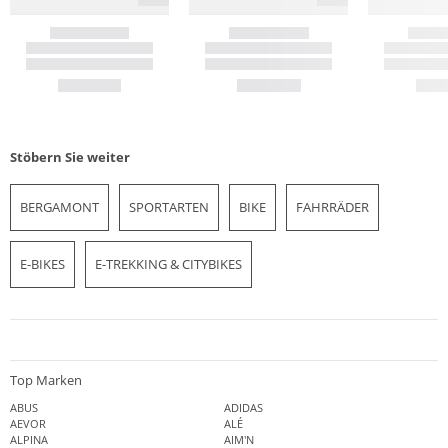
Stöbern Sie weiter
BERGAMONT
SPORTARTEN
BIKE
FAHRRÄDER
E-BIKES
E-TREKKING & CITYBIKES
Top Marken
ABUS
ADIDAS
AEVOR
ALÉ
ALPINA
AIM'N