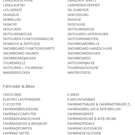
LANGLAUFSCHUHE
LANGLAUF SHIRTS
LANGLAUFSKI
LAWINENSICHERHEIT
LVS-GERÄTE
SKI ZUBEHÖR
SKIANZUG
SKIKLEIDUNG
SKIBRILLEN
SKIHOSE
SKIJACKE
SKISCHUHE
SKISOCKEN
SKITOURENHOSE
SKITOURENRÖCKE
SKITOUREN UNTERHOSEN
SKITOUREN FUNKTIONSWÄSCHE
SKITOURENWESTEN
SKIWACHS & SKIPFLEGE
SNOWBOARDBRILLE
SNOWBOARD FUNKTIONSSHIRTS
SNOWBOARD HANDSCHUHE
SNOWBOARD HAUBEN
SNOWBOARDHOSEN
SNOWBOARDJACKEN
SNOWBOARDS
TOURENFELLE
SKITOURENJACKE
SKITOUREN | TOURENSKI
TOURENSKISCHUHE
WANDERSOCKEN
WINTERSTIEFEL
Fahrräder & Bikes
CROSS BIKE
E-BIKES
ELEKTRO LASTENRÄDER
E-MOUNTAINBIKE
E-SCOOTER
FAHRRADTRÄGER & FAHRRADTRÄGER ZUB
FAHRRADBEKLEIDUNG
FAHRRADBRILLEN & MTB BRILLEN
FAHRRADCOMPUTER
FAHRRADGRIFFE
FAHRRADHANDSCHUHE
FAHRRADHELME & MTB HELME
FAHRRADJACKE & BIKEJACKE
FAHRRADPEDALE
FAHRRADPUMPEN
FAHRRAD RUCKSÄCKE
FAHRRAD SATTEL
FAHRRADSCHLÖSSER