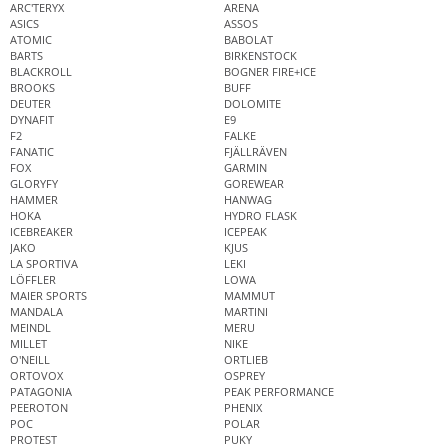
ARC'TERYX
ARENA
ASICS
ASSOS
ATOMIC
BABOLAT
BARTS
BIRKENSTOCK
BLACKROLL
BOGNER FIRE+ICE
BROOKS
BUFF
DEUTER
DOLOMITE
DYNAFIT
E9
F2
FALKE
FANATIC
FJÄLLRÄVEN
FOX
GARMIN
GLORYFY
GOREWEAR
HAMMER
HANWAG
HOKA
HYDRO FLASK
ICEBREAKER
ICEPEAK
JAKO
KJUS
LA SPORTIVA
LEKI
LÖFFLER
LOWA
MAIER SPORTS
MAMMUT
MANDALA
MARTINI
MEINDL
MERU
MILLET
NIKE
O'NEILL
ORTLIEB
ORTOVOX
OSPREY
PATAGONIA
PEAK PERFORMANCE
PEEROTON
PHENIX
POC
POLAR
PROTEST
PUKY