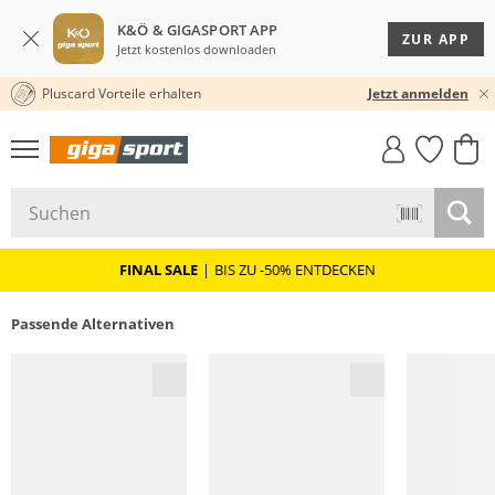
K&Ö & GIGASPORT APP
ZUR APP
Jetzt kostenlos downloaden
Pluscard Vorteile erhalten
30 TAGE RÜCKGABERECHT
Jetzt anmelden
GIGASTYLE
FAHRRAD­
CLICK &
CLICK &
MUST-HAVE
LEASING
COLLECT
RESERVE
FINAL SALE
|
BIS ZU -50% ENTDECKEN
Passende Alternativen