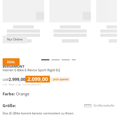
Nur Online
DEAL
BERGAMONT
Herren E-Bike E-Revox Sport Rigid EQ
2.099,00
2.999,00
Jetzt
sparen
UVP
inkl. Mwst zzgl.
Versandkosten
Farbe:
Orange
Größe:
Größentabelle
Das (E-)Bike kommt bereits vormontiert zu Ihnen