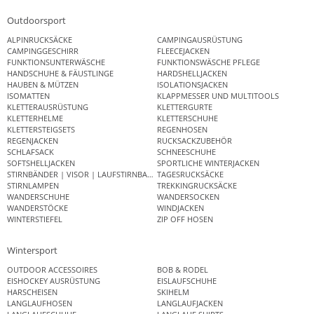
Outdoorsport
ALPINRUCKSÄCKE
CAMPINGAUSRÜSTUNG
CAMPINGGESCHIRR
FLEECEJACKEN
FUNKTIONSUNTERWÄSCHE
FUNKTIONSWÄSCHE PFLEGE
HANDSCHUHE & FÄUSTLINGE
HARDSHELLJACKEN
HAUBEN & MÜTZEN
ISOLATIONSJACKEN
ISOMATTEN
KLAPPMESSER UND MULTITOOLS
KLETTERAUSRÜSTUNG
KLETTERGURTE
KLETTERHELME
KLETTERSCHUHE
KLETTERSTEIGSETS
REGENHOSEN
REGENJACKEN
RUCKSACKZUBEHÖR
SCHLAFSACK
SCHNEESCHUHE
SOFTSHELLJACKEN
SPORTLICHE WINTERJACKEN
STIRNBÄNDER | VISOR | LAUFSTIRNBAND
TAGESRUCKSÄCKE
STIRNLAMPEN
TREKKINGRUCKSÄCKE
WANDERSCHUHE
WANDERSOCKEN
WANDERSTÖCKE
WINDJACKEN
WINTERSTIEFEL
ZIP OFF HOSEN
Wintersport
OUTDOOR ACCESSOIRES
BOB & RODEL
EISHOCKEY AUSRÜSTUNG
EISLAUFSCHUHE
HARSCHEISEN
SKIHELM
LANGLAUFHOSEN
LANGLAUFJACKEN