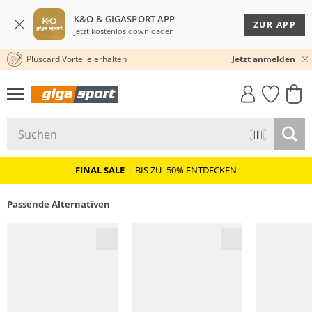
K&Ö & GIGASPORT APP
ZUR APP
Jetzt kostenlos downloaden
Pluscard Vorteile erhalten
30 TAGE RÜCKGABERECHT
Jetzt anmelden
GIGASTYLE
FAHRRAD­
CLICK &
CLICK &
MUST-HAVE
LEASING
COLLECT
RESERVE
FINAL SALE
|
BIS ZU -50% ENTDECKEN
Passende Alternativen