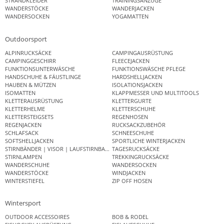
STRANDKLEIDER
TRAININGSANZÜGE
WANDERSTÖCKE
WANDERJACKEN
WANDERSOCKEN
YOGAMATTEN
Outdoorsport
ALPINRUCKSÄCKE
CAMPINGAUSRÜSTUNG
CAMPINGGESCHIRR
FLEECEJACKEN
FUNKTIONSUNTERWÄSCHE
FUNKTIONSWÄSCHE PFLEGE
HANDSCHUHE & FÄUSTLINGE
HARDSHELLJACKEN
HAUBEN & MÜTZEN
ISOLATIONSJACKEN
ISOMATTEN
KLAPPMESSER UND MULTITOOLS
KLETTERAUSRÜSTUNG
KLETTERGURTE
KLETTERHELME
KLETTERSCHUHE
KLETTERSTEIGSETS
REGENHOSEN
REGENJACKEN
RUCKSACKZUBEHÖR
SCHLAFSACK
SCHNEESCHUHE
SOFTSHELLJACKEN
SPORTLICHE WINTERJACKEN
STIRNBÄNDER | VISOR | LAUFSTIRNBAND
TAGESRUCKSÄCKE
STIRNLAMPEN
TREKKINGRUCKSÄCKE
WANDERSCHUHE
WANDERSOCKEN
WANDERSTÖCKE
WINDJACKEN
WINTERSTIEFEL
ZIP OFF HOSEN
Wintersport
OUTDOOR ACCESSOIRES
BOB & RODEL