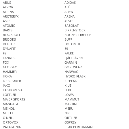
ABUS
ADIDAS
AEVOR
ALÉ
ALPINA
AIM'N
ARC'TERYX
ARENA
ASICS
ASSOS
ATOMIC
BABOLAT
BARTS
BIRKENSTOCK
BLACKROLL
BOGNER FIRE+ICE
BROOKS
BUFF
DEUTER
DOLOMITE
DYNAFIT
E9
F2
FALKE
FANATIC
FJÄLLRÄVEN
FOX
GARMIN
GLORYFY
GOREWEAR
HAMMER
HANWAG
HOKA
HYDRO FLASK
ICEBREAKER
ICEPEAK
JAKO
KJUS
LA SPORTIVA
LEKI
LÖFFLER
LOWA
MAIER SPORTS
MAMMUT
MANDALA
MARTINI
MEINDL
MERU
MILLET
NIKE
O'NEILL
ORTLIEB
ORTOVOX
OSPREY
PATAGONIA
PEAK PERFORMANCE