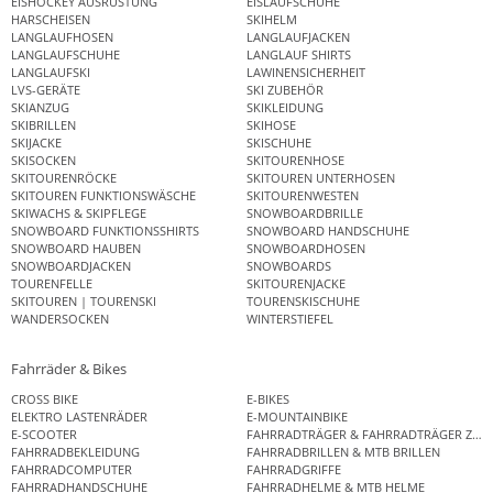
EISHOCKEY AUSRÜSTUNG
EISLAUFSCHUHE
HARSCHEISEN
SKIHELM
LANGLAUFHOSEN
LANGLAUFJACKEN
LANGLAUFSCHUHE
LANGLAUF SHIRTS
LANGLAUFSKI
LAWINENSICHERHEIT
LVS-GERÄTE
SKI ZUBEHÖR
SKIANZUG
SKIKLEIDUNG
SKIBRILLEN
SKIHOSE
SKIJACKE
SKISCHUHE
SKISOCKEN
SKITOURENHOSE
SKITOURENRÖCKE
SKITOUREN UNTERHOSEN
SKITOUREN FUNKTIONSWÄSCHE
SKITOURENWESTEN
SKIWACHS & SKIPFLEGE
SNOWBOARDBRILLE
SNOWBOARD FUNKTIONSSHIRTS
SNOWBOARD HANDSCHUHE
SNOWBOARD HAUBEN
SNOWBOARDHOSEN
SNOWBOARDJACKEN
SNOWBOARDS
TOURENFELLE
SKITOURENJACKE
SKITOUREN | TOURENSKI
TOURENSKISCHUHE
WANDERSOCKEN
WINTERSTIEFEL
Fahrräder & Bikes
CROSS BIKE
E-BIKES
ELEKTRO LASTENRÄDER
E-MOUNTAINBIKE
E-SCOOTER
FAHRRADTRÄGER & FAHRRADTRÄGER ZUB
FAHRRADBEKLEIDUNG
FAHRRADBRILLEN & MTB BRILLEN
FAHRRADCOMPUTER
FAHRRADGRIFFE
FAHRRADHANDSCHUHE
FAHRRADHELME & MTB HELME