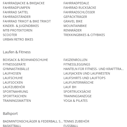
FAHRRADJACKE & BIKEJACKE
FAHRRADPEDALE
FAHRRADPUMPEN
FAHRRAD RUCKSÄCKE
FAHRRAD SATTEL
FAHRRADSCHLÖSSER
FAHRRADSTÄNDER
GEPÄCKTRÄGER
FAHRRAD TRIKOT & BIKE TRIKOT
GRAVEL BIKE
KINDER- & JUGENDBIKES
MOUNTAINBIKE
MTB PROTEKTOREN
RENNRÄDER
SCOOTER
TREKKINGBIKES & CITYBIKES
URBAN RETRO BIKES
Laufen & Fitness
BOXSACK & BOXHANDSCHUHE
FASZIENROLLEN
FITNESSGERÄTE
FITNESSLEGGINGS
GYMNASTIKBÄLLE
HANTELN FÜR FITNESS- UND KRAFTTRAINI
LAUFHOSEN
LAUFJACKEN UND LAUFWESTEN
LAUFSCHUHE
LAUFSHIRTS UND LAUFTOPS
LAUFSOCKEN
LAUFUNTERWÄSCHE
LAUFZUBEHÖR
LAUF BH
SPORTNAHRUNG
SPORTRUCKSÄCKE
SPORTTASCHEN
TRAININGSANZÜGE
TRAININGSMATTEN
YOGA & PILATES
Ballsport
BADMINTONSCHLÄGER & FEDERBALL SETS
TENNIS ZUBEHÖR
BASKETBALL
FUSSBALL