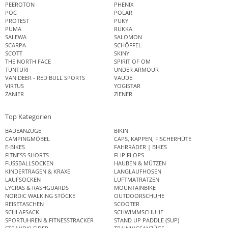
PEEROTON
PHENIX
POC
POLAR
PROTEST
PUKY
PUMA
RUKKA
SALEWA
SALOMON
SCARPA
SCHÖFFEL
SCOTT
SKINY
THE NORTH FACE
SPIRIT OF OM
TUNTURI
UNDER ARMOUR
VAN DEER - RED BULL SPORTS
VAUDE
VIRTUS
YOGISTAR
ZANIER
ZIENER
Top Kategorien
BADEANZÜGE
BIKINI
CAMPINGMÖBEL
CAPS, KAPPEN, FISCHERHÜTE
E-BIKES
FAHRRÄDER | BIKES
FITNESS SHORTS
FLIP FLOPS
FUSSBALLSOCKEN
HAUBEN & MÜTZEN
KINDERTRAGEN & KRAXE
LANGLAUFHOSEN
LAUFSOCKEN
LUFTMATRATZEN
LYCRAS & RASHGUARDS
MOUNTAINBIKE
NORDIC WALKING STÖCKE
OUTDOORSCHUHE
REISETASCHEN
SCOOTER
SCHLAFSACK
SCHWIMMSCHUHE
SPORTUHREN & FITNESSTRACKER
STAND UP PADDLE (SUP)