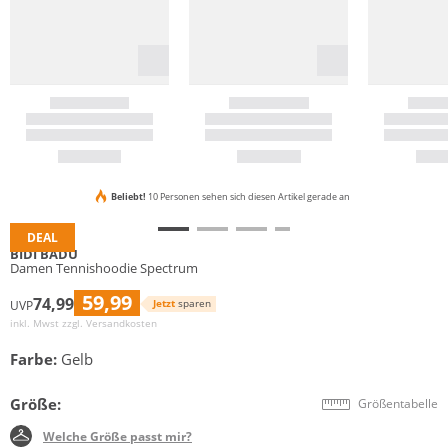
Beliebt!
10 Personen sehen sich diesen Artikel gerade an
DEAL
BIDI BADU
Damen Tennishoodie Spectrum
59,99
74,99
Jetzt
sparen
UVP
inkl. Mwst zzgl.
Versandkosten
Farbe:
Gelb
Größe:
Größentabelle
Welche Größe passt mir?