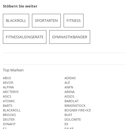
Stöbern Sie weiter
BLACKROLL
SPORTARTEN
FITNESS
FITNESSKLEINGERÄTE
GYMNASTIKBÄNDER
Top Marken
ABUS
ADIDAS
AEVOR
ALÉ
ALPINA
AIM'N
ARC'TERYX
ARENA
ASICS
ASSOS
ATOMIC
BABOLAT
BARTS
BIRKENSTOCK
BLACKROLL
BOGNER FIRE+ICE
BROOKS
BUFF
DEUTER
DOLOMITE
DYNAFIT
E9
F2
FALKE