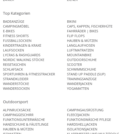
Top Kategorien
BADEANZÜGE
BIKINI
CAMPINGMÖBEL
CAPS, KAPPEN, FISCHERHÜTE
E-BIKES
FAHRRÄDER | BIKES
FITNESS SHORTS
FLIP FLOPS
FUSSBALLSOCKEN
HAUBEN & MÜTZEN
KINDERTRAGEN & KRAXE
LANGLAUFHOSEN
LAUFSOCKEN
LUFTMATRATZEN
LYCRAS & RASHGUARDS
MOUNTAINBIKE
NORDIC WALKING STÖCKE
OUTDOORSCHUHE
REISETASCHEN
SCOOTER
SCHLAFSACK
SCHWIMMSCHUHE
SPORTUHREN & FITNESSTRACKER
STAND UP PADDLE (SUP)
STRANDKLEIDER
TRAININGSANZÜGE
WANDERSTÖCKE
WANDERJACKEN
WANDERSOCKEN
YOGAMATTEN
Outdoorsport
ALPINRUCKSÄCKE
CAMPINGAUSRÜSTUNG
CAMPINGGESCHIRR
FLEECEJACKEN
FUNKTIONSUNTERWÄSCHE
FUNKTIONSWÄSCHE PFLEGE
HANDSCHUHE & FÄUSTLINGE
HARDSHELLJACKEN
HAUBEN & MÜTZEN
ISOLATIONSJACKEN
ISOMATTEN
KLAPPMESSER UND MULTITOOLS