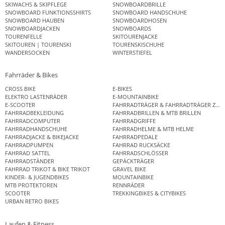
SKIWACHS & SKIPFLEGE
SNOWBOARDBRILLE
SNOWBOARD FUNKTIONSSHIRTS
SNOWBOARD HANDSCHUHE
SNOWBOARD HAUBEN
SNOWBOARDHOSEN
SNOWBOARDJACKEN
SNOWBOARDS
TOURENFELLE
SKITOURENJACKE
SKITOUREN | TOURENSKI
TOURENSKISCHUHE
WANDERSOCKEN
WINTERSTIEFEL
Fahrräder & Bikes
CROSS BIKE
E-BIKES
ELEKTRO LASTENRÄDER
E-MOUNTAINBIKE
E-SCOOTER
FAHRRADTRÄGER & FAHRRADTRÄGER ZUB
FAHRRADBEKLEIDUNG
FAHRRADBRILLEN & MTB BRILLEN
FAHRRADCOMPUTER
FAHRRADGRIFFE
FAHRRADHANDSCHUHE
FAHRRADHELME & MTB HELME
FAHRRADJACKE & BIKEJACKE
FAHRRADPEDALE
FAHRRADPUMPEN
FAHRRAD RUCKSÄCKE
FAHRRAD SATTEL
FAHRRADSCHLÖSSER
FAHRRADSTÄNDER
GEPÄCKTRÄGER
FAHRRAD TRIKOT & BIKE TRIKOT
GRAVEL BIKE
KINDER- & JUGENDBIKES
MOUNTAINBIKE
MTB PROTEKTOREN
RENNRÄDER
SCOOTER
TREKKINGBIKES & CITYBIKES
URBAN RETRO BIKES
Laufen & Fitness