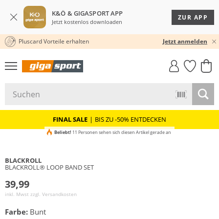
K&Ö & GIGASPORT APP
ZUR APP
Jetzt kostenlos downloaden
Pluscard Vorteile erhalten
30 TAGE RÜCKGABERECHT
Jetzt anmelden
GIGASTYLE
FAHRRAD­
CLICK &
CLICK &
MUST-HAVE
LEASING
COLLECT
RESERVE
FINAL SALE
|
BIS ZU -50% ENTDECKEN
Beliebt!
11 Personen sehen sich diesen Artikel gerade an
BLACKROLL
BLACKROLL® LOOP BAND SET
39,99
inkl. Mwst zzgl.
Versandkosten
Farbe:
Bunt