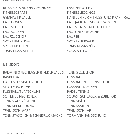
BOXSACK & BOXHANDSCHUHE
FASZIENROLLEN
FITNESSGERÄTE
FITNESSLEGGINGS
GYMNASTIKBÄLLE
HANTELN FÜR FITNESS- UND KRAFTTRAINI
LAUFHOSEN
LAUFJACKEN UND LAUFWESTEN
LAUFSCHUHE
LAUFSHIRTS UND LAUFTOPS
LAUFSOCKEN
LAUFUNTERWÄSCHE
LAUFZUBEHÖR
LAUF BH
SPORTNAHRUNG
SPORTRUCKSÄCKE
SPORTTASCHEN
TRAININGSANZÜGE
TRAININGSMATTEN
YOGA & PILATES
Ballsport
BADMINTONSCHLÄGER & FEDERBALL SETS
TENNIS ZUBEHÖR
BASKETBALL
FUSSBALL
HALLENFUSSBALLSCHUHE
FUSSBALL NOCKENSCHUHE
STOLLENSCHUHE
FUSSBALLTASCHEN
FUSSBALL TURFSCHUHE
PADEL TENNIS
SCHIENBEINSCHONER
SQUASHSCHLÄGER & ZUBEHÖR
TENNIS AUSRÜSTUNG
TENNISBÄLLE
TENNISBEKLEIDUNG
TENNISSAITEN
TENNISSCHLÄGER
TENNISSCHUHE
TENNISTASCHEN & TENNISRUCKSÄCKE
TORMANNHANDSCHUHE