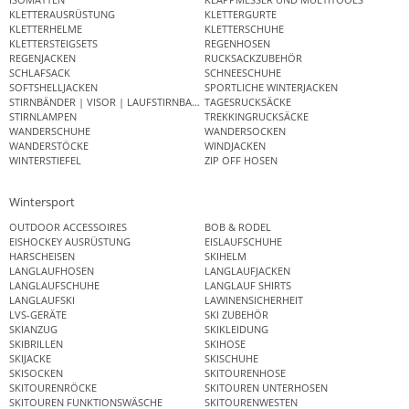
KLETTERAUSRÜSTUNG
KLETTERGURTE
KLETTERHELME
KLETTERSCHUHE
KLETTERSTEIGSETS
REGENHOSEN
REGENJACKEN
RUCKSACKZUBEHÖR
SCHLAFSACK
SCHNEESCHUHE
SOFTSHELLJACKEN
SPORTLICHE WINTERJACKEN
STIRNBÄNDER | VISOR | LAUFSTIRNBAND
TAGESRUCKSÄCKE
STIRNLAMPEN
TREKKINGRUCKSÄCKE
WANDERSCHUHE
WANDERSOCKEN
WANDERSTÖCKE
WINDJACKEN
WINTERSTIEFEL
ZIP OFF HOSEN
Wintersport
OUTDOOR ACCESSOIRES
BOB & RODEL
EISHOCKEY AUSRÜSTUNG
EISLAUFSCHUHE
HARSCHEISEN
SKIHELM
LANGLAUFHOSEN
LANGLAUFJACKEN
LANGLAUFSCHUHE
LANGLAUF SHIRTS
LANGLAUFSKI
LAWINENSICHERHEIT
LVS-GERÄTE
SKI ZUBEHÖR
SKIANZUG
SKIKLEIDUNG
SKIBRILLEN
SKIHOSE
SKIJACKE
SKISCHUHE
SKISOCKEN
SKITOURENHOSE
SKITOURENRÖCKE
SKITOUREN UNTERHOSEN
SKITOUREN FUNKTIONSWÄSCHE
SKITOURENWESTEN