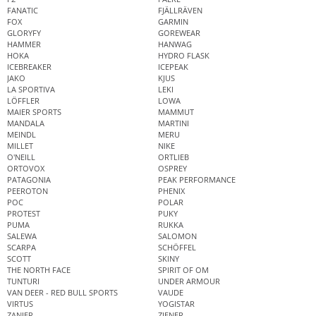
FANATIC
FJÄLLRÄVEN
FOX
GARMIN
GLORYFY
GOREWEAR
HAMMER
HANWAG
HOKA
HYDRO FLASK
ICEBREAKER
ICEPEAK
JAKO
KJUS
LA SPORTIVA
LEKI
LÖFFLER
LOWA
MAIER SPORTS
MAMMUT
MANDALA
MARTINI
MEINDL
MERU
MILLET
NIKE
O'NEILL
ORTLIEB
ORTOVOX
OSPREY
PATAGONIA
PEAK PERFORMANCE
PEEROTON
PHENIX
POC
POLAR
PROTEST
PUKY
PUMA
RUKKA
SALEWA
SALOMON
SCARPA
SCHÖFFEL
SCOTT
SKINY
THE NORTH FACE
SPIRIT OF OM
TUNTURI
UNDER ARMOUR
VAN DEER - RED BULL SPORTS
VAUDE
VIRTUS
YOGISTAR
ZANIER
ZIENER