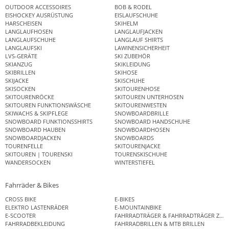
OUTDOOR ACCESSOIRES
BOB & RODEL
EISHOCKEY AUSRÜSTUNG
EISLAUFSCHUHE
HARSCHEISEN
SKIHELM
LANGLAUFHOSEN
LANGLAUFJACKEN
LANGLAUFSCHUHE
LANGLAUF SHIRTS
LANGLAUFSKI
LAWINENSICHERHEIT
LVS-GERÄTE
SKI ZUBEHÖR
SKIANZUG
SKIKLEIDUNG
SKIBRILLEN
SKIHOSE
SKIJACKE
SKISCHUHE
SKISOCKEN
SKITOURENHOSE
SKITOURENRÖCKE
SKITOUREN UNTERHOSEN
SKITOUREN FUNKTIONSWÄSCHE
SKITOURENWESTEN
SKIWACHS & SKIPFLEGE
SNOWBOARDBRILLE
SNOWBOARD FUNKTIONSSHIRTS
SNOWBOARD HANDSCHUHE
SNOWBOARD HAUBEN
SNOWBOARDHOSEN
SNOWBOARDJACKEN
SNOWBOARDS
TOURENFELLE
SKITOURENJACKE
SKITOUREN | TOURENSKI
TOURENSKISCHUHE
WANDERSOCKEN
WINTERSTIEFEL
Fahrräder & Bikes
CROSS BIKE
E-BIKES
ELEKTRO LASTENRÄDER
E-MOUNTAINBIKE
E-SCOOTER
FAHRRADTRÄGER & FAHRRADTRÄGER ZUB
FAHRRADBEKLEIDUNG
FAHRRADBRILLEN & MTB BRILLEN