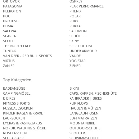
ORTOVOX
OSPREY
PATAGONIA
PEAK PERFORMANCE
PEEROTON
PHENIX
POC
POLAR
PROTEST
PUKY
PUMA
RUKKA
SALEWA
SALOMON
SCARPA
SCHÖFFEL
SCOTT
SKINY
THE NORTH FACE
SPIRIT OF OM
TUNTURI
UNDER ARMOUR
VAN DEER - RED BULL SPORTS
VAUDE
VIRTUS
YOGISTAR
ZANIER
ZIENER
Top Kategorien
BADEANZÜGE
BIKINI
CAMPINGMÖBEL
CAPS, KAPPEN, FISCHERHÜTE
E-BIKES
FAHRRÄDER | BIKES
FITNESS SHORTS
FLIP FLOPS
FUSSBALLSOCKEN
HAUBEN & MÜTZEN
KINDERTRAGEN & KRAXE
LANGLAUFHOSEN
LAUFSOCKEN
LUFTMATRATZEN
LYCRAS & RASHGUARDS
MOUNTAINBIKE
NORDIC WALKING STÖCKE
OUTDOORSCHUHE
REISETASCHEN
SCOOTER
SCHLAFSACK
SCHWIMMSCHUHE