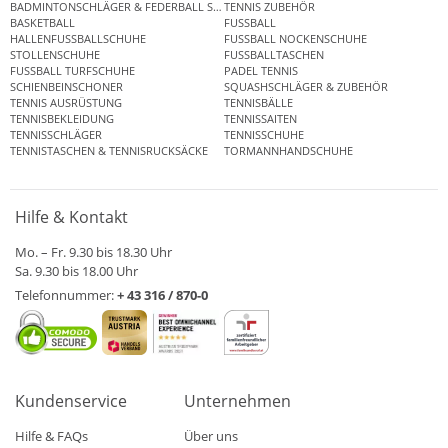
BADMINTONSCHLÄGER & FEDERBALL SETS
TENNIS ZUBEHÖR
BASKETBALL
FUSSBALL
HALLENFUSSBALLSCHUHE
FUSSBALL NOCKENSCHUHE
STOLLENSCHUHE
FUSSBALLTASCHEN
FUSSBALL TURFSCHUHE
PADEL TENNIS
SCHIENBEINSCHONER
SQUASHSCHLÄGER & ZUBEHÖR
TENNIS AUSRÜSTUNG
TENNISBÄLLE
TENNISBEKLEIDUNG
TENNISSAITEN
TENNISSCHLÄGER
TENNISSCHUHE
TENNISTASCHEN & TENNISRUCKSÄCKE
TORMANNHANDSCHUHE
Hilfe & Kontakt
Mo. – Fr. 9.30 bis 18.30 Uhr
Sa. 9.30 bis 18.00 Uhr
Telefonnummer:
+ 43 316 / 870-0
Kundenservice
Unternehmen
Hilfe & FAQs
Über uns