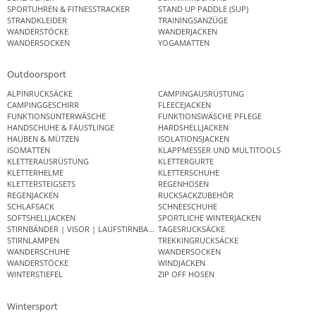
SPORTUHREN & FITNESSTRACKER
STAND UP PADDLE (SUP)
STRANDKLEIDER
TRAININGSANZÜGE
WANDERSTÖCKE
WANDERJACKEN
WANDERSOCKEN
YOGAMATTEN
Outdoorsport
ALPINRUCKSÄCKE
CAMPINGAUSRÜSTUNG
CAMPINGGESCHIRR
FLEECEJACKEN
FUNKTIONSUNTERWÄSCHE
FUNKTIONSWÄSCHE PFLEGE
HANDSCHUHE & FÄUSTLINGE
HARDSHELLJACKEN
HAUBEN & MÜTZEN
ISOLATIONSJACKEN
ISOMATTEN
KLAPPMESSER UND MULTITOOLS
KLETTERAUSRÜSTUNG
KLETTERGURTE
KLETTERHELME
KLETTERSCHUHE
KLETTERSTEIGSETS
REGENHOSEN
REGENJACKEN
RUCKSACKZUBEHÖR
SCHLAFSACK
SCHNEESCHUHE
SOFTSHELLJACKEN
SPORTLICHE WINTERJACKEN
STIRNBÄNDER | VISOR | LAUFSTIRNBAND
TAGESRUCKSÄCKE
STIRNLAMPEN
TREKKINGRUCKSÄCKE
WANDERSCHUHE
WANDERSOCKEN
WANDERSTÖCKE
WINDJACKEN
WINTERSTIEFEL
ZIP OFF HOSEN
Wintersport