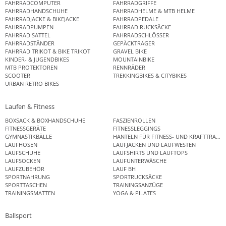
FAHRRADCOMPUTER
FAHRRADGRIFFE
FAHRRADHANDSCHUHE
FAHRRADHELME & MTB HELME
FAHRRADJACKE & BIKEJACKE
FAHRRADPEDALE
FAHRRADPUMPEN
FAHRRAD RUCKSÄCKE
FAHRRAD SATTEL
FAHRRADSCHLÖSSER
FAHRRADSTÄNDER
GEPÄCKTRÄGER
FAHRRAD TRIKOT & BIKE TRIKOT
GRAVEL BIKE
KINDER- & JUGENDBIKES
MOUNTAINBIKE
MTB PROTEKTOREN
RENNRÄDER
SCOOTER
TREKKINGBIKES & CITYBIKES
URBAN RETRO BIKES
Laufen & Fitness
BOXSACK & BOXHANDSCHUHE
FASZIENROLLEN
FITNESSGERÄTE
FITNESSLEGGINGS
GYMNASTIKBÄLLE
HANTELN FÜR FITNESS- UND KRAFTTRAINI
LAUFHOSEN
LAUFJACKEN UND LAUFWESTEN
LAUFSCHUHE
LAUFSHIRTS UND LAUFTOPS
LAUFSOCKEN
LAUFUNTERWÄSCHE
LAUFZUBEHÖR
LAUF BH
SPORTNAHRUNG
SPORTRUCKSÄCKE
SPORTTASCHEN
TRAININGSANZÜGE
TRAININGSMATTEN
YOGA & PILATES
Ballsport