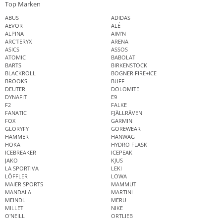
Top Marken
ABUS
ADIDAS
AEVOR
ALÉ
ALPINA
AIM'N
ARC'TERYX
ARENA
ASICS
ASSOS
ATOMIC
BABOLAT
BARTS
BIRKENSTOCK
BLACKROLL
BOGNER FIRE+ICE
BROOKS
BUFF
DEUTER
DOLOMITE
DYNAFIT
E9
F2
FALKE
FANATIC
FJÄLLRÄVEN
FOX
GARMIN
GLORYFY
GOREWEAR
HAMMER
HANWAG
HOKA
HYDRO FLASK
ICEBREAKER
ICEPEAK
JAKO
KJUS
LA SPORTIVA
LEKI
LÖFFLER
LOWA
MAIER SPORTS
MAMMUT
MANDALA
MARTINI
MEINDL
MERU
MILLET
NIKE
O'NEILL
ORTLIEB