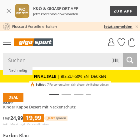
K&Ö & GIGASPORT APP
ZUR APP
Jetzt kostenlos downloaden
Pluscard Vorteile erhalten
30 TAGE RÜCKGABERECHT
Jetzt anmelden
GIGASTYLE
FAHRRAD­
CLICK &
CLICK &
MUST-HAVE
LEASING
COLLECT
RESERVE
Nachhaltig
FINAL SALE
|
BIS ZU -50% ENTDECKEN
Beliebt!
7 Personen sehen sich diesen Artikel gerade an
DEAL
BUFF
Kinder Kappe Desert mit Nackenschutz
19,99
24,99
Jetzt
sparen
UVP
inkl. Mwst zzgl.
Versandkosten
Farbe:
Blau