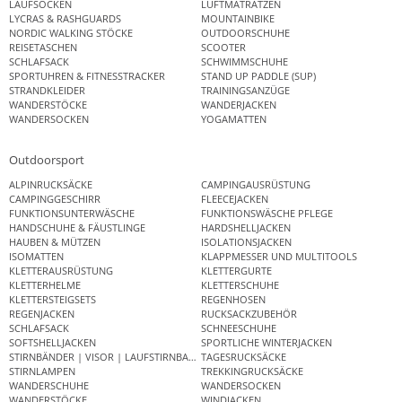
LAUFSOCKEN
LUFTMATRATZEN
LYCRAS & RASHGUARDS
MOUNTAINBIKE
NORDIC WALKING STÖCKE
OUTDOORSCHUHE
REISETASCHEN
SCOOTER
SCHLAFSACK
SCHWIMMSCHUHE
SPORTUHREN & FITNESSTRACKER
STAND UP PADDLE (SUP)
STRANDKLEIDER
TRAININGSANZÜGE
WANDERSTÖCKE
WANDERJACKEN
WANDERSOCKEN
YOGAMATTEN
Outdoorsport
ALPINRUCKSÄCKE
CAMPINGAUSRÜSTUNG
CAMPINGGESCHIRR
FLEECEJACKEN
FUNKTIONSUNTERWÄSCHE
FUNKTIONSWÄSCHE PFLEGE
HANDSCHUHE & FÄUSTLINGE
HARDSHELLJACKEN
HAUBEN & MÜTZEN
ISOLATIONSJACKEN
ISOMATTEN
KLAPPMESSER UND MULTITOOLS
KLETTERAUSRÜSTUNG
KLETTERGURTE
KLETTERHELME
KLETTERSCHUHE
KLETTERSTEIGSETS
REGENHOSEN
REGENJACKEN
RUCKSACKZUBEHÖR
SCHLAFSACK
SCHNEESCHUHE
SOFTSHELLJACKEN
SPORTLICHE WINTERJACKEN
STIRNBÄNDER | VISOR | LAUFSTIRNBAND
TAGESRUCKSÄCKE
STIRNLAMPEN
TREKKINGRUCKSÄCKE
WANDERSCHUHE
WANDERSOCKEN
WANDERSTÖCKE
WINDJACKEN