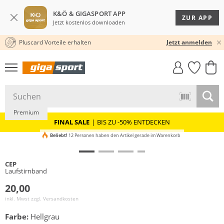
K&Ö & GIGASPORT APP
ZUR APP
Jetzt kostenlos downloaden
Pluscard Vorteile erhalten
KOSTENLOSER VERSAND* & RÜCKVERSAND
Jetzt anmelden
GIGASTYLE
FAHRRAD­
CLICK &
CLICK &
MUST-HAVE
LEASING
COLLECT
RESERVE
Premium
FINAL SALE
|
BIS ZU -50% ENTDECKEN
Beliebt!
12 Personen haben den Artikel gerade im Warenkorb
CEP
Laufstirnband
20,00
inkl. Mwst zzgl.
Versandkosten
Farbe:
Hellgrau