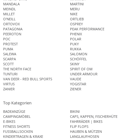
MANDALA
MARTINI
MEINDL
MERU
MILLET
NIKE
O'NEILL
ORTLIEB
ORTOVOX
OSPREY
PATAGONIA
PEAK PERFORMANCE
PEEROTON
PHENIX
POC
POLAR
PROTEST
PUKY
PUMA
RUKKA
SALEWA
SALOMON
SCARPA
SCHÖFFEL
SCOTT
SKINY
THE NORTH FACE
SPIRIT OF OM
TUNTURI
UNDER ARMOUR
VAN DEER - RED BULL SPORTS
VAUDE
VIRTUS
YOGISTAR
ZANIER
ZIENER
Top Kategorien
BADEANZÜGE
BIKINI
CAMPINGMÖBEL
CAPS, KAPPEN, FISCHERHÜTE
E-BIKES
FAHRRÄDER | BIKES
FITNESS SHORTS
FLIP FLOPS
FUSSBALLSOCKEN
HAUBEN & MÜTZEN
KINDERTRAGEN & KRAXE
LANGLAUFHOSEN