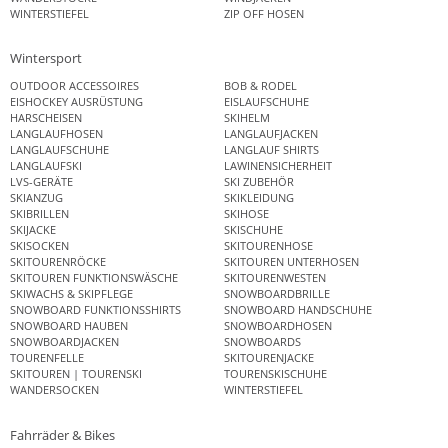
WINTERSTIEFEL
ZIP OFF HOSEN
Wintersport
OUTDOOR ACCESSOIRES
BOB & RODEL
EISHOCKEY AUSRÜSTUNG
EISLAUFSCHUHE
HARSCHEISEN
SKIHELM
LANGLAUFHOSEN
LANGLAUFJACKEN
LANGLAUFSCHUHE
LANGLAUF SHIRTS
LANGLAUFSKI
LAWINENSICHERHEIT
LVS-GERÄTE
SKI ZUBEHÖR
SKIANZUG
SKIKLEIDUNG
SKIBRILLEN
SKIHOSE
SKIJACKE
SKISCHUHE
SKISOCKEN
SKITOURENHOSE
SKITOURENRÖCKE
SKITOUREN UNTERHOSEN
SKITOUREN FUNKTIONSWÄSCHE
SKITOURENWESTEN
SKIWACHS & SKIPFLEGE
SNOWBOARDBRILLE
SNOWBOARD FUNKTIONSSHIRTS
SNOWBOARD HANDSCHUHE
SNOWBOARD HAUBEN
SNOWBOARDHOSEN
SNOWBOARDJACKEN
SNOWBOARDS
TOURENFELLE
SKITOURENJACKE
SKITOUREN | TOURENSKI
TOURENSKISCHUHE
WANDERSOCKEN
WINTERSTIEFEL
Fahrräder & Bikes