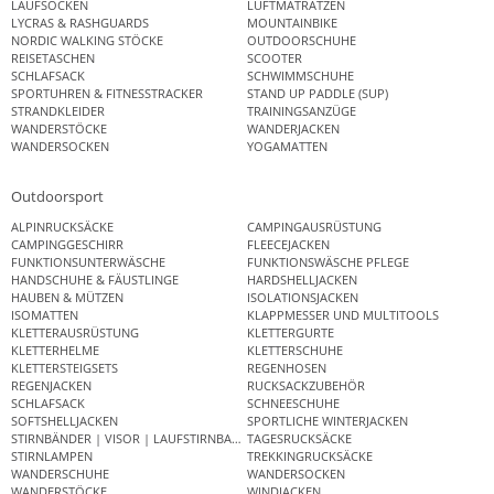
LAUFSOCKEN
LUFTMATRATZEN
LYCRAS & RASHGUARDS
MOUNTAINBIKE
NORDIC WALKING STÖCKE
OUTDOORSCHUHE
REISETASCHEN
SCOOTER
SCHLAFSACK
SCHWIMMSCHUHE
SPORTUHREN & FITNESSTRACKER
STAND UP PADDLE (SUP)
STRANDKLEIDER
TRAININGSANZÜGE
WANDERSTÖCKE
WANDERJACKEN
WANDERSOCKEN
YOGAMATTEN
Outdoorsport
ALPINRUCKSÄCKE
CAMPINGAUSRÜSTUNG
CAMPINGGESCHIRR
FLEECEJACKEN
FUNKTIONSUNTERWÄSCHE
FUNKTIONSWÄSCHE PFLEGE
HANDSCHUHE & FÄUSTLINGE
HARDSHELLJACKEN
HAUBEN & MÜTZEN
ISOLATIONSJACKEN
ISOMATTEN
KLAPPMESSER UND MULTITOOLS
KLETTERAUSRÜSTUNG
KLETTERGURTE
KLETTERHELME
KLETTERSCHUHE
KLETTERSTEIGSETS
REGENHOSEN
REGENJACKEN
RUCKSACKZUBEHÖR
SCHLAFSACK
SCHNEESCHUHE
SOFTSHELLJACKEN
SPORTLICHE WINTERJACKEN
STIRNBÄNDER | VISOR | LAUFSTIRNBAND
TAGESRUCKSÄCKE
STIRNLAMPEN
TREKKINGRUCKSÄCKE
WANDERSCHUHE
WANDERSOCKEN
WANDERSTÖCKE
WINDJACKEN