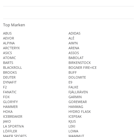
Top Marken
ABUS
ADIDAS
AEVOR
ALÉ
ALPINA
AIM'N
ARC'TERYX
ARENA
ASICS
ASSOS
ATOMIC
BABOLAT
BARTS
BIRKENSTOCK
BLACKROLL
BOGNER FIRE+ICE
BROOKS
BUFF
DEUTER
DOLOMITE
DYNAFIT
E9
F2
FALKE
FANATIC
FJÄLLRÄVEN
FOX
GARMIN
GLORYFY
GOREWEAR
HAMMER
HANWAG
HOKA
HYDRO FLASK
ICEBREAKER
ICEPEAK
JAKO
KJUS
LA SPORTIVA
LEKI
LÖFFLER
LOWA
MAIER SPORTS
MAMMUT