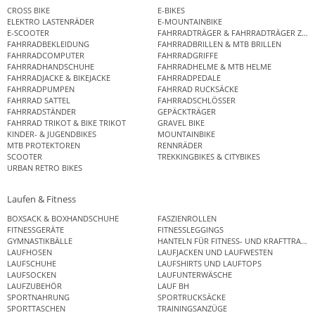
CROSS BIKE
E-BIKES
ELEKTRO LASTENRÄDER
E-MOUNTAINBIKE
E-SCOOTER
FAHRRADTRÄGER & FAHRRADTRÄGER ZUB
FAHRRADBEKLEIDUNG
FAHRRADBRILLEN & MTB BRILLEN
FAHRRADCOMPUTER
FAHRRADGRIFFE
FAHRRADHANDSCHUHE
FAHRRADHELME & MTB HELME
FAHRRADJACKE & BIKEJACKE
FAHRRADPEDALE
FAHRRADPUMPEN
FAHRRAD RUCKSÄCKE
FAHRRAD SATTEL
FAHRRADSCHLÖSSER
FAHRRADSTÄNDER
GEPÄCKTRÄGER
FAHRRAD TRIKOT & BIKE TRIKOT
GRAVEL BIKE
KINDER- & JUGENDBIKES
MOUNTAINBIKE
MTB PROTEKTOREN
RENNRÄDER
SCOOTER
TREKKINGBIKES & CITYBIKES
URBAN RETRO BIKES
Laufen & Fitness
BOXSACK & BOXHANDSCHUHE
FASZIENROLLEN
FITNESSGERÄTE
FITNESSLEGGINGS
GYMNASTIKBÄLLE
HANTELN FÜR FITNESS- UND KRAFTTRAINI
LAUFHOSEN
LAUFJACKEN UND LAUFWESTEN
LAUFSCHUHE
LAUFSHIRTS UND LAUFTOPS
LAUFSOCKEN
LAUFUNTERWÄSCHE
LAUFZUBEHÖR
LAUF BH
SPORTNAHRUNG
SPORTRUCKSÄCKE
SPORTTASCHEN
TRAININGSANZÜGE