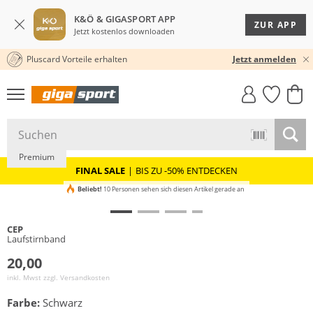
K&Ö & GIGASPORT APP
ZUR APP
Jetzt kostenlos downloaden
Pluscard Vorteile erhalten
30 TAGE RÜCKGABERECHT
Jetzt anmelden
GIGASTYLE
FAHRRAD­
CLICK &
CLICK &
MUST-HAVE
LEASING
COLLECT
RESERVE
Premium
FINAL SALE
|
BIS ZU -50% ENTDECKEN
Beliebt!
10 Personen sehen sich diesen Artikel gerade an
CEP
Laufstirnband
20,00
inkl. Mwst zzgl.
Versandkosten
Farbe:
Schwarz