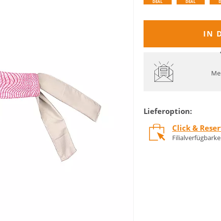
DEAL
DEAL
IN 
Mel
Lieferoption:
Click & Rese
Filialverfügbark