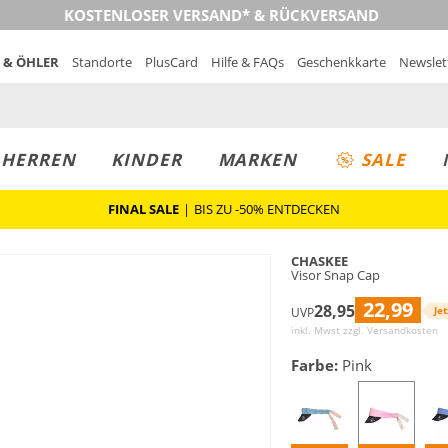
KOSTENLOSER VERSAND* & RÜCKVERSAND
 & ÖHLER
Standorte
PlusCard
Hilfe & FAQs
Geschenkkarte
Newslet
MUST-HAVE
PREIS & WERT
SALE
HERREN
KINDER
MARKEN
SALE
FINAL SALE
|
BIS ZU -50% ENTDECKEN
CHASKEE
Visor Snap Cap
22,99
28,95
Jet
UVP
inkl. Mwst zzgl.
Versandkosten
Farbe:
Pink