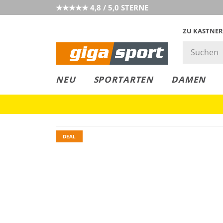
★★★★★ 4,8 / 5,0 STERNE
ZU KASTNER
GIGAGREEN
GIGASTYLE
FAHRRAD­
CLICK &
CLICK &
NEU
SPORTARTEN
DAMEN
LEASING
COLLECT
RESERVE
DEAL