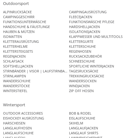
Outdoorsport
ALPINRUCKSÄCKE
CAMPINGAUSRÜSTUNG
CAMPINGGESCHIRR
FLEECEJACKEN
FUNKTIONSUNTERWÄSCHE
FUNKTIONSWÄSCHE PFLEGE
HANDSCHUHE & FÄUSTLINGE
HARDSHELLJACKEN
HAUBEN & MÜTZEN
ISOLATIONSJACKEN
ISOMATTEN
KLAPPMESSER UND MULTITOOLS
KLETTERAUSRÜSTUNG
KLETTERGURTE
KLETTERHELME
KLETTERSCHUHE
KLETTERSTEIGSETS
REGENHOSEN
REGENJACKEN
RUCKSACKZUBEHÖR
SCHLAFSACK
SCHNEESCHUHE
SOFTSHELLJACKEN
SPORTLICHE WINTERJACKEN
STIRNBÄNDER | VISOR | LAUFSTIRNBAND
TAGESRUCKSÄCKE
STIRNLAMPEN
TREKKINGRUCKSÄCKE
WANDERSCHUHE
WANDERSOCKEN
WANDERSTÖCKE
WINDJACKEN
WINTERSTIEFEL
ZIP OFF HOSEN
Wintersport
OUTDOOR ACCESSOIRES
BOB & RODEL
EISHOCKEY AUSRÜSTUNG
EISLAUFSCHUHE
HARSCHEISEN
SKIHELM
LANGLAUFHOSEN
LANGLAUFJACKEN
LANGLAUFSCHUHE
LANGLAUF SHIRTS
LANGLAUFSKI
LAWINENSICHERHEIT