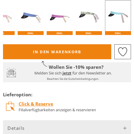
EAL
DEAL
DEAL
DEAL
DEAL
IN DEN WARENKORB
Wollen Sie -10% sparen?
Melden Sie sich
jetzt
für den Newsletter an.
Beachten Sie die Gutscheinbedingungen.
Lieferoption:
Click & Reserve
Filialverfügbarkeiten anzeigen & reservieren
Details