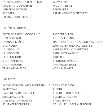
FAHRRAD TRIKOT & BIKE TRIKOT
GRAVEL BIKE
KINDER- & JUGENDBIKES
MOUNTAINBIKE
MTB PROTEKTOREN
RENNRÄDER
SCOOTER
TREKKINGBIKES & CITYBIKES
URBAN RETRO BIKES
Laufen & Fitness
BOXSACK & BOXHANDSCHUHE
FASZIENROLLEN
FITNESSGERÄTE
FITNESSLEGGINGS
GYMNASTIKBÄLLE
HANTELN FÜR FITNESS- UND KRAFTTRAINI
LAUFHOSEN
LAUFJACKEN UND LAUFWESTEN
LAUFSCHUHE
LAUFSHIRTS UND LAUFTOPS
LAUFSOCKEN
LAUFUNTERWÄSCHE
LAUFZUBEHÖR
LAUF BH
SPORTNAHRUNG
SPORTRUCKSÄCKE
SPORTTASCHEN
TRAININGSANZÜGE
TRAININGSMATTEN
YOGA & PILATES
Ballsport
BADMINTONSCHLÄGER & FEDERBALL SETS
TENNIS ZUBEHÖR
BASKETBALL
FUSSBALL
HALLENFUSSBALLSCHUHE
FUSSBALL NOCKENSCHUHE
STOLLENSCHUHE
FUSSBALLTASCHEN
FUSSBALL TURFSCHUHE
PADEL TENNIS
SCHIENBEINSCHONER
SQUASHSCHLÄGER & ZUBEHÖR