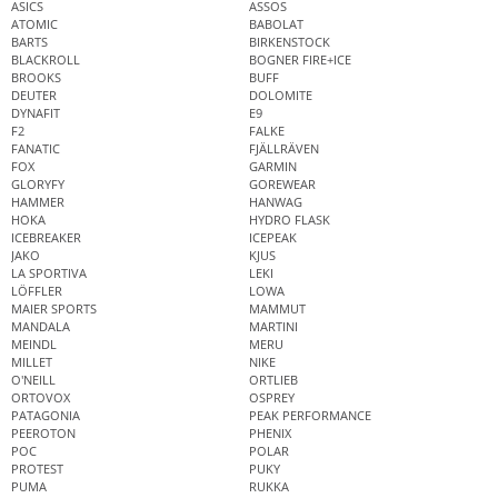
ASICS
ASSOS
ATOMIC
BABOLAT
BARTS
BIRKENSTOCK
BLACKROLL
BOGNER FIRE+ICE
BROOKS
BUFF
DEUTER
DOLOMITE
DYNAFIT
E9
F2
FALKE
FANATIC
FJÄLLRÄVEN
FOX
GARMIN
GLORYFY
GOREWEAR
HAMMER
HANWAG
HOKA
HYDRO FLASK
ICEBREAKER
ICEPEAK
JAKO
KJUS
LA SPORTIVA
LEKI
LÖFFLER
LOWA
MAIER SPORTS
MAMMUT
MANDALA
MARTINI
MEINDL
MERU
MILLET
NIKE
O'NEILL
ORTLIEB
ORTOVOX
OSPREY
PATAGONIA
PEAK PERFORMANCE
PEEROTON
PHENIX
POC
POLAR
PROTEST
PUKY
PUMA
RUKKA