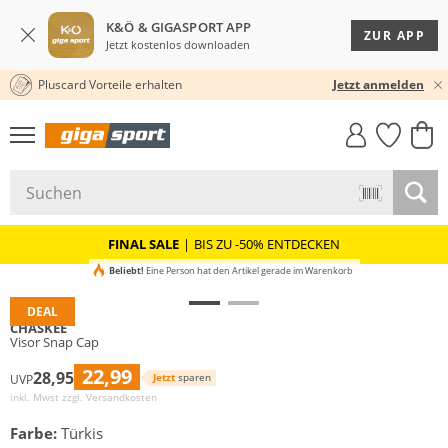
K&Ö & GIGASPORT APP
ZUR APP
Jetzt kostenlos downloaden
Pluscard Vorteile erhalten
30 TAGE RÜCKGABERECHT
Jetzt anmelden
GIGASTYLE
FAHRRAD­
CLICK &
CLICK &
MUST-HAVE
LEASING
COLLECT
RESERVE
FINAL SALE
|
BIS ZU -50% ENTDECKEN
Beliebt!
Eine Person hat den Artikel gerade im Warenkorb
DEAL
CHASKEE
Visor Snap Cap
22,99
28,95
Jetzt
sparen
UVP
inkl. Mwst zzgl.
Versandkosten
Farbe:
Türkis