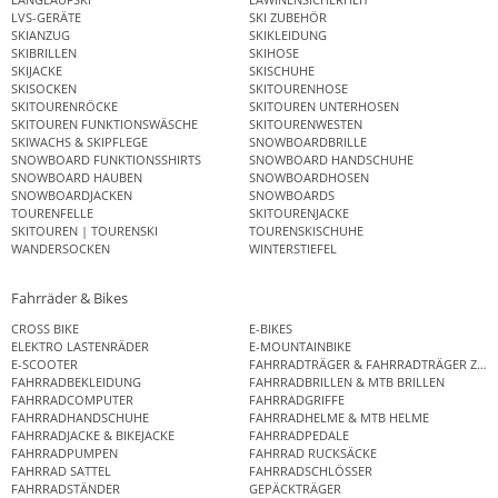
LVS-GERÄTE
SKI ZUBEHÖR
SKIANZUG
SKIKLEIDUNG
SKIBRILLEN
SKIHOSE
SKIJACKE
SKISCHUHE
SKISOCKEN
SKITOURENHOSE
SKITOURENRÖCKE
SKITOUREN UNTERHOSEN
SKITOUREN FUNKTIONSWÄSCHE
SKITOURENWESTEN
SKIWACHS & SKIPFLEGE
SNOWBOARDBRILLE
SNOWBOARD FUNKTIONSSHIRTS
SNOWBOARD HANDSCHUHE
SNOWBOARD HAUBEN
SNOWBOARDHOSEN
SNOWBOARDJACKEN
SNOWBOARDS
TOURENFELLE
SKITOURENJACKE
SKITOUREN | TOURENSKI
TOURENSKISCHUHE
WANDERSOCKEN
WINTERSTIEFEL
Fahrräder & Bikes
CROSS BIKE
E-BIKES
ELEKTRO LASTENRÄDER
E-MOUNTAINBIKE
E-SCOOTER
FAHRRADTRÄGER & FAHRRADTRÄGER ZUB
FAHRRADBEKLEIDUNG
FAHRRADBRILLEN & MTB BRILLEN
FAHRRADCOMPUTER
FAHRRADGRIFFE
FAHRRADHANDSCHUHE
FAHRRADHELME & MTB HELME
FAHRRADJACKE & BIKEJACKE
FAHRRADPEDALE
FAHRRADPUMPEN
FAHRRAD RUCKSÄCKE
FAHRRAD SATTEL
FAHRRADSCHLÖSSER
FAHRRADSTÄNDER
GEPÄCKTRÄGER