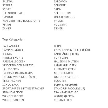
SALEWA
SALOMON
SCARPA
SCHÖFFEL
SCOTT
SKINY
THE NORTH FACE
SPIRIT OF OM
TUNTURI
UNDER ARMOUR
VAN DEER - RED BULL SPORTS
VAUDE
VIRTUS
YOGISTAR
ZANIER
ZIENER
Top Kategorien
BADEANZÜGE
BIKINI
CAMPINGMÖBEL
CAPS, KAPPEN, FISCHERHÜTE
E-BIKES
FAHRRÄDER | BIKES
FITNESS SHORTS
FLIP FLOPS
FUSSBALLSOCKEN
HAUBEN & MÜTZEN
KINDERTRAGEN & KRAXE
LANGLAUFHOSEN
LAUFSOCKEN
LUFTMATRATZEN
LYCRAS & RASHGUARDS
MOUNTAINBIKE
NORDIC WALKING STÖCKE
OUTDOORSCHUHE
REISETASCHEN
SCOOTER
SCHLAFSACK
SCHWIMMSCHUHE
SPORTUHREN & FITNESSTRACKER
STAND UP PADDLE (SUP)
STRANDKLEIDER
TRAININGSANZÜGE
WANDERSTÖCKE
WANDERJACKEN
WANDERSOCKEN
YOGAMATTEN