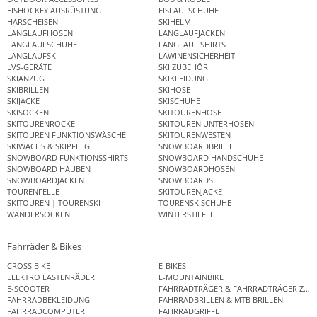
EISHOCKEY AUSRÜSTUNG
EISLAUFSCHUHE
HARSCHEISEN
SKIHELM
LANGLAUFHOSEN
LANGLAUFJACKEN
LANGLAUFSCHUHE
LANGLAUF SHIRTS
LANGLAUFSKI
LAWINENSICHERHEIT
LVS-GERÄTE
SKI ZUBEHÖR
SKIANZUG
SKIKLEIDUNG
SKIBRILLEN
SKIHOSE
SKIJACKE
SKISCHUHE
SKISOCKEN
SKITOURENHOSE
SKITOURENRÖCKE
SKITOUREN UNTERHOSEN
SKITOUREN FUNKTIONSWÄSCHE
SKITOURENWESTEN
SKIWACHS & SKIPFLEGE
SNOWBOARDBRILLE
SNOWBOARD FUNKTIONSSHIRTS
SNOWBOARD HANDSCHUHE
SNOWBOARD HAUBEN
SNOWBOARDHOSEN
SNOWBOARDJACKEN
SNOWBOARDS
TOURENFELLE
SKITOURENJACKE
SKITOUREN | TOURENSKI
TOURENSKISCHUHE
WANDERSOCKEN
WINTERSTIEFEL
Fahrräder & Bikes
CROSS BIKE
E-BIKES
ELEKTRO LASTENRÄDER
E-MOUNTAINBIKE
E-SCOOTER
FAHRRADTRÄGER & FAHRRADTRÄGER ZUB
FAHRRADBEKLEIDUNG
FAHRRADBRILLEN & MTB BRILLEN
FAHRRADCOMPUTER
FAHRRADGRIFFE