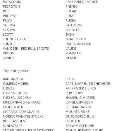
PATAGONIA
PEAK PERFORMANCE
PEEROTON
PHENIX
POC
POLAR
PROTEST
PUKY
PUMA
RUKKA
SALEWA
SALOMON
SCARPA
SCHÖFFEL
SCOTT
SKINY
THE NORTH FACE
SPIRIT OF OM
TUNTURI
UNDER ARMOUR
VAN DEER - RED BULL SPORTS
VAUDE
VIRTUS
YOGISTAR
ZANIER
ZIENER
Top Kategorien
BADEANZÜGE
BIKINI
CAMPINGMÖBEL
CAPS, KAPPEN, FISCHERHÜTE
E-BIKES
FAHRRÄDER | BIKES
FITNESS SHORTS
FLIP FLOPS
FUSSBALLSOCKEN
HAUBEN & MÜTZEN
KINDERTRAGEN & KRAXE
LANGLAUFHOSEN
LAUFSOCKEN
LUFTMATRATZEN
LYCRAS & RASHGUARDS
MOUNTAINBIKE
NORDIC WALKING STÖCKE
OUTDOORSCHUHE
REISETASCHEN
SCOOTER
SCHLAFSACK
SCHWIMMSCHUHE
SPORTUHREN & FITNESSTRACKER
STAND UP PADDLE (SUP)