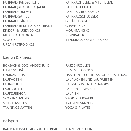
FAHRRADHANDSCHUHE
FAHRRADHELME & MTB HELME
FAHRRADJACKE & BIKEJACKE
FAHRRADPEDALE
FAHRRADPUMPEN
FAHRRAD RUCKSÄCKE
FAHRRAD SATTEL
FAHRRADSCHLÖSSER
FAHRRADSTÄNDER
GEPÄCKTRÄGER
FAHRRAD TRIKOT & BIKE TRIKOT
GRAVEL BIKE
KINDER- & JUGENDBIKES
MOUNTAINBIKE
MTB PROTEKTOREN
RENNRÄDER
SCOOTER
TREKKINGBIKES & CITYBIKES
URBAN RETRO BIKES
Laufen & Fitness
BOXSACK & BOXHANDSCHUHE
FASZIENROLLEN
FITNESSGERÄTE
FITNESSLEGGINGS
GYMNASTIKBÄLLE
HANTELN FÜR FITNESS- UND KRAFTTRAINI
LAUFHOSEN
LAUFJACKEN UND LAUFWESTEN
LAUFSCHUHE
LAUFSHIRTS UND LAUFTOPS
LAUFSOCKEN
LAUFUNTERWÄSCHE
LAUFZUBEHÖR
LAUF BH
SPORTNAHRUNG
SPORTRUCKSÄCKE
SPORTTASCHEN
TRAININGSANZÜGE
TRAININGSMATTEN
YOGA & PILATES
Ballsport
BADMINTONSCHLÄGER & FEDERBALL SETS
TENNIS ZUBEHÖR