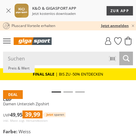
K&Ö & GIGASPORT APP
ZUR APP
Jetzt kostenlos downloaden
Pluscard Vorteile erhalten
30 TAGE RÜCKGABERECHT
Jetzt anmelden
GIGASTYLE
FAHRRAD­
CLICK &
CLICK &
MUST-HAVE
LEASING
COLLECT
RESERVE
Preis & Wert
FINAL SALE
|
BIS ZU -50% ENTDECKEN
DEAL
CMP
Damen Unterzieh Zipshirt
39,99
49,95
Jetzt
sparen
UVP
inkl. Mwst zzgl.
Versandkosten
Farbe:
Weiss