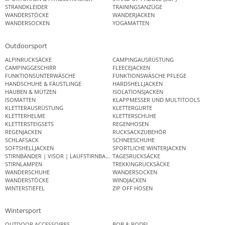
STRANDKLEIDER
TRAININGSANZÜGE
WANDERSTÖCKE
WANDERJACKEN
WANDERSOCKEN
YOGAMATTEN
Outdoorsport
ALPINRUCKSÄCKE
CAMPINGAUSRÜSTUNG
CAMPINGGESCHIRR
FLEECEJACKEN
FUNKTIONSUNTERWÄSCHE
FUNKTIONSWÄSCHE PFLEGE
HANDSCHUHE & FÄUSTLINGE
HARDSHELLJACKEN
HAUBEN & MÜTZEN
ISOLATIONSJACKEN
ISOMATTEN
KLAPPMESSER UND MULTITOOLS
KLETTERAUSRÜSTUNG
KLETTERGURTE
KLETTERHELME
KLETTERSCHUHE
KLETTERSTEIGSETS
REGENHOSEN
REGENJACKEN
RUCKSACKZUBEHÖR
SCHLAFSACK
SCHNEESCHUHE
SOFTSHELLJACKEN
SPORTLICHE WINTERJACKEN
STIRNBÄNDER | VISOR | LAUFSTIRNBAND
TAGESRUCKSÄCKE
STIRNLAMPEN
TREKKINGRUCKSÄCKE
WANDERSCHUHE
WANDERSOCKEN
WANDERSTÖCKE
WINDJACKEN
WINTERSTIEFEL
ZIP OFF HOSEN
Wintersport
OUTDOOR ACCESSOIRES
BOB & RODEL