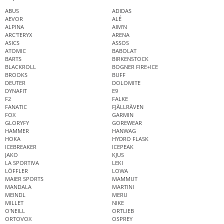
ABUS
ADIDAS
AEVOR
ALÉ
ALPINA
AIM'N
ARC'TERYX
ARENA
ASICS
ASSOS
ATOMIC
BABOLAT
BARTS
BIRKENSTOCK
BLACKROLL
BOGNER FIRE+ICE
BROOKS
BUFF
DEUTER
DOLOMITE
DYNAFIT
E9
F2
FALKE
FANATIC
FJÄLLRÄVEN
FOX
GARMIN
GLORYFY
GOREWEAR
HAMMER
HANWAG
HOKA
HYDRO FLASK
ICEBREAKER
ICEPEAK
JAKO
KJUS
LA SPORTIVA
LEKI
LÖFFLER
LOWA
MAIER SPORTS
MAMMUT
MANDALA
MARTINI
MEINDL
MERU
MILLET
NIKE
O'NEILL
ORTLIEB
ORTOVOX
OSPREY