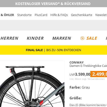
KOSTENLOSER VERSAND* & RÜCKVERSAND
 & ÖHLER
Standorte
PlusCard
Hilfe & FAQs
Geschenkkarte
Newslet
MUST-HAVE
PREIS & WERT
SALE
HERREN
KINDER
MARKEN
SALE
FINAL SALE
|
BIS ZU -50% ENTDECKEN
CONWAY
Damen E-Trekkingbike Cair
2.499,
3.599,00
UVP
inkl. Mwst zzgl.
Versandkosten
Farbe:
Grau
Größe:
Das (E-)Bike kommt bereits 