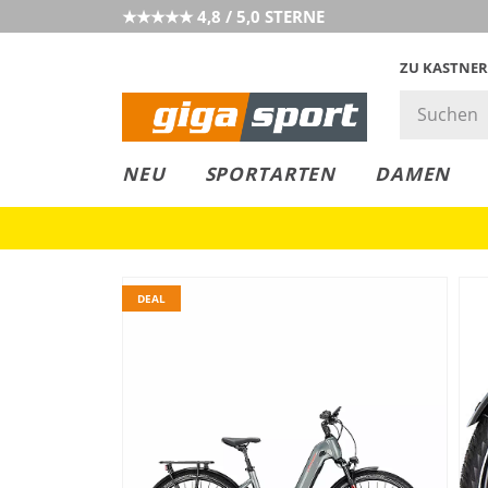
★★★★★ 4,8 / 5,0 STERNE
ZU KASTNER
GIGAGREEN
GIGASTYLE
FAHRRAD­
CLICK &
CLICK &
NEU
SPORTARTEN
DAMEN
LEASING
COLLECT
RESERVE
DEAL