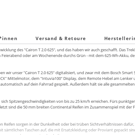
t*innen
Versand & Retoure
Hersteller
twicklung des "Cairon T 2.0 625", und das haben wir auch geschafft. Das Trek
ach Feierabend oder am Wochenende durchs Grün - mit dem 625-Wh-Akku, der
en wir unser "Cairon T 2.0 625" digitalisiert, und zwar mit dem Bosch Smart
 Mittelmotor, dem "Intuvia100" Display, dem Remote Hebel am Lenker und d
utomatisch auf dein Fahrrad gespielt. Außerdem hält sie alle gesammelten
 sich Spitzengeschwindigkeiten von bis zu 25 km/h erreichen. Fürs punktg
etzt sind die 50 mm breiten Continental Reifen im Zusammenspiel mit der F
n Reifen sorgen in der Dunkelheit oder bei trüben Sichtverhältnissen dafür
 sämtlichen Taschen auf, die mit Ersatzkleidung oder Proviant gepackt si