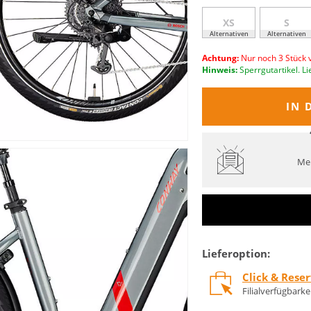
XS
S
Alternativen
Alternativen
Achtung:
Nur noch 3 Stück 
Hinweis:
Sperrgutartikel. Li
IN 
Mel
Lieferoption:
Click & Rese
Filialverfügbark