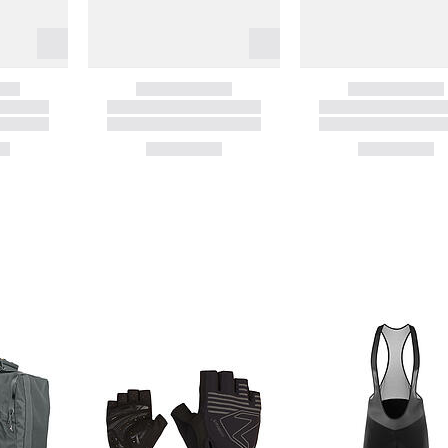
, 32 Loch, Schnellspanner, schwarz
, 8/9/10-fach HG, 32 Loch, Schnellspanner, schwarz
lex
lex
cksweep 9°, Upsweep 5°, schwarz
erklemmung, 65 mm lang, schwarz
Offset, schwarz
F-Fix, schwarz
ochabstand, schwarz matt