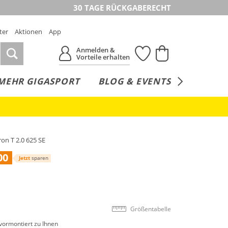
30 TAGE RÜCKGABERECHT
ter
Aktionen
App
Anmelden &
Vorteile erhalten
MEHR GIGASPORT
BLOG & EVENTS
SERVICE
on T 2.0 625 SE
00
Jetzt
sparen
Größentabelle
vormontiert zu Ihnen