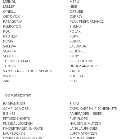
MEINDL
MERU
MILLET
NIKE
O'NEILL
ORTLIEB
ORTOVOX
OSPREY
PATAGONIA
PEAK PERFORMANCE
PEEROTON
PHENIX
POC
POLAR
PROTEST
PUKY
PUMA
RUKKA
SALEWA
SALOMON
SCARPA
SCHÖFFEL
SCOTT
SKINY
THE NORTH FACE
SPIRIT OF OM
TUNTURI
UNDER ARMOUR
VAN DEER - RED BULL SPORTS
VAUDE
VIRTUS
YOGISTAR
ZANIER
ZIENER
Top Kategorien
BADEANZÜGE
BIKINI
CAMPINGMÖBEL
CAPS, KAPPEN, FISCHERHÜTE
E-BIKES
FAHRRÄDER | BIKES
FITNESS SHORTS
FLIP FLOPS
FUSSBALLSOCKEN
HAUBEN & MÜTZEN
KINDERTRAGEN & KRAXE
LANGLAUFHOSEN
LAUFSOCKEN
LUFTMATRATZEN
LYCRAS & RASHGUARDS
MOUNTAINBIKE