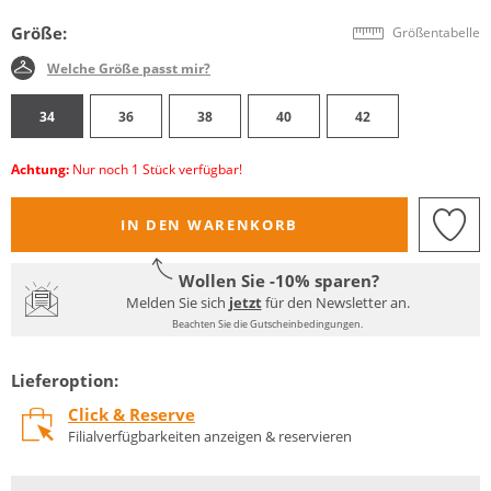
Größe:
Größentabelle
Welche Größe passt mir?
34
36
38
40
42
Achtung:
Nur noch 1 Stück verfügbar!
IN DEN WARENKORB
Wollen Sie -10% sparen?
Melden Sie sich
jetzt
für den Newsletter an.
Beachten Sie die Gutscheinbedingungen.
Lieferoption:
Click & Reserve
Filialverfügbarkeiten anzeigen & reservieren