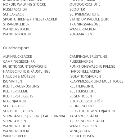
NORDIC WALKING STÖCKE
OUTDOORSCHUHE
REISETASCHEN
SCOOTER
SCHLAFSACK
SCHWIMMSCHUHE
SPORTUHREN & FITNESSTRACKER
STAND UP PADDLE (SUP)
STRANDKLEIDER
TRAININGSANZÜGE
WANDERSTÖCKE
WANDERJACKEN
WANDERSOCKEN
YOGAMATTEN
Outdoorsport
ALPINRUCKSÄCKE
CAMPINGAUSRÜSTUNG
CAMPINGGESCHIRR
FLEECEJACKEN
FUNKTIONSUNTERWÄSCHE
FUNKTIONSWÄSCHE PFLEGE
HANDSCHUHE & FÄUSTLINGE
HARDSHELLJACKEN
HAUBEN & MÜTZEN
ISOLATIONSJACKEN
ISOMATTEN
KLAPPMESSER UND MULTITOOLS
KLETTERAUSRÜSTUNG
KLETTERGURTE
KLETTERHELME
KLETTERSCHUHE
KLETTERSTEIGSETS
REGENHOSEN
REGENJACKEN
RUCKSACKZUBEHÖR
SCHLAFSACK
SCHNEESCHUHE
SOFTSHELLJACKEN
SPORTLICHE WINTERJACKEN
STIRNBÄNDER | VISOR | LAUFSTIRNBAND
TAGESRUCKSÄCKE
STIRNLAMPEN
TREKKINGRUCKSÄCKE
WANDERSCHUHE
WANDERSOCKEN
WANDERSTÖCKE
WINDJACKEN
WINTERSTIEFEL
ZIP OFF HOSEN