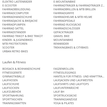
ELEKTRO LASTENRÄDER
E-MOUNTAINBIKE
E-SCOOTER
FAHRRADTRÄGER & FAHRRADTRÄGER ZUB
FAHRRADBEKLEIDUNG
FAHRRADBRILLEN & MTB BRILLEN
FAHRRADCOMPUTER
FAHRRADGRIFFE
FAHRRADHANDSCHUHE
FAHRRADHELME & MTB HELME
FAHRRADJACKE & BIKEJACKE
FAHRRADPEDALE
FAHRRADPUMPEN
FAHRRAD RUCKSÄCKE
FAHRRAD SATTEL
FAHRRADSCHLÖSSER
FAHRRADSTÄNDER
GEPÄCKTRÄGER
FAHRRAD TRIKOT & BIKE TRIKOT
GRAVEL BIKE
KINDER- & JUGENDBIKES
MOUNTAINBIKE
MTB PROTEKTOREN
RENNRÄDER
SCOOTER
TREKKINGBIKES & CITYBIKES
URBAN RETRO BIKES
Laufen & Fitness
BOXSACK & BOXHANDSCHUHE
FASZIENROLLEN
FITNESSGERÄTE
FITNESSLEGGINGS
GYMNASTIKBÄLLE
HANTELN FÜR FITNESS- UND KRAFTTRAINI
LAUFHOSEN
LAUFJACKEN UND LAUFWESTEN
LAUFSCHUHE
LAUFSHIRTS UND LAUFTOPS
LAUFSOCKEN
LAUFUNTERWÄSCHE
LAUFZUBEHÖR
LAUF BH
SPORTNAHRUNG
SPORTRUCKSÄCKE
SPORTTASCHEN
TRAININGSANZÜGE
TRAININGSMATTEN
YOGA & PILATES