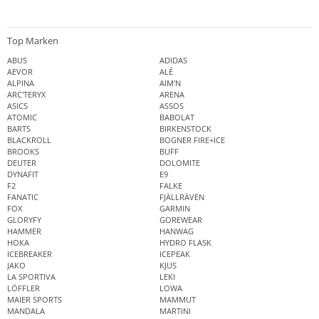
Top Marken
ABUS
ADIDAS
AEVOR
ALÉ
ALPINA
AIM'N
ARC'TERYX
ARENA
ASICS
ASSOS
ATOMIC
BABOLAT
BARTS
BIRKENSTOCK
BLACKROLL
BOGNER FIRE+ICE
BROOKS
BUFF
DEUTER
DOLOMITE
DYNAFIT
E9
F2
FALKE
FANATIC
FJÄLLRÄVEN
FOX
GARMIN
GLORYFY
GOREWEAR
HAMMER
HANWAG
HOKA
HYDRO FLASK
ICEBREAKER
ICEPEAK
JAKO
KJUS
LA SPORTIVA
LEKI
LÖFFLER
LOWA
MAIER SPORTS
MAMMUT
MANDALA
MARTINI