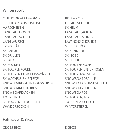
Wintersport
OUTDOOR ACCESSOIRES
BOB & RODEL
EISHOCKEY AUSRÜSTUNG
EISLAUFSCHUHE
HARSCHEISEN
SKIHELM
LANGLAUFHOSEN
LANGLAUFJACKEN
LANGLAUFSCHUHE
LANGLAUF SHIRTS
LANGLAUFSKI
LAWINENSICHERHEIT
LVS-GERÄTE
SKI ZUBEHÖR
SKIANZUG
SKIKLEIDUNG
SKIBRILLEN
SKIHOSE
SKIJACKE
SKISCHUHE
SKISOCKEN
SKITOURENHOSE
SKITOURENRÖCKE
SKITOUREN UNTERHOSEN
SKITOUREN FUNKTIONSWÄSCHE
SKITOURENWESTEN
SKIWACHS & SKIPFLEGE
SNOWBOARDBRILLE
SNOWBOARD FUNKTIONSSHIRTS
SNOWBOARD HANDSCHUHE
SNOWBOARD HAUBEN
SNOWBOARDHOSEN
SNOWBOARDJACKEN
SNOWBOARDS
TOURENFELLE
SKITOURENJACKE
SKITOUREN | TOURENSKI
TOURENSKISCHUHE
WANDERSOCKEN
WINTERSTIEFEL
Fahrräder & Bikes
CROSS BIKE
E-BIKES