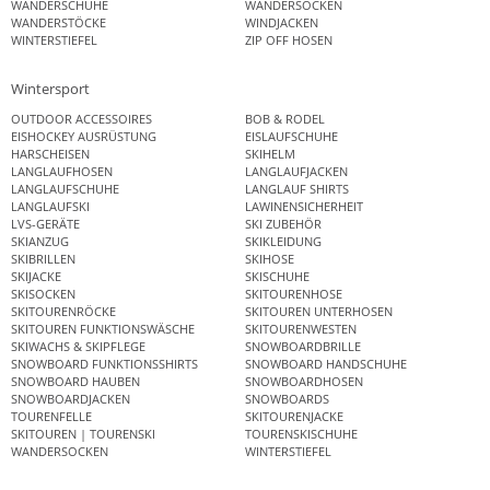
WANDERSCHUHE
WANDERSOCKEN
WANDERSTÖCKE
WINDJACKEN
WINTERSTIEFEL
ZIP OFF HOSEN
Wintersport
OUTDOOR ACCESSOIRES
BOB & RODEL
EISHOCKEY AUSRÜSTUNG
EISLAUFSCHUHE
HARSCHEISEN
SKIHELM
LANGLAUFHOSEN
LANGLAUFJACKEN
LANGLAUFSCHUHE
LANGLAUF SHIRTS
LANGLAUFSKI
LAWINENSICHERHEIT
LVS-GERÄTE
SKI ZUBEHÖR
SKIANZUG
SKIKLEIDUNG
SKIBRILLEN
SKIHOSE
SKIJACKE
SKISCHUHE
SKISOCKEN
SKITOURENHOSE
SKITOURENRÖCKE
SKITOUREN UNTERHOSEN
SKITOUREN FUNKTIONSWÄSCHE
SKITOURENWESTEN
SKIWACHS & SKIPFLEGE
SNOWBOARDBRILLE
SNOWBOARD FUNKTIONSSHIRTS
SNOWBOARD HANDSCHUHE
SNOWBOARD HAUBEN
SNOWBOARDHOSEN
SNOWBOARDJACKEN
SNOWBOARDS
TOURENFELLE
SKITOURENJACKE
SKITOUREN | TOURENSKI
TOURENSKISCHUHE
WANDERSOCKEN
WINTERSTIEFEL