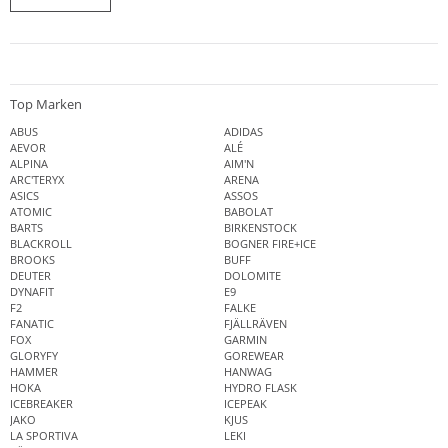
Top Marken
ABUS
ADIDAS
AEVOR
ALÉ
ALPINA
AIM'N
ARC'TERYX
ARENA
ASICS
ASSOS
ATOMIC
BABOLAT
BARTS
BIRKENSTOCK
BLACKROLL
BOGNER FIRE+ICE
BROOKS
BUFF
DEUTER
DOLOMITE
DYNAFIT
E9
F2
FALKE
FANATIC
FJÄLLRÄVEN
FOX
GARMIN
GLORYFY
GOREWEAR
HAMMER
HANWAG
HOKA
HYDRO FLASK
ICEBREAKER
ICEPEAK
JAKO
KJUS
LA SPORTIVA
LEKI