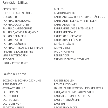
Fahrräder & Bikes
CROSS BIKE
E-BIKES
ELEKTRO LASTENRÄDER
E-MOUNTAINBIKE
E-SCOOTER
FAHRRADTRÄGER & FAHRRADTRÄGER ZUB
FAHRRADBEKLEIDUNG
FAHRRADBRILLEN & MTB BRILLEN
FAHRRADCOMPUTER
FAHRRADGRIFFE
FAHRRADHANDSCHUHE
FAHRRADHELME & MTB HELME
FAHRRADJACKE & BIKEJACKE
FAHRRADPEDALE
FAHRRADPUMPEN
FAHRRAD RUCKSÄCKE
FAHRRAD SATTEL
FAHRRADSCHLÖSSER
FAHRRADSTÄNDER
GEPÄCKTRÄGER
FAHRRAD TRIKOT & BIKE TRIKOT
GRAVEL BIKE
KINDER- & JUGENDBIKES
MOUNTAINBIKE
MTB PROTEKTOREN
RENNRÄDER
SCOOTER
TREKKINGBIKES & CITYBIKES
URBAN RETRO BIKES
Laufen & Fitness
BOXSACK & BOXHANDSCHUHE
FASZIENROLLEN
FITNESSGERÄTE
FITNESSLEGGINGS
GYMNASTIKBÄLLE
HANTELN FÜR FITNESS- UND KRAFTTRAINI
LAUFHOSEN
LAUFJACKEN UND LAUFWESTEN
LAUFSCHUHE
LAUFSHIRTS UND LAUFTOPS
LAUFSOCKEN
LAUFUNTERWÄSCHE
LAUFZUBEHÖR
LAUF BH
SPORTNAHRUNG
SPORTRUCKSÄCKE