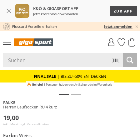
K&Ö & GIGASPORT APP
ZUR APP
Jetzt kostenlos downloaden
Pluscard Vorteile erhalten
30 TAGE RÜCKGABERECHT
Jetzt anmelden
GIGASTYLE
FAHRRAD­
CLICK &
CLICK &
MUST-HAVE
LEASING
COLLECT
RESERVE
FINAL SALE
|
BIS ZU -50% ENTDECKEN
Beliebt!
3 Personen haben den Artikel gerade im Warenkorb
FALKE
Herren Laufsocken RU 4 kurz
19,00
inkl. Mwst zzgl.
Versandkosten
Farbe:
Weiss