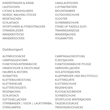
KINDERTRAGEN & KRAXE
LANGLAUFHOSEN
LAUFSOCKEN
LUFTMATRATZEN
LYCRAS & RASHGUARDS
MOUNTAINBIKE
NORDIC WALKING STÖCKE
OUTDOORSCHUHE
REISETASCHEN
SCOOTER
SCHLAFSACK
SCHWIMMSCHUHE
SPORTUHREN & FITNESSTRACKER
STAND UP PADDLE (SUP)
STRANDKLEIDER
TRAININGSANZÜGE
WANDERSTÖCKE
WANDERJACKEN
WANDERSOCKEN
YOGAMATTEN
Outdoorsport
ALPINRUCKSÄCKE
CAMPINGAUSRÜSTUNG
CAMPINGGESCHIRR
FLEECEJACKEN
FUNKTIONSUNTERWÄSCHE
FUNKTIONSWÄSCHE PFLEGE
HANDSCHUHE & FÄUSTLINGE
HARDSHELLJACKEN
HAUBEN & MÜTZEN
ISOLATIONSJACKEN
ISOMATTEN
KLAPPMESSER UND MULTITOOLS
KLETTERAUSRÜSTUNG
KLETTERGURTE
KLETTERHELME
KLETTERSCHUHE
KLETTERSTEIGSETS
REGENHOSEN
REGENJACKEN
RUCKSACKZUBEHÖR
SCHLAFSACK
SCHNEESCHUHE
SOFTSHELLJACKEN
SPORTLICHE WINTERJACKEN
STIRNBÄNDER | VISOR | LAUFSTIRNBAND
TAGESRUCKSÄCKE
STIRNLAMPEN
TREKKINGRUCKSÄCKE