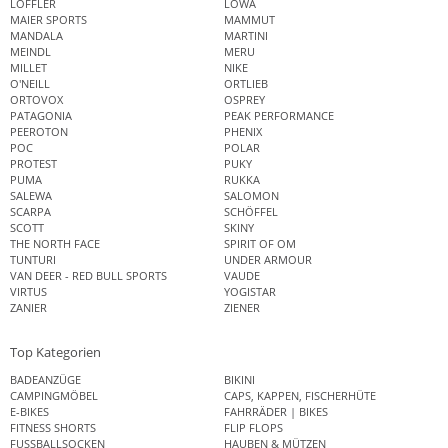
LÖFFLER
LOWA
MAIER SPORTS
MAMMUT
MANDALA
MARTINI
MEINDL
MERU
MILLET
NIKE
O'NEILL
ORTLIEB
ORTOVOX
OSPREY
PATAGONIA
PEAK PERFORMANCE
PEEROTON
PHENIX
POC
POLAR
PROTEST
PUKY
PUMA
RUKKA
SALEWA
SALOMON
SCARPA
SCHÖFFEL
SCOTT
SKINY
THE NORTH FACE
SPIRIT OF OM
TUNTURI
UNDER ARMOUR
VAN DEER - RED BULL SPORTS
VAUDE
VIRTUS
YOGISTAR
ZANIER
ZIENER
Top Kategorien
BADEANZÜGE
BIKINI
CAMPINGMÖBEL
CAPS, KAPPEN, FISCHERHÜTE
E-BIKES
FAHRRÄDER | BIKES
FITNESS SHORTS
FLIP FLOPS
FUSSBALLSOCKEN
HAUBEN & MÜTZEN