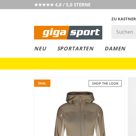
★★★★★ 4,8 / 5,0 STERNE
ZU KASTNER
GIGAGREEN
GIGASTYLE
FAHRRAD­
CLICK &
CLICK &
NEU
SPORTARTEN
DAMEN
LEASING
COLLECT
RESERVE
DEAL
SHOP THE LOOK