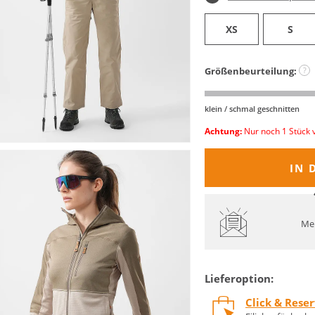
XS
S
Größenbeurteilung:
?
klein / schmal geschnitten
Achtung:
Nur noch 1 Stück 
IN 
Mel
Lieferoption:
Click & Rese