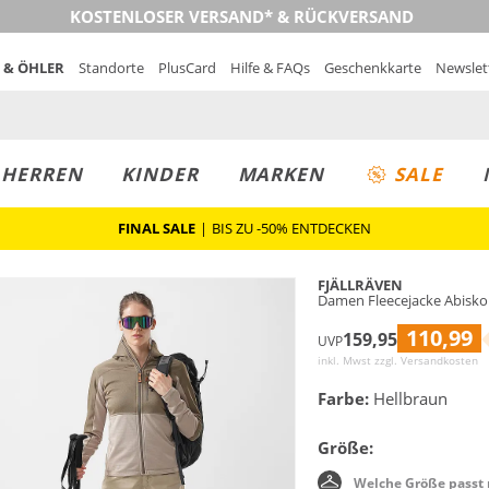
KOSTENLOSER VERSAND* & RÜCKVERSAND
 & ÖHLER
Standorte
PlusCard
Hilfe & FAQs
Geschenkkarte
Newslet
MUST-HAVE
PREIS & WERT
SALE
HERREN
KINDER
MARKEN
SALE
FINAL SALE
|
BIS ZU -50% ENTDECKEN
FJÄLLRÄVEN
Damen Fleecejacke Abisko 
110,99
159,95
UVP
inkl. Mwst zzgl.
Versandkosten
Farbe:
Hellbraun
Größe:
Welche Größe passt 