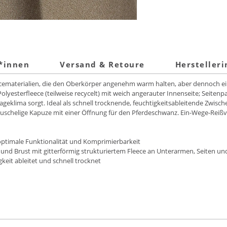
t*innen
Versand & Retoure
Hersteller
cematerialien, die den Oberkörper angenehm warm halten, aber dennoch e
lyesterfleece (teilweise recycelt) mit weich angerauter Innenseite; Seiten
Trageklima sorgt. Ideal als schnell trocknende, feuchtigkeitsableitende Zwis
schelige Kapuze mit einer Öffnung für den Pferdeschwanz. Ein-Wege-Reißve
 optimale Funktionalität und Komprimierbarkeit
n und Brust mit gitterförmig strukturiertem Fleece an Unterarmen, Seiten un
keit ableitet und schnell trocknet