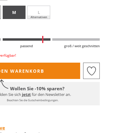
M
L
Alternativen
passend
groß / weit geschnitten
verfügbar!
DEN WARENKORB
Wollen Sie -10% sparen?
den Sie sich
jetzt
für den Newsletter an.
Beachten Sie die Gutscheinbedingungen.
rve