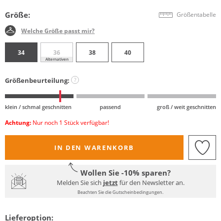
Größe:
Größentabelle
Welche Größe passt mir?
34
36
38
40
Alternativen
Größenbeurteilung:
?
klein / schmal geschnitten
passend
groß / weit geschnitten
Achtung:
Nur noch 1 Stück verfügbar!
IN DEN WARENKORB
Wollen Sie -10% sparen?
Melden Sie sich
jetzt
für den Newsletter an.
Beachten Sie die Gutscheinbedingungen.
Lieferoption: