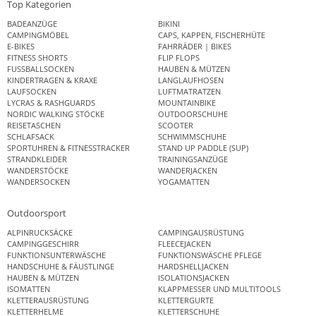
Top Kategorien
BADEANZÜGE
BIKINI
CAMPINGMÖBEL
CAPS, KAPPEN, FISCHERHÜTE
E-BIKES
FAHRRÄDER | BIKES
FITNESS SHORTS
FLIP FLOPS
FUSSBALLSOCKEN
HAUBEN & MÜTZEN
KINDERTRAGEN & KRAXE
LANGLAUFHOSEN
LAUFSOCKEN
LUFTMATRATZEN
LYCRAS & RASHGUARDS
MOUNTAINBIKE
NORDIC WALKING STÖCKE
OUTDOORSCHUHE
REISETASCHEN
SCOOTER
SCHLAFSACK
SCHWIMMSCHUHE
SPORTUHREN & FITNESSTRACKER
STAND UP PADDLE (SUP)
STRANDKLEIDER
TRAININGSANZÜGE
WANDERSTÖCKE
WANDERJACKEN
WANDERSOCKEN
YOGAMATTEN
Outdoorsport
ALPINRUCKSÄCKE
CAMPINGAUSRÜSTUNG
CAMPINGGESCHIRR
FLEECEJACKEN
FUNKTIONSUNTERWÄSCHE
FUNKTIONSWÄSCHE PFLEGE
HANDSCHUHE & FÄUSTLINGE
HARDSHELLJACKEN
HAUBEN & MÜTZEN
ISOLATIONSJACKEN
ISOMATTEN
KLAPPMESSER UND MULTITOOLS
KLETTERAUSRÜSTUNG
KLETTERGURTE
KLETTERHELME
KLETTERSCHUHE