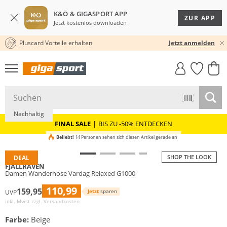
K&Ö & GIGASPORT APP
ZUR APP
Jetzt kostenlos downloaden
Pluscard Vorteile erhalten
★★★★★ 4,8 / 5,0 STERNE
Jetzt anmelden
GIGASTYLE
FAHRRAD­
CLICK &
CLICK &
MUST-HAVE
LEASING
COLLECT
RESERVE
Nachhaltig
FINAL SALE
|
BIS ZU -50% ENTDECKEN
Beliebt!
14 Personen sehen sich diesen Artikel gerade an
SHOP THE LOOK
DEAL
FJÄLLRÄVEN
Damen Wanderhose Vardag Relaxed G1000
110,99
159,95
Jetzt
sparen
UVP
inkl. Mwst zzgl.
Versandkosten
Farbe:
Beige