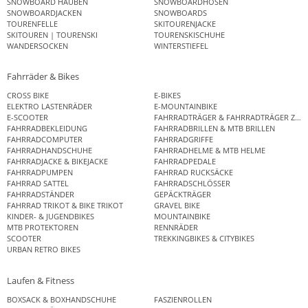
SNOWBOARD HAUBEN
SNOWBOARDHOSEN
SNOWBOARDJACKEN
SNOWBOARDS
TOURENFELLE
SKITOURENJACKE
SKITOUREN | TOURENSKI
TOURENSKISCHUHE
WANDERSOCKEN
WINTERSTIEFEL
Fahrräder & Bikes
CROSS BIKE
E-BIKES
ELEKTRO LASTENRÄDER
E-MOUNTAINBIKE
E-SCOOTER
FAHRRADTRÄGER & FAHRRADTRÄGER ZUB
FAHRRADBEKLEIDUNG
FAHRRADBRILLEN & MTB BRILLEN
FAHRRADCOMPUTER
FAHRRADGRIFFE
FAHRRADHANDSCHUHE
FAHRRADHELME & MTB HELME
FAHRRADJACKE & BIKEJACKE
FAHRRADPEDALE
FAHRRADPUMPEN
FAHRRAD RUCKSÄCKE
FAHRRAD SATTEL
FAHRRADSCHLÖSSER
FAHRRADSTÄNDER
GEPÄCKTRÄGER
FAHRRAD TRIKOT & BIKE TRIKOT
GRAVEL BIKE
KINDER- & JUGENDBIKES
MOUNTAINBIKE
MTB PROTEKTOREN
RENNRÄDER
SCOOTER
TREKKINGBIKES & CITYBIKES
URBAN RETRO BIKES
Laufen & Fitness
BOXSACK & BOXHANDSCHUHE
FASZIENROLLEN