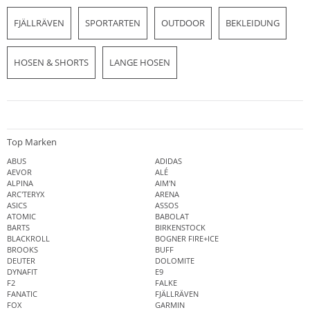
FJÄLLRÄVEN
SPORTARTEN
OUTDOOR
BEKLEIDUNG
HOSEN & SHORTS
LANGE HOSEN
Top Marken
ABUS
ADIDAS
AEVOR
ALÉ
ALPINA
AIM'N
ARC'TERYX
ARENA
ASICS
ASSOS
ATOMIC
BABOLAT
BARTS
BIRKENSTOCK
BLACKROLL
BOGNER FIRE+ICE
BROOKS
BUFF
DEUTER
DOLOMITE
DYNAFIT
E9
F2
FALKE
FANATIC
FJÄLLRÄVEN
FOX
GARMIN