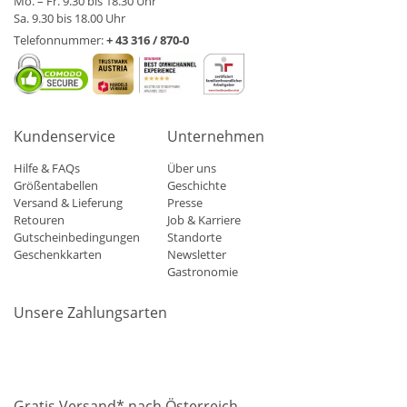
Mo. – Fr. 9.30 bis 18.30 Uhr
Sa. 9.30 bis 18.00 Uhr
Telefonnummer:
+ 43 316 / 870-0
Kundenservice
Unternehmen
Hilfe & FAQs
Über uns
Größentabellen
Geschichte
Versand & Lieferung
Presse
Retouren
Job & Karriere
Gutscheinbedingungen
Standorte
Geschenkkarten
Newsletter
Gastronomie
Unsere Zahlungsarten
Mastercard
Visa
Diners
Applepay
Amazon
Paypal
Klarn
Gratis Versand* nach Österreich