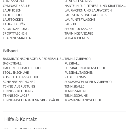
FITNESSGERÄTE
FITNESSLEGGINGS
GYMNASTIKBÄLLE
HANTELN FÜR FITNESS- UND KRAFTTRAINI
LAUFHOSEN
LAUFJACKEN UND LAUFWESTEN
LAUFSCHUHE
LAUFSHIRTS UND LAUFTOPS
LAUFSOCKEN
LAUFUNTERWÄSCHE
LAUFZUBEHÖR
LAUF BH
SPORTNAHRUNG
SPORTRUCKSÄCKE
SPORTTASCHEN
TRAININGSANZÜGE
TRAININGSMATTEN
YOGA & PILATES
Ballsport
BADMINTONSCHLÄGER & FEDERBALL SETS
TENNIS ZUBEHÖR
BASKETBALL
FUSSBALL
HALLENFUSSBALLSCHUHE
FUSSBALL NOCKENSCHUHE
STOLLENSCHUHE
FUSSBALLTASCHEN
FUSSBALL TURFSCHUHE
PADEL TENNIS
SCHIENBEINSCHONER
SQUASHSCHLÄGER & ZUBEHÖR
TENNIS AUSRÜSTUNG
TENNISBÄLLE
TENNISBEKLEIDUNG
TENNISSAITEN
TENNISSCHLÄGER
TENNISSCHUHE
TENNISTASCHEN & TENNISRUCKSÄCKE
TORMANNHANDSCHUHE
Hilfe & Kontakt