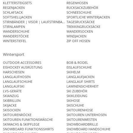
KLETTERSTEIGSETS
REGENHOSEN
REGENJACKEN
RUCKSACKZUBEHÖR
SCHLAFSACK
SCHNEESCHUHE
SOFTSHELLJACKEN
SPORTLICHE WINTERJACKEN
STIRNBÄNDER | VISOR | LAUFSTIRNBAND
TAGESRUCKSÄCKE
STIRNLAMPEN
TREKKINGRUCKSÄCKE
WANDERSCHUHE
WANDERSOCKEN
WANDERSTÖCKE
WINDJACKEN
WINTERSTIEFEL
ZIP OFF HOSEN
Wintersport
OUTDOOR ACCESSOIRES
BOB & RODEL
EISHOCKEY AUSRÜSTUNG
EISLAUFSCHUHE
HARSCHEISEN
SKIHELM
LANGLAUFHOSEN
LANGLAUFJACKEN
LANGLAUFSCHUHE
LANGLAUF SHIRTS
LANGLAUFSKI
LAWINENSICHERHEIT
LVS-GERÄTE
SKI ZUBEHÖR
SKIANZUG
SKIKLEIDUNG
SKIBRILLEN
SKIHOSE
SKIJACKE
SKISCHUHE
SKISOCKEN
SKITOURENHOSE
SKITOURENRÖCKE
SKITOUREN UNTERHOSEN
SKITOUREN FUNKTIONSWÄSCHE
SKITOURENWESTEN
SKIWACHS & SKIPFLEGE
SNOWBOARDBRILLE
SNOWBOARD FUNKTIONSSHIRTS
SNOWBOARD HANDSCHUHE