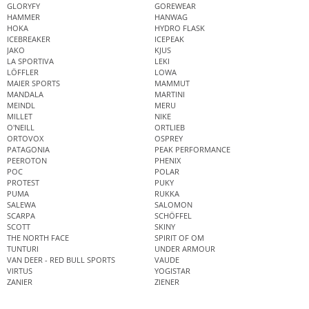
GLORYFY
GOREWEAR
HAMMER
HANWAG
HOKA
HYDRO FLASK
ICEBREAKER
ICEPEAK
JAKO
KJUS
LA SPORTIVA
LEKI
LÖFFLER
LOWA
MAIER SPORTS
MAMMUT
MANDALA
MARTINI
MEINDL
MERU
MILLET
NIKE
O'NEILL
ORTLIEB
ORTOVOX
OSPREY
PATAGONIA
PEAK PERFORMANCE
PEEROTON
PHENIX
POC
POLAR
PROTEST
PUKY
PUMA
RUKKA
SALEWA
SALOMON
SCARPA
SCHÖFFEL
SCOTT
SKINY
THE NORTH FACE
SPIRIT OF OM
TUNTURI
UNDER ARMOUR
VAN DEER - RED BULL SPORTS
VAUDE
VIRTUS
YOGISTAR
ZANIER
ZIENER