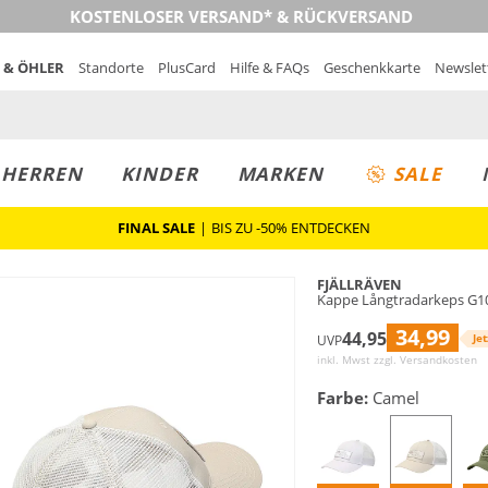
KOSTENLOSER VERSAND* & RÜCKVERSAND
 & ÖHLER
Standorte
PlusCard
Hilfe & FAQs
Geschenkkarte
Newslet
MUST-HAVE
PREIS & WERT
SALE
HERREN
KINDER
MARKEN
SALE
FINAL SALE
|
BIS ZU -50% ENTDECKEN
FJÄLLRÄVEN
Kappe Långtradarkeps G1
34,99
44,95
Jet
UVP
inkl. Mwst zzgl.
Versandkosten
Farbe:
Camel