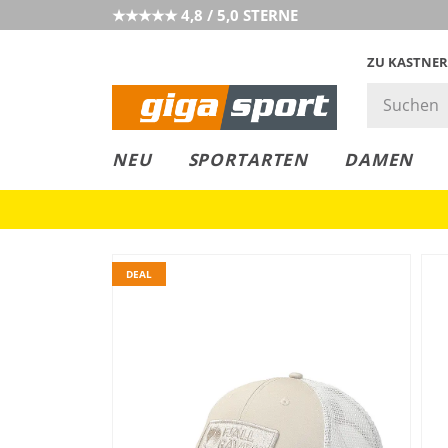
★★★★★ 4,8 / 5,0 STERNE
ZU KASTNER
GIGAGREEN
GIGASTYLE
FAHRRAD­
CLICK &
CLICK &
NEU
SPORTARTEN
DAMEN
LEASING
COLLECT
RESERVE
DEAL