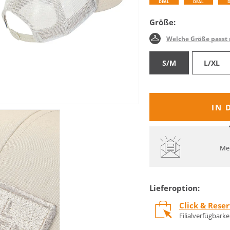
DEAL
DEAL
Größe:
Welche Größe passt 
S/M
L/XL
IN 
Mel
Lieferoption:
Click & Rese
Filialverfügbark