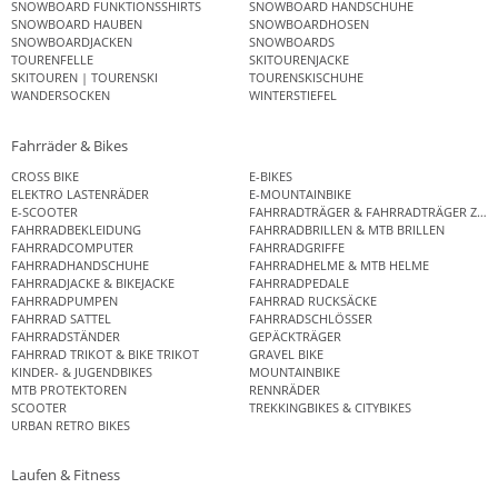
SNOWBOARD FUNKTIONSSHIRTS
SNOWBOARD HANDSCHUHE
SNOWBOARD HAUBEN
SNOWBOARDHOSEN
SNOWBOARDJACKEN
SNOWBOARDS
TOURENFELLE
SKITOURENJACKE
SKITOUREN | TOURENSKI
TOURENSKISCHUHE
WANDERSOCKEN
WINTERSTIEFEL
Fahrräder & Bikes
CROSS BIKE
E-BIKES
ELEKTRO LASTENRÄDER
E-MOUNTAINBIKE
E-SCOOTER
FAHRRADTRÄGER & FAHRRADTRÄGER ZUB
FAHRRADBEKLEIDUNG
FAHRRADBRILLEN & MTB BRILLEN
FAHRRADCOMPUTER
FAHRRADGRIFFE
FAHRRADHANDSCHUHE
FAHRRADHELME & MTB HELME
FAHRRADJACKE & BIKEJACKE
FAHRRADPEDALE
FAHRRADPUMPEN
FAHRRAD RUCKSÄCKE
FAHRRAD SATTEL
FAHRRADSCHLÖSSER
FAHRRADSTÄNDER
GEPÄCKTRÄGER
FAHRRAD TRIKOT & BIKE TRIKOT
GRAVEL BIKE
KINDER- & JUGENDBIKES
MOUNTAINBIKE
MTB PROTEKTOREN
RENNRÄDER
SCOOTER
TREKKINGBIKES & CITYBIKES
URBAN RETRO BIKES
Laufen & Fitness