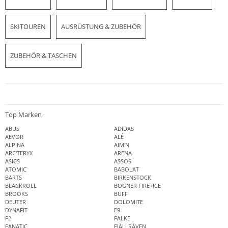
SKITOUREN
AUSRÜSTUNG & ZUBEHÖR
ZUBEHÖR & TASCHEN
Top Marken
ABUS
ADIDAS
AEVOR
ALÉ
ALPINA
AIM'N
ARC'TERYX
ARENA
ASICS
ASSOS
ATOMIC
BABOLAT
BARTS
BIRKENSTOCK
BLACKROLL
BOGNER FIRE+ICE
BROOKS
BUFF
DEUTER
DOLOMITE
DYNAFIT
E9
F2
FALKE
FANATIC
FJÄLLRÄVEN