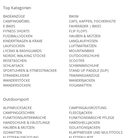
Top Kategorien
BADEANZÜGE
BIKINI
CAMPINGMÖBEL
CAPS, KAPPEN, FISCHERHÜTE
E-BIKES
FAHRRÄDER | BIKES
FITNESS SHORTS
FLIP FLOPS
FUSSBALLSOCKEN
HAUBEN & MÜTZEN
KINDERTRAGEN & KRAXE
LANGLAUFHOSEN
LAUFSOCKEN
LUFTMATRATZEN
LYCRAS & RASHGUARDS
MOUNTAINBIKE
NORDIC WALKING STÖCKE
OUTDOORSCHUHE
REISETASCHEN
SCOOTER
SCHLAFSACK
SCHWIMMSCHUHE
SPORTUHREN & FITNESSTRACKER
STAND UP PADDLE (SUP)
STRANDKLEIDER
TRAININGSANZÜGE
WANDERSTÖCKE
WANDERJACKEN
WANDERSOCKEN
YOGAMATTEN
Outdoorsport
ALPINRUCKSÄCKE
CAMPINGAUSRÜSTUNG
CAMPINGGESCHIRR
FLEECEJACKEN
FUNKTIONSUNTERWÄSCHE
FUNKTIONSWÄSCHE PFLEGE
HANDSCHUHE & FÄUSTLINGE
HARDSHELLJACKEN
HAUBEN & MÜTZEN
ISOLATIONSJACKEN
ISOMATTEN
KLAPPMESSER UND MULTITOOLS
KLETTERAUSRÜSTUNG
KLETTERGURTE