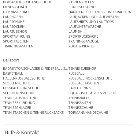
BOXSACK & BOXHANDSCHUHE
FASZIENROLLEN
FITNESSGERÄTE
FITNESSLEGGINGS
GYMNASTIKBÄLLE
HANTELN FÜR FITNESS- UND KRAFTTRAINI
LAUFHOSEN
LAUFJACKEN UND LAUFWESTEN
LAUFSCHUHE
LAUFSHIRTS UND LAUFTOPS
LAUFSOCKEN
LAUFUNTERWÄSCHE
LAUFZUBEHÖR
LAUF BH
SPORTNAHRUNG
SPORTRUCKSÄCKE
SPORTTASCHEN
TRAININGSANZÜGE
TRAININGSMATTEN
YOGA & PILATES
Ballsport
BADMINTONSCHLÄGER & FEDERBALL SETS
TENNIS ZUBEHÖR
BASKETBALL
FUSSBALL
HALLENFUSSBALLSCHUHE
FUSSBALL NOCKENSCHUHE
STOLLENSCHUHE
FUSSBALLTASCHEN
FUSSBALL TURFSCHUHE
PADEL TENNIS
SCHIENBEINSCHONER
SQUASHSCHLÄGER & ZUBEHÖR
TENNIS AUSRÜSTUNG
TENNISBÄLLE
TENNISBEKLEIDUNG
TENNISSAITEN
TENNISSCHLÄGER
TENNISSCHUHE
TENNISTASCHEN & TENNISRUCKSÄCKE
TORMANNHANDSCHUHE
Hilfe & Kontakt