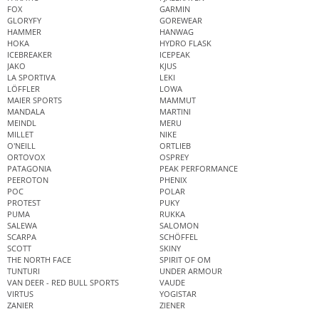
FOX
GARMIN
GLORYFY
GOREWEAR
HAMMER
HANWAG
HOKA
HYDRO FLASK
ICEBREAKER
ICEPEAK
JAKO
KJUS
LA SPORTIVA
LEKI
LÖFFLER
LOWA
MAIER SPORTS
MAMMUT
MANDALA
MARTINI
MEINDL
MERU
MILLET
NIKE
O'NEILL
ORTLIEB
ORTOVOX
OSPREY
PATAGONIA
PEAK PERFORMANCE
PEEROTON
PHENIX
POC
POLAR
PROTEST
PUKY
PUMA
RUKKA
SALEWA
SALOMON
SCARPA
SCHÖFFEL
SCOTT
SKINY
THE NORTH FACE
SPIRIT OF OM
TUNTURI
UNDER ARMOUR
VAN DEER - RED BULL SPORTS
VAUDE
VIRTUS
YOGISTAR
ZANIER
ZIENER