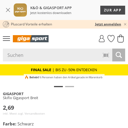
K&Ö & GIGASPORT APP
ZUR APP
Jetzt kostenlos downloaden
Pluscard Vorteile erhalten
KOSTENLOSER VERSAND* & RÜCKVERSAND
30 TAGE RÜCKGABERECHT
Jetzt anmelden
GIGASTYLE
FAHRRAD­
CLICK &
CLICK &
MUST-HAVE
LEASING
COLLECT
RESERVE
FINAL SALE
|
BIS ZU -50% ENTDECKEN
Beliebt!
6 Personen haben den Artikel gerade im Warenkorb
GIGASPORT
Skifix Gigasport Breit
2,69
inkl. Mwst zzgl.
Versandkosten
Farbe:
Schwarz