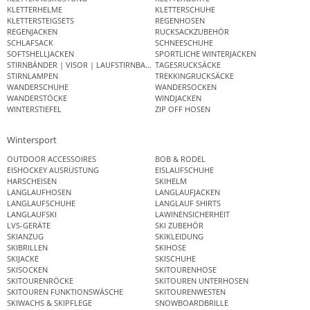
KLETTERHELME
KLETTERSCHUHE
KLETTERSTEIGSETS
REGENHOSEN
REGENJACKEN
RUCKSACKZUBEHÖR
SCHLAFSACK
SCHNEESCHUHE
SOFTSHELLJACKEN
SPORTLICHE WINTERJACKEN
STIRNBÄNDER | VISOR | LAUFSTIRNBAND
TAGESRUCKSÄCKE
STIRNLAMPEN
TREKKINGRUCKSÄCKE
WANDERSCHUHE
WANDERSOCKEN
WANDERSTÖCKE
WINDJACKEN
WINTERSTIEFEL
ZIP OFF HOSEN
Wintersport
OUTDOOR ACCESSOIRES
BOB & RODEL
EISHOCKEY AUSRÜSTUNG
EISLAUFSCHUHE
HARSCHEISEN
SKIHELM
LANGLAUFHOSEN
LANGLAUFJACKEN
LANGLAUFSCHUHE
LANGLAUF SHIRTS
LANGLAUFSKI
LAWINENSICHERHEIT
LVS-GERÄTE
SKI ZUBEHÖR
SKIANZUG
SKIKLEIDUNG
SKIBRILLEN
SKIHOSE
SKIJACKE
SKISCHUHE
SKISOCKEN
SKITOURENHOSE
SKITOURENRÖCKE
SKITOUREN UNTERHOSEN
SKITOUREN FUNKTIONSWÄSCHE
SKITOURENWESTEN
SKIWACHS & SKIPFLEGE
SNOWBOARDBRILLE