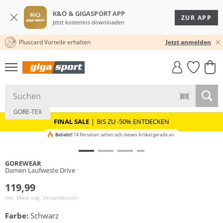
K&Ö & GIGASPORT APP
ZUR APP
Jetzt kostenlos downloaden
Pluscard Vorteile erhalten
KOSTENLOSER VERSAND* & RÜCKVERSAND
30 TAGE RÜCKGABERECHT
Jetzt anmelden
GIGASTYLE
FAHRRAD­
CLICK &
CLICK &
MUST-HAVE
LEASING
COLLECT
RESERVE
Gigasafe
GORE-TEX
FINAL SALE
|
BIS ZU -50% ENTDECKEN
Beliebt!
14 Personen sehen sich diesen Artikel gerade an
GOREWEAR
Damen Laufweste Drive
119,99
inkl. Mwst zzgl.
Versandkosten
Farbe:
Schwarz