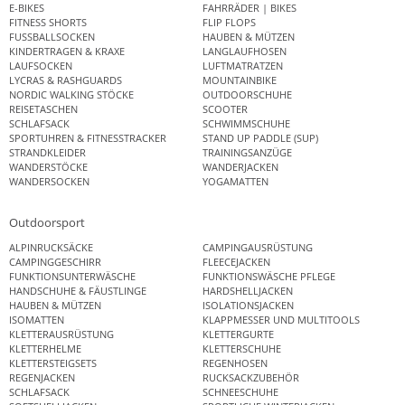
E-BIKES
FAHRRÄDER | BIKES
FITNESS SHORTS
FLIP FLOPS
FUSSBALLSOCKEN
HAUBEN & MÜTZEN
KINDERTRAGEN & KRAXE
LANGLAUFHOSEN
LAUFSOCKEN
LUFTMATRATZEN
LYCRAS & RASHGUARDS
MOUNTAINBIKE
NORDIC WALKING STÖCKE
OUTDOORSCHUHE
REISETASCHEN
SCOOTER
SCHLAFSACK
SCHWIMMSCHUHE
SPORTUHREN & FITNESSTRACKER
STAND UP PADDLE (SUP)
STRANDKLEIDER
TRAININGSANZÜGE
WANDERSTÖCKE
WANDERJACKEN
WANDERSOCKEN
YOGAMATTEN
Outdoorsport
ALPINRUCKSÄCKE
CAMPINGAUSRÜSTUNG
CAMPINGGESCHIRR
FLEECEJACKEN
FUNKTIONSUNTERWÄSCHE
FUNKTIONSWÄSCHE PFLEGE
HANDSCHUHE & FÄUSTLINGE
HARDSHELLJACKEN
HAUBEN & MÜTZEN
ISOLATIONSJACKEN
ISOMATTEN
KLAPPMESSER UND MULTITOOLS
KLETTERAUSRÜSTUNG
KLETTERGURTE
KLETTERHELME
KLETTERSCHUHE
KLETTERSTEIGSETS
REGENHOSEN
REGENJACKEN
RUCKSACKZUBEHÖR
SCHLAFSACK
SCHNEESCHUHE