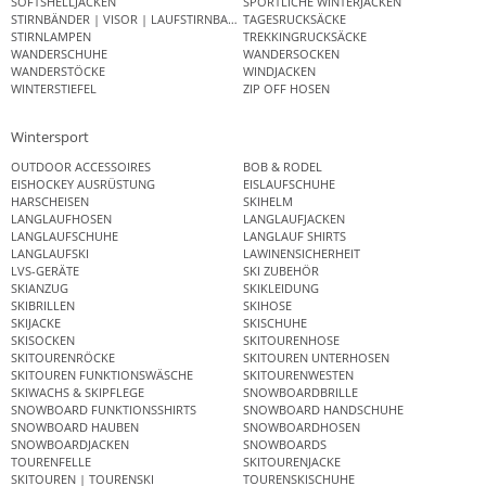
SOFTSHELLJACKEN
SPORTLICHE WINTERJACKEN
STIRNBÄNDER | VISOR | LAUFSTIRNBAND
TAGESRUCKSÄCKE
STIRNLAMPEN
TREKKINGRUCKSÄCKE
WANDERSCHUHE
WANDERSOCKEN
WANDERSTÖCKE
WINDJACKEN
WINTERSTIEFEL
ZIP OFF HOSEN
Wintersport
OUTDOOR ACCESSOIRES
BOB & RODEL
EISHOCKEY AUSRÜSTUNG
EISLAUFSCHUHE
HARSCHEISEN
SKIHELM
LANGLAUFHOSEN
LANGLAUFJACKEN
LANGLAUFSCHUHE
LANGLAUF SHIRTS
LANGLAUFSKI
LAWINENSICHERHEIT
LVS-GERÄTE
SKI ZUBEHÖR
SKIANZUG
SKIKLEIDUNG
SKIBRILLEN
SKIHOSE
SKIJACKE
SKISCHUHE
SKISOCKEN
SKITOURENHOSE
SKITOURENRÖCKE
SKITOUREN UNTERHOSEN
SKITOUREN FUNKTIONSWÄSCHE
SKITOURENWESTEN
SKIWACHS & SKIPFLEGE
SNOWBOARDBRILLE
SNOWBOARD FUNKTIONSSHIRTS
SNOWBOARD HANDSCHUHE
SNOWBOARD HAUBEN
SNOWBOARDHOSEN
SNOWBOARDJACKEN
SNOWBOARDS
TOURENFELLE
SKITOURENJACKE
SKITOUREN | TOURENSKI
TOURENSKISCHUHE