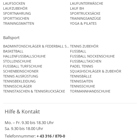
LAUFSOCKEN
LAUFUNTERWÄSCHE
LAUFZUBEHÖR
LAUF BH
SPORTNAHRUNG
SPORTRUCKSÄCKE
SPORTTASCHEN
TRAININGSANZÜGE
TRAININGSMATTEN
YOGA & PILATES
Ballsport
BADMINTONSCHLÄGER & FEDERBALL SETS
TENNIS ZUBEHÖR
BASKETBALL
FUSSBALL
HALLENFUSSBALLSCHUHE
FUSSBALL NOCKENSCHUHE
STOLLENSCHUHE
FUSSBALLTASCHEN
FUSSBALL TURFSCHUHE
PADEL TENNIS
SCHIENBEINSCHONER
SQUASHSCHLÄGER & ZUBEHÖR
TENNIS AUSRÜSTUNG
TENNISBÄLLE
TENNISBEKLEIDUNG
TENNISSAITEN
TENNISSCHLÄGER
TENNISSCHUHE
TENNISTASCHEN & TENNISRUCKSÄCKE
TORMANNHANDSCHUHE
Hilfe & Kontakt
Mo. – Fr. 9.30 bis 18.30 Uhr
Sa. 9.30 bis 18.00 Uhr
Telefonnummer:
+ 43 316 / 870-0