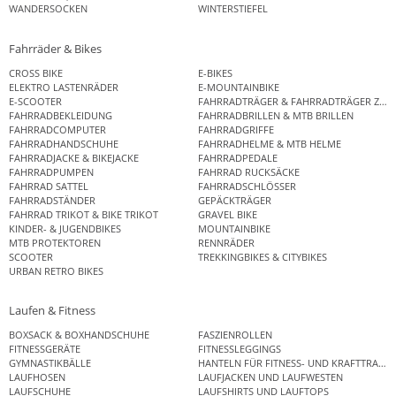
WANDERSOCKEN
WINTERSTIEFEL
Fahrräder & Bikes
CROSS BIKE
E-BIKES
ELEKTRO LASTENRÄDER
E-MOUNTAINBIKE
E-SCOOTER
FAHRRADTRÄGER & FAHRRADTRÄGER ZUB
FAHRRADBEKLEIDUNG
FAHRRADBRILLEN & MTB BRILLEN
FAHRRADCOMPUTER
FAHRRADGRIFFE
FAHRRADHANDSCHUHE
FAHRRADHELME & MTB HELME
FAHRRADJACKE & BIKEJACKE
FAHRRADPEDALE
FAHRRADPUMPEN
FAHRRAD RUCKSÄCKE
FAHRRAD SATTEL
FAHRRADSCHLÖSSER
FAHRRADSTÄNDER
GEPÄCKTRÄGER
FAHRRAD TRIKOT & BIKE TRIKOT
GRAVEL BIKE
KINDER- & JUGENDBIKES
MOUNTAINBIKE
MTB PROTEKTOREN
RENNRÄDER
SCOOTER
TREKKINGBIKES & CITYBIKES
URBAN RETRO BIKES
Laufen & Fitness
BOXSACK & BOXHANDSCHUHE
FASZIENROLLEN
FITNESSGERÄTE
FITNESSLEGGINGS
GYMNASTIKBÄLLE
HANTELN FÜR FITNESS- UND KRAFTTRAINI
LAUFHOSEN
LAUFJACKEN UND LAUFWESTEN
LAUFSCHUHE
LAUFSHIRTS UND LAUFTOPS