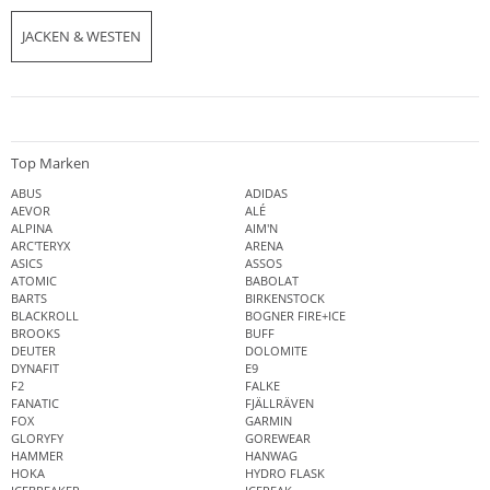
JACKEN & WESTEN
Top Marken
ABUS
ADIDAS
AEVOR
ALÉ
ALPINA
AIM'N
ARC'TERYX
ARENA
ASICS
ASSOS
ATOMIC
BABOLAT
BARTS
BIRKENSTOCK
BLACKROLL
BOGNER FIRE+ICE
BROOKS
BUFF
DEUTER
DOLOMITE
DYNAFIT
E9
F2
FALKE
FANATIC
FJÄLLRÄVEN
FOX
GARMIN
GLORYFY
GOREWEAR
HAMMER
HANWAG
HOKA
HYDRO FLASK