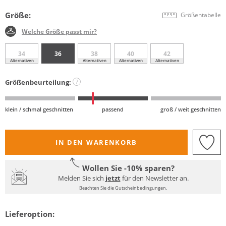
Größe:
Größentabelle
Welche Größe passt mir?
34
36
38
40
42
Alternativen
Alternativen
Alternativen
Alternativen
Größenbeurteilung:
?
klein / schmal geschnitten
passend
groß / weit geschnitten
IN DEN WARENKORB
Wollen Sie -10% sparen?
Melden Sie sich
jetzt
für den Newsletter an.
Beachten Sie die Gutscheinbedingungen.
Lieferoption: