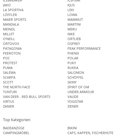
ICEBREAKER
ICEPEAK
JAKO
KJUS
LA SPORTIVA
LEKI
LÖFFLER
LOWA
MAIER SPORTS
MAMMUT
MANDALA
MARTINI
MEINDL
MERU
MILLET
NIKE
O'NEILL
ORTLIEB
ORTOVOX
OSPREY
PATAGONIA
PEAK PERFORMANCE
PEEROTON
PHENIX
POC
POLAR
PROTEST
PUKY
PUMA
RUKKA
SALEWA
SALOMON
SCARPA
SCHÖFFEL
SCOTT
SKINY
THE NORTH FACE
SPIRIT OF OM
TUNTURI
UNDER ARMOUR
VAN DEER - RED BULL SPORTS
VAUDE
VIRTUS
YOGISTAR
ZANIER
ZIENER
Top Kategorien
BADEANZÜGE
BIKINI
CAMPINGMÖBEL
CAPS, KAPPEN, FISCHERHÜTE