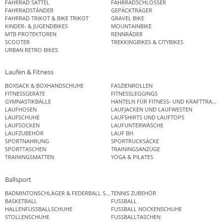
FAHRRAD SATTEL
FAHRRADSCHLÖSSER
FAHRRADSTÄNDER
GEPÄCKTRÄGER
FAHRRAD TRIKOT & BIKE TRIKOT
GRAVEL BIKE
KINDER- & JUGENDBIKES
MOUNTAINBIKE
MTB PROTEKTOREN
RENNRÄDER
SCOOTER
TREKKINGBIKES & CITYBIKES
URBAN RETRO BIKES
Laufen & Fitness
BOXSACK & BOXHANDSCHUHE
FASZIENROLLEN
FITNESSGERÄTE
FITNESSLEGGINGS
GYMNASTIKBÄLLE
HANTELN FÜR FITNESS- UND KRAFTTRAINI
LAUFHOSEN
LAUFJACKEN UND LAUFWESTEN
LAUFSCHUHE
LAUFSHIRTS UND LAUFTOPS
LAUFSOCKEN
LAUFUNTERWÄSCHE
LAUFZUBEHÖR
LAUF BH
SPORTNAHRUNG
SPORTRUCKSÄCKE
SPORTTASCHEN
TRAININGSANZÜGE
TRAININGSMATTEN
YOGA & PILATES
Ballsport
BADMINTONSCHLÄGER & FEDERBALL SETS
TENNIS ZUBEHÖR
BASKETBALL
FUSSBALL
HALLENFUSSBALLSCHUHE
FUSSBALL NOCKENSCHUHE
STOLLENSCHUHE
FUSSBALLTASCHEN