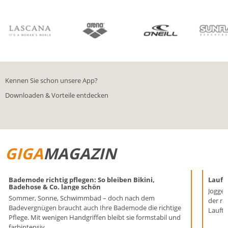
BIKINIS
BADE­SHORTS
Kennen Sie schon unsere App?
Downloaden & Vorteile entdecken
GIGA
MAGAZIN
Bademode richtig pflegen: So bleiben Bikini,
Laufen
Badehose & Co. lange schön
Joggen
Sommer, Sonne, Schwimmbad – doch nach dem
der ri
Badevergnügen braucht auch Ihre Bademode die richtige
Lauftr
Pflege. Mit wenigen Handgriffen bleibt sie formstabil und
farbintensiv.