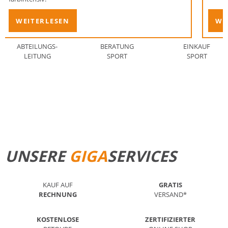
WEITERLESEN
WE
ABTEILUNGS-
BERATUNG
EINKAUF
LEITUNG
SPORT
SPORT
STANDORT FINDEN
MEHR ERFAHREN
UNSERE
GIGA
SERVICES
KAUF AUF
GRATIS
RECHNUNG
VERSAND*
KOSTENLOSE
ZERTIFIZIERTER