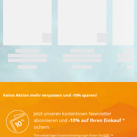
Keine Aktion mehr verpassen und -10% sparen!
Jetzt unseren kostenlosen Newsletter
abonnieren und
-10% auf Ihren Einkauf
*
sichern.
*Die vollständigen Gutscheinbedingungen finden Sie
HIER