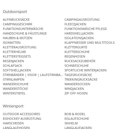
Outdoorsport
ALPINRUCKSÄCKE
CAMPINGAUSRÜSTUNG
CAMPINGGESCHIRR
FLEECEJACKEN
FUNKTIONSUNTERWÄSCHE
FUNKTIONSWÄSCHE PFLEGE
HANDSCHUHE & FÄUSTLINGE
HARDSHELLJACKEN
HAUBEN & MÜTZEN
ISOLATIONSJACKEN
ISOMATTEN
KLAPPMESSER UND MULTITOOLS
KLETTERAUSRÜSTUNG
KLETTERGURTE
KLETTERHELME
KLETTERSCHUHE
KLETTERSTEIGSETS
REGENHOSEN
REGENJACKEN
RUCKSACKZUBEHÖR
SCHLAFSACK
SCHNEESCHUHE
SOFTSHELLJACKEN
SPORTLICHE WINTERJACKEN
STIRNBÄNDER | VISOR | LAUFSTIRNBAND
TAGESRUCKSÄCKE
STIRNLAMPEN
TREKKINGRUCKSÄCKE
WANDERSCHUHE
WANDERSOCKEN
WANDERSTÖCKE
WINDJACKEN
WINTERSTIEFEL
ZIP OFF HOSEN
Wintersport
OUTDOOR ACCESSOIRES
BOB & RODEL
EISHOCKEY AUSRÜSTUNG
EISLAUFSCHUHE
HARSCHEISEN
SKIHELM
LANGLAUFHOSEN
LANGLAUFJACKEN