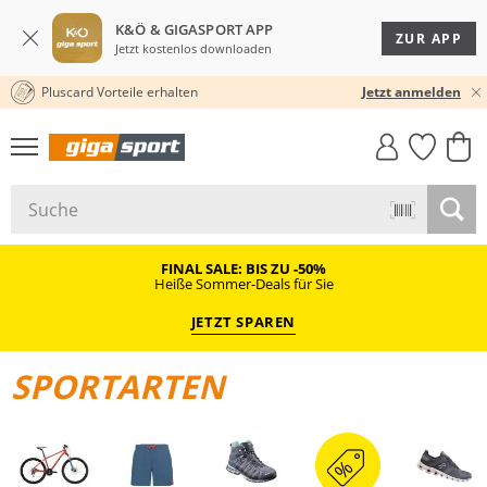
K&Ö & GIGASPORT APP
ZUR APP
Jetzt kostenlos downloaden
Pluscard Vorteile erhalten
KOSTENLOSER VERSAND* & RÜCKVERSAND
30 TAGE RÜCKGABERECHT
Jetzt anmelden
GIGASTYLE
FAHRRAD­
CLICK &
CLICK &
MUST-HAVE
LEASING
COLLECT
RESERVE
FINAL SALE: BIS ZU -50%
Heiße Sommer-Deals für Sie
JETZT SPAREN
SPORTARTEN