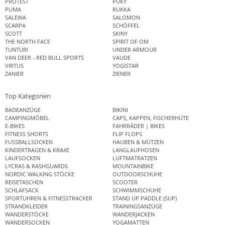
PROTEST
PUKY
PUMA
RUKKA
SALEWA
SALOMON
SCARPA
SCHÖFFEL
SCOTT
SKINY
THE NORTH FACE
SPIRIT OF OM
TUNTURI
UNDER ARMOUR
VAN DEER - RED BULL SPORTS
VAUDE
VIRTUS
YOGISTAR
ZANIER
ZIENER
Top Kategorien
BADEANZÜGE
BIKINI
CAMPINGMÖBEL
CAPS, KAPPEN, FISCHERHÜTE
E-BIKES
FAHRRÄDER | BIKES
FITNESS SHORTS
FLIP FLOPS
FUSSBALLSOCKEN
HAUBEN & MÜTZEN
KINDERTRAGEN & KRAXE
LANGLAUFHOSEN
LAUFSOCKEN
LUFTMATRATZEN
LYCRAS & RASHGUARDS
MOUNTAINBIKE
NORDIC WALKING STÖCKE
OUTDOORSCHUHE
REISETASCHEN
SCOOTER
SCHLAFSACK
SCHWIMMSCHUHE
SPORTUHREN & FITNESSTRACKER
STAND UP PADDLE (SUP)
STRANDKLEIDER
TRAININGSANZÜGE
WANDERSTÖCKE
WANDERJACKEN
WANDERSOCKEN
YOGAMATTEN