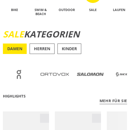
BIKE
SWIM &
OUTDOOR
SALE
LAUFEN
BEACH
SALE
KATEGORIEN
JETZT ENTDECKEN
DAMEN
HERREN
KINDER
OUTDOOR
RU
HIGHLIGHTS
MEHR FÜR SIE