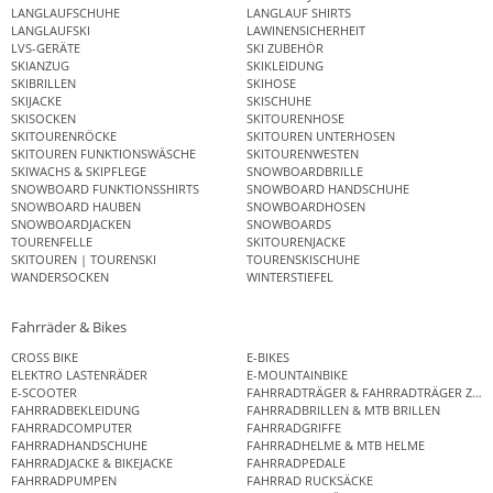
LANGLAUFSCHUHE
LANGLAUF SHIRTS
LANGLAUFSKI
LAWINENSICHERHEIT
LVS-GERÄTE
SKI ZUBEHÖR
SKIANZUG
SKIKLEIDUNG
SKIBRILLEN
SKIHOSE
SKIJACKE
SKISCHUHE
SKISOCKEN
SKITOURENHOSE
SKITOURENRÖCKE
SKITOUREN UNTERHOSEN
SKITOUREN FUNKTIONSWÄSCHE
SKITOURENWESTEN
SKIWACHS & SKIPFLEGE
SNOWBOARDBRILLE
SNOWBOARD FUNKTIONSSHIRTS
SNOWBOARD HANDSCHUHE
SNOWBOARD HAUBEN
SNOWBOARDHOSEN
SNOWBOARDJACKEN
SNOWBOARDS
TOURENFELLE
SKITOURENJACKE
SKITOUREN | TOURENSKI
TOURENSKISCHUHE
WANDERSOCKEN
WINTERSTIEFEL
Fahrräder & Bikes
CROSS BIKE
E-BIKES
ELEKTRO LASTENRÄDER
E-MOUNTAINBIKE
E-SCOOTER
FAHRRADTRÄGER & FAHRRADTRÄGER ZUB
FAHRRADBEKLEIDUNG
FAHRRADBRILLEN & MTB BRILLEN
FAHRRADCOMPUTER
FAHRRADGRIFFE
FAHRRADHANDSCHUHE
FAHRRADHELME & MTB HELME
FAHRRADJACKE & BIKEJACKE
FAHRRADPEDALE
FAHRRADPUMPEN
FAHRRAD RUCKSÄCKE