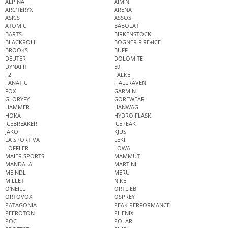
ALPINA
AIM'N
ARC'TERYX
ARENA
ASICS
ASSOS
ATOMIC
BABOLAT
BARTS
BIRKENSTOCK
BLACKROLL
BOGNER FIRE+ICE
BROOKS
BUFF
DEUTER
DOLOMITE
DYNAFIT
E9
F2
FALKE
FANATIC
FJÄLLRÄVEN
FOX
GARMIN
GLORYFY
GOREWEAR
HAMMER
HANWAG
HOKA
HYDRO FLASK
ICEBREAKER
ICEPEAK
JAKO
KJUS
LA SPORTIVA
LEKI
LÖFFLER
LOWA
MAIER SPORTS
MAMMUT
MANDALA
MARTINI
MEINDL
MERU
MILLET
NIKE
O'NEILL
ORTLIEB
ORTOVOX
OSPREY
PATAGONIA
PEAK PERFORMANCE
PEEROTON
PHENIX
POC
POLAR