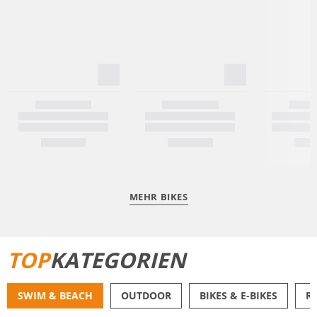
MEHR BIKES
TOP
KATEGORIEN
SWIM & BEACH
OUTDOOR
BIKES & E-BIKES
R