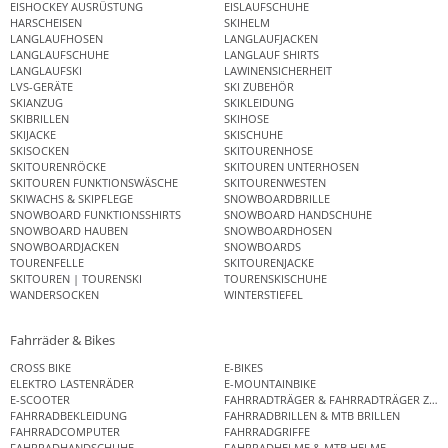
EISHOCKEY AUSRÜSTUNG
EISLAUFSCHUHE
HARSCHEISEN
SKIHELM
LANGLAUFHOSEN
LANGLAUFJACKEN
LANGLAUFSCHUHE
LANGLAUF SHIRTS
LANGLAUFSKI
LAWINENSICHERHEIT
LVS-GERÄTE
SKI ZUBEHÖR
SKIANZUG
SKIKLEIDUNG
SKIBRILLEN
SKIHOSE
SKIJACKE
SKISCHUHE
SKISOCKEN
SKITOURENHOSE
SKITOURENRÖCKE
SKITOUREN UNTERHOSEN
SKITOUREN FUNKTIONSWÄSCHE
SKITOURENWESTEN
SKIWACHS & SKIPFLEGE
SNOWBOARDBRILLE
SNOWBOARD FUNKTIONSSHIRTS
SNOWBOARD HANDSCHUHE
SNOWBOARD HAUBEN
SNOWBOARDHOSEN
SNOWBOARDJACKEN
SNOWBOARDS
TOURENFELLE
SKITOURENJACKE
SKITOUREN | TOURENSKI
TOURENSKISCHUHE
WANDERSOCKEN
WINTERSTIEFEL
Fahrräder & Bikes
CROSS BIKE
E-BIKES
ELEKTRO LASTENRÄDER
E-MOUNTAINBIKE
E-SCOOTER
FAHRRADTRÄGER & FAHRRADTRÄGER ZUB
FAHRRADBEKLEIDUNG
FAHRRADBRILLEN & MTB BRILLEN
FAHRRADCOMPUTER
FAHRRADGRIFFE
FAHRRADHANDSCHUHE
FAHRRADHELME & MTB HELME