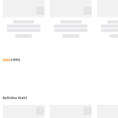
GIGA
TIPPS
E-BIK
Beliebte Wahl