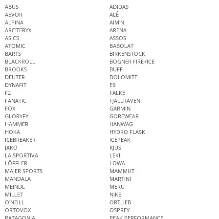
ABUS
ADIDAS
AEVOR
ALÉ
ALPINA
AIM'N
ARC'TERYX
ARENA
ASICS
ASSOS
ATOMIC
BABOLAT
BARTS
BIRKENSTOCK
BLACKROLL
BOGNER FIRE+ICE
BROOKS
BUFF
DEUTER
DOLOMITE
DYNAFIT
E9
F2
FALKE
FANATIC
FJÄLLRÄVEN
FOX
GARMIN
GLORYFY
GOREWEAR
HAMMER
HANWAG
HOKA
HYDRO FLASK
ICEBREAKER
ICEPEAK
JAKO
KJUS
LA SPORTIVA
LEKI
LÖFFLER
LOWA
MAIER SPORTS
MAMMUT
MANDALA
MARTINI
MEINDL
MERU
MILLET
NIKE
O'NEILL
ORTLIEB
ORTOVOX
OSPREY
PATAGONIA
PEAK PERFORMANCE