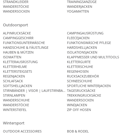
STRANDKLEIDER
TRAININGSANZÜGE
WANDERSTÖCKE
WANDERJACKEN
WANDERSOCKEN
YOGAMATTEN
Outdoorsport
ALPINRUCKSÄCKE
CAMPINGAUSRÜSTUNG
CAMPINGGESCHIRR
FLEECEJACKEN
FUNKTIONSUNTERWÄSCHE
FUNKTIONSWÄSCHE PFLEGE
HANDSCHUHE & FÄUSTLINGE
HARDSHELLJACKEN
HAUBEN & MÜTZEN
ISOLATIONSJACKEN
ISOMATTEN
KLAPPMESSER UND MULTITOOLS
KLETTERAUSRÜSTUNG
KLETTERGURTE
KLETTERHELME
KLETTERSCHUHE
KLETTERSTEIGSETS
REGENHOSEN
REGENJACKEN
RUCKSACKZUBEHÖR
SCHLAFSACK
SCHNEESCHUHE
SOFTSHELLJACKEN
SPORTLICHE WINTERJACKEN
STIRNBÄNDER | VISOR | LAUFSTIRNBAND
TAGESRUCKSÄCKE
STIRNLAMPEN
TREKKINGRUCKSÄCKE
WANDERSCHUHE
WANDERSOCKEN
WANDERSTÖCKE
WINDJACKEN
WINTERSTIEFEL
ZIP OFF HOSEN
Wintersport
OUTDOOR ACCESSOIRES
BOB & RODEL