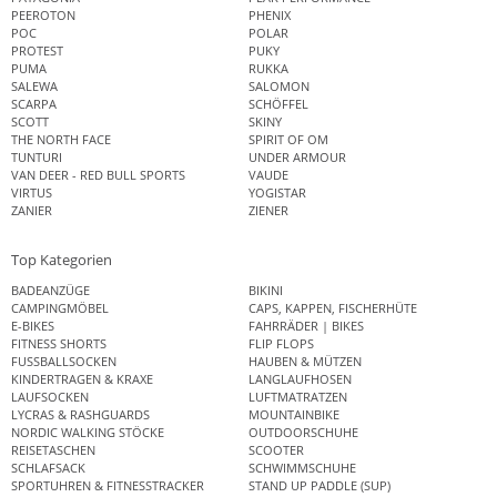
PEEROTON
PHENIX
POC
POLAR
PROTEST
PUKY
PUMA
RUKKA
SALEWA
SALOMON
SCARPA
SCHÖFFEL
SCOTT
SKINY
THE NORTH FACE
SPIRIT OF OM
TUNTURI
UNDER ARMOUR
VAN DEER - RED BULL SPORTS
VAUDE
VIRTUS
YOGISTAR
ZANIER
ZIENER
Top Kategorien
BADEANZÜGE
BIKINI
CAMPINGMÖBEL
CAPS, KAPPEN, FISCHERHÜTE
E-BIKES
FAHRRÄDER | BIKES
FITNESS SHORTS
FLIP FLOPS
FUSSBALLSOCKEN
HAUBEN & MÜTZEN
KINDERTRAGEN & KRAXE
LANGLAUFHOSEN
LAUFSOCKEN
LUFTMATRATZEN
LYCRAS & RASHGUARDS
MOUNTAINBIKE
NORDIC WALKING STÖCKE
OUTDOORSCHUHE
REISETASCHEN
SCOOTER
SCHLAFSACK
SCHWIMMSCHUHE
SPORTUHREN & FITNESSTRACKER
STAND UP PADDLE (SUP)