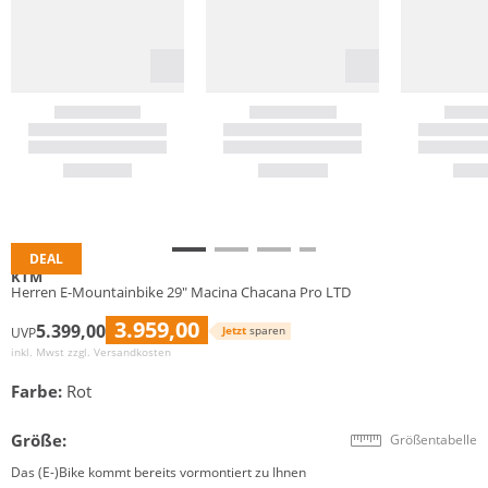
DEAL
KTM
Herren E-Mountainbike 29" Macina Chacana Pro LTD
3.959,00
5.399,00
Jetzt
sparen
UVP
inkl. Mwst zzgl.
Versandkosten
Farbe:
Rot
Größe:
Größentabelle
Das (E-)Bike kommt bereits vormontiert zu Ihnen