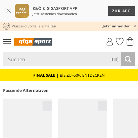
K&Ö & GIGASPORT APP
ZUR APP
Jetzt kostenlos downloaden
Pluscard Vorteile erhalten
30 TAGE RÜCKGABERECHT
Jetzt anmelden
GIGASTYLE
FAHRRAD­
CLICK &
CLICK &
MUST-HAVE
LEASING
COLLECT
RESERVE
FINAL SALE
|
BIS ZU -50% ENTDECKEN
Passende Alternativen