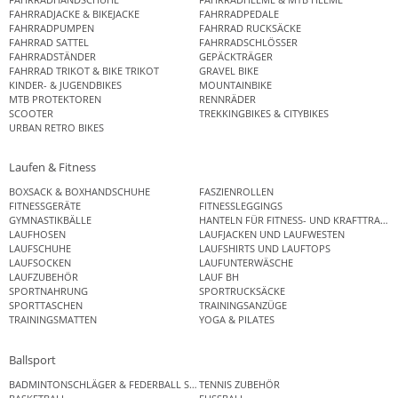
FAHRRADJACKE & BIKEJACKE
FAHRRADPEDALE
FAHRRADPUMPEN
FAHRRAD RUCKSÄCKE
FAHRRAD SATTEL
FAHRRADSCHLÖSSER
FAHRRADSTÄNDER
GEPÄCKTRÄGER
FAHRRAD TRIKOT & BIKE TRIKOT
GRAVEL BIKE
KINDER- & JUGENDBIKES
MOUNTAINBIKE
MTB PROTEKTOREN
RENNRÄDER
SCOOTER
TREKKINGBIKES & CITYBIKES
URBAN RETRO BIKES
Laufen & Fitness
BOXSACK & BOXHANDSCHUHE
FASZIENROLLEN
FITNESSGERÄTE
FITNESSLEGGINGS
GYMNASTIKBÄLLE
HANTELN FÜR FITNESS- UND KRAFTTRAINI
LAUFHOSEN
LAUFJACKEN UND LAUFWESTEN
LAUFSCHUHE
LAUFSHIRTS UND LAUFTOPS
LAUFSOCKEN
LAUFUNTERWÄSCHE
LAUFZUBEHÖR
LAUF BH
SPORTNAHRUNG
SPORTRUCKSÄCKE
SPORTTASCHEN
TRAININGSANZÜGE
TRAININGSMATTEN
YOGA & PILATES
Ballsport
BADMINTONSCHLÄGER & FEDERBALL SETS
TENNIS ZUBEHÖR