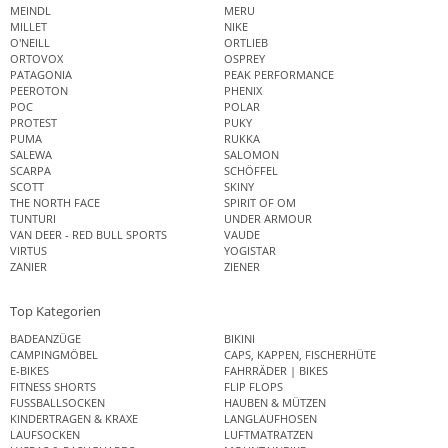
MEINDL
MERU
MILLET
NIKE
O'NEILL
ORTLIEB
ORTOVOX
OSPREY
PATAGONIA
PEAK PERFORMANCE
PEEROTON
PHENIX
POC
POLAR
PROTEST
PUKY
PUMA
RUKKA
SALEWA
SALOMON
SCARPA
SCHÖFFEL
SCOTT
SKINY
THE NORTH FACE
SPIRIT OF OM
TUNTURI
UNDER ARMOUR
VAN DEER - RED BULL SPORTS
VAUDE
VIRTUS
YOGISTAR
ZANIER
ZIENER
Top Kategorien
BADEANZÜGE
BIKINI
CAMPINGMÖBEL
CAPS, KAPPEN, FISCHERHÜTE
E-BIKES
FAHRRÄDER | BIKES
FITNESS SHORTS
FLIP FLOPS
FUSSBALLSOCKEN
HAUBEN & MÜTZEN
KINDERTRAGEN & KRAXE
LANGLAUFHOSEN
LAUFSOCKEN
LUFTMATRATZEN