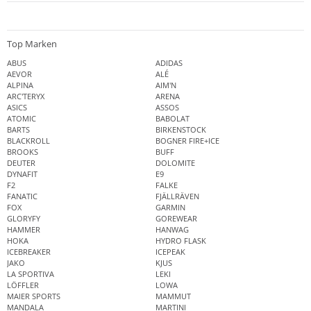
Top Marken
ABUS
ADIDAS
AEVOR
ALÉ
ALPINA
AIM'N
ARC'TERYX
ARENA
ASICS
ASSOS
ATOMIC
BABOLAT
BARTS
BIRKENSTOCK
BLACKROLL
BOGNER FIRE+ICE
BROOKS
BUFF
DEUTER
DOLOMITE
DYNAFIT
E9
F2
FALKE
FANATIC
FJÄLLRÄVEN
FOX
GARMIN
GLORYFY
GOREWEAR
HAMMER
HANWAG
HOKA
HYDRO FLASK
ICEBREAKER
ICEPEAK
JAKO
KJUS
LA SPORTIVA
LEKI
LÖFFLER
LOWA
MAIER SPORTS
MAMMUT
MANDALA
MARTINI