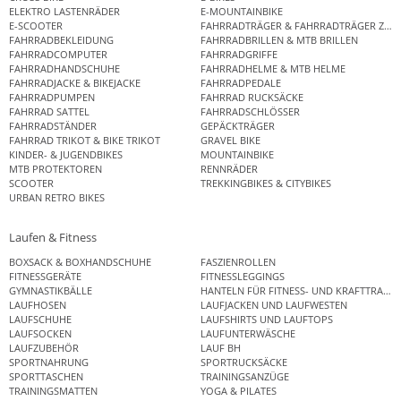
ELEKTRO LASTENRÄDER
E-MOUNTAINBIKE
E-SCOOTER
FAHRRADTRÄGER & FAHRRADTRÄGER ZUB
FAHRRADBEKLEIDUNG
FAHRRADBRILLEN & MTB BRILLEN
FAHRRADCOMPUTER
FAHRRADGRIFFE
FAHRRADHANDSCHUHE
FAHRRADHELME & MTB HELME
FAHRRADJACKE & BIKEJACKE
FAHRRADPEDALE
FAHRRADPUMPEN
FAHRRAD RUCKSÄCKE
FAHRRAD SATTEL
FAHRRADSCHLÖSSER
FAHRRADSTÄNDER
GEPÄCKTRÄGER
FAHRRAD TRIKOT & BIKE TRIKOT
GRAVEL BIKE
KINDER- & JUGENDBIKES
MOUNTAINBIKE
MTB PROTEKTOREN
RENNRÄDER
SCOOTER
TREKKINGBIKES & CITYBIKES
URBAN RETRO BIKES
Laufen & Fitness
BOXSACK & BOXHANDSCHUHE
FASZIENROLLEN
FITNESSGERÄTE
FITNESSLEGGINGS
GYMNASTIKBÄLLE
HANTELN FÜR FITNESS- UND KRAFTTRAINI
LAUFHOSEN
LAUFJACKEN UND LAUFWESTEN
LAUFSCHUHE
LAUFSHIRTS UND LAUFTOPS
LAUFSOCKEN
LAUFUNTERWÄSCHE
LAUFZUBEHÖR
LAUF BH
SPORTNAHRUNG
SPORTRUCKSÄCKE
SPORTTASCHEN
TRAININGSANZÜGE
TRAININGSMATTEN
YOGA & PILATES