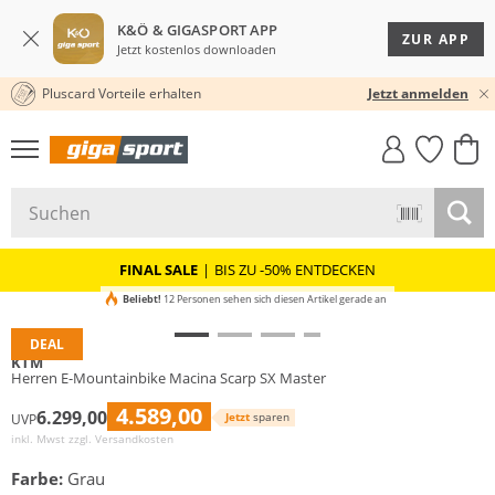
K&Ö & GIGASPORT APP
ZUR APP
Jetzt kostenlos downloaden
Pluscard Vorteile erhalten
30 TAGE RÜCKGABERECHT
Jetzt anmelden
GIGASTYLE
FAHRRAD­
CLICK &
CLICK &
MUST-HAVE
LEASING
COLLECT
RESERVE
FINAL SALE
|
BIS ZU -50% ENTDECKEN
Beliebt!
12 Personen sehen sich diesen Artikel gerade an
DEAL
KTM
Herren E-Mountainbike Macina Scarp SX Master
4.589,00
6.299,00
Jetzt
sparen
UVP
inkl. Mwst zzgl.
Versandkosten
Farbe:
Grau