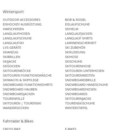
Wintersport
OUTDOOR ACCESSOIRES
BOB & RODEL
EISHOCKEY AUSRÜSTUNG
EISLAUFSCHUHE
HARSCHEISEN
SKIHELM
LANGLAUFHOSEN
LANGLAUFJACKEN
LANGLAUFSCHUHE
LANGLAUF SHIRTS
LANGLAUFSKI
LAWINENSICHERHEIT
LVS-GERÄTE
SKI ZUBEHÖR
SKIANZUG
SKIKLEIDUNG
SKIBRILLEN
SKIHOSE
SKIJACKE
SKISCHUHE
SKISOCKEN
SKITOURENHOSE
SKITOURENRÖCKE
SKITOUREN UNTERHOSEN
SKITOUREN FUNKTIONSWÄSCHE
SKITOURENWESTEN
SKIWACHS & SKIPFLEGE
SNOWBOARDBRILLE
SNOWBOARD FUNKTIONSSHIRTS
SNOWBOARD HANDSCHUHE
SNOWBOARD HAUBEN
SNOWBOARDHOSEN
SNOWBOARDJACKEN
SNOWBOARDS
TOURENFELLE
SKITOURENJACKE
SKITOUREN | TOURENSKI
TOURENSKISCHUHE
WANDERSOCKEN
WINTERSTIEFEL
Fahrräder & Bikes
CROSS BIKE
E-BIKES