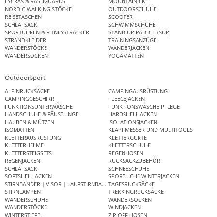
LYCRAS & RASHGUARDS
MOUNTAINBIKE
NORDIC WALKING STÖCKE
OUTDOORSCHUHE
REISETASCHEN
SCOOTER
SCHLAFSACK
SCHWIMMSCHUHE
SPORTUHREN & FITNESSTRACKER
STAND UP PADDLE (SUP)
STRANDKLEIDER
TRAININGSANZÜGE
WANDERSTÖCKE
WANDERJACKEN
WANDERSOCKEN
YOGAMATTEN
Outdoorsport
ALPINRUCKSÄCKE
CAMPINGAUSRÜSTUNG
CAMPINGGESCHIRR
FLEECEJACKEN
FUNKTIONSUNTERWÄSCHE
FUNKTIONSWÄSCHE PFLEGE
HANDSCHUHE & FÄUSTLINGE
HARDSHELLJACKEN
HAUBEN & MÜTZEN
ISOLATIONSJACKEN
ISOMATTEN
KLAPPMESSER UND MULTITOOLS
KLETTERAUSRÜSTUNG
KLETTERGURTE
KLETTERHELME
KLETTERSCHUHE
KLETTERSTEIGSETS
REGENHOSEN
REGENJACKEN
RUCKSACKZUBEHÖR
SCHLAFSACK
SCHNEESCHUHE
SOFTSHELLJACKEN
SPORTLICHE WINTERJACKEN
STIRNBÄNDER | VISOR | LAUFSTIRNBAND
TAGESRUCKSÄCKE
STIRNLAMPEN
TREKKINGRUCKSÄCKE
WANDERSCHUHE
WANDERSOCKEN
WANDERSTÖCKE
WINDJACKEN
WINTERSTIEFEL
ZIP OFF HOSEN