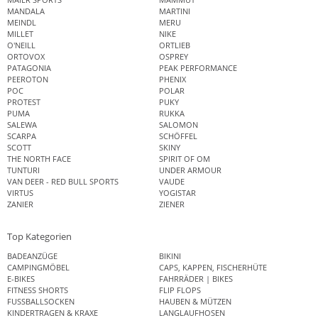
MANDALA
MARTINI
MEINDL
MERU
MILLET
NIKE
O'NEILL
ORTLIEB
ORTOVOX
OSPREY
PATAGONIA
PEAK PERFORMANCE
PEEROTON
PHENIX
POC
POLAR
PROTEST
PUKY
PUMA
RUKKA
SALEWA
SALOMON
SCARPA
SCHÖFFEL
SCOTT
SKINY
THE NORTH FACE
SPIRIT OF OM
TUNTURI
UNDER ARMOUR
VAN DEER - RED BULL SPORTS
VAUDE
VIRTUS
YOGISTAR
ZANIER
ZIENER
Top Kategorien
BADEANZÜGE
BIKINI
CAMPINGMÖBEL
CAPS, KAPPEN, FISCHERHÜTE
E-BIKES
FAHRRÄDER | BIKES
FITNESS SHORTS
FLIP FLOPS
FUSSBALLSOCKEN
HAUBEN & MÜTZEN
KINDERTRAGEN & KRAXE
LANGLAUFHOSEN