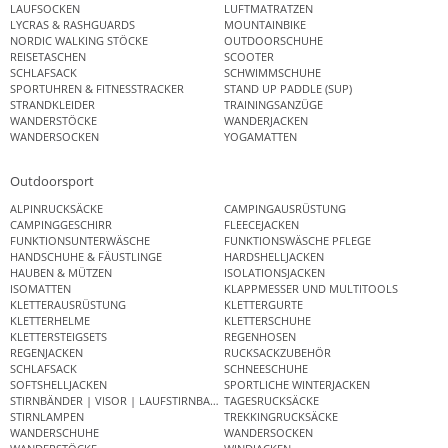
LAUFSOCKEN
LUFTMATRATZEN
LYCRAS & RASHGUARDS
MOUNTAINBIKE
NORDIC WALKING STÖCKE
OUTDOORSCHUHE
REISETASCHEN
SCOOTER
SCHLAFSACK
SCHWIMMSCHUHE
SPORTUHREN & FITNESSTRACKER
STAND UP PADDLE (SUP)
STRANDKLEIDER
TRAININGSANZÜGE
WANDERSTÖCKE
WANDERJACKEN
WANDERSOCKEN
YOGAMATTEN
Outdoorsport
ALPINRUCKSÄCKE
CAMPINGAUSRÜSTUNG
CAMPINGGESCHIRR
FLEECEJACKEN
FUNKTIONSUNTERWÄSCHE
FUNKTIONSWÄSCHE PFLEGE
HANDSCHUHE & FÄUSTLINGE
HARDSHELLJACKEN
HAUBEN & MÜTZEN
ISOLATIONSJACKEN
ISOMATTEN
KLAPPMESSER UND MULTITOOLS
KLETTERAUSRÜSTUNG
KLETTERGURTE
KLETTERHELME
KLETTERSCHUHE
KLETTERSTEIGSETS
REGENHOSEN
REGENJACKEN
RUCKSACKZUBEHÖR
SCHLAFSACK
SCHNEESCHUHE
SOFTSHELLJACKEN
SPORTLICHE WINTERJACKEN
STIRNBÄNDER | VISOR | LAUFSTIRNBAND
TAGESRUCKSÄCKE
STIRNLAMPEN
TREKKINGRUCKSÄCKE
WANDERSCHUHE
WANDERSOCKEN