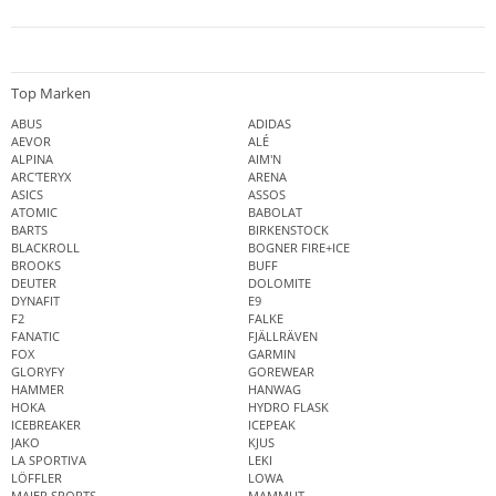
Top Marken
ABUS
ADIDAS
AEVOR
ALÉ
ALPINA
AIM'N
ARC'TERYX
ARENA
ASICS
ASSOS
ATOMIC
BABOLAT
BARTS
BIRKENSTOCK
BLACKROLL
BOGNER FIRE+ICE
BROOKS
BUFF
DEUTER
DOLOMITE
DYNAFIT
E9
F2
FALKE
FANATIC
FJÄLLRÄVEN
FOX
GARMIN
GLORYFY
GOREWEAR
HAMMER
HANWAG
HOKA
HYDRO FLASK
ICEBREAKER
ICEPEAK
JAKO
KJUS
LA SPORTIVA
LEKI
LÖFFLER
LOWA
MAIER SPORTS
MAMMUT