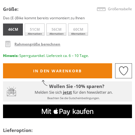
Größe:
Größentabelle
Das (E-)Bike kommt bereits vormontiert zu Ihnen
46CM
51CM
56CM
60CM
Alternativen
Alternativen
Alternativen
Rahmengröße berechnen
Hinweis:
Sperrgutartikel. Lieferzeit ca. 6 – 10 Tage.
IN DEN WARENKORB
Wollen Sie -10% sparen?
Melden Sie sich
jetzt
für den Newsletter an.
Beachten Sie die Gutscheinbedingungen.
Lieferoption: