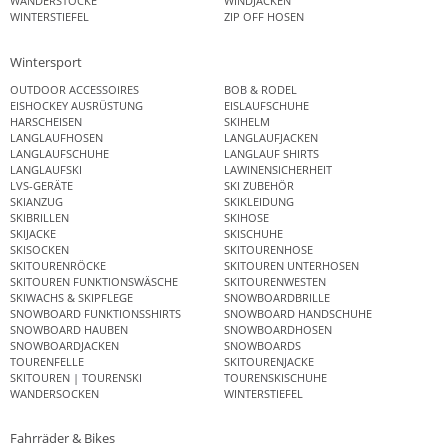
WANDERSTÖCKE
WINDJACKEN
WINTERSTIEFEL
ZIP OFF HOSEN
Wintersport
OUTDOOR ACCESSOIRES
BOB & RODEL
EISHOCKEY AUSRÜSTUNG
EISLAUFSCHUHE
HARSCHEISEN
SKIHELM
LANGLAUFHOSEN
LANGLAUFJACKEN
LANGLAUFSCHUHE
LANGLAUF SHIRTS
LANGLAUFSKI
LAWINENSICHERHEIT
LVS-GERÄTE
SKI ZUBEHÖR
SKIANZUG
SKIKLEIDUNG
SKIBRILLEN
SKIHOSE
SKIJACKE
SKISCHUHE
SKISOCKEN
SKITOURENHOSE
SKITOURENRÖCKE
SKITOUREN UNTERHOSEN
SKITOUREN FUNKTIONSWÄSCHE
SKITOURENWESTEN
SKIWACHS & SKIPFLEGE
SNOWBOARDBRILLE
SNOWBOARD FUNKTIONSSHIRTS
SNOWBOARD HANDSCHUHE
SNOWBOARD HAUBEN
SNOWBOARDHOSEN
SNOWBOARDJACKEN
SNOWBOARDS
TOURENFELLE
SKITOURENJACKE
SKITOUREN | TOURENSKI
TOURENSKISCHUHE
WANDERSOCKEN
WINTERSTIEFEL
Fahrräder & Bikes