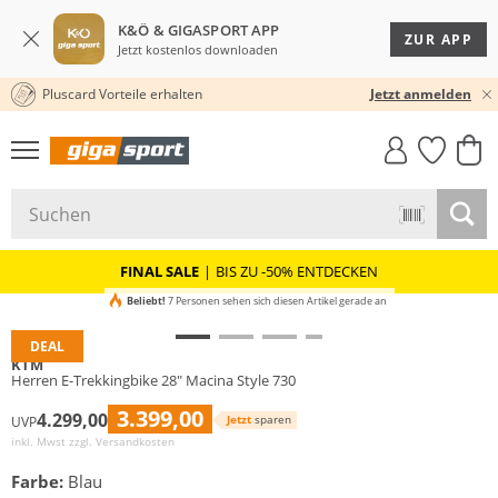
K&Ö & GIGASPORT APP
ZUR APP
Jetzt kostenlos downloaden
Pluscard Vorteile erhalten
30 TAGE RÜCKGABERECHT
Jetzt anmelden
GIGASTYLE
FAHRRAD­
CLICK &
CLICK &
MUST-HAVE
LEASING
COLLECT
RESERVE
FINAL SALE
|
BIS ZU -50% ENTDECKEN
Beliebt!
7 Personen sehen sich diesen Artikel gerade an
DEAL
KTM
Herren E-Trekkingbike 28" Macina Style 730
3.399,00
4.299,00
Jetzt
sparen
UVP
inkl. Mwst zzgl.
Versandkosten
Farbe:
Blau