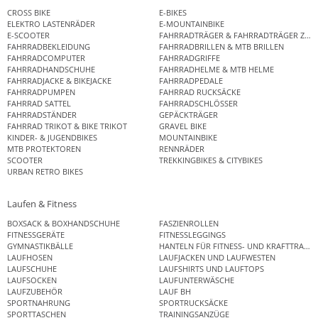
CROSS BIKE
E-BIKES
ELEKTRO LASTENRÄDER
E-MOUNTAINBIKE
E-SCOOTER
FAHRRADTRÄGER & FAHRRADTRÄGER ZUB
FAHRRADBEKLEIDUNG
FAHRRADBRILLEN & MTB BRILLEN
FAHRRADCOMPUTER
FAHRRADGRIFFE
FAHRRADHANDSCHUHE
FAHRRADHELME & MTB HELME
FAHRRADJACKE & BIKEJACKE
FAHRRADPEDALE
FAHRRADPUMPEN
FAHRRAD RUCKSÄCKE
FAHRRAD SATTEL
FAHRRADSCHLÖSSER
FAHRRADSTÄNDER
GEPÄCKTRÄGER
FAHRRAD TRIKOT & BIKE TRIKOT
GRAVEL BIKE
KINDER- & JUGENDBIKES
MOUNTAINBIKE
MTB PROTEKTOREN
RENNRÄDER
SCOOTER
TREKKINGBIKES & CITYBIKES
URBAN RETRO BIKES
Laufen & Fitness
BOXSACK & BOXHANDSCHUHE
FASZIENROLLEN
FITNESSGERÄTE
FITNESSLEGGINGS
GYMNASTIKBÄLLE
HANTELN FÜR FITNESS- UND KRAFTTRAINI
LAUFHOSEN
LAUFJACKEN UND LAUFWESTEN
LAUFSCHUHE
LAUFSHIRTS UND LAUFTOPS
LAUFSOCKEN
LAUFUNTERWÄSCHE
LAUFZUBEHÖR
LAUF BH
SPORTNAHRUNG
SPORTRUCKSÄCKE
SPORTTASCHEN
TRAININGSANZÜGE