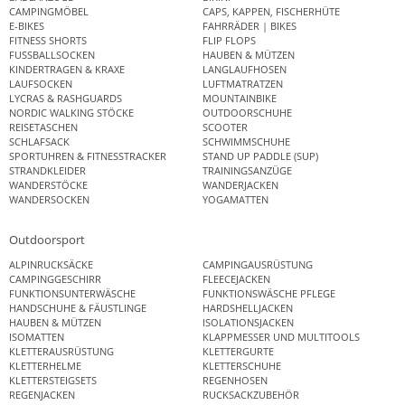
CAMPINGMÖBEL
CAPS, KAPPEN, FISCHERHÜTE
E-BIKES
FAHRRÄDER | BIKES
FITNESS SHORTS
FLIP FLOPS
FUSSBALLSOCKEN
HAUBEN & MÜTZEN
KINDERTRAGEN & KRAXE
LANGLAUFHOSEN
LAUFSOCKEN
LUFTMATRATZEN
LYCRAS & RASHGUARDS
MOUNTAINBIKE
NORDIC WALKING STÖCKE
OUTDOORSCHUHE
REISETASCHEN
SCOOTER
SCHLAFSACK
SCHWIMMSCHUHE
SPORTUHREN & FITNESSTRACKER
STAND UP PADDLE (SUP)
STRANDKLEIDER
TRAININGSANZÜGE
WANDERSTÖCKE
WANDERJACKEN
WANDERSOCKEN
YOGAMATTEN
Outdoorsport
ALPINRUCKSÄCKE
CAMPINGAUSRÜSTUNG
CAMPINGGESCHIRR
FLEECEJACKEN
FUNKTIONSUNTERWÄSCHE
FUNKTIONSWÄSCHE PFLEGE
HANDSCHUHE & FÄUSTLINGE
HARDSHELLJACKEN
HAUBEN & MÜTZEN
ISOLATIONSJACKEN
ISOMATTEN
KLAPPMESSER UND MULTITOOLS
KLETTERAUSRÜSTUNG
KLETTERGURTE
KLETTERHELME
KLETTERSCHUHE
KLETTERSTEIGSETS
REGENHOSEN
REGENJACKEN
RUCKSACKZUBEHÖR