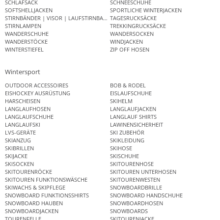
SCHLAFSACK
SCHNEESCHUHE
SOFTSHELLJACKEN
SPORTLICHE WINTERJACKEN
STIRNBÄNDER | VISOR | LAUFSTIRNBAND
TAGESRUCKSÄCKE
STIRNLAMPEN
TREKKINGRUCKSÄCKE
WANDERSCHUHE
WANDERSOCKEN
WANDERSTÖCKE
WINDJACKEN
WINTERSTIEFEL
ZIP OFF HOSEN
Wintersport
OUTDOOR ACCESSOIRES
BOB & RODEL
EISHOCKEY AUSRÜSTUNG
EISLAUFSCHUHE
HARSCHEISEN
SKIHELM
LANGLAUFHOSEN
LANGLAUFJACKEN
LANGLAUFSCHUHE
LANGLAUF SHIRTS
LANGLAUFSKI
LAWINENSICHERHEIT
LVS-GERÄTE
SKI ZUBEHÖR
SKIANZUG
SKIKLEIDUNG
SKIBRILLEN
SKIHOSE
SKIJACKE
SKISCHUHE
SKISOCKEN
SKITOURENHOSE
SKITOURENRÖCKE
SKITOUREN UNTERHOSEN
SKITOUREN FUNKTIONSWÄSCHE
SKITOURENWESTEN
SKIWACHS & SKIPFLEGE
SNOWBOARDBRILLE
SNOWBOARD FUNKTIONSSHIRTS
SNOWBOARD HANDSCHUHE
SNOWBOARD HAUBEN
SNOWBOARDHOSEN
SNOWBOARDJACKEN
SNOWBOARDS
TOURENFELLE
SKITOURENJACKE