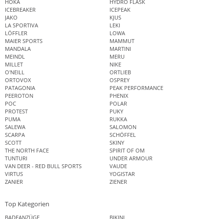
HOKA
HYDRO FLASK
ICEBREAKER
ICEPEAK
JAKO
KJUS
LA SPORTIVA
LEKI
LÖFFLER
LOWA
MAIER SPORTS
MAMMUT
MANDALA
MARTINI
MEINDL
MERU
MILLET
NIKE
O'NEILL
ORTLIEB
ORTOVOX
OSPREY
PATAGONIA
PEAK PERFORMANCE
PEEROTON
PHENIX
POC
POLAR
PROTEST
PUKY
PUMA
RUKKA
SALEWA
SALOMON
SCARPA
SCHÖFFEL
SCOTT
SKINY
THE NORTH FACE
SPIRIT OF OM
TUNTURI
UNDER ARMOUR
VAN DEER - RED BULL SPORTS
VAUDE
VIRTUS
YOGISTAR
ZANIER
ZIENER
Top Kategorien
BADEANZÜGE
BIKINI