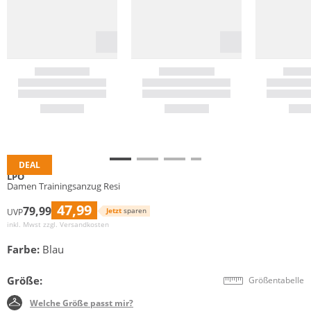
DEAL
LPO
Damen Trainingsanzug Resi
47,99
79,99
Jetzt
sparen
UVP
inkl. Mwst zzgl.
Versandkosten
Farbe:
Blau
Größe:
Größentabelle
Welche Größe passt mir?