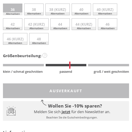
36
38
38 (KURZ)
40
40 (KURZ)
Alternativen
Alternativen
Alternativen
Alternativen
Alternativen
42
42 (KURZ)
44
44 (KURZ)
46
Alternativen
Alternativen
Alternativen
Alternativen
Alternativen
46 (KURZ)
48
Alternativen
Alternativen
Größenbeurteilung:
?
klein / schmal geschnitten
passend
groß / weit geschnitten
AUSVERKAUFT
Wollen Sie -10% sparen?
Melden Sie sich
jetzt
für den Newsletter an.
Beachten Sie die Gutscheinbedingungen.