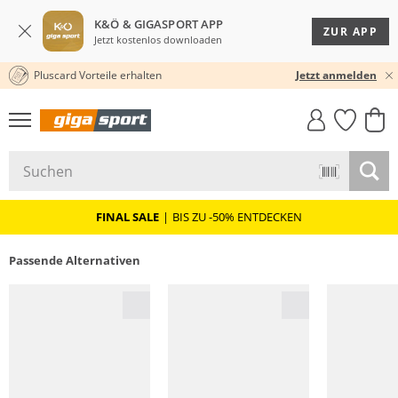
K&Ö & GIGASPORT APP
ZUR APP
Jetzt kostenlos downloaden
Pluscard Vorteile erhalten
30 TAGE RÜCKGABERECHT
Jetzt anmelden
GIGASTYLE
FAHRRAD­
CLICK &
CLICK &
MUST-HAVE
LEASING
COLLECT
RESERVE
FINAL SALE
|
BIS ZU -50% ENTDECKEN
Passende Alternativen