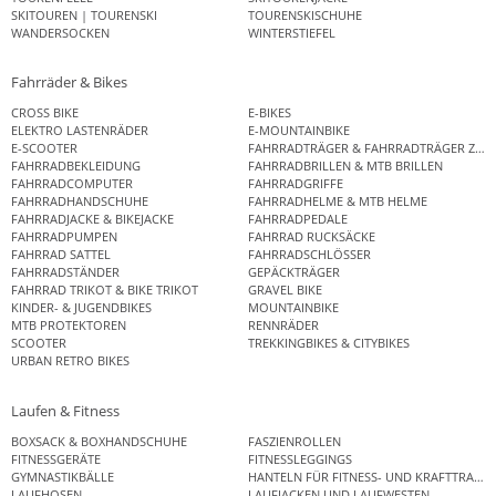
SKITOUREN | TOURENSKI
TOURENSKISCHUHE
WANDERSOCKEN
WINTERSTIEFEL
Fahrräder & Bikes
CROSS BIKE
E-BIKES
ELEKTRO LASTENRÄDER
E-MOUNTAINBIKE
E-SCOOTER
FAHRRADTRÄGER & FAHRRADTRÄGER ZUB
FAHRRADBEKLEIDUNG
FAHRRADBRILLEN & MTB BRILLEN
FAHRRADCOMPUTER
FAHRRADGRIFFE
FAHRRADHANDSCHUHE
FAHRRADHELME & MTB HELME
FAHRRADJACKE & BIKEJACKE
FAHRRADPEDALE
FAHRRADPUMPEN
FAHRRAD RUCKSÄCKE
FAHRRAD SATTEL
FAHRRADSCHLÖSSER
FAHRRADSTÄNDER
GEPÄCKTRÄGER
FAHRRAD TRIKOT & BIKE TRIKOT
GRAVEL BIKE
KINDER- & JUGENDBIKES
MOUNTAINBIKE
MTB PROTEKTOREN
RENNRÄDER
SCOOTER
TREKKINGBIKES & CITYBIKES
URBAN RETRO BIKES
Laufen & Fitness
BOXSACK & BOXHANDSCHUHE
FASZIENROLLEN
FITNESSGERÄTE
FITNESSLEGGINGS
GYMNASTIKBÄLLE
HANTELN FÜR FITNESS- UND KRAFTTRAINI
LAUFHOSEN
LAUFJACKEN UND LAUFWESTEN