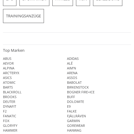
TRAININGSANZÜGE
Top Marken
ABUS
ADIDAS
AEVOR
ALÉ
ALPINA
AIM'N
ARC'TERYX
ARENA
ASICS
ASSOS
ATOMIC
BABOLAT
BARTS
BIRKENSTOCK
BLACKROLL
BOGNER FIRE+ICE
BROOKS
BUFF
DEUTER
DOLOMITE
DYNAFIT
E9
F2
FALKE
FANATIC
FJÄLLRÄVEN
FOX
GARMIN
GLORYFY
GOREWEAR
HAMMER
HANWAG