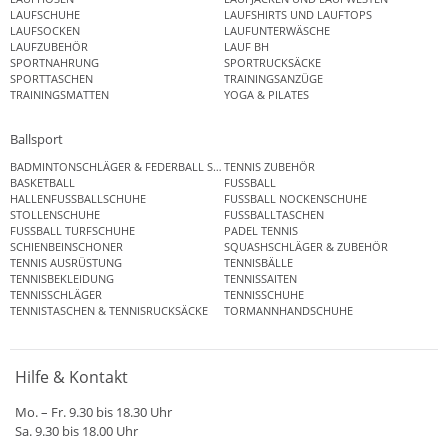
LAUFSCHUHE
LAUFSHIRTS UND LAUFTOPS
LAUFSOCKEN
LAUFUNTERWÄSCHE
LAUFZUBEHÖR
LAUF BH
SPORTNAHRUNG
SPORTRUCKSÄCKE
SPORTTASCHEN
TRAININGSANZÜGE
TRAININGSMATTEN
YOGA & PILATES
Ballsport
BADMINTONSCHLÄGER & FEDERBALL SETS
TENNIS ZUBEHÖR
BASKETBALL
FUSSBALL
HALLENFUSSBALLSCHUHE
FUSSBALL NOCKENSCHUHE
STOLLENSCHUHE
FUSSBALLTASCHEN
FUSSBALL TURFSCHUHE
PADEL TENNIS
SCHIENBEINSCHONER
SQUASHSCHLÄGER & ZUBEHÖR
TENNIS AUSRÜSTUNG
TENNISBÄLLE
TENNISBEKLEIDUNG
TENNISSAITEN
TENNISSCHLÄGER
TENNISSCHUHE
TENNISTASCHEN & TENNISRUCKSÄCKE
TORMANNHANDSCHUHE
Hilfe & Kontakt
Mo. – Fr. 9.30 bis 18.30 Uhr
Sa. 9.30 bis 18.00 Uhr