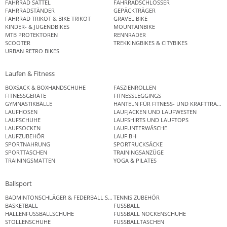
FAHRRAD SATTEL
FAHRRADSCHLÖSSER
FAHRRADSTÄNDER
GEPÄCKTRÄGER
FAHRRAD TRIKOT & BIKE TRIKOT
GRAVEL BIKE
KINDER- & JUGENDBIKES
MOUNTAINBIKE
MTB PROTEKTOREN
RENNRÄDER
SCOOTER
TREKKINGBIKES & CITYBIKES
URBAN RETRO BIKES
Laufen & Fitness
BOXSACK & BOXHANDSCHUHE
FASZIENROLLEN
FITNESSGERÄTE
FITNESSLEGGINGS
GYMNASTIKBÄLLE
HANTELN FÜR FITNESS- UND KRAFTTRAINI
LAUFHOSEN
LAUFJACKEN UND LAUFWESTEN
LAUFSCHUHE
LAUFSHIRTS UND LAUFTOPS
LAUFSOCKEN
LAUFUNTERWÄSCHE
LAUFZUBEHÖR
LAUF BH
SPORTNAHRUNG
SPORTRUCKSÄCKE
SPORTTASCHEN
TRAININGSANZÜGE
TRAININGSMATTEN
YOGA & PILATES
Ballsport
BADMINTONSCHLÄGER & FEDERBALL SETS
TENNIS ZUBEHÖR
BASKETBALL
FUSSBALL
HALLENFUSSBALLSCHUHE
FUSSBALL NOCKENSCHUHE
STOLLENSCHUHE
FUSSBALLTASCHEN