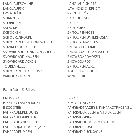
LANGLAUFSCHUHE
LANGLAUF SHIRTS
LANGLAUFSKI
LAWINENSICHERHEIT
LVS-GERÄTE
SKI ZUBEHÖR
SKIANZUG
SKIKLEIDUNG
SKIBRILLEN
SKIHOSE
SKIJACKE
SKISCHUHE
SKISOCKEN
SKITOURENHOSE
SKITOURENRÖCKE
SKITOUREN UNTERHOSEN
SKITOUREN FUNKTIONSWÄSCHE
SKITOURENWESTEN
SKIWACHS & SKIPFLEGE
SNOWBOARDBRILLE
SNOWBOARD FUNKTIONSSHIRTS
SNOWBOARD HANDSCHUHE
SNOWBOARD HAUBEN
SNOWBOARDHOSEN
SNOWBOARDJACKEN
SNOWBOARDS
TOURENFELLE
SKITOURENJACKE
SKITOUREN | TOURENSKI
TOURENSKISCHUHE
WANDERSOCKEN
WINTERSTIEFEL
Fahrräder & Bikes
CROSS BIKE
E-BIKES
ELEKTRO LASTENRÄDER
E-MOUNTAINBIKE
E-SCOOTER
FAHRRADTRÄGER & FAHRRADTRÄGER ZUB
FAHRRADBEKLEIDUNG
FAHRRADBRILLEN & MTB BRILLEN
FAHRRADCOMPUTER
FAHRRADGRIFFE
FAHRRADHANDSCHUHE
FAHRRADHELME & MTB HELME
FAHRRADJACKE & BIKEJACKE
FAHRRADPEDALE
FAHRRADPUMPEN
FAHRRAD RUCKSÄCKE