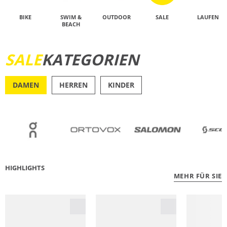
BIKE
SWIM &
OUTDOOR
SALE
LAUFEN
BEACH
SALE
KATEGORIEN
JETZT ENTDECKEN
DAMEN
HERREN
KINDER
OUTDOOR
RU
HIGHLIGHTS
MEHR FÜR SIE