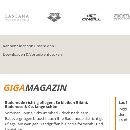
BIKINIS
BADE­SHORTS
Kennen Sie schon unsere App?
Downloaden & Vorteile entdecken
GIGA
MAGAZIN
Bademode richtig pflegen: So bleiben Bikini,
Laufen
Badehose & Co. lange schön
Joggen
Sommer, Sonne, Schwimmbad – doch nach dem
der ri
Badevergnügen braucht auch Ihre Bademode die richtige
Lauftr
Pflege. Mit wenigen Handgriffen bleibt sie formstabil und
farbintensiv.