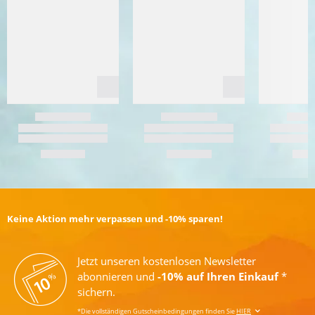
Keine Aktion mehr verpassen und -10% sparen!
Jetzt unseren kostenlosen Newsletter
abonnieren und
-10% auf Ihren Einkauf
*
sichern.
*Die vollständigen Gutscheinbedingungen finden Sie
HIER