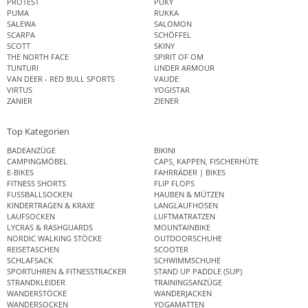
PROTEST
PUKY
PUMA
RUKKA
SALEWA
SALOMON
SCARPA
SCHÖFFEL
SCOTT
SKINY
THE NORTH FACE
SPIRIT OF OM
TUNTURI
UNDER ARMOUR
VAN DEER - RED BULL SPORTS
VAUDE
VIRTUS
YOGISTAR
ZANIER
ZIENER
Top Kategorien
BADEANZÜGE
BIKINI
CAMPINGMÖBEL
CAPS, KAPPEN, FISCHERHÜTE
E-BIKES
FAHRRÄDER | BIKES
FITNESS SHORTS
FLIP FLOPS
FUSSBALLSOCKEN
HAUBEN & MÜTZEN
KINDERTRAGEN & KRAXE
LANGLAUFHOSEN
LAUFSOCKEN
LUFTMATRATZEN
LYCRAS & RASHGUARDS
MOUNTAINBIKE
NORDIC WALKING STÖCKE
OUTDOORSCHUHE
REISETASCHEN
SCOOTER
SCHLAFSACK
SCHWIMMSCHUHE
SPORTUHREN & FITNESSTRACKER
STAND UP PADDLE (SUP)
STRANDKLEIDER
TRAININGSANZÜGE
WANDERSTÖCKE
WANDERJACKEN
WANDERSOCKEN
YOGAMATTEN