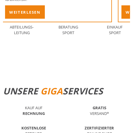
WEITERLESEN
WE
ABTEILUNGS-
BERATUNG
EINKAUF
LEITUNG
SPORT
SPORT
STANDORT FINDEN
MEHR ERFAHREN
UNSERE
GIGA
SERVICES
KAUF AUF
GRATIS
RECHNUNG
VERSAND*
KOSTENLOSE
ZERTIFIZIERTER