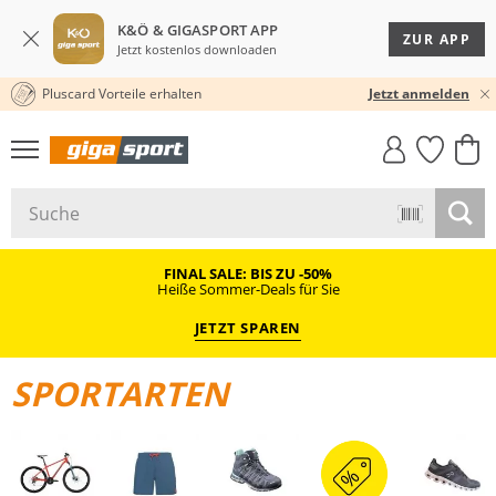
K&Ö & GIGASPORT APP
ZUR APP
Jetzt kostenlos downloaden
Pluscard Vorteile erhalten
KOSTENLOSER VERSAND* & RÜCKVERSAND
30 TAGE RÜCKGABERECHT
Jetzt anmelden
GIGASTYLE
FAHRRAD­
CLICK &
CLICK &
MUST-HAVE
LEASING
COLLECT
RESERVE
FINAL SALE: BIS ZU -50%
Heiße Sommer-Deals für Sie
JETZT SPAREN
SPORTARTEN