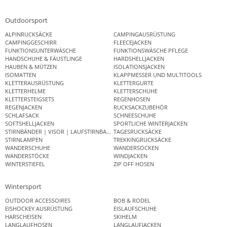
Outdoorsport
ALPINRUCKSÄCKE
CAMPINGAUSRÜSTUNG
CAMPINGGESCHIRR
FLEECEJACKEN
FUNKTIONSUNTERWÄSCHE
FUNKTIONSWÄSCHE PFLEGE
HANDSCHUHE & FÄUSTLINGE
HARDSHELLJACKEN
HAUBEN & MÜTZEN
ISOLATIONSJACKEN
ISOMATTEN
KLAPPMESSER UND MULTITOOLS
KLETTERAUSRÜSTUNG
KLETTERGURTE
KLETTERHELME
KLETTERSCHUHE
KLETTERSTEIGSETS
REGENHOSEN
REGENJACKEN
RUCKSACKZUBEHÖR
SCHLAFSACK
SCHNEESCHUHE
SOFTSHELLJACKEN
SPORTLICHE WINTERJACKEN
STIRNBÄNDER | VISOR | LAUFSTIRNBAND
TAGESRUCKSÄCKE
STIRNLAMPEN
TREKKINGRUCKSÄCKE
WANDERSCHUHE
WANDERSOCKEN
WANDERSTÖCKE
WINDJACKEN
WINTERSTIEFEL
ZIP OFF HOSEN
Wintersport
OUTDOOR ACCESSOIRES
BOB & RODEL
EISHOCKEY AUSRÜSTUNG
EISLAUFSCHUHE
HARSCHEISEN
SKIHELM
LANGLAUFHOSEN
LANGLAUFJACKEN