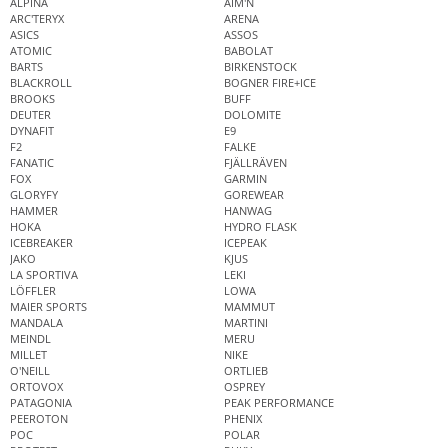
ALPINA
AIM'N
ARC'TERYX
ARENA
ASICS
ASSOS
ATOMIC
BABOLAT
BARTS
BIRKENSTOCK
BLACKROLL
BOGNER FIRE+ICE
BROOKS
BUFF
DEUTER
DOLOMITE
DYNAFIT
E9
F2
FALKE
FANATIC
FJÄLLRÄVEN
FOX
GARMIN
GLORYFY
GOREWEAR
HAMMER
HANWAG
HOKA
HYDRO FLASK
ICEBREAKER
ICEPEAK
JAKO
KJUS
LA SPORTIVA
LEKI
LÖFFLER
LOWA
MAIER SPORTS
MAMMUT
MANDALA
MARTINI
MEINDL
MERU
MILLET
NIKE
O'NEILL
ORTLIEB
ORTOVOX
OSPREY
PATAGONIA
PEAK PERFORMANCE
PEEROTON
PHENIX
POC
POLAR