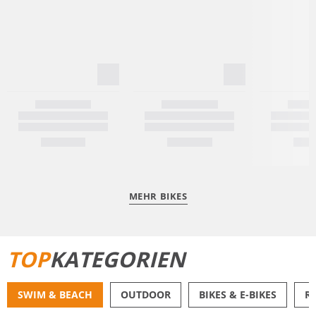
MEHR BIKES
TOP
KATEGORIEN
SWIM & BEACH
OUTDOOR
BIKES & E-BIKES
R